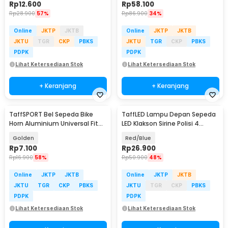
Rp
12.600
Rp
58.100
Rp
28.900
57%
Rp
86.900
34%
Online
JKTP
JKTB
Online
JKTP
JKTB
JKTU
TGR
CKP
PBKS
JKTU
TGR
CKP
PBKS
PDPK
PDPK
Lihat Ketersediaan Stok
Lihat Ketersediaan Stok
+ Keranjang
+ Keranjang
TaffSPORT Bel Sepeda Bike
TaffLED Lampu Depan Sepeda
Horn Aluminium Universal Fit
LED Klakson Sirine Polisi 4
85dB - CL-6
Sound - JY-325B
Golden
Red/Blue
Rp
7.100
Rp
26.900
Rp
16.900
58%
Rp
50.900
48%
Online
JKTP
JKTB
Online
JKTP
JKTB
JKTU
TGR
CKP
PBKS
JKTU
TGR
CKP
PBKS
PDPK
PDPK
Lihat Ketersediaan Stok
Lihat Ketersediaan Stok