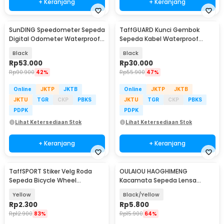
+ Keranjang
+ Keranjang
SunDING Speedometer Sepeda
TaffGUARD Kunci Gembok
Digital Odometer Waterproof -
Sepeda Kabel Waterproof
SD-581
Flexible 1.2M - GT20
Black
Black
Rp
53.000
Rp
30.000
Rp
90.900
42%
Rp
55.900
47%
Online
JKTP
JKTB
Online
JKTP
JKTB
JKTU
TGR
CKP
PBKS
JKTU
TGR
CKP
PBKS
PDPK
PDPK
Lihat Ketersediaan Stok
Lihat Ketersediaan Stok
+ Keranjang
+ Keranjang
TaffSPORT Stiker Velg Roda
OULAIOU HAOGHIMENG
Sepeda Bicycle Wheel
Kacamata Sepeda Lensa
Reflective 8 Strip - A-0001
Mercury Cycling Outdoor Sport
Yellow
Black/Yellow
- 3015
Rp
2.300
Rp
5.800
Rp
12.900
83%
Rp
15.900
64%