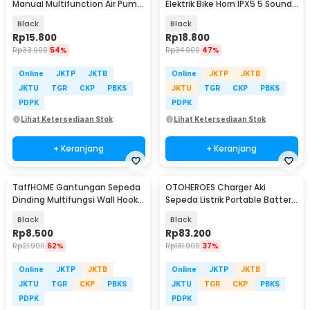
Manual Multifunction Air Pump
Elektrik Bike Horn IPX5 5 Sounds
120 PSI - PM12
130dB - A08
Black
Black
Rp
15.800
Rp
18.800
Rp
33.900
54%
Rp
34.900
47%
Online
JKTP
JKTB
Online
JKTP
JKTB
JKTU
TGR
CKP
PBKS
JKTU
TGR
CKP
PBKS
PDPK
PDPK
Lihat Ketersediaan Stok
Lihat Ketersediaan Stok
+ Keranjang
+ Keranjang
TaffHOME Gantungan Sepeda
OTOHEROES Charger Aki
Dinding Multifungsi Wall Hook
Sepeda Listrik Portable Battery
Storage 1 PCS - SW105
Charger 48V 1.9A - 48V12AH
Black
Black
Rp
8.500
Rp
83.200
Rp
21.900
62%
Rp
131.900
37%
Online
JKTP
JKTB
Online
JKTP
JKTB
JKTU
TGR
CKP
PBKS
JKTU
TGR
CKP
PBKS
PDPK
PDPK