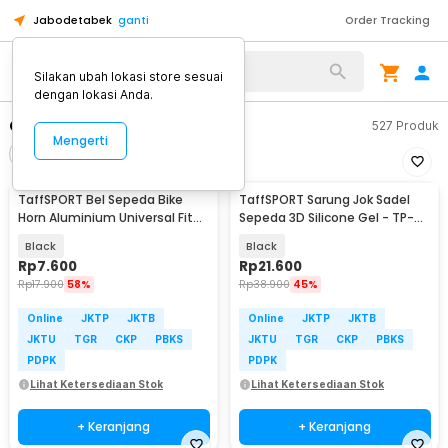
Jabodetabek
ganti
Order Tracking
Alat Kopi
Silakan ubah lokasi store sesuai
dengan lokasi Anda.
Olahraga Sepeda
527
Produk
Mengerti
Filter
Urutkan
TaffSPORT Bel Sepeda Bike
TaffSPORT Sarung Jok Sadel
Horn Aluminium Universal Fit
Sepeda 3D Silicone Gel - TP-
85dB - CL-6
ZT01
Black
Black
Rp
7.600
Rp
21.600
Rp
17.900
58%
Rp
38.900
45%
Online
JKTP
JKTB
Online
JKTP
JKTB
JKTU
TGR
CKP
PBKS
JKTU
TGR
CKP
PBKS
PDPK
PDPK
Lihat Ketersediaan Stok
Lihat Ketersediaan Stok
+ Keranjang
+ Keranjang