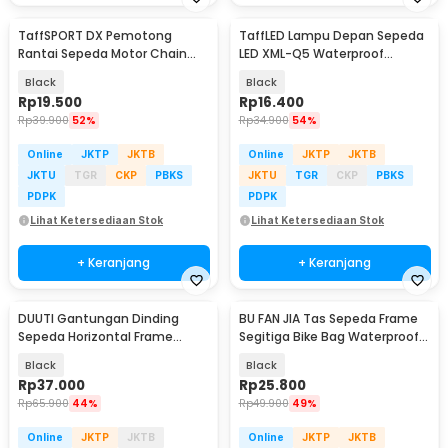
TaffSPORT DX Pemotong
TaffLED Lampu Depan Sepeda
Rantai Sepeda Motor Chain
LED XML-Q5 Waterproof
Breaker 420 428 530 - HF99268
CR2032 500 Lumens - ZHA14
Black
Black
Rp
19.500
Rp
16.400
Rp
39.900
52%
Rp
34.900
54%
Online
JKTP
JKTB
Online
JKTP
JKTB
JKTU
TGR
CKP
PBKS
JKTU
TGR
CKP
PBKS
PDPK
PDPK
Lihat Ketersediaan Stok
Lihat Ketersediaan Stok
+ Keranjang
+ Keranjang
DUUTI Gantungan Dinding
BU FAN JIA Tas Sepeda Frame
Sepeda Horizontal Frame
Segitiga Bike Bag Waterproof
Hanger 30kg - SW200
Holder Botol - YA224
Black
Black
Rp
37.000
Rp
25.800
Rp
65.900
44%
Rp
49.900
49%
Online
JKTP
JKTB
Online
JKTP
JKTB