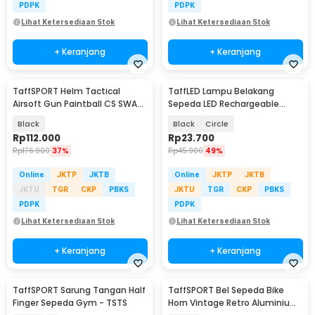
PDPK
PDPK
Lihat Ketersediaan Stok
Lihat Ketersediaan Stok
+ Keranjang
+ Keranjang
TaffSPORT Helm Tactical
TaffLED Lampu Belakang
Airsoft Gun Paintball CS SWAT
Sepeda LED Rechargeable
Helmet - MICH2000
Waterproof Tail Light - ZH097
Black
Black
Circle
Rp
112.000
Rp
23.700
Rp
176.900
37%
Rp
45.900
49%
Online
JKTP
JKTB
Online
JKTP
JKTB
JKTU
TGR
CKP
PBKS
JKTU
TGR
CKP
PBKS
PDPK
PDPK
Lihat Ketersediaan Stok
Lihat Ketersediaan Stok
+ Keranjang
+ Keranjang
TaffSPORT Sarung Tangan Half
TaffSPORT Bel Sepeda Bike
Finger Sepeda Gym - TSTS
Horn Vintage Retro Aluminium