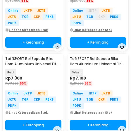
Rp
50.900
48%
Rp
197.900
36%
Online
JKTP
JKTB
Online
JKTP
JKTB
JKTU
TGR
CKP
PBKS
JKTU
TGR
CKP
PBKS
PDPK
PDPK
Lihat Ketersediaan Stok
Lihat Ketersediaan Stok
+ Keranjang
+ Keranjang
TaffSPORT Bel Sepeda Bike
TaffSPORT Bel Sepeda Bike
Horn Aluminium Universal Fit
Horn Aluminium Universal Fit
85dB - CL-6
85dB - CL-6
Red
Silver
Rp
7.300
Rp
7.100
Rp
17.900
60%
Rp
16.900
58%
Online
JKTP
JKTB
Online
JKTP
JKTB
JKTU
TGR
CKP
PBKS
JKTU
TGR
CKP
PBKS
PDPK
PDPK
Lihat Ketersediaan Stok
Lihat Ketersediaan Stok
+ Keranjang
+ Keranjang