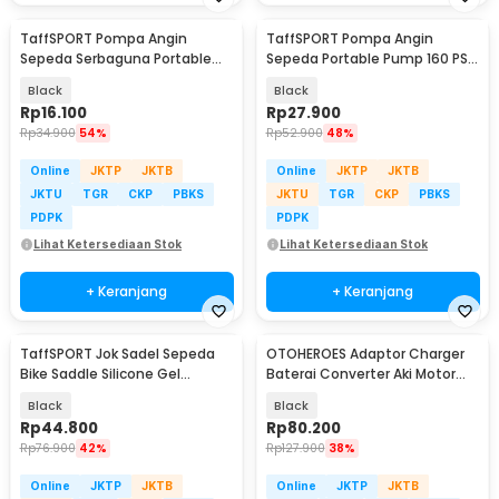
TaffSPORT Pompa Angin
TaffSPORT Pompa Angin
Sepeda Serbaguna Portable
Sepeda Portable Pump 160 PSI
Pump 120 PSI - PM40
with Gauge - PM55
Black
Black
Rp
16.100
Rp
27.900
Rp
34.900
54%
Rp
52.900
48%
Online
JKTP
JKTB
Online
JKTP
JKTB
JKTU
TGR
CKP
PBKS
JKTU
TGR
CKP
PBKS
PDPK
PDPK
Lihat Ketersediaan Stok
Lihat Ketersediaan Stok
+ Keranjang
+ Keranjang
TaffSPORT Jok Sadel Sepeda
OTOHEROES Adaptor Charger
Bike Saddle Silicone Gel
Baterai Converter Aki Motor
Cushion Universal - FX15
Skuter 48V 20Ah - YF2021-12
Black
Black
Rp
44.800
Rp
80.200
Rp
76.900
42%
Rp
127.900
38%
Online
JKTP
JKTB
Online
JKTP
JKTB