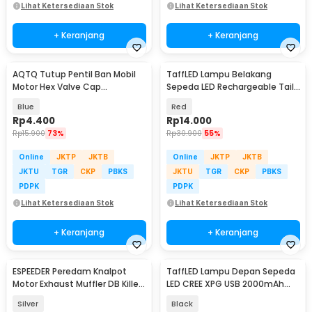
Lihat Ketersediaan Stok
Lihat Ketersediaan Stok
+ Keranjang
+ Keranjang
AQTQ Tutup Pentil Ban Mobil
TaffLED Lampu Belakang
Motor Hex Valve Cap
Sepeda LED Rechargeable Tail
Aluminium 4 PCS - AQ-4
Light 30 Lumens - AS1010
Blue
Red
Rp
4.400
Rp
14.000
Rp
15.900
73%
Rp
30.900
55%
Online
JKTP
JKTB
Online
JKTP
JKTB
JKTU
TGR
CKP
PBKS
JKTU
TGR
CKP
PBKS
PDPK
PDPK
Lihat Ketersediaan Stok
Lihat Ketersediaan Stok
+ Keranjang
+ Keranjang
ESPEEDER Peredam Knalpot
TaffLED Lampu Depan Sepeda
Motor Exhaust Muffler DB Killer
LED CREE XPG USB 2000mAh
Silencer 51mm - ES0105
400 Lumens - YQ-QD400
Silver
Black