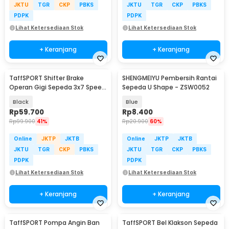
JKTU
TGR
CKP
PBKS
JKTU
TGR
CKP
PBKS
PDPK
PDPK
Lihat Ketersediaan Stok
Lihat Ketersediaan Stok
+ Keranjang
+ Keranjang
TaffSPORT Shifter Brake
SHENGMEIYU Pembersih Rantai
Operan Gigi Sepeda 3x7 Speed
Sepeda U Shape - ZSW0052
2 PCS
Black
Blue
Rp
59.700
Rp
8.400
Rp
99.900
41%
Rp
20.900
60%
Online
JKTP
JKTB
Online
JKTP
JKTB
JKTU
TGR
CKP
PBKS
JKTU
TGR
CKP
PBKS
PDPK
PDPK
Lihat Ketersediaan Stok
Lihat Ketersediaan Stok
+ Keranjang
+ Keranjang
TaffSPORT Pompa Angin Ban
TaffSPORT Bel Klakson Sepeda