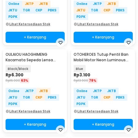
Online
JKTP
JKTB
Online
JKTP
JKTB
JKTU
TGR
CKP
PBKS
JKTU
TGR
CKP
PBKS
PDPK
PDPK
Lihat Ketersediaan Stok
Lihat Ketersediaan Stok
+ Keranjang
+ Keranjang
OULAIOU HAOGHIMENG
OTOHEROES Tutup Pentil Ban
Kacamata Sepeda Lensa
Mobil Motor Neon Luminous
Mercury Cycling Outdoor Sport
Valve Cap 4 PCS - F8
Black/Black
Blue
- 3015
Rp
6.300
Rp
3.100
Rp
16.900
63%
Rp
13.900
78%
Online
JKTP
JKTB
Online
JKTP
JKTB
JKTU
TGR
CKP
PBKS
JKTU
TGR
CKP
PBKS
PDPK
PDPK
Lihat Ketersediaan Stok
Lihat Ketersediaan Stok
+ Keranjang
+ Keranjang