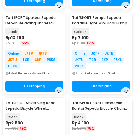
+ Keranjang
+ Keranjang
TaffSPORT Spakbor Sepeda
TaffSPORT Pompa Sepeda
Depan Belakang Universal
Portable Light Mini Floor Pump
Clamp Dua Warna - BQ541
Aluminium - PM02
Black
Golden
Rp
13.200
Rp
7.100
Rp
28.900
55%
Rp
18.900
63%
Online
JKTP
JKTB
Online
JKTP
JKTB
JKTU
TGR
CKP
PBKS
JKTU
TGR
CKP
PBKS
PDPK
PDPK
Lihat Ketersediaan Stok
Lihat Ketersediaan Stok
+ Keranjang
+ Keranjang
TaffSPORT Stiker Velg Roda
TaffSPORT Sikat Pembersih
Sepeda Bicycle Wheel
Rantai Sepeda Bicycle Chain
Reflective 8 Strip - A-0001
Cleaning Brush - YQ012
Green
Black
Rp
2.600
Rp
4.100
Rp
11.900
79%
Rp
15.900
75%