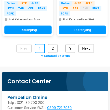
Online
JKTP
JKTB
Online
JKTP
JKTB
JKTU
TGR
CKP
PBKS
JKTU
TGR
CKP
PBKS
PDPK
PDPK
Lihat Ketersediaan Stok
Lihat Ketersediaan Stok
+ Keranjang
+ Keranjang
Prev
1
2
9
Next
…
Kembali ke atas
Contact Center
Pembelian Online
Telp : (021) 39 700 200
Customer Service (WA) :
0899 721 7050