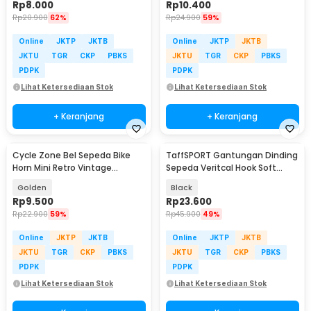
Rp
8.000
Rp
10.400
Rp
20.900
62%
Rp
24.900
59%
Online
JKTP
JKTB
Online
JKTP
JKTB
JKTU
TGR
CKP
PBKS
JKTU
TGR
CKP
PBKS
PDPK
PDPK
Lihat Ketersediaan Stok
Lihat Ketersediaan Stok
+ Keranjang
+ Keranjang
Cycle Zone Bel Sepeda Bike
TaffSPORT Gantungan Dinding
Horn Mini Retro Vintage
Sepeda Veritcal Hook Soft
Aluminium 85dB - CL-06
Foam Pads 30kg - BR500
Golden
Black
Rp
9.500
Rp
23.600
Rp
22.900
59%
Rp
45.900
49%
Online
JKTP
JKTB
Online
JKTP
JKTB
JKTU
TGR
CKP
PBKS
JKTU
TGR
CKP
PBKS
PDPK
PDPK
Lihat Ketersediaan Stok
Lihat Ketersediaan Stok