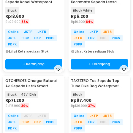
Sepeda Kabel Waterproof
Kacamata Sepeda Lensa
Password 4 Digit 1M - GT32
Mercury Cycling Outdoor Sport
Black
Black White
- 3015
Rp
13.600
Rp
6.200
Rp
29.900
55%
Rp
16.900
64%
Online
JKTP
JKTB
Online
JKTP
JKTB
JKTU
TGR
CKP
PBKS
JKTU
TGR
CKP
PBKS
PDPK
PDPK
Lihat Ketersediaan Stok
Lihat Ketersediaan Stok
+ Keranjang
+ Keranjang
OTOHEROES Charger Baterai
TAKEZERO Tas Sepeda Top
Aki Sepeda Listrik Smart
Tube Bike Bag Waterproof
Battery Charger -
Holder HP 6.8 Inch - TZ47
Black
48V 12Ah
Black
YF2025/YF2026
Rp
71.200
Rp
87.400
Rp
115.900
39%
Rp
136.900
37%
Online
JKTP
JKTB
Online
JKTP
JKTB
JKTU
TGR
CKP
PBKS
JKTU
TGR
CKP
PBKS
PDPK
PDPK