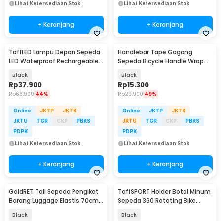
Lihat Ketersediaan Stok
Lihat Ketersediaan Stok
+ Keranjang
+ Keranjang
TaffLED Lampu Depan Sepeda
Handlebar Tape Gagang
LED Waterproof Rechargeable
Sepeda Bicycle Handle Wrap
1000 Lumens - BK60
2M 30mm 2 PCS - GH-081H
Black
Black
Rp
37.900
Rp
15.300
Rp
66.900
44%
Rp
29.900
49%
Online
JKTP
JKTB
Online
JKTP
JKTB
JKTU
TGR
CKP
PBKS
JKTU
TGR
CKP
PBKS
PDPK
PDPK
Lihat Ketersediaan Stok
Lihat Ketersediaan Stok
+ Keranjang
+ Keranjang
GoldRET Tali Sepeda Pengikat
TaffSPORT Holder Botol Minum
Barang Luggage Elastis 70cm -
Sepeda 360 Rotating Bike
BA65
Bottle Cage - BC-101
Black
Black