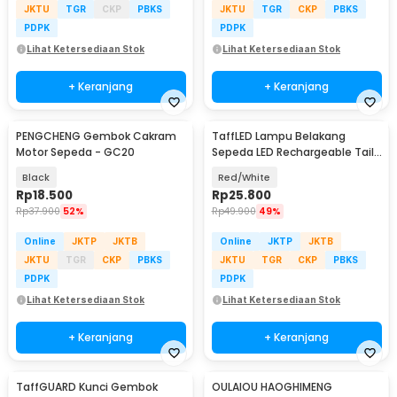
JKTU
TGR
CKP
PBKS
JKTU
TGR
CKP
PBKS
PDPK
PDPK
Lihat Ketersediaan Stok
Lihat Ketersediaan Stok
+ Keranjang
+ Keranjang
PENGCHENG Gembok Cakram
TaffLED Lampu Belakang
Motor Sepeda - GC20
Sepeda LED Rechargeable Tail
Light 120 Lumens - AQY-096
Black
Red/White
Rp
18.500
Rp
25.800
Rp
37.900
52%
Rp
49.900
49%
Online
JKTP
JKTB
Online
JKTP
JKTB
JKTU
TGR
CKP
PBKS
JKTU
TGR
CKP
PBKS
PDPK
PDPK
Lihat Ketersediaan Stok
Lihat Ketersediaan Stok
+ Keranjang
+ Keranjang
TaffGUARD Kunci Gembok
OULAIOU HAOGHIMENG