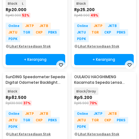
Alloy 85dB - CL-05
Black
L
Black
Rp
20.000
Rp
25.200
Rp
40.900
52%
Rp
48.900
49%
Online
JKTP
JKTB
Online
JKTP
JKTB
JKTU
TGR
CKP
PBKS
JKTU
TGR
CKP
PBKS
PDPK
PDPK
Lihat Ketersediaan Stok
Lihat Ketersediaan Stok
+ Keranjang
+ Keranjang
SunDING Speedometer Sepeda
OULAIOU HAOGHIMENG
Digital Odometer Backlight
Kacamata Sepeda Lensa
LCD Waterproof - SD-563A
Mercury Cycling Outdoor Sport
Black
Black/Gray
- 3015
Rp
82.500
Rp
5.200
Rp
130.900
37%
Rp
16.900
70%
Online
JKTP
JKTB
Online
JKTP
JKTB
JKTU
TGR
CKP
PBKS
JKTU
TGR
CKP
PBKS
PDPK
PDPK
Lihat Ketersediaan Stok
Lihat Ketersediaan Stok