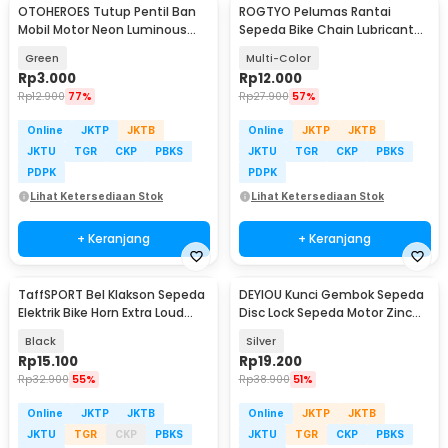
OTOHEROES Tutup Pentil Ban
ROGTYO Pelumas Rantai
Mobil Motor Neon Luminous
Sepeda Bike Chain Lubricant
Valve Cap 4 PCS - F8
Oil 100ml - HF834
Green
Multi-Color
Rp
3.000
Rp
12.000
Rp
12.900
77%
Rp
27.900
57%
Online
JKTP
JKTB
Online
JKTP
JKTB
JKTU
TGR
CKP
PBKS
JKTU
TGR
CKP
PBKS
PDPK
PDPK
Lihat Ketersediaan Stok
Lihat Ketersediaan Stok
+ Keranjang
+ Keranjang
TaffSPORT Bel Klakson Sepeda
DEYIOU Kunci Gembok Sepeda
Elektrik Bike Horn Extra Loud
Disc Lock Sepeda Motor Zinc
90dB - SB-200
Alloy Universal - GC18
Black
Silver
Rp
15.100
Rp
19.200
Rp
32.900
55%
Rp
38.900
51%
Online
JKTP
JKTB
Online
JKTP
JKTB
JKTU
TGR
CKP
PBKS
JKTU
TGR
CKP
PBKS