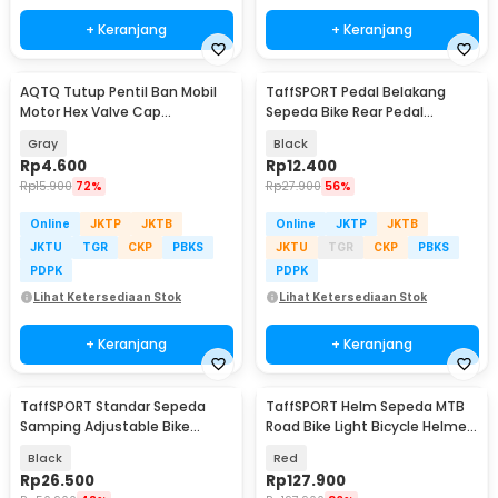
+ Keranjang
+ Keranjang
AQTQ Tutup Pentil Ban Mobil
TaffSPORT Pedal Belakang
Motor Hex Valve Cap
Sepeda Bike Rear Pedal
Aluminium 4 PCS - AQ-4
Foldable - STT165
Gray
Black
Rp
4.600
Rp
12.400
Rp
15.900
72%
Rp
27.900
56%
Online
JKTP
JKTB
Online
JKTP
JKTB
JKTU
TGR
CKP
PBKS
JKTU
TGR
CKP
PBKS
PDPK
PDPK
Lihat Ketersediaan Stok
Lihat Ketersediaan Stok
+ Keranjang
+ Keranjang
TaffSPORT Standar Sepeda
TaffSPORT Helm Sepeda MTB
Samping Adjustable Bike
Road Bike Light Bicycle Helmet
Kickstand 31-37cm - Z50
19 Air Vent - X15
Black
Red
Rp
26.500
Rp
127.900