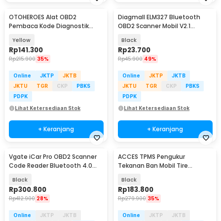
OTOHEROES Alat OBD2
Diagmall ELM327 Bluetooth
Pembaca Kode Diagnostik
OBD2 Scanner Mobil V2.1
Mobil Otomotif - K310
Android iOS - SC03
Yellow
Black
Rp
141.300
Rp
23.700
Rp
215.900
35%
Rp
45.900
49%
Online
JKTP
JKTB
Online
JKTP
JKTB
JKTU
TGR
CKP
PBKS
JKTU
TGR
CKP
PBKS
PDPK
PDPK
Lihat Ketersediaan Stok
Lihat Ketersediaan Stok
+ Keranjang
+ Keranjang
Vgate iCar Pro OBD2 Scanner
ACCES TPMS Pengukur
Baru
Code Reader Bluetooth 4.0
Tekanan Ban Mobil Tire
Diagnostic Tool - ELM327
Pressure Solar LCD Monitor -
Black
Black
T10
Rp
300.800
Rp
183.800
Rp
412.900
28%
Rp
279.900
35%
Online
JKTP
JKTB
Online
JKTP
JKTB