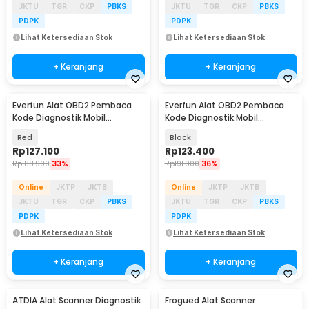
JKTU
TGR
CKP
PBKS
JKTU
TGR
CKP
PBKS
PDPK
PDPK
Lihat Ketersediaan Stok
Lihat Ketersediaan Stok
+ Keranjang
+ Keranjang
Everfun Alat OBD2 Pembaca
Everfun Alat OBD2 Pembaca
Kode Diagnostik Mobil
Kode Diagnostik Mobil
Otomotif Code Reader - V500
Otomotif Code Reader -
Red
Black
CY3001
Rp
127.100
Rp
123.400
Rp
188.900
33%
Rp
191.900
36%
Online
JKTP
JKTB
Online
JKTP
JKTB
JKTU
TGR
CKP
PBKS
JKTU
TGR
CKP
PBKS
PDPK
PDPK
Lihat Ketersediaan Stok
Lihat Ketersediaan Stok
+ Keranjang
+ Keranjang
ATDIA Alat Scanner Diagnostik
Frogued Alat Scanner