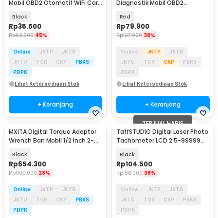
Mobil OBD2 Otomotif WiFi Car
Diagnostik Mobil OBD2
Code Reader - ELM327
Otomotif Car Code Reader -
Black
Red
MS309
Rp
35.500
Rp
79.900
Rp
63.900
45%
Rp
127.900
38%
Online
JKTP
JKTB
Online
JKTP
JKTB
JKTU
TGR
CKP
PBKS
JKTU
TGR
CKP
PBKS
PDPK
PDPK
Lihat Ketersediaan Stok
Lihat Ketersediaan Stok
+ Keranjang
+ Keranjang
TERJUAL HABIS
MXITA Digital Torque Adaptor
TaffSTUDIO Digital Laser Photo
Wrench Ban Mobil 1/2 Inch 2-
Tachometer LCD 2.5-99999
200Nm - MT2-200Nm
RPM - DT-2234C+
Black
Black
Rp
654.300
Rp
104.500
Rp
900.000
28%
Rp
166.900
38%
Online
JKTP
JKTB
Online
JKTP
JKTB
JKTU
TGR
CKP
PBKS
JKTU
TGR
CKP
PBKS
PDPK
PDPK