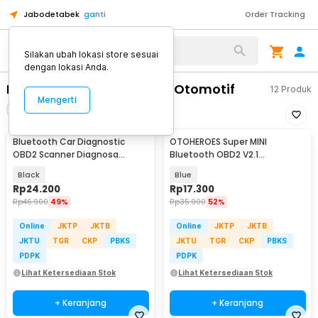
Jabodetabek
ganti
Order Tracking
Alat Kopi
Silakan ubah lokasi store sesuai
dengan lokasi Anda.
Peralatan Uji & Diagnosa Otomotif
12
Produk
Mengerti
Filter
Urutkan
Bluetooth Car Diagnostic
OTOHEROES Super MINI
OBD2 Scanner Diagnosa
Bluetooth OBD2 V2.1
Kendaraan V1.5 - ELM327
Automotive Test Tool -
Black
Blue
ELM327
Rp
24.200
Rp
17.300
Rp
46.900
49%
Rp
35.900
52%
Online
JKTP
JKTB
Online
JKTP
JKTB
JKTU
TGR
CKP
PBKS
JKTU
TGR
CKP
PBKS
PDPK
PDPK
Lihat Ketersediaan Stok
Lihat Ketersediaan Stok
+ Keranjang
+ Keranjang