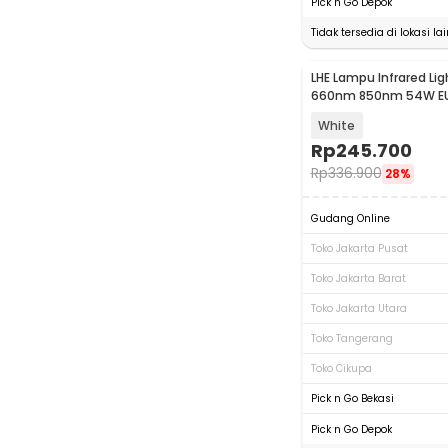
Pick n Go Depok
Tidak tersedia di lokasi lai
LHE Lampu Infrared Li
660nm 850nm 54W EU 
- LH68
White
Rp
245.700
Rp
336.900
28%
Gudang Online
Toko Jakarta Pusat
Toko Jakarta Barat
Toko Jakarta Utara
Toko Tangerang
Toko Cikupa
Pick n Go Bekasi
Pick n Go Depok