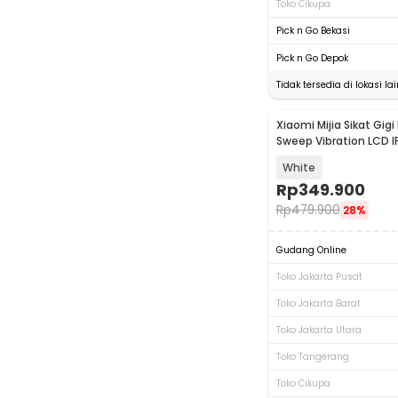
Toko Cikupa
Pick n Go Bekasi
Pick n Go Depok
Tidak tersedia di lokasi lai
Xiaomi Mijia Sikat Gigi 
Sweep Vibration LCD I
White
Rp
349.900
Rp
479.900
28%
Gudang Online
Toko Jakarta Pusat
Toko Jakarta Barat
Toko Jakarta Utara
Toko Tangerang
Toko Cikupa