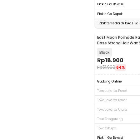
Pick n Go Bekasi
Pick n Go Depok
Tidak tersedia di lokasi lai
East Moon Pomade Ra
Base Strong Hair Wax S
Glossy 60g - SN-112
Black
Rp
18.900
Rp
51.900
64%
Gudang Online
Toko Jakarta Pusat
Toko Jakarta Barat
Toko Jakarta Utara
Toko Tangerang
Toko Cikupa
Pick n Go Bekasi