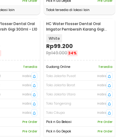
Pre Order
Pick n Go Depok
Pre Order
okasi lain
Tidak tersedia di lokasi lain
losser Dental Oral
HC Water Flosser Dental Oral
rsih Gigi 300ml - L10
Irrigator Pembersih Karang Gigi
230ml - QX-3A33
White
0
Rp
99.200
Rp
149.000
%
34%
Tersedia
Gudang Online
Tersedia
t
Habis
Toko Jakarta Pusat
Habis
t
Habis
Toko Jakarta Barat
Habis
a
Habis
Toko Jakarta Utara
Habis
Habis
Toko Tangerang
Habis
Habis
Toko Cikupa
Habis
Pre Order
Pick n Go Bekasi
Pre Order
Pre Order
Pick n Go Depok
Pre Order