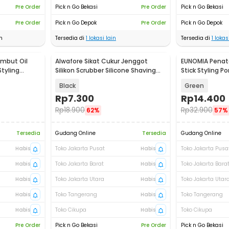
Pre Order
Pick n Go Bekasi
Pre Order
Pick n Go Bekasi
Pre Order
Pick n Go Depok
Pre Order
Pick n Go Depok
n
Tersedia di
1
lokasi lain
Tersedia di
1
lokasi
mbut Oil
Alwafore Sikat Cukur Jenggot
EUNOMIA Penat
tyling
Silikon Scrubber Silicone Shaving
Stick Styling 
Brush - AW6
- EN-75
Black
Green
Rp
7.300
Rp
14.400
Rp
18.900
Rp
32.900
62%
57%
Tersedia
Gudang Online
Tersedia
Gudang Online
Habis
Toko Jakarta Pusat
Habis
Toko Jakarta Pusa
Habis
Toko Jakarta Barat
Habis
Toko Jakarta Bara
Habis
Toko Jakarta Utara
Habis
Toko Jakarta Utar
Habis
Toko Tangerang
Habis
Toko Tangerang
Habis
Toko Cikupa
Habis
Toko Cikupa
Pre Order
Pick n Go Bekasi
Pre Order
Pick n Go Bekasi