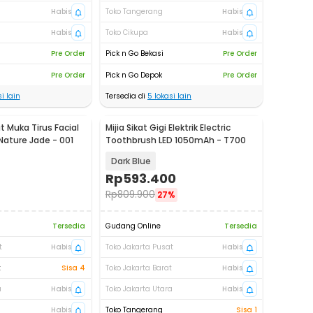
Habis
Toko Tangerang
Habis
Habis
Toko Cikupa
Habis
Pre Order
Pick n Go Bekasi
Pre Order
Pre Order
Pick n Go Depok
Pre Order
i lain
Tersedia di
5
lokasi lain
at Muka Tirus Facial
Mijia Sikat Gigi Elektrik Electric
ature Jade - 001
Toothbrush LED 1050mAh - T700
Dark Blue
Rp
593.400
Rp
809.900
27%
Tersedia
Gudang Online
Tersedia
t
Habis
Toko Jakarta Pusat
Habis
t
Sisa 4
Toko Jakarta Barat
Habis
a
Habis
Toko Jakarta Utara
Habis
Habis
Toko Tangerang
Sisa 1