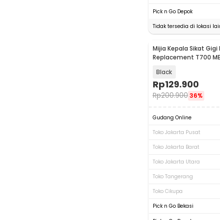
Pick n Go Depok
Tidak tersedia di lokasi lai
Mijia Kepala Sikat Gigi 
Replacement T700 ME
Black
Rp
129.900
Rp
200.900
36%
Gudang Online
Toko Jakarta Pusat
Toko Jakarta Barat
Toko Jakarta Utara
Toko Tangerang
Toko Cikupa
Pick n Go Bekasi