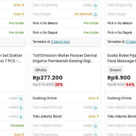
Sisa 4
Toko Tangerang
Habis
Toko Tangerang
Sisa 4
Toko Cikupa
On Restock
Toko Cikupa
Pre Order
Pick n Go Bekasi
Pre Order
Pick n Go Bekasi
Pre Order
Pick n Go Depok
Pre Order
Pick n Go Depok
Tersedia di
3
lokasi lain
Tersedia di
2
lokas
n Set Dokter
TaffOmicron Water Flosser Dental
Ecoko Roller Pij
ol 7 PCS -
Irrigator Pembersih Karang Gigi
Face Massage N
320ml - BV-612
White
Green
Rp
277.200
Rp
6.900
Rp
379.900
Rp
18.900
28%
64%
Habis
Gudang Online
Sisa 4
Gudang Online
Habis
Toko Jakarta Pusat
Habis
Toko Jakarta Pusa
Habis
Toko Jakarta Barat
Sisa 3
Toko Jakarta Bara
Tersedia
Toko Jakarta Utara
Habis
Toko Jakarta Utar
Sisa 5
Toko Tangerang
Habis
Toko Tangerang