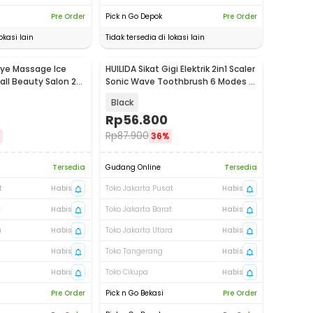
Pre Order
Pick n Go Depok
Pre Order
okasi lain
Tidak tersedia di lokasi lain
Eye Massage Ice
HUILIDA Sikat Gigi Elektrik 2in1 Scaler
all Beauty Salon 2
Sonic Wave Toothbrush 6 Modes -
LC-H161
Black
Rp
56.800
Rp
87.900
%
36%
Tersedia
Gudang Online
Tersedia
t
Habis
Toko Jakarta Pusat
Habis
t
Habis
Toko Jakarta Barat
Habis
a
Habis
Toko Jakarta Utara
Habis
Habis
Toko Tangerang
Habis
Habis
Toko Cikupa
Habis
Pre Order
Pick n Go Bekasi
Pre Order