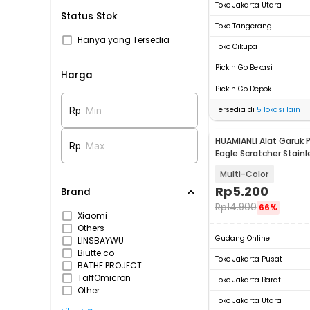
Toko Jakarta Utara
Status Stok
Toko Tangerang
Hanya yang Tersedia
Toko Cikupa
Pick n Go Bekasi
Harga
Pick n Go Depok
Tersedia di
5
lokasi lain
Rp
Min
HUAMIANLI Alat Garuk
Rp
Max
Eagle Scratcher Stainl
B01ER
Multi-Color
Rp
5.200
Brand
Rp
14.900
66%
Xiaomi
Others
Gudang Online
LINSBAYWU
Biutte.co
Toko Jakarta Pusat
BATHE PROJECT
TaffOmicron
Toko Jakarta Barat
Other
Toko Jakarta Utara