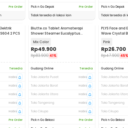
Pre Order
Pick n Go Depok
Pre Order
Pick n Go Depok
n
Tidak tersedia di lokasi lain
Tidak tersedia di l
Elektrik
Biutte.co Tablet Aromaterapi
PLYS Face and 
S604 2 PCS
Shower Steamer Eucalyptus
Wave Crystal B
Lavender 10 PCS - L100
PCS - PY001
Mix Color
Pink
Rp
49.900
Rp
26.700
Rp
83.900
Rp
47.900
41%
45
Tersedia
Gudang Online
Tersedia
Gudang Online
Habis
Toko Jakarta Pusat
Habis
Toko Jakarta Pusa
Habis
Toko Jakarta Barat
Habis
Toko Jakarta Bara
Habis
Toko Jakarta Utara
Habis
Toko Jakarta Utar
Habis
Toko Tangerang
Habis
Toko Tangerang
Habis
Toko Cikupa
Habis
Toko Cikupa
Pre Order
Pick n Go Bekasi
Pre Order
Pick n Go Bekasi