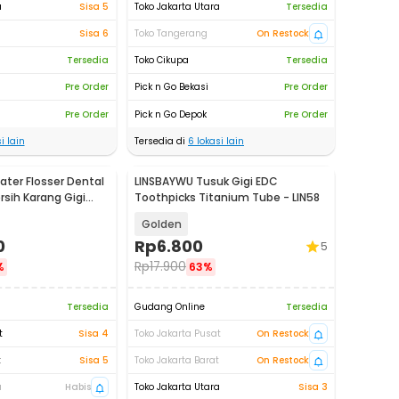
a
Sisa 5
Toko Jakarta Utara
Tersedia
Sisa 6
Toko Tangerang
On Restock
Tersedia
Toko Cikupa
Tersedia
Pre Order
Pick n Go Bekasi
Pre Order
Pre Order
Pick n Go Depok
Pre Order
i lain
Tersedia di
6
lokasi lain
ter Flosser Dental
LINSBAYWU Tusuk Gigi EDC
rsih Karang Gigi
Toothpicks Titanium Tube - LIN58
9
Golden
0
Rp
6.800
5
Rp
17.900
%
63%
Tersedia
Gudang Online
Tersedia
t
Sisa 4
Toko Jakarta Pusat
On Restock
t
Sisa 5
Toko Jakarta Barat
On Restock
a
Habis
Toko Jakarta Utara
Sisa 3