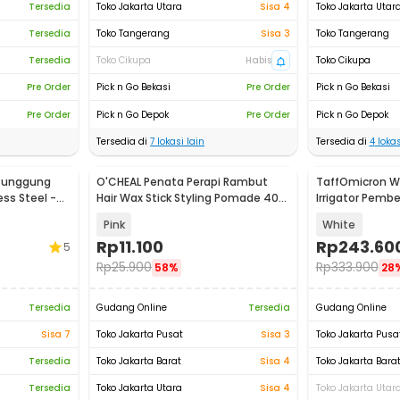
Tersedia
Toko Jakarta Utara
Sisa 4
Toko Jakarta Utar
Tersedia
Toko Tangerang
Sisa 3
Toko Tangerang
Tersedia
Toko Cikupa
Habis
Toko Cikupa
Pre Order
Pick n Go Bekasi
Pre Order
Pick n Go Bekasi
Pre Order
Pick n Go Depok
Pre Order
Pick n Go Depok
Tersedia di
7
lokasi lain
Tersedia di
4
lokas
 Punggung
O'CHEAL Penata Perapi Rambut
TaffOmicron Wa
ess Steel -
Hair Wax Stick Styling Pomade 40g
Irrigator Pembe
- 6811
300ml - BV-60
Pink
White
Rp
11.100
Rp
243.60
5
Rp
25.900
Rp
333.900
58%
28
Tersedia
Gudang Online
Tersedia
Gudang Online
Sisa 7
Toko Jakarta Pusat
Sisa 3
Toko Jakarta Pusa
Tersedia
Toko Jakarta Barat
Sisa 4
Toko Jakarta Bara
Tersedia
Toko Jakarta Utara
Sisa 4
Toko Jakarta Utar