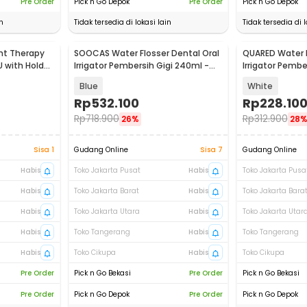
Pre Order
Pick n Go Depok
Pre Order
Pick n Go Depok
n
Tidak tersedia di lokasi lain
Tidak tersedia di l
ght Therapy
SOOCAS Water Flosser Dental Oral
QUARED Water F
with Holder
Irrigator Pembersih Gigi 240ml -
Irrigator Pembe
W3 Pro
Blue
White
Rp
532.100
Rp
228.10
Rp
718.900
Rp
312.900
26%
28
Sisa 1
Gudang Online
Sisa 7
Gudang Online
Habis
Toko Jakarta Pusat
Habis
Toko Jakarta Pusa
Habis
Toko Jakarta Barat
Habis
Toko Jakarta Bara
Habis
Toko Jakarta Utara
Habis
Toko Jakarta Utar
Habis
Toko Tangerang
Habis
Toko Tangerang
Habis
Toko Cikupa
Habis
Toko Cikupa
Pre Order
Pick n Go Bekasi
Pre Order
Pick n Go Bekasi
Pre Order
Pick n Go Depok
Pre Order
Pick n Go Depok