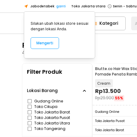
Jabodetabek
ganti
Toko Jakarta Utara
Toko Tangerang
Kategori
A
Silakan ubah lokasi store sesuai
Toko Cikupa
dengan lokasi Anda.
Pick n Go Jakarta Barat
Senin - J
Perawatan Kulit
Mengerti
Pick n Go Bekasi
Senin - Jumat (08
Pick n Go Depok
Senin - Jumat (08
48
Produk
Toko Jakarta Pusat
Senin - Sabtu
Biutte.co Hair Wax Stic
Filter Produk
Toko Jakarta Barat
Senin - Sabtu
Pomade Penata Ramb
Toko Jakarta Utara
Cream
Toko Tangerang
Rp
13.500
Lokasi Barang
Rp
29.900
55%
Toko Cikupa
Gudang Online
Toko Cikupa
Pick n Go Jakarta Barat
Senin - J
Toko Jakarta Barat
Gudang Online
Pick n Go Bekasi
Senin - Jumat (08
Toko Jakarta Pusat
Toko Jakarta Pusat
Toko Jakarta Utara
Pick n Go Depok
Senin - Jumat (08
Toko Tangerang
Toko Jakarta Barat