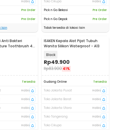
Habis
Toko Cikupa
Habis
Pre Order
Pick n Go Bekasi
Pre Order
Pre Order
Pick n Go Depok
Pre Order
 lain
Tidak tersedia di lokasi lain
i Anti Bakteri
ISAKEN Kepala Alat Pijat Tubuh
cture Toothbrush 4
Wanita Silikon Waterproof - A13
Black
Rp
49.900
Rp
83.900
41%
Tersedia
Gudang Online
Tersedia
t
Habis
Toko Jakarta Pusat
Habis
t
Habis
Toko Jakarta Barat
Habis
a
Habis
Toko Jakarta Utara
Habis
Habis
Toko Tangerang
Habis
Habis
Toko Cikupa
Habis