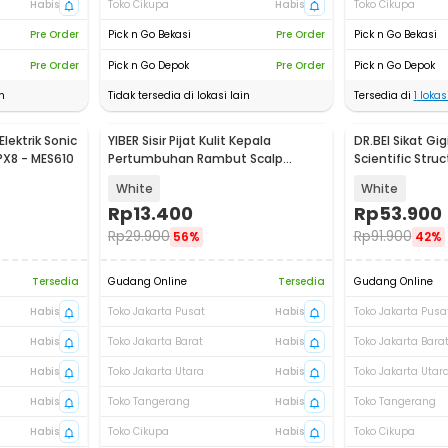
Habis
Toko Cikupa
Habis
Toko Cikupa
Pre Order
Pick n Go Bekasi
Pre Order
Pick n Go Bekasi
Pre Order
Pick n Go Depok
Pre Order
Pick n Go Depok
n
Tidak tersedia di lokasi lain
Tersedia di
1
lokasi
Elektrik Sonic
YIBER Sisir Pijat Kulit Kepala
DR.BEI Sikat Gig
PX8 - MES610
Pertumbuhan Rambut Scalp
Scientific Stru
Applicator 6ml - YSP2
PCS
White
White
Rp
13.400
Rp
53.900
Rp
29.900
Rp
91.900
56%
42%
Tersedia
Gudang Online
Tersedia
Gudang Online
Habis
Toko Jakarta Pusat
Habis
Toko Jakarta Pusa
Habis
Toko Jakarta Barat
Habis
Toko Jakarta Bara
Habis
Toko Jakarta Utara
Habis
Toko Jakarta Utar
Habis
Toko Tangerang
Habis
Toko Tangerang
Habis
Toko Cikupa
Habis
Toko Cikupa