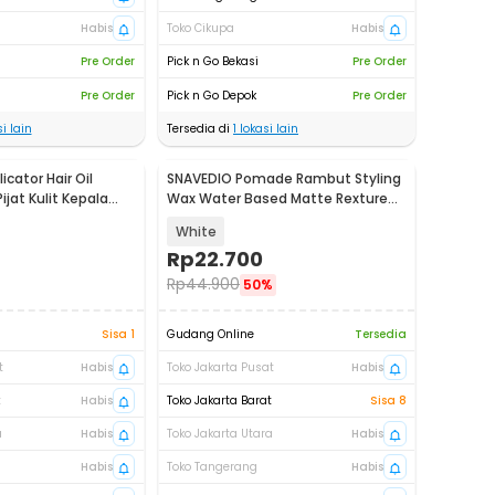
Habis
Toko Cikupa
Habis
Pre Order
Pick n Go Bekasi
Pre Order
Pre Order
Pick n Go Depok
Pre Order
i lain
Tersedia di
1
lokasi lain
icator Hair Oil
SNAVEDIO Pomade Rambut Styling
ijat Kulit Kepala
Wax Water Based Matte Rexture
113g - SN-113
White
Rp
22.700
Rp
44.900
50%
Sisa 1
Gudang Online
Tersedia
t
Habis
Toko Jakarta Pusat
Habis
t
Habis
Toko Jakarta Barat
Sisa 8
a
Habis
Toko Jakarta Utara
Habis
Habis
Toko Tangerang
Habis