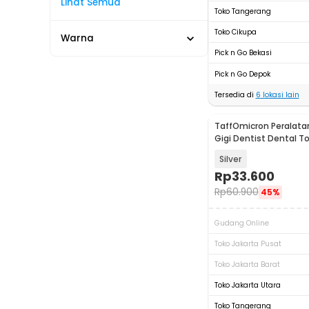
Lihat Semua
Toko Tangerang
Toko Cikupa
Warna
Pick n Go Bekasi
Pick n Go Depok
Tersedia di
6
lokasi lain
TaffOmicron Peralata
Gigi Dentist Dental To
4012
Silver
Rp
33.600
Rp
60.900
45%
Gudang Online
Toko Jakarta Pusat
Toko Jakarta Barat
Toko Jakarta Utara
Toko Tangerang