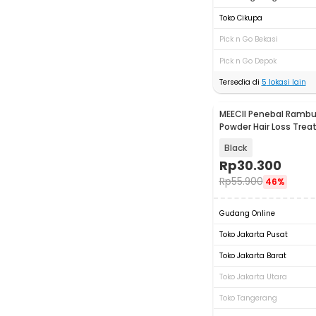
Toko Cikupa
Pick n Go Bekasi
Pick n Go Depok
Tersedia di
5
lokasi lain
MEECII Penebal Rambut
Powder Hair Loss Tre
- MCB363
Black
Rp
30.300
Rp
55.900
46%
Gudang Online
Toko Jakarta Pusat
Toko Jakarta Barat
Toko Jakarta Utara
Toko Tangerang