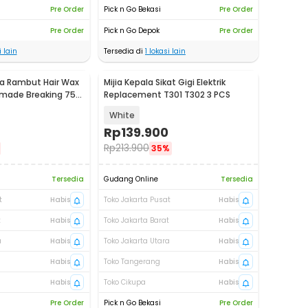
Pre Order
Pick n Go Bekasi
Pre Order
Pre Order
Pick n Go Depok
Pre Order
 lain
Tersedia di
1
lokasi lain
a Rambut Hair Wax
Mijia Kepala Sikat Gigi Elektrik
Pomade Breaking 75g
Replacement T301 T302 3 PCS
White
Rp
139.900
Rp
213.900
35%
Tersedia
Gudang Online
Tersedia
t
Habis
Toko Jakarta Pusat
Habis
t
Habis
Toko Jakarta Barat
Habis
a
Habis
Toko Jakarta Utara
Habis
Habis
Toko Tangerang
Habis
Habis
Toko Cikupa
Habis
Pre Order
Pick n Go Bekasi
Pre Order