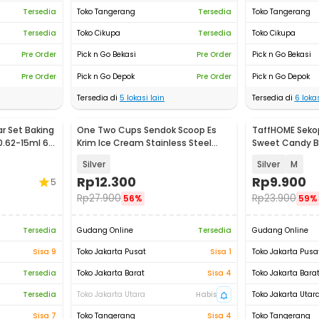
Tersedia
Toko Tangerang
Tersedia
Toko Tangerang
Tersedia
Toko Cikupa
Tersedia
Toko Cikupa
Pre Order
Pick n Go Bekasi
Pre Order
Pick n Go Bekasi
Pre Order
Pick n Go Depok
Pre Order
Pick n Go Depok
Tersedia di
5
lokasi lain
Tersedia di
6
lokas
r Set Baking
One Two Cups Sendok Scoop Es
TaffHOME Seko
.62-15ml 6
Krim Ice Cream Stainless Steel
Sweet Candy Bu
5.7cm - OTC57
Steel 201 - CA
Silver
Silver
M
Rp
12.300
Rp
9.900
5
Rp
27.900
Rp
23.900
56%
59%
Tersedia
Gudang Online
Tersedia
Gudang Online
Sisa 9
Toko Jakarta Pusat
Sisa 1
Toko Jakarta Pusa
Tersedia
Toko Jakarta Barat
Sisa 4
Toko Jakarta Bara
Tersedia
Toko Jakarta Utara
Habis
Toko Jakarta Utar
Sisa 7
Toko Tangerang
Sisa 4
Toko Tangerang