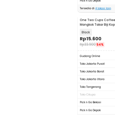
Pick n Go Depok
Tersedia di
4
lokasi lain
One Two Cups Coffee
Mangkok Takar Biji Kop
OX40
Black
Rp
15.600
Rp
33.900
54%
Gudang Online
Toko Jakarta Pusat
Toko Jakarta Barat
Toko Jakarta Utara
Toko Tangerang
Toko Cikupa
Pick n Go Bekasi
Pick n Go Depok