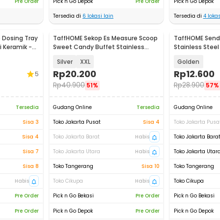
Pre Order
Pick n Go Depok
Pre Order
Pick n Go Depok
Tersedia di
6
lokasi lain
Tersedia di
4
lokas
 Dosing Tray
TaffHOME Sekop Es Measure Scoop
TaffHOME Send
i Keramik -
Sweet Candy Buffet Stainless
Stainless Stee
Steel 201 - CAN02
19.6cm - F82
Silver
XXL
Golden
Rp
20.200
Rp
12.600
5
Rp
40.900
Rp
28.900
51%
57%
Tersedia
Gudang Online
Tersedia
Gudang Online
Sisa 3
Toko Jakarta Pusat
Sisa 4
Toko Jakarta Pusa
Sisa 4
Toko Jakarta Barat
Habis
Toko Jakarta Bara
Sisa 7
Toko Jakarta Utara
Habis
Toko Jakarta Utar
Sisa 8
Toko Tangerang
Sisa 10
Toko Tangerang
Habis
Toko Cikupa
Habis
Toko Cikupa
Pre Order
Pick n Go Bekasi
Pre Order
Pick n Go Bekasi
Pre Order
Pick n Go Depok
Pre Order
Pick n Go Depok