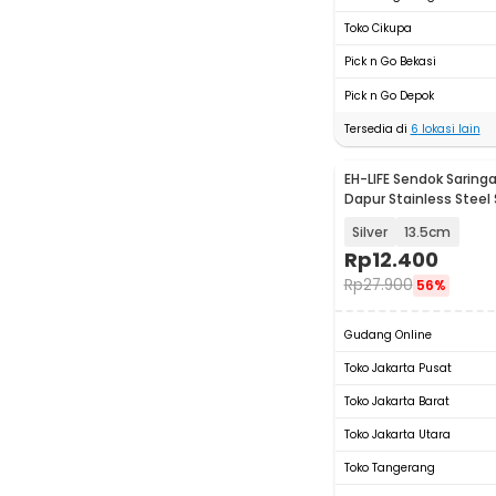
Toko Cikupa
Pick n Go Bekasi
Pick n Go Depok
Tersedia di
6
lokasi lain
EH-LIFE Sendok Saring
Dapur Stainless Steel
KT399
Silver
13.5cm
Rp
12.400
Rp
27.900
56%
Gudang Online
Toko Jakarta Pusat
Toko Jakarta Barat
Toko Jakarta Utara
Toko Tangerang