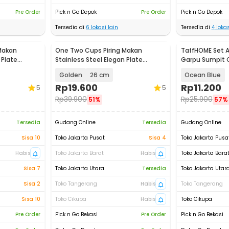
Pre Order
Pick n Go Depok
Pre Order
Pick n Go Depok
Tersedia di
6
lokasi lain
Tersedia di
4
lokas
Makan
One Two Cups Piring Makan
TaffHOME Set 
 Plate
Stainless Steel Elegan Plate
Garpu Sumpit C
European Style - SN16
CJ0091
Golden
26 cm
Ocean Blue
Rp
19.600
Rp
11.200
5
5
Rp
39.900
Rp
25.900
51%
57%
Tersedia
Gudang Online
Tersedia
Gudang Online
Sisa 10
Toko Jakarta Pusat
Sisa 4
Toko Jakarta Pusa
Habis
Toko Jakarta Barat
Habis
Toko Jakarta Bara
Sisa 7
Toko Jakarta Utara
Tersedia
Toko Jakarta Utar
Sisa 2
Toko Tangerang
Habis
Toko Tangerang
Sisa 10
Toko Cikupa
Habis
Toko Cikupa
Pre Order
Pick n Go Bekasi
Pre Order
Pick n Go Bekasi