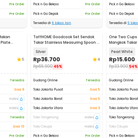
Pre Order
Pick n Go Bekasi
Pre Order
Pick n Go Bekasi
Pre Order
Pick n Go Depok
Pre Order
Pick n Go Depok
Tersedia di
6
lokasi lain
Tersedia di
5
lokas
Makan
TaffHOME Goodcook Set Sendok
One Two Cups 
 Plate
Takar Stainless Measuring Spoon 8
Mangkok Takar B
PCS - 167
OX40
Silver
Pearl White
Rp
36.700
Rp
15.600
5
4
Rp
65.900
Rp
33.900
45%
54%
Tersedia
Gudang Online
Tersedia
Gudang Online
Sisa 9
Toko Jakarta Pusat
Sisa 5
Toko Jakarta Pusa
Habis
Toko Jakarta Barat
Sisa 5
Toko Jakarta Bara
Habis
Toko Jakarta Utara
Sisa 3
Toko Jakarta Utar
Tersedia
Toko Tangerang
Habis
Toko Tangerang
Sisa 10
Toko Cikupa
Habis
Toko Cikupa
Pre Order
Pick n Go Bekasi
Pre Order
Pick n Go Bekasi