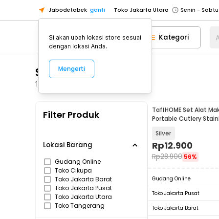
Jabodetabek
ganti
Toko Tangerang
Toko Cikupa
Kategori
A
Silakan ubah lokasi store sesuai
Pick n Go Jakarta Barat
Senin - J
dengan lokasi Anda.
Pick n Go Bekasi
Senin - Jumat (08
Sendok & Garpu
Mengerti
Pick n Go Depok
Senin - Jumat (08
Toko Jakarta Pusat
Senin - Sabtu
157
Produk
Toko Jakarta Barat
Senin - Sabtu
TaffHOME Set Alat Mak
Filter Produk
Toko Jakarta Utara
Portable Cutlery Stain
410 - AOTU
Toko Tangerang
Silver
Toko Cikupa
Rp
12.900
Lokasi Barang
Rp
28.900
56%
Pick n Go Jakarta Barat
Senin - J
Gudang Online
Toko Cikupa
Pick n Go Bekasi
Senin - Jumat (08
Toko Jakarta Barat
Gudang Online
Pick n Go Depok
Senin - Jumat (08
Toko Jakarta Pusat
Toko Jakarta Pusat
Toko Jakarta Utara
Toko Tangerang
Toko Jakarta Barat