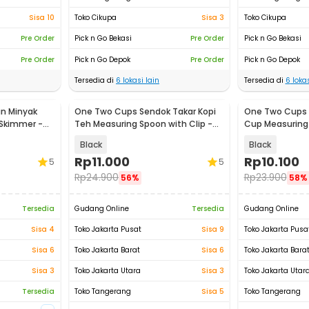
Sisa 10
Toko Cikupa
Sisa 3
Toko Cikupa
Pre Order
Pick n Go Bekasi
Pre Order
Pick n Go Bekasi
Pre Order
Pick n Go Depok
Pre Order
Pick n Go Depok
Tersedia di
6
lokasi lain
Tersedia di
6
lokas
an Minyak
One Two Cups Sendok Takar Kopi
One Two Cups 
 Skimmer -
Teh Measuring Spoon with Clip -
Cup Measuring 
G166
16799
Black
Black
Rp
11.000
Rp
10.100
5
5
Rp
24.900
Rp
23.900
56%
58%
Tersedia
Gudang Online
Tersedia
Gudang Online
Sisa 4
Toko Jakarta Pusat
Sisa 9
Toko Jakarta Pusa
Sisa 6
Toko Jakarta Barat
Sisa 6
Toko Jakarta Bara
Sisa 3
Toko Jakarta Utara
Sisa 3
Toko Jakarta Utar
Tersedia
Toko Tangerang
Sisa 5
Toko Tangerang