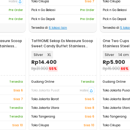
Habis
Toko Cikupa
Sisa 7
Toko Cikupa
Pre Order
Pick n Go Bekasi
Pre Order
Pick n Go Bekasi
Pre Order
Pick n Go Depok
Pre Order
Pick n Go Depok
Tersedia di
6
lokasi lain
Tersedia di
5
lokas
asure Scoop
TaffHOME Sekop Es Measure Scoop
One Two Cups 
tainless
Sweet Candy Buffet Stainless
Stainless Steel
Steel 201 - CAN02
European Style
Silver
XL
Silver
14 cm
Rp
14.400
Rp
5.900
Rp
31.900
Rp
16.900
55%
66%
Tersedia
Gudang Online
Tersedia
Gudang Online
Sisa 6
Toko Jakarta Pusat
Habis
Toko Jakarta Pusa
Sisa 7
Toko Jakarta Barat
Sisa 5
Toko Jakarta Bara
Tersedia
Toko Jakarta Utara
Sisa 8
Toko Jakarta Utar
Tersedia
Toko Tangerang
Sisa 6
Toko Tangerang
Sisa 10
Toko Cikupa
Sisa 10
Toko Cikupa