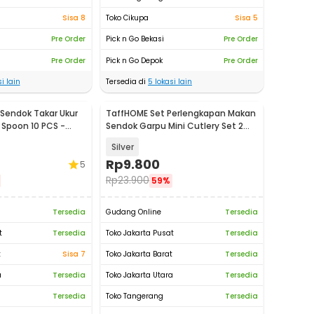
Sisa 8
Toko Cikupa
Sisa 5
Pre Order
Pick n Go Bekasi
Pre Order
Pre Order
Pick n Go Depok
Pre Order
i lain
Tersedia di
5
lokasi lain
Sendok Takar Ukur
TaffHOME Set Perlengkapan Makan
Spoon 10 PCS -
Sendok Garpu Mini Cutlery Set 2
PCS - R-304
Silver
Rp
9.800
5
Rp
23.900
59%
Tersedia
Gudang Online
Tersedia
t
Tersedia
Toko Jakarta Pusat
Tersedia
t
Sisa 7
Toko Jakarta Barat
Tersedia
a
Tersedia
Toko Jakarta Utara
Tersedia
Tersedia
Toko Tangerang
Tersedia