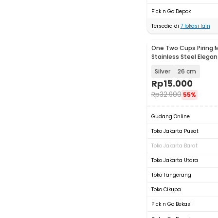
Pick n Go Depok
Tersedia di
7
lokasi lain
One Two Cups Piring 
Stainless Steel Elegan
European Style - SN16
Silver
26 cm
Rp
15.000
Rp
32.900
55%
Gudang Online
Toko Jakarta Pusat
Toko Jakarta Barat
Toko Jakarta Utara
Toko Tangerang
Toko Cikupa
Pick n Go Bekasi