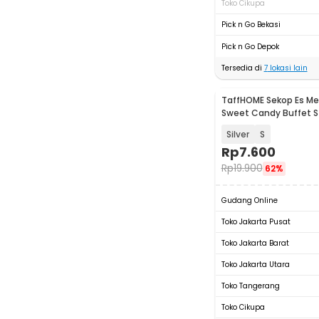
Toko Cikupa
Pick n Go Bekasi
Pick n Go Depok
Tersedia di
7
lokasi lain
TaffHOME Sekop Es Me
Sweet Candy Buffet S
Steel 201 - CAN02
Silver
S
Rp
7.600
Rp
19.900
62%
Gudang Online
Toko Jakarta Pusat
Toko Jakarta Barat
Toko Jakarta Utara
Toko Tangerang
Toko Cikupa