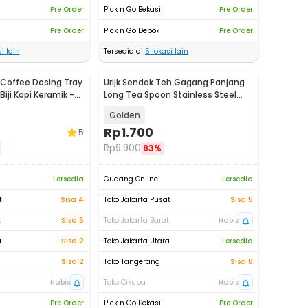
Pre Order
Pick n Go Bekasi
Pre Order
Pre Order
Pick n Go Depok
Pre Order
i lain
Tersedia di
5
lokasi lain
Coffee Dosing Tray
Urijk Sendok Teh Gagang Panjang
iji Kopi Keramik -
Long Tea Spoon Stainless Steel
14.7cm - G1199
Golden
Rp
1.700
5
Rp
9.900
83%
Tersedia
Gudang Online
Tersedia
t
Sisa 4
Toko Jakarta Pusat
Sisa 5
t
Sisa 5
Toko Jakarta Barat
Habis
a
Sisa 2
Toko Jakarta Utara
Tersedia
Sisa 2
Toko Tangerang
Sisa 8
Habis
Toko Cikupa
Habis
Pre Order
Pick n Go Bekasi
Pre Order