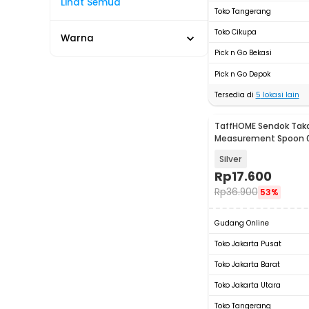
Lihat Semua
Toko Tangerang
Toko Cikupa
Warna
Pick n Go Bekasi
Pick n Go Depok
Tersedia di
5
lokasi lain
TaffHOME Sendok Taka
Measurement Spoon 0
PCS - 16752
Silver
Rp
17.600
Rp
36.900
53%
Gudang Online
Toko Jakarta Pusat
Toko Jakarta Barat
Toko Jakarta Utara
Toko Tangerang