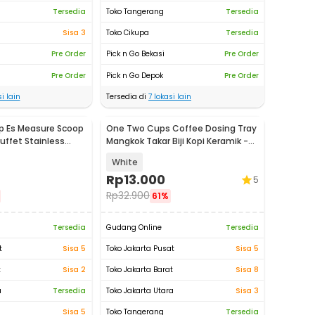
Tersedia
Toko Tangerang
Tersedia
Sisa 3
Toko Cikupa
Tersedia
Pre Order
Pick n Go Bekasi
Pre Order
Pre Order
Pick n Go Depok
Pre Order
i lain
Tersedia di
7
lokasi lain
p Es Measure Scoop
One Two Cups Coffee Dosing Tray
ffet Stainless
Mangkok Takar Biji Kopi Keramik -
N02
OX40
White
Rp
13.000
5
Rp
32.900
61%
Tersedia
Gudang Online
Tersedia
t
Sisa 5
Toko Jakarta Pusat
Sisa 5
t
Sisa 2
Toko Jakarta Barat
Sisa 8
a
Tersedia
Toko Jakarta Utara
Sisa 3
Sisa 5
Toko Tangerang
Tersedia