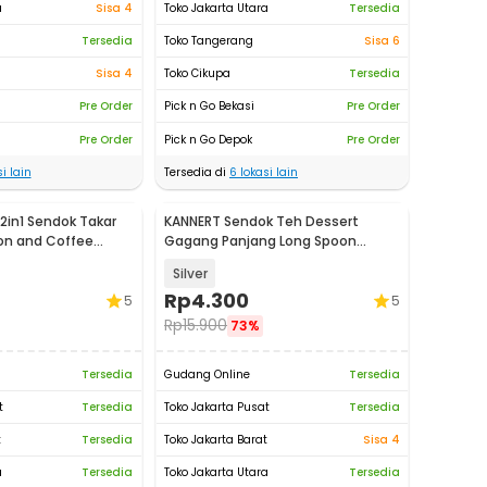
a
Sisa 4
Toko Jakarta Utara
Tersedia
Tersedia
Toko Tangerang
Sisa 6
Sisa 4
Toko Cikupa
Tersedia
Pre Order
Pick n Go Bekasi
Pre Order
Pre Order
Pick n Go Depok
Pre Order
i lain
Tersedia di
6
lokasi lain
in1 Sendok Takar
KANNERT Sendok Teh Dessert
on and Coffee
Gagang Panjang Long Spoon
0
Stainless Steel - RR-11
Silver
Rp
4.300
5
5
Rp
15.900
73%
Tersedia
Gudang Online
Tersedia
t
Tersedia
Toko Jakarta Pusat
Tersedia
t
Tersedia
Toko Jakarta Barat
Sisa 4
a
Tersedia
Toko Jakarta Utara
Tersedia