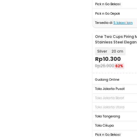
Pick n Go Bekasi
Pick n Go Depok
Tersedia di
5
lokasi lain
One Two Cups Piring 
Stainless Steel Elegan
European Style - SN16
Silver
20 cm
Rp
10.300
Rp
26.900
62%
Gudang Online
Toko Jakarta Pusat
Toko Jakarta Barat
Toko Jakarta Utara
Toko Tangerang
Toko Cikupa
Pick n Go Bekasi