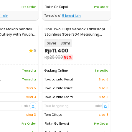
Pre Order
Pick n Go Depok
Pre Order
i lain
Tersedia di
5
lokasi lain
Alat Makan Sendok
One Two Cups Sendok Takar Kopi
utlery with Pouch -
Stainless Steel 304 Measuring
Spoon - GG-304
Silver
30ml
Rp
11.400
5
Rp
26.900
58%
Tersedia
Gudang Online
Tersedia
t
Tersedia
Toko Jakarta Pusat
Sisa 6
t
Sisa 5
Toko Jakarta Barat
Sisa 3
a
Sisa 3
Toko Jakarta Utara
Sisa 3
Habis
Toko Tangerang
Habis
Sisa 3
Toko Cikupa
Sisa 3
Pre Order
Pick n Go Bekasi
Pre Order