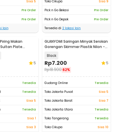
Sisa 5
Toko Cikupa
Sisa 9
Pre Order
Pick n Go Bekasi
Pre Order
Pre Order
Pick n Go Depok
Pre Order
i lain
Tersedia di
2
lokasi lain
Piring Makan
GLANYOMI Saringan Minyak Serokan
 Sultan Plate
Gorengan Skimmer Plastik Nilon -
 - SN017
VH20F
Black
Rp
7.200
5
5
Rp
18.900
62%
Tersedia
Gudang Online
Tersedia
t
Tersedia
Toko Jakarta Pusat
Sisa 5
t
Sisa 5
Toko Jakarta Barat
Sisa 7
a
Tersedia
Toko Jakarta Utara
Tersedia
Sisa 1
Toko Tangerang
Tersedia
Sisa 3
Toko Cikupa
Sisa 10