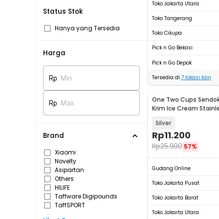
Toko Jakarta Utara
Status Stok
Toko Tangerang
Hanya yang Tersedia
Toko Cikupa
Pick n Go Bekasi
Harga
Pick n Go Depok
Tersedia di
7
lokasi lain
Rp
Min
One Two Cups Sendok
Rp
Max
Krim Ice Cream Stainl
47mm - 164Z
Silver
Rp
11.200
Brand
Rp
25.900
57%
Xiaomi
Novelty
Gudang Online
Asipartan
Others
Toko Jakarta Pusat
HILIFE
Taffware Digipounds
Toko Jakarta Barat
TaffSPORT
Toko Jakarta Utara