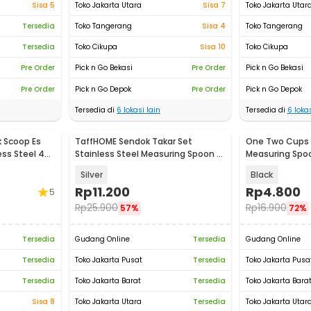
Sisa 5
Toko Jakarta Utara
Sisa 7
Toko Jakarta Utar
Tersedia
Toko Tangerang
Sisa 4
Toko Tangerang
Tersedia
Toko Cikupa
Sisa 10
Toko Cikupa
Pre Order
Pick n Go Bekasi
Pre Order
Pick n Go Bekasi
Pre Order
Pick n Go Depok
Pre Order
Pick n Go Depok
Tersedia di
6
lokasi lain
Tersedia di
6
lokas
 Scoop Es
TaffHOME Sendok Takar Set
One Two Cups 2
ess Steel 430
Stainless Steel Measuring Spoon 5
Measuring Spo
PCS - S300
Tamper - G112
Silver
Black
Rp
11.200
Rp
4.800
5
Rp
25.900
Rp
16.900
57%
72%
Tersedia
Gudang Online
Tersedia
Gudang Online
Tersedia
Toko Jakarta Pusat
Tersedia
Toko Jakarta Pusa
Tersedia
Toko Jakarta Barat
Tersedia
Toko Jakarta Bara
Sisa 8
Toko Jakarta Utara
Tersedia
Toko Jakarta Utar