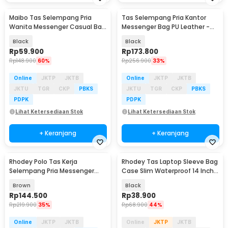
Maibo Tas Selempang Pria
Tas Selempang Pria Kantor
Wanita Messenger Casual Bag
Messenger Bag PU Leather -
Canvas Printing - 1125
LW310
Black
Black
Rp
59.900
Rp
173.800
Rp
148.900
60%
Rp
256.900
33%
Online
JKTP
JKTB
Online
JKTP
JKTB
JKTU
TGR
CKP
PBKS
JKTU
TGR
CKP
PBKS
PDPK
PDPK
Lihat Ketersediaan Stok
Lihat Ketersediaan Stok
+ Keranjang
+ Keranjang
Rhodey Polo Tas Kerja
Rhodey Tas Laptop Sleeve Bag
Selempang Pria Messenger
Case Slim Waterproof 14 Inch -
Bag PU Leather - 61330
DA99
Brown
Black
Rp
144.500
Rp
38.900
Rp
219.900
35%
Rp
68.900
44%
Online
JKTP
JKTB
Online
JKTP
JKTB