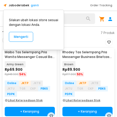
Jabodetabek
ganti
Order Tracking
Alat Kopi
Silakan ubah lokasi store sesuai
dengan lokasi Anda.
Tas Selempang Laptop
7
Produk
Mengerti
Filter
Urutkan
Maibo Tas Selempang Pria
Rhodey Tas Selempang Pria
Wanita Messenger Casual Bag
Messenger Business Briefcase
Canvas Printing - 1125
Bag PU Leather - 15037
Army Green
Brown
Rp
69.900
Rp
89.900
Rp
148.900
54%
Rp
177.900
50%
Online
JKTP
JKTB
Online
JKTP
JKTB
JKTU
TGR
CKP
PBKS
JKTU
TGR
CKP
PBKS
PDPK
PDPK
Lihat Ketersediaan Stok
Lihat Ketersediaan Stok
+ Keranjang
+ Keranjang