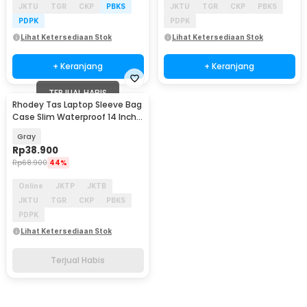
JKTU
TGR
CKP
PBKS
JKTU
TGR
CKP
PBKS
PDPK
PDPK
Lihat Ketersediaan Stok
Lihat Ketersediaan Stok
+ Keranjang
+ Keranjang
TERJUAL HABIS
Rhodey Tas Laptop Sleeve Bag
Case Slim Waterproof 14 Inch -
DA99
Gray
Rp
38.900
Rp
68.900
44%
Online
JKTP
JKTB
JKTU
TGR
CKP
PBKS
PDPK
Lihat Ketersediaan Stok
Terjual Habis