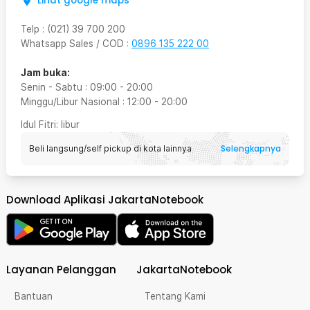
Lihat google maps
Telp
:
(021) 39 700 200
Whatsapp Sales / COD
:
0896 135 222 00
Jam buka:
Senin - Sabtu
:
09:00
-
20:00
Minggu/Libur Nasional
:
12:00
-
20:00
Idul Fitri
: libur
Selengkapnya
Beli langsung/self pickup di kota lainnya
Download Aplikasi JakartaNotebook
Layanan Pelanggan
JakartaNotebook
Bantuan
Tentang Kami