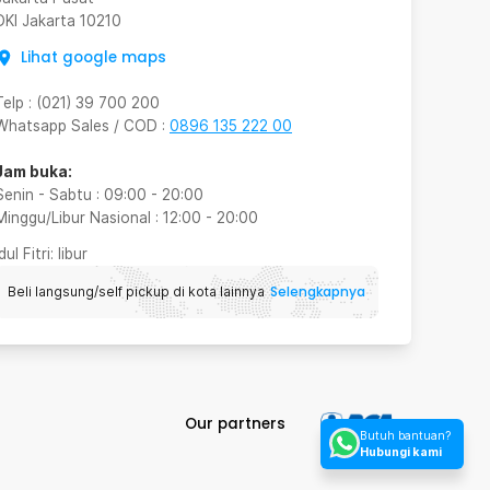
DKI Jakarta
10210
Lihat google maps
Telp
:
(021) 39 700 200
Whatsapp Sales / COD
:
0896 135 222 00
Jam buka:
Senin - Sabtu
:
09:00
-
20:00
Minggu/Libur Nasional
:
12:00
-
20:00
Idul Fitri
: libur
Selengkapnya
Beli langsung/self pickup di kota lainnya
Our partners
Butuh bantuan?
Hubungi kami