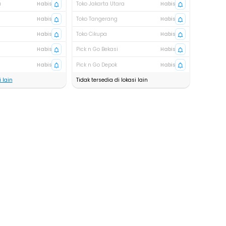
a
Habis
Toko Jakarta Utara
Habis
Habis
Toko Tangerang
Habis
Habis
Toko Cikupa
Habis
Habis
Pick n Go Bekasi
Habis
Habis
Pick n Go Depok
Habis
 lain
Tidak tersedia di lokasi lain