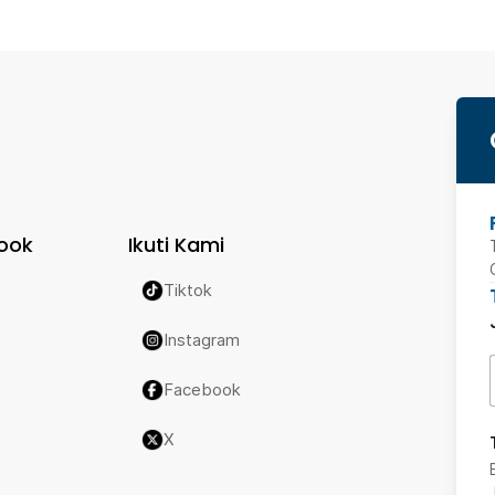
ook
Ikuti Kami
Tiktok
Instagram
Facebook
X