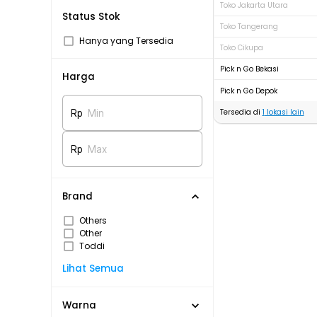
Toko Jakarta Utara
Status Stok
Toko Tangerang
Hanya yang Tersedia
Toko Cikupa
Pick n Go Bekasi
Harga
Pick n Go Depok
Tersedia di
1
lokasi lain
Rp
Min
Rp
Max
Brand
Others
Other
Toddi
Lihat Semua
Warna