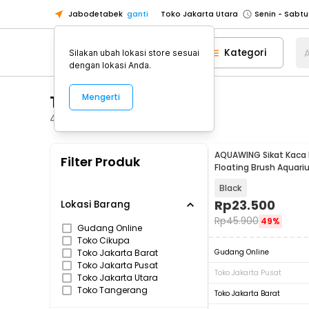
Jabodetabek
ganti
Toko Jakarta Utara
Toko Tangerang
Kategori
A
Silakan ubah lokasi store sesuai
Toko Cikupa
dengan lokasi Anda.
Pick n Go Jakarta Barat
Senin - J
Tempat Alat Tulis
Mengerti
Pick n Go Bekasi
Senin - Jumat (08
Pick n Go Depok
Senin - Jumat (08
4
Produk
Toko Jakarta Pusat
Senin - Sabtu
AQUAWING Sikat Kaca
Filter Produk
Toko Jakarta Barat
Senin - Sabtu
Floating Brush Aquariu
Toko Jakarta Utara
Black
Toko Tangerang
Rp
23.500
Lokasi Barang
Rp
45.900
49%
Toko Cikupa
Gudang Online
Toko Cikupa
Pick n Go Jakarta Barat
Senin - J
Toko Jakarta Barat
Gudang Online
Pick n Go Bekasi
Senin - Jumat (08
Toko Jakarta Pusat
Toko Jakarta Pusat
Toko Jakarta Utara
Pick n Go Depok
Senin - Jumat (08
Toko Tangerang
Toko Jakarta Barat