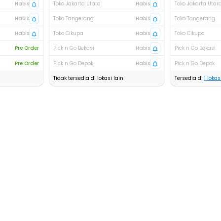
Habis
Toko Jakarta Utara
Habis
Toko Jakarta Utar
Habis
Toko Tangerang
Habis
Toko Tangerang
Habis
Toko Cikupa
Habis
Toko Cikupa
Pre Order
Pick n Go Bekasi
Habis
Pick n Go Bekasi
Pre Order
Pick n Go Depok
Habis
Pick n Go Depok
Tidak tersedia di lokasi lain
Tersedia di
1
lokasi