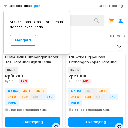
Jabodetabek
ganti
Order Tracking
Alat Kopi
Silakan ubah lokasi store sesuai
dengan lokasi Anda.
Timbangan Koper
10
Produk
Mengerti
Filter
Urutkan
FEIMIAOMILEI Timbangan Koper
Taffware Digipounds
Tas Gantung Digital Scale
Timbangan Koper Gantung
50kg 10g - FM510
Digital 40kg 0.005-0.1kg -
Black
Black
OCS-3
Rp
31.200
Rp
27.100
Rp
57.900
47%
Rp
51.900
48%
Online
JKTP
JKTB
Online
JKTP
JKTB
JKTU
TGR
CKP
PBKS
JKTU
TGR
CKP
PBKS
PDPK
PDPK
Lihat Ketersediaan Stok
Lihat Ketersediaan Stok
+ Keranjang
+ Keranjang