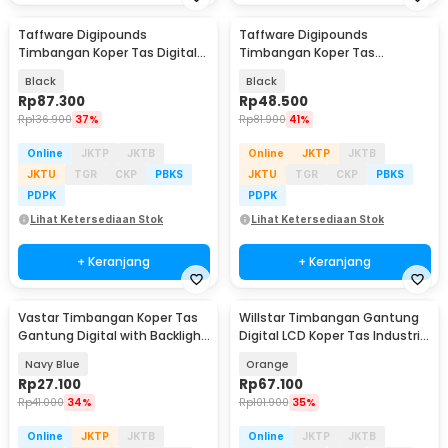
Taffware Digipounds
Taffware Digipounds
Timbangan Koper Tas Digital
Timbangan Koper Tas
Scale 75kg 0.01kg - WH-A27
Gantung Digital 50kg 0.01kg -
Black
Black
WH-A08
Rp
87.300
Rp
48.500
Rp
136.900
37%
Rp
81.900
41%
Online
JKTP
JKTB
Online
JKTP
JKTB
JKTU
TGR
CKP
PBKS
JKTU
TGR
CKP
PBKS
PDPK
PDPK
Lihat Ketersediaan Stok
Lihat Ketersediaan Stok
+ Keranjang
+ Keranjang
Vastar Timbangan Koper Tas
Willstar Timbangan Gantung
Baru
Gantung Digital with Backlight
Digital LCD Koper Tas Industri
LED 40kg 10g - OCS-3
200kg 0.05kg - 8088
Navy Blue
Orange
Rp
27.100
Rp
67.100
Rp
41.000
34%
Rp
101.900
35%
Online
JKTP
JKTB
Online
JKTP
JKTB