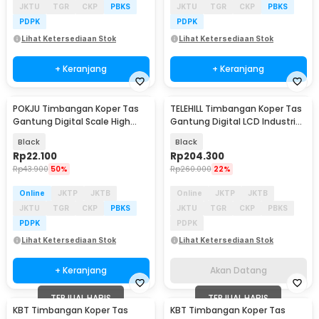
JKTU
TGR
CKP
PBKS
JKTU
TGR
CKP
PBKS
PDPK
PDPK
Lihat Ketersediaan Stok
Lihat Ketersediaan Stok
+ Keranjang
+ Keranjang
POKJU Timbangan Koper Tas
TELEHILL Timbangan Koper Tas
Akan Datang
Gantung Digital Scale High
Gantung Digital LCD Industri
Precision 50kg - WH-A08
300kg 0.05kg - WH-A10
Black
Black
Rp
22.100
Rp
204.300
Rp
43.900
50%
Rp
260.000
22%
Online
JKTP
JKTB
Online
JKTP
JKTB
JKTU
TGR
CKP
PBKS
JKTU
TGR
CKP
PBKS
PDPK
PDPK
Lihat Ketersediaan Stok
Lihat Ketersediaan Stok
+ Keranjang
Akan Datang
TERJUAL HABIS
TERJUAL HABIS
KBT Timbangan Koper Tas
KBT Timbangan Koper Tas