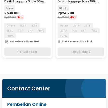
Digital Luggage Scale 50kg
Digital Luggage Scale 50kg
0.005-0.10kg - QCS-16
0.01kg - QCS-13
Silver
Black
Rp
38.000
Rp
24.700
Rp
57.000
34%
Rp
47.900
49%
Online
JKTP
JKTB
Online
JKTP
JKTB
JKTU
TGR
CKP
PBKS
JKTU
TGR
CKP
PBKS
PDPK
PDPK
Lihat Ketersediaan Stok
Lihat Ketersediaan Stok
Terjual Habis
Terjual Habis
Contact Center
Pembelian Online