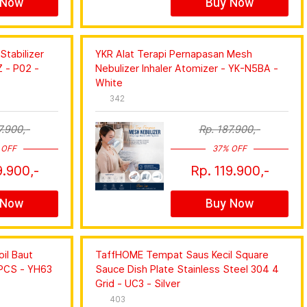
 Now
Buy Now
tabilizer
YKR Alat Terapi Pernapasan Mesh
 - P02 -
Nebulizer Inhaler Atomizer - YK-N5BA -
White
342
7.900,-
Rp. 187.900,-
 OFF
37% OFF
9.900,-
Rp. 119.900,-
 Now
Buy Now
il Baut
TaffHOME Tempat Saus Kecil Square
 PCS - YH63
Sauce Dish Plate Stainless Steel 304 4
Grid - UC3 - Silver
403