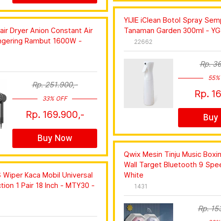
YIJIE iClean Botol Spray Se
ir Dryer Anion Constant Air
Tanaman Garden 300ml - YG
ngering Rambut 1600W -
22662
Rp. 36
55%
Rp. 251.900,-
Rp. 16
33% OFF
Rp. 169.900,-
Buy
Buy Now
Qwix Mesin Tinju Music Boxi
Wall Target Bluetooth 9 Spe
iper Kaca Mobil Universal
White
tion 1 Pair 18 Inch - MTY30 -
1431
Rp. 15