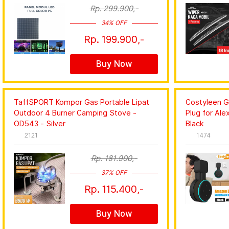
Rp. 299.900,-
34% OFF
Rp. 199.900,-
Buy Now
TaffSPORT Kompor Gas Portable Lipat
Costyleen G
Outdoor 4 Burner Camping Stove -
Plug for Ale
OD543 - Silver
Black
2121
1474
Rp. 181.900,-
37% OFF
Rp. 115.400,-
Buy Now