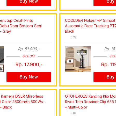
Buy Now
Buy
enutup Celah Pintu
COOLDIER Holder HP Gimbal S
Debu Door Bottom Seal
Automatic Face Tracking PTZ
- Gray
Black
879
Rp. 51.900,-
Rp. 18
66% OFF
37%
Rp. 17.900,-
Rp. 11
Buy Now
Buy
 Kamera DSLR Mirrorless
OTOHEROES Kancing Klip Mob
n1 Color 2600mAh 600Ws -
Rivet Trim Retainer Clip 635
- Black
- Multi-Color
610