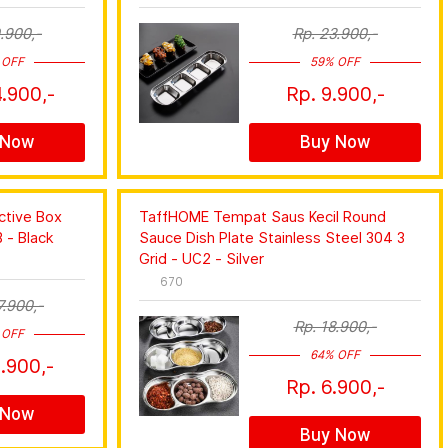
.900,-
Rp. 23.900,-
 OFF
59% OFF
.900,-
Rp. 9.900,-
 Now
Buy Now
ctive Box
TaffHOME Tempat Saus Kecil Round
 - Black
Sauce Dish Plate Stainless Steel 304 3
Grid - UC2 - Silver
670
7.900,-
Rp. 18.900,-
 OFF
64% OFF
.900,-
Rp. 6.900,-
 Now
Buy Now