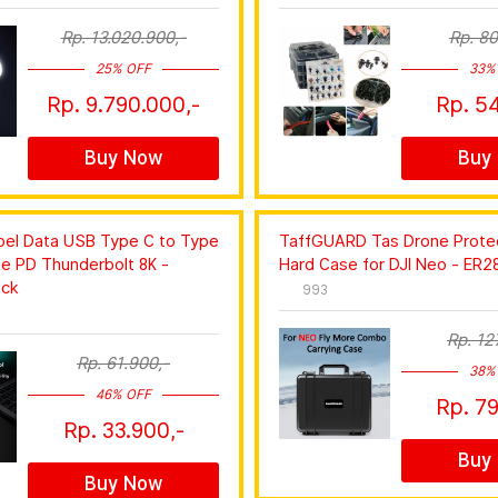
Rp. 13.020.900,-
Rp. 80
25% OFF
33%
Rp. 9.790.000,-
Rp. 54
Buy Now
Buy
el Data USB Type C to Type
TaffGUARD Tas Drone Prote
le PD Thunderbolt 8K -
Hard Case for DJI Neo - ER28
ack
993
Rp. 12
Rp. 61.900,-
38%
46% OFF
Rp. 79
Rp. 33.900,-
Buy
Buy Now