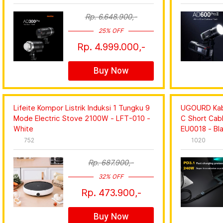
Rp. 6.648.900,-
25% OFF
Rp. 4.999.000,-
Buy Now
Lifeite Kompor Listrik Induksi 1 Tungku 9
UGOURD Kab
Mode Electric Stove 2100W - LFT-010 -
C Short Cab
White
EU0018 - Bl
752
1020
Rp. 687.900,-
32% OFF
Rp. 473.900,-
Buy Now