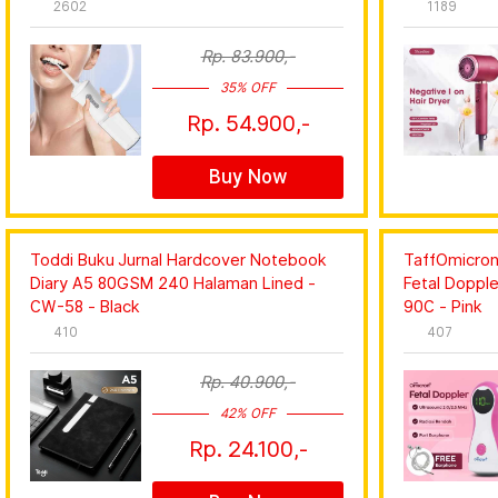
2602
1189
Rp. 83.900,-
35% OFF
Rp. 54.900,-
Buy Now
Toddi Buku Jurnal Hardcover Notebook
TaffOmicron
Diary A5 80GSM 240 Halaman Lined -
Fetal Doppl
CW-58 - Black
90C - Pink
410
407
Rp. 40.900,-
42% OFF
Rp. 24.100,-