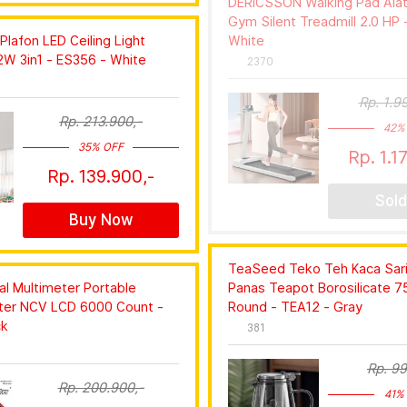
DERICSSON Walking Pad Alat
Gym Silent Treadmill 2.0 HP 
 Plafon LED Ceiling Light
White
W 3in1 - ES356 - White
2370
Rp. 1.9
Rp. 213.900,-
42%
35% OFF
Rp. 1.1
Rp. 139.900,-
Sold
Buy Now
TeaSeed Teko Teh Kaca Sar
al Multimeter Portable
Panas Teapot Borosilicate 
ter NCV LCD 6000 Count -
Round - TEA12 - Gray
ck
381
Rp. 99
Rp. 200.900,-
41%