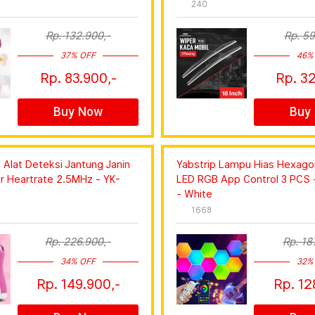
240
Rp. 132.900,-
Rp. 59
37% OFF
46%
Rp. 83.900,-
Rp. 32
Buy Now
Buy
 Alat Deteksi Jantung Janin
Yabstrip Lampu Hias Hexagon
er Heartrate 2.5MHz - YK-
LED RGB App Control 3 PCS
- White
1668
Rp. 226.900,-
Rp. 18
34% OFF
32%
Rp. 149.900,-
Rp. 12