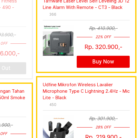
 Fitness
Taffware Laser Level Self Leveling 3D 12
- 490 -
Line Alarm With Remote - CT3 - Black
366
Rp. 410.900,-
93.900,-
22% OFF
 OFF
Rp. 320.900,-
76.000,-
Buy Now
 Out
Udfine Mikrofon Wireless Lavalier
ingan Tahan
Microphone Type C Lightning 2.4Hz - Mic
750ml Smoke
Lite - Black
450
Rp. 301.900,-
.900,-
28% OFF
 OFF
Rp. 219.900,-