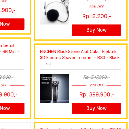
 OFF
82% OFF
.900,-
Rp. 2.200,-
 Now
Buy Now
embersih
 BB Mini -
ENCHEN BlackStone Alat Cukur Elektrik
3D Electric Shaver Trimmer - BS3 - Black
925
2.900,-
Rp. 547.900,-
 OFF
28% OFF
9.900,-
Rp. 399.900,-
 Now
Buy Now