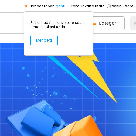
Jabodetabek
ganti
Toko Jakarta Utara
Toko Tangerang
Kategori
A
Silakan ubah lokasi store sesuai
Toko Cikupa
dengan lokasi Anda.
Pick n Go Jakarta Barat
Senin - J
Home
Cuci Gudang
Mengerti
Pick n Go Bekasi
Senin - Jumat (08
Pick n Go Depok
Senin - Jumat (08
Toko Jakarta Pusat
Senin - Sabtu
Toko Jakarta Barat
Senin - Sabtu
Toko Jakarta Utara
Toko Tangerang
Toko Cikupa
Pick n Go Jakarta Barat
Senin - J
Pick n Go Bekasi
Senin - Jumat (08
Pick n Go Depok
Senin - Jumat (08