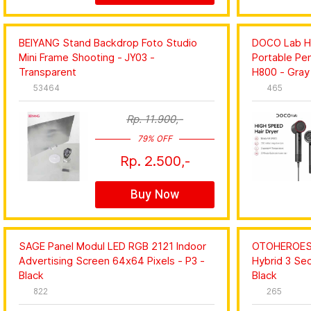
BEIYANG Stand Backdrop Foto Studio
DOCO Lab Ha
Mini Frame Shooting - JY03 -
Portable Pe
Transparent
H800 - Gray
53464
465
Rp. 11.900,-
79% OFF
Rp. 2.500,-
Buy Now
SAGE Panel Modul LED RGB 2121 Indoor
OTOHEROES W
Advertising Screen 64x64 Pixels - P3 -
Hybrid 3 Sec
Black
Black
822
265