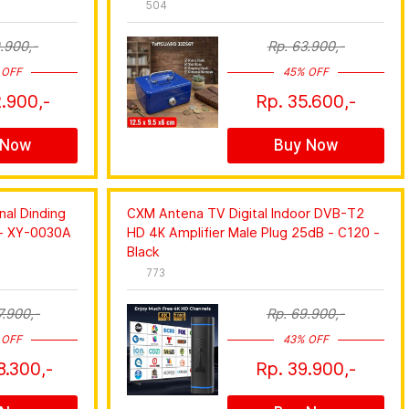
504
.900,-
Rp. 63.900,-
 OFF
45% OFF
.900,-
Rp. 35.600,-
 Now
Buy Now
al Dinding
CXM Antena TV Digital Indoor DVB-T2
 - XY-0030A
HD 4K Amplifier Male Plug 25dB - C120 -
Black
773
7.900,-
Rp. 69.900,-
 OFF
43% OFF
8.300,-
Rp. 39.900,-