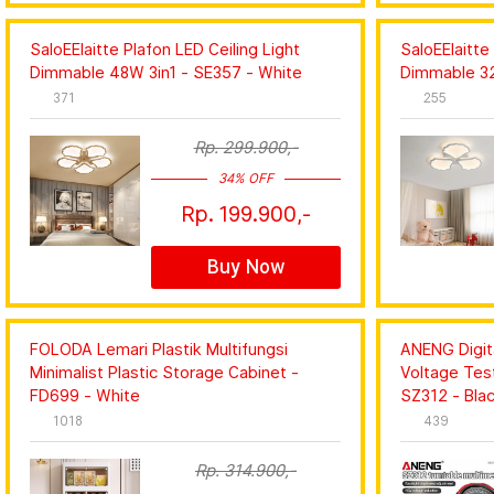
SaloEElaitte Plafon LED Ceiling Light
SaloEElaitte
Dimmable 48W 3in1 - SE357 - White
Dimmable 32
371
255
Rp. 299.900,-
34% OFF
Rp. 199.900,-
Buy Now
FOLODA Lemari Plastik Multifungsi
ANENG Digit
Minimalist Plastic Storage Cabinet -
Voltage Tes
FD699 - White
SZ312 - Bla
1018
439
Rp. 314.900,-