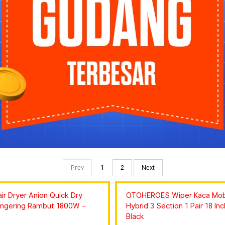
Prev
1
2
Next
r Dryer Anion Quick Dry
OTOHEROES Wiper Kaca Mobi
ngering Rambut 1800W -
Hybrid 3 Section 1 Pair 18 In
Black