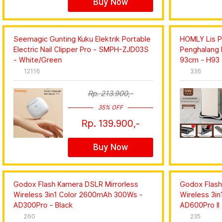
Buy Now
Seemagic Gunting Kuku Elektrik Portable
HOMLY Lis P
Electric Nail Clipper Pro - SMPH-ZJD03S
Penghalang 
- White/Green
93cm - H93 
12116
336
Rp. 213.900,-
35% OFF
Rp. 139.900,-
Buy Now
Godox Flash Kamera DSLR Mirrorless
Godox Flash
Wireless 3in1 Color 2600mAh 300Ws -
Wireless 3i
AD300Pro - Black
AD600Pro II 
260
235