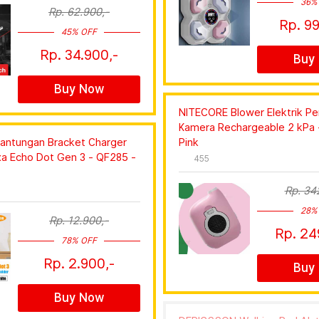
36%
Rp. 62.900,-
Rp. 99
45% OFF
Rp. 34.900,-
Buy
Buy Now
NITECORE Blower Elektrik P
Kamera Rechargeable 2 kPa -
antungan Bracket Charger
Pink
xa Echo Dot Gen 3 - QF285 -
455
Rp. 34
28%
Rp. 12.900,-
Rp. 24
78% OFF
Rp. 2.900,-
Buy
Buy Now