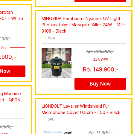
mprotan
-01 - White
MINGYIDA Pembasmi Nyamuk UV Light
Photocatalyst Mosquito Killer 24W - MT-
3108 - Black
644
.900,-
 OFF
Rp. 226.900,-
.900,-
34% OFF
Rp. 149.900,-
 Now
Buy Now
ng Machine
ed - QB05 -
LIONBOLT Lavalier Windshield Fur
Microphone Cover 0.5cm - L50 - Black
580
3.900,-
Rp. 11.900,-