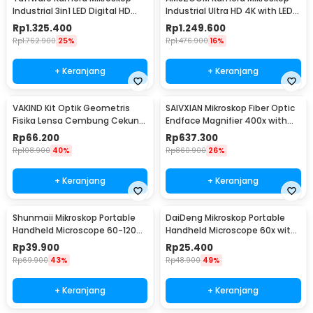
Industrial 3in1 LED Digital HD
Industrial Ultra HD 4K with LED
Lens 13MP - YZ130
Light - AZ4
Rp
1.325.400
Rp
1.249.600
Rp
1.762.900
25%
Rp
1.476.900
16%
+ Keranjang
+ Keranjang
VAKIND Kit Optik Geometris
SAIVXIAN Mikroskop Fiber Optic
Fisika Lensa Cembung Cekung
Endface Magnifier 400x with
Kotak Laser - GX-5002
Adapter - OL-400
Rp
66.200
Rp
637.300
Rp
108.900
40%
Rp
860.900
26%
+ Keranjang
+ Keranjang
Shunmaii Mikroskop Portable
DaiDeng Mikroskop Portable
Handheld Microscope 60-120X
Handheld Microscope 60x with
with LED - SH-60
LED - 9595
Rp
39.900
Rp
25.400
Rp
69.900
43%
Rp
48.900
49%
+ Keranjang
+ Keranjang