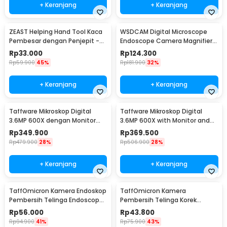
+ Keranjang
+ Keranjang
ZEAST Helping Hand Tool Kaca
WSDCAM Digital Microscope
Pembesar dengan Penjepit -
Endoscope Camera Magnifier
TE-805
500 Kali with LED - WS500
Rp
33.000
Rp
124.300
Rp
59.900
45%
Rp
181.900
32%
+ Keranjang
+ Keranjang
Taffware Mikroskop Digital
Taffware Mikroskop Digital
3.6MP 600X dengan Monitor
3.6MP 600X with Monitor and
dan Metal Stand - G600
Fleksibel Stand - G600
Rp
349.900
Rp
369.500
Rp
479.900
28%
Rp
506.900
28%
+ Keranjang
+ Keranjang
TaffOmicron Kamera Endoskop
TaffOmicron Kamera
Pembersih Telinga Endoscope
Pembersih Telinga Korek
USB 3 in 1 - i96
Kuping Endoscope HD USB - EU-
Rp
56.000
Rp
43.800
0
Rp
94.900
41%
Rp
75.900
43%