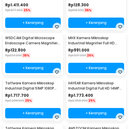
130X - WR63HW
1200 Lumens - HP-P6
Rp
1.411.400
Rp
128.300
Rp
1.877.900
25%
Rp
198.900
36%
+ Keranjang
+ Keranjang
WSDCAM Digital Microscope
MHX Kamera Mikroskop
Endoscope Camera Magnifier
Industrial Magnifier Full HD
1600X - WS1600
48MP 2K - V8
Rp
132.800
Rp
991.000
Rp
203.900
35%
Rp
1.337.900
26%
+ Keranjang
+ Keranjang
Taffware Kamera Mikroskop
HAYEAR Kamera Mikroskop
Industrial Digital 51MP 1080P
Industrial Digital Full HD 14MP
150X LED USB - MIC-213
1080P - HY60
Rp
1.717.700
Rp
1.773.400
Rp
2.284.900
25%
Rp
2.358.900
25%
+ Keranjang
+ Keranjang
Taffware Kamera Mikroskop
AMSZOOM Kamera Mikroskop