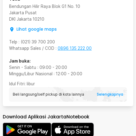
Bendungan Hilir Raya Blok G1 No. 10
Jakarta Pusat
DKI Jakarta
10210
Lihat google maps
Telp
:
(021) 39 700 200
Whatsapp Sales / COD
:
0896 135 222 00
Jam buka:
Senin - Sabtu
:
09:00
-
20:00
Minggu/Libur Nasional
:
12:00
-
20:00
Idul Fitri
: libur
Selengkapnya
Beli langsung/self pickup di kota lainnya
Download Aplikasi JakartaNotebook