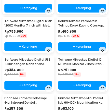
+ Keranjang
+ Keranjang
Taffware Mikroskop Digital 12MP
Bebird Kamera Pembersih
1200X Monitor 7 Inch with Metal
Telinga Korek Kuping Otoskop
Stand - G1200
Endoscope WiFi - R1
Rp
755.900
Rp
160.900
Rp
1.020.900
26%
Rp
240.900
34%
+ Keranjang
+ Keranjang
Taffware Mikroskop Digital USB
Taffware Mikroskop Digital 12
1080P dengan Monitor and
MP 1200X Monitor 7 Inch Stand
Stand - G1000
and LED - G1200
Rp
384.400
Rp
791.000
Rp
526.900
28%
Rp
1.067.900
26%
+ Keranjang
+ Keranjang
Dodosee Kamera Endoskopi
Linmora Mikroskop Mini Pocket
Gigi Intraoral Dental
Lab 60-120X Magnification -
Endoscope WiFi 6 LED - YC-W7
LZ8602
Rp
257.500
Rp
53.100