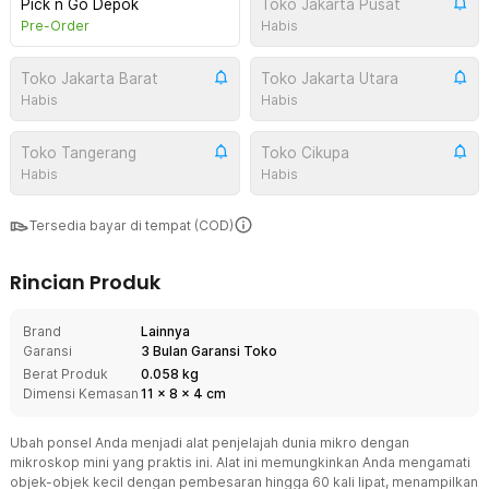
Pick n Go Depok
Toko Jakarta Pusat
Pre-Order
Habis
Toko Jakarta Barat
Toko Jakarta Utara
Habis
Habis
Toko Tangerang
Toko Cikupa
Habis
Habis
Tersedia bayar di tempat (COD)
Rincian Produk
Brand
Lainnya
Garansi
3 Bulan Garansi Toko
Berat Produk
0.058 kg
Dimensi Kemasan
11
x
8
x
4
cm
Ubah ponsel Anda menjadi alat penjelajah dunia mikro dengan
mikroskop mini yang praktis ini. Alat ini memungkinkan Anda mengamati
objek-objek kecil dengan pembesaran hingga 60 kali lipat, menampilkan