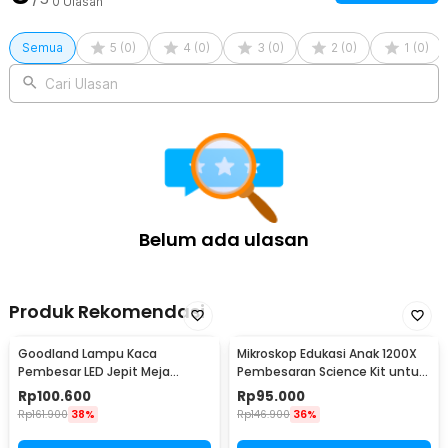
0
Ulasan
Semua
5
(
0
)
4
(
0
)
3
(
0
)
2
(
0
)
1
(
0
)
Cari Ulasan
Belum ada ulasan
Produk Rekomendasi
Goodland Lampu Kaca
Mikroskop Edukasi Anak 1200X
Pembesar LED Jepit Meja
Pembesaran Science Kit untuk
Natural White 2X 5X - MG15122-
Pemula - 1412X
Rp
100.600
Rp
95.000
2B
Rp
161.900
38%
Rp
146.900
36%