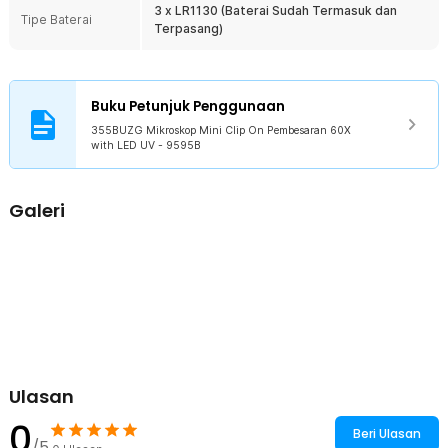
mendapatkan gambar yang paling tajam.
3 x LR1130 (Baterai Sudah Termasuk dan
Tipe Baterai
Terpasang)
Material Kokoh
Dibuat dari material ABS yang kokoh dan lensa optik akrilik
berkualitas, memastikan alat ini awet dan dapat diandalkan untuk
berbagai kebutuhan eksplorasi jangka panjang.
Buku Petunjuk Penggunaan
Kelengkapan Produk
355BUZG Mikroskop Mini Clip On Pembesaran 60X
with LED UV - 9595B
Rincian yang Anda dapatkan untuk pembelian produk ini:
1 x 355BUZG Mikroskop Mini Clip On Pembesaran 60X with LED
UV - 9595B
Galeri
1 x Pouch
1 x Panduan Penggunaan
Ulasan
0
Beri Ulasan
/5