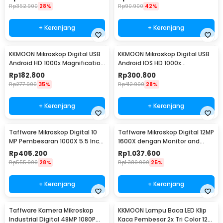
Rp
352.900
28%
Rp
90.900
42%
+ Keranjang
+ Keranjang
KKMOON Mikroskop Digital USB
KKMOON Mikroskop Digital USB
Android HD 1000x Magnification
Android IOS HD 1000x
- AN104
Magnification - F210
Rp
182.800
Rp
300.800
Rp
277.900
35%
Rp
412.900
28%
+ Keranjang
+ Keranjang
Taffware Mikroskop Digital 10
Taffware Mikroskop Digital 12MP
MP Pembesaran 1000X 5.5 Inch
1600X dengan Monitor and
LED Display - G5
Metal Stand - G1600
Rp
405.200
Rp
1.037.600
Rp
555.900
28%
Rp
1.380.900
25%
+ Keranjang
+ Keranjang
Taffware Kamera Mikroskop
KKMOON Lampu Baca LED Klip
Industrial Digital 48MP 1080P
Kaca Pembesar 2x Tri Color 12W