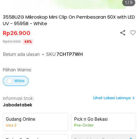
1 / 9
355BUZG Mikroskop Mini Clip On Pembesaran 60X with LED
UV - 9595B
-
White
Rp
26.900
Rp
50.900
48
%
Belum ada ulasan
•
SKU
7CHTP7WH
Pilihan Warna:
White
Lihat
Lokasi Lainnya
Informasi Stok:
Jabodetabek
Gudang Online
Pick n Go Bekasi
sisa
2
Pre-Order