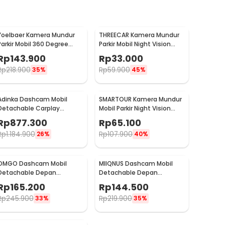
Yoelbaer Kamera Mundur
THREECAR Kamera Mundur
Parkir Mobil 360 Degree
Parkir Mobil Night Vision
582p Waterproof - GB-412
488p 12 LED IP68 - S12
Rp
143.900
Rp
33.000
Rp
218.900
Rp
59.900
35%
45%
Adinka Dashcam Mobil
SMARTOUR Kamera Mundur
Detachable Carplay
Mobil Parkir Night Vision
Android Auto Dual Camera
Wide Angle 488p IP67 -
Rp
877.300
Rp
65.100
4K - D1026-DA
PC1030
Rp
1.184.900
Rp
107.900
26%
40%
OMGO Dashcam Mobil
MIIQNUS Dashcam Mobil
Detachable Depan
Detachable Depan
Belakang Triple Camera
Belakang Triple Camera
Rp
165.200
Rp
144.500
3in1 1080p - MG11
1080p - MQ20
Rp
245.900
Rp
219.900
33%
35%