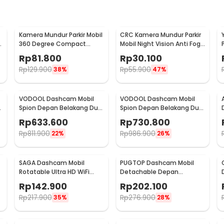
Kamera Mundur Parkir Mobil
CRC Kamera Mundur Parkir
360 Degree Compact
Mobil Night Vision Anti Fog
480TVL IP68 - W360
488p 8 LED IP68 - S861
Rp
81.800
Rp
30.100
Rp
129.900
Rp
55.900
38%
47%
VODOOL Dashcam Mobil
VODOOL Dashcam Mobil
l
Spion Depan Belakang Dual
Spion Depan Belakang Dual
Camera GPS WiFi HDR 2K -
Camera GPS WIFI 1080p -
Rp
633.600
Rp
730.800
V10
V101
Rp
811.900
Rp
986.900
22%
26%
SAGA Dashcam Mobil
PUGTOP Dashcam Mobil
Rotatable Ultra HD WiFi
Detachable Depan
Loop Recording 1080p - 101B
Belakang Dual Camera
Rp
142.900
Rp
202.100
960p - PG32
Rp
217.900
Rp
276.900
35%
28%