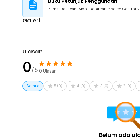
Buku Petunjuk Penggunaan
1 x Adhesive Sticker
1 x Panduan Penggunaan
70mai Dashcam Mobil Rotateable Voice Control N
Galeri
Ulasan
0
/5
0
Ulasan
Semua
5
(
0
)
4
(
0
)
3
(
0
)
2
(
0
)
Belum ada ul