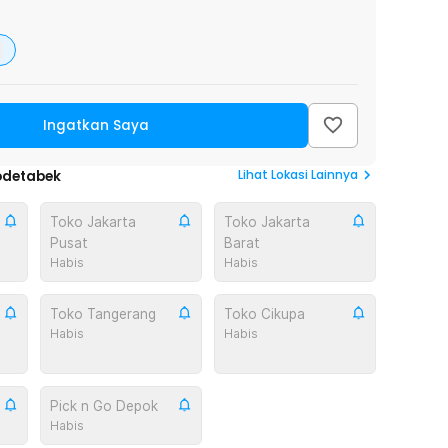
Ingatkan Saya
Lihat
Lokasi Lainnya
odetabek
Toko Jakarta
Toko Jakarta
Pusat
Barat
Habis
Habis
Toko Tangerang
Toko Cikupa
Habis
Habis
Pick n Go Depok
Habis