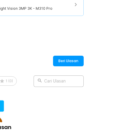
ight Vision 3MP 3K - M310 Pro
Beri Ulasan
1
(
0
)
Cari Ulasan
asan