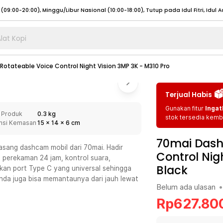
lat Kopi
umat (07:00 - 20:00), Sabtu - Minggu (08:00 - 20:00), Tutup pada Idul Fitri
Sele
otateable Voice Control Night Vision 3MP 3K - M310 Pro
:00 - 20:00), Sabtu - Minggu/ Libur Nasional (08:00 - 17:00)
Selengkapnya
:00 - 20:00), Sabtu - Minggu/ Libur Nasional (08:00 - 17:00)
Selengkapnya
Terjual Habis
 (09:00-20:00), Minggu/Libur Nasional (12:00-20:00), Tutup pada Idul Fitri
Sele
Gunakan fitur
Ingat
 Produk
0.3 kg
 (09:00-20:00), Minggu/Libur Nasional (12:00-20:00), Tutup pada Idul Fitri
Sele
stok tersedia kemba
nsi Kemasan
15
x
14
x
6
cm
70mai Dash
sang dashcam mobil dari 70mai. Hadir
Control Nig
, perekaman 24 jam, kontrol suara,
Black
an port Type C yang universal sehingga
umat (07:00 - 20:00), Sabtu - Minggu (08:00 - 20:00), Tutup pada Idul Fitri
Sele
nda juga bisa memantaunya dari jauh lewat
Belum ada ulasan
•
:00 - 20:00), Sabtu - Minggu/ Libur Nasional (08:00 - 17:00)
Selengkapnya
Rp
627.80
:00 - 20:00), Sabtu - Minggu/ Libur Nasional (08:00 - 17:00)
Selengkapnya