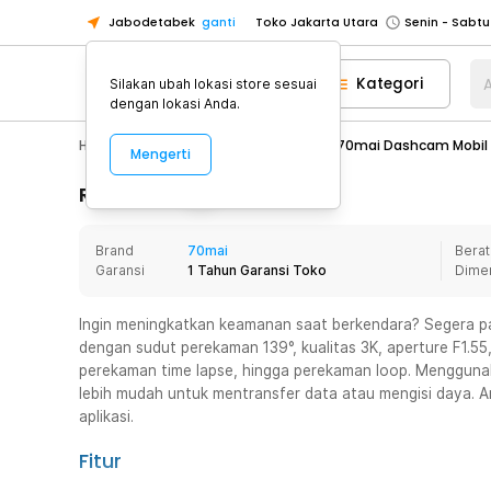
Jabodetabek
ganti
Toko Jakarta Utara
Toko Tangerang
Kategori
A
Silakan ubah lokasi store sesuai
Toko Cikupa
dengan lokasi Anda.
Pick n Go Jakarta Barat
Senin - J
Hobby
Mobil
Kamera Mobil
70mai Dashcam Mobil R
Mengerti
Pick n Go Bekasi
Senin - Jumat (08
Pick n Go Depok
Senin - Jumat (08
Rincian Produk
Toko Jakarta Pusat
Senin - Sabtu
Brand
70mai
Berat
Toko Jakarta Barat
Senin - Sabtu
Garansi
1 Tahun Garansi Toko
Dime
Toko Jakarta Utara
Toko Tangerang
Ingin meningkatkan keamanan saat berkendara? Segera pa
dengan sudut perekaman 139°, kualitas 3K, aperture F1.55
Toko Cikupa
perekaman time lapse, hingga perekaman loop. Menggunak
Pick n Go Jakarta Barat
Senin - J
lebih mudah untuk mentransfer data atau mengisi daya. A
aplikasi.
Pick n Go Bekasi
Senin - Jumat (08
Pick n Go Depok
Senin - Jumat (08
Fitur