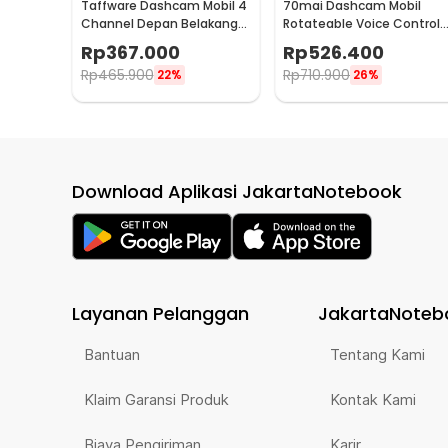
Taffware Dashcam Mobil 4
70mai Dashcam Mobil
Channel Depan Belakang
Rotateable Voice Control
Samping WIFI 1080p - MQ60
Night Vision 3MP 2K - M310
Rp
367.000
Rp
526.400
Pro
Rp
465.900
Rp
710.900
22%
26%
Download Aplikasi JakartaNotebook
Layanan Pelanggan
JakartaNoteb
Bantuan
Tentang Kami
Klaim Garansi Produk
Kontak Kami
Biaya Pengiriman
Karir