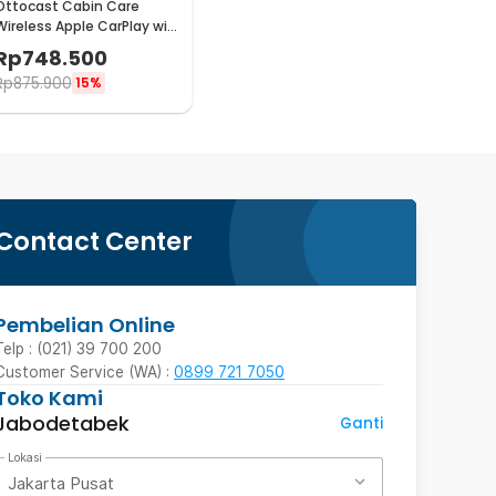
Ottocast Cabin Care
Wireless Apple CarPlay with
Camera USB 1080P -
Rp
748.500
CA520-T
Rp
875.900
15%
Contact Center
Pembelian Online
Telp : (021) 39 700 200
Customer Service (WA) :
0899 721 7050
Toko Kami
Jabodetabek
Ganti
Lokasi
Jakarta Pusat