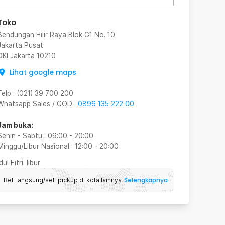
Toko
Bendungan Hilir Raya Blok G1 No. 10
Jakarta Pusat
DKI Jakarta
10210
Lihat google maps
Telp
:
(021) 39 700 200
Whatsapp Sales / COD
:
0896 135 222 00
Jam buka:
Senin - Sabtu
:
09:00
-
20:00
Minggu/Libur Nasional
:
12:00
-
20:00
Idul Fitri
: libur
Selengkapnya
Beli langsung/self pickup di kota lainnya