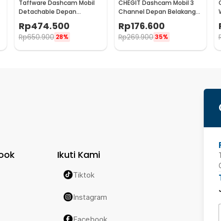
Taffware Dashcam Mobil
CHEGIT Dashcam Mobil 3
Detachable Depan
Channel Depan Belakang
Belakang 24H Parking 1080P
Parking WiFi 24H 1080P -
Rp
474.500
Rp
176.600
4K - V22B
X94
Rp
650.900
Rp
269.900
28%
35%
ook
Ikuti Kami
Tiktok
Instagram
Facebook