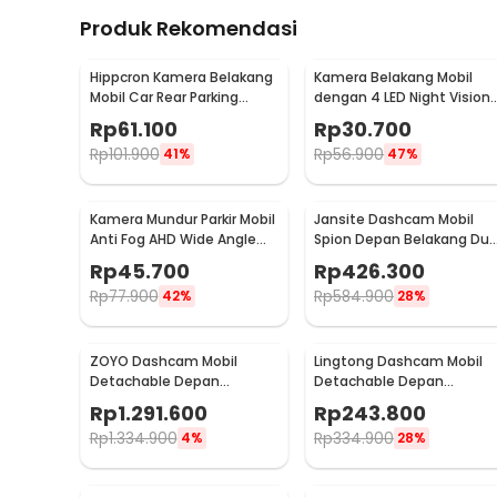
Produk Rekomendasi
Hippcron Kamera Belakang
Kamera Belakang Mobil
Mobil Car Rear Parking
dengan 4 LED Night Vision
Camera Waterproof 12V -
Wide Angle Waterproof -
Rp
61.100
Rp
30.700
CCD
TY001
Rp
101.900
Rp
56.900
41%
47%
Kamera Mundur Parkir Mobil
Jansite Dashcam Mobil
Anti Fog AHD Wide Angle
Spion Depan Belakang Dua
720p IP68 - AHD6058
Camera DVR 1080p - T29S
Rp
45.700
Rp
426.300
Rp
77.900
Rp
584.900
42%
28%
ZOYO Dashcam Mobil
Lingtong Dashcam Mobil
Detachable Depan
Detachable Depan
Belakang Dual Camera
Belakang Dual Camera
Rp
1.291.600
Rp
243.800
1080p - ZY-10
1080p - 2247
Rp
1.334.900
Rp
334.900
4%
28%