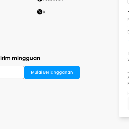
X
kirim mingguan
Mulai Berlangganan