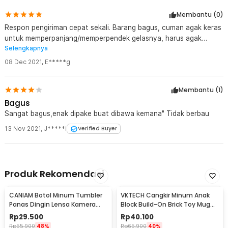
Kelengkapan Produk
Membantu (
0
)
Rincian yang Anda dapatkan untuk pembelian produk ini:
1 x ACEBON Gelas Lipat Silikon Foldable Cup Travel Tahan Panas
Respon pengiriman cepat sekali. Barang bagus, cuman agak keras
350ml - M6
untuk memperpanjang/memperpendek gelasnya, harus agak
Selengkapnya
dipuntir, mudah2an bahan silikon nya tidak mudah sobek/pecah.
08 Dec 2021
,
E*****g
Membantu (
1
)
Bagus
Sangat bagus,enak dipake buat dibawa kemana" Tidak berbau
13 Nov 2021
,
J*****i
Verified Buyer
Produk Rekomendasi
CANIAM Botol Minum Tumbler
VKTECH Cangkir Minum Anak
Panas Dingin Lensa Kamera
Block Build-On Brick Toy Mug
24-105mm 400ml
350ml - 936SN
Rp
29.500
Rp
40.100
Rp
55.900
48%
Rp
65.900
40%