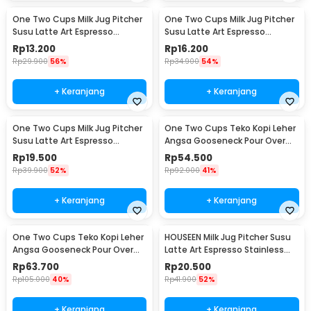
One Two Cups Milk Jug Pitcher
One Two Cups Milk Jug Pitcher
Susu Latte Art Espresso
Susu Latte Art Espresso
Stainless Steel 1.5oz - S06HG
Stainless Steel 3oz - S06HG
Rp
13.200
Rp
16.200
Rp
29.900
56%
Rp
34.900
54%
+ Keranjang
+ Keranjang
One Two Cups Milk Jug Pitcher
One Two Cups Teko Kopi Leher
Susu Latte Art Espresso
Angsa Gooseneck Pour Over
Stainless Steel 5oz - S06HG
Drip Kettle 250ml - AA049
Rp
19.500
Rp
54.500
Rp
39.900
52%
Rp
92.000
41%
+ Keranjang
+ Keranjang
One Two Cups Teko Kopi Leher
HOUSEEN Milk Jug Pitcher Susu
Angsa Gooseneck Pour Over
Latte Art Espresso Stainless
Drip Kettle 350ml - AA049
Steel 55ml - DL060
Rp
63.700
Rp
20.500
Rp
105.000
40%
Rp
41.900
52%
+ Keranjang
+ Keranjang