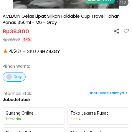
1 / 10
ACEBON Gelas Lipat Silikon Foldable Cup Travel Tahan
Panas 350ml - M6
-
Gray
Rp
38.800
Rp
68.900
44
%
•
SKU
7RHZ9ZGY
4.5
(
2
)
Pilihan Warna:
Gray
Lihat
Lokasi Lainnya
Informasi Stok:
Jabodetabek
Gudang Online
Toko Jakarta Pusat
Tersedia
sisa
4