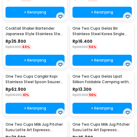
+ Keranjang
+ Keranjang
Cocktail Shaker Bartender
One Two Cups Gelas Bir
Japanese Style Stainless Steel
Stainless Steel Korea Single
200ml
Wall Glass 180ml - J070
Rp
35.800
Rp
16.400
Rp
63.900
44%
Rp
34.900
54%
+ Keranjang
+ Keranjang
One Two Cups Cangkir Kopi
One Two Cups Gelas Lipat
Stainless Steel Spoon Saucer
Silikon Foldable Camping with
Cup 120ml - 201
Strap 200ml - F120
Rp
62.900
Rp
13.300
Rp
104.900
41%
Rp
29.900
56%
+ Keranjang
+ Keranjang
One Two Cups Milk Jug Pitcher
One Two Cups Milk Jug Pitcher
Susu Latte Art Espresso
Susu Latte Art Espresso
Stainless Steel 350ml - J068
Stainless Steel 150ml - J068