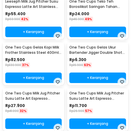
Leeseph Milk Jug Pitcher Susu
One Two Cups Teko Teh
Espresso Latte Art Stainless
Borosilikat Saringan Tahan
Steel 600ml - L-2016
Panas Teapot 500ml - TP-757
Rp
55.400
Rp
24.000
Rp
93.900
42%
Rp
46.900
49%
+ Keranjang
+ Keranjang
One Two Cups Gelas Kopi Milk
One Two Cups Gelas Ukur
Frother Stainless Steel 400ml -
Bartender Jigger Double Shot
WZ0011
15ml and 30ml - LE2
Rp
82.500
Rp
6.300
Rp
130.900
37%
Rp
16.900
63%
+ Keranjang
+ Keranjang
One Two Cups Milk Jug Pitcher
One Two Cups Milk Jug Pitcher
Susu Latte Art Espresso
Susu Latte Art Espresso
Stainless Steel 200ml - J068
Stainless Steel 1oz - S06HG
Rp
27.900
Rp
11.700
Rp
41.000
32%
Rp
26.900
57%
+ Keranjang
+ Keranjang