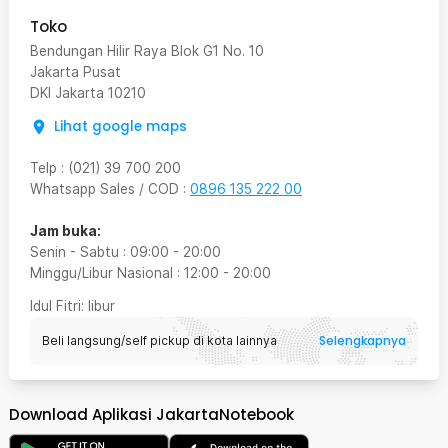
Toko
Bendungan Hilir Raya Blok G1 No. 10
Jakarta Pusat
DKI Jakarta
10210
Lihat google maps
Telp
:
(021) 39 700 200
Whatsapp Sales / COD
:
0896 135 222 00
Jam buka:
Senin - Sabtu
:
09:00
-
20:00
Minggu/Libur Nasional
:
12:00
-
20:00
Idul Fitri
: libur
Selengkapnya
Beli langsung/self pickup di kota lainnya
Download Aplikasi JakartaNotebook