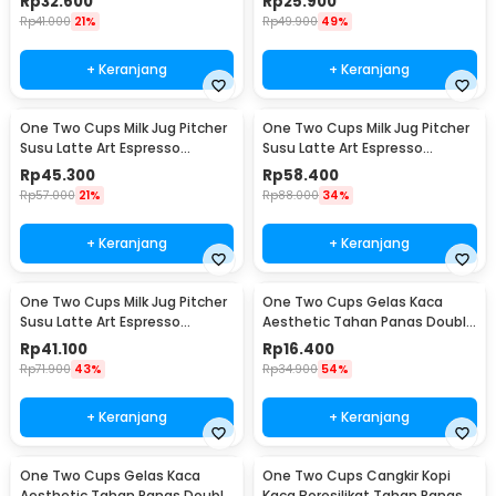
Rp
32.600
Rp
25.900
Rp
41.000
21%
Rp
49.900
49%
+ Keranjang
+ Keranjang
One Two Cups Milk Jug Pitcher
One Two Cups Milk Jug Pitcher
Susu Latte Art Espresso
Susu Latte Art Espresso
Stainless Steel 600ml - J068
Stainless Steel 900ml - J068
Rp
45.300
Rp
58.400
Rp
57.000
21%
Rp
88.000
34%
+ Keranjang
+ Keranjang
One Two Cups Milk Jug Pitcher
One Two Cups Gelas Kaca
Susu Latte Art Espresso
Aesthetic Tahan Panas Double
Stainless Steel 350ml - 10084
Wall Glass 250ml - PLY1704
Rp
41.100
Rp
16.400
Rp
71.900
43%
Rp
34.900
54%
+ Keranjang
+ Keranjang
One Two Cups Gelas Kaca
One Two Cups Cangkir Kopi
Aesthetic Tahan Panas Double
Kaca Borosilikat Tahan Panas