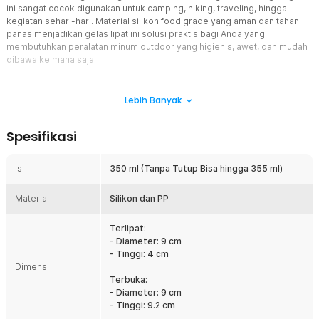
ini sangat cocok digunakan untuk camping, hiking, traveling, hingga
kegiatan sehari-hari. Material silikon food grade yang aman dan tahan
panas menjadikan gelas lipat ini solusi praktis bagi Anda yang
membutuhkan peralatan minum outdoor yang higienis, awet, dan mudah
dibawa ke mana saja.
Fitur
Lebih Banyak
Desain Lipat Super Praktis
Gelas lipat silikon ini memiliki desain foldable cup yang dapat dilipat
Spesifikasi
hingga ukuran kecil sehingga sangat hemat tempat di tas atau
carrier. Sebagai gelas portable outdoor, produk ini mudah dibuka
dan digunakan hanya dalam hitungan detik tanpa alat tambahan.
Isi
350 ml (Tanpa Tutup Bisa hingga 355 ml)
Desain gelas lipat traveling ini sangat ideal bagi pengguna yang
mengutamakan kepraktisan, mobilitas tinggi, dan efisiensi ruang
Material
Silikon dan PP
saat beraktivitas di alam bebas.
Material Silikon dan PP Anti Karat
Terlipat:
Menggunakan silikon food grade berkualitas tinggi yang
- Diameter: 9 cm
dikombinasikan dengan material PP pada bagian mulut gelas,
- Tinggi: 4 cm
produk ini aman untuk kesehatan dan bebas bau. Sebagai gelas
Dimensi
silikon anti karat, materialnya tidak bereaksi terhadap air panas
Terbuka:
maupun dingin serta tidak mudah rusak. Permukaan gelas lipat
- Diameter: 9 cm
silikon camping ini juga mudah dibersihkan dan tidak menyerap
- Tinggi: 9.2 cm
aroma, sehingga cocok untuk berbagai jenis minuman.