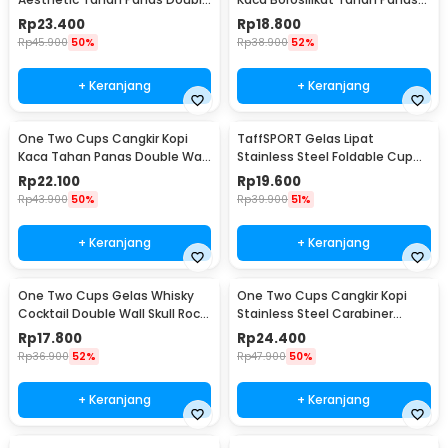
Wall Glass 433ml - PLY1704
Double Wall Cup 160ml
Rp
23.400
Rp
18.800
Rp
45.900
50%
Rp
38.900
52%
+ Keranjang
+ Keranjang
One Two Cups Cangkir Kopi
TaffSPORT Gelas Lipat
Kaca Tahan Panas Double Wall
Stainless Steel Foldable Cup
Cup 180ml - DOME240
Carabiner 240ml - F180
Rp
22.100
Rp
19.600
Rp
43.900
50%
Rp
39.900
51%
+ Keranjang
+ Keranjang
One Two Cups Gelas Whisky
One Two Cups Cangkir Kopi
Cocktail Double Wall Skull Rock
Stainless Steel Carabiner
Glass 150ml - SG-02
Camping Cup 220ml - C125
Rp
17.800
Rp
24.400
Rp
36.900
52%
Rp
47.900
50%
+ Keranjang
+ Keranjang