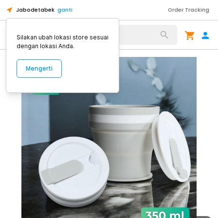
Jabodetabek
ganti
Order Tracking
Alat Kopi
Silakan ubah lokasi store sesuai
dengan lokasi Anda.
Mengerti