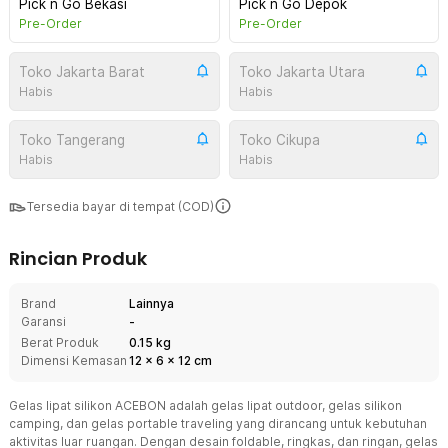
Pick n Go Bekasi
Pick n Go Depok
Pre-Order
Pre-Order
Toko Jakarta Barat
Toko Jakarta Utara
Habis
Habis
Toko Tangerang
Toko Cikupa
Habis
Habis
Tersedia bayar di tempat (COD)
Rincian Produk
Brand
Lainnya
Garansi
-
Berat Produk
0.15 kg
Dimensi Kemasan
12
x
6
x
12
cm
Gelas lipat silikon ACEBON adalah gelas lipat outdoor, gelas silikon
camping, dan gelas portable traveling yang dirancang untuk kebutuhan
aktivitas luar ruangan. Dengan desain foldable, ringkas, dan ringan, gelas