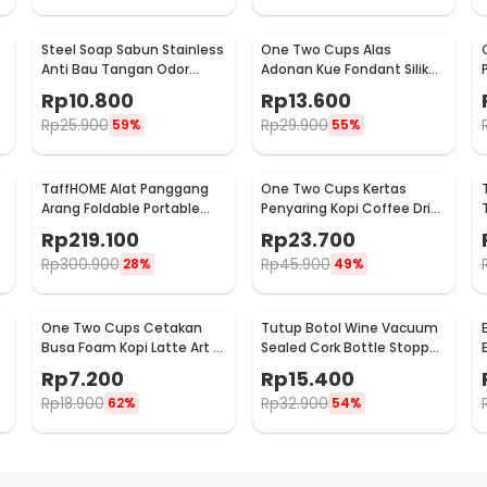
Steel Soap Sabun Stainless
One Two Cups Alas
Anti Bau Tangan Odor
Adonan Kue Fondant Silikon
Remove - HW071
Baking Mat Anti Slip -
Rp
10.800
Rp
13.600
JJ3873
Rp
25.900
Rp
29.900
59%
55%
TaffHOME Alat Panggang
One Two Cups Kertas
Arang Foldable Portable
Penyaring Kopi Coffee Drip
BBQ Outdoor Grill Stove -
Bag Paper Filter 50PCS -
Rp
219.100
Rp
23.700
HWSK77
T111
Rp
300.900
Rp
45.900
28%
49%
One Two Cups Cetakan
Tutup Botol Wine Vacuum
Busa Foam Kopi Latte Art 16
Sealed Cork Bottle Stopper
PCS - JJYE01
Stainless Steel - G94529
Rp
7.200
Rp
15.400
Rp
18.900
Rp
32.900
62%
54%