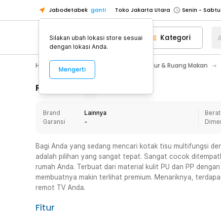
Jabodetabek
ganti
Toko Jakarta Utara
Toko Tangerang
Kategori
A
Silakan ubah lokasi store sesuai
Toko Cikupa
dengan lokasi Anda.
Pick n Go Jakarta Barat
Senin - J
Home Appliance
Perlengkapan Dapur & Ruang Makan
Mengerti
Pick n Go Bekasi
Senin - Jumat (08
Pick n Go Depok
Senin - Jumat (08
Rincian Produk
Toko Jakarta Pusat
Senin - Sabtu
Brand
Lainnya
Berat
Toko Jakarta Barat
Senin - Sabtu
Garansi
-
Dime
Toko Jakarta Utara
Toko Tangerang
Bagi Anda yang sedang mencari kotak tisu multifungsi de
adalah pilihan yang sangat tepat. Sangat cocok ditempa
Toko Cikupa
rumah Anda. Terbuat dari material kulit PU dan PP dengan
Pick n Go Jakarta Barat
Senin - J
membuatnya makin terlihat premium. Menariknya, terdapa
remot TV Anda.
Pick n Go Bekasi
Senin - Jumat (08
Pick n Go Depok
Senin - Jumat (08
Fitur