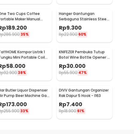
One Two Cups Coffee
Hanger Gantungan
Portable Maker Manual
Serbaguna Stainless Steel
Hand Press Espresso 300ml
10 PCS - M127105
Rp
189.200
Rp
9.300
- T35066
Rp
286.900
Rp
22.900
35%
60%
TaffHOME Kompor Listrik 1
KNIFEZER Pembuka Tutup
Tungku Mini Portable Coil
Botol Wine Bottle Opener -
Hot Plate 500W - C1-1000-
TYK-074B
Rp
58.000
Rp
30.000
03
Rp
92.900
Rp
55.900
38%
47%
Bar Butler Liquor Dispenser
DIVV Gantungan Organizer
Bir Pump Beer Machine Gas
Rak Dapur 5 Hook - I163
Station 900ml - P-36
Rp
173.000
Rp
7.400
Rp
255.900
Rp
18.900
33%
61%