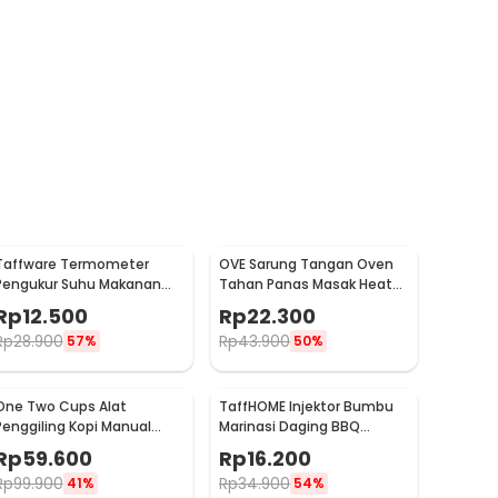
Taffware Termometer
OVE Sarung Tangan Oven
Pengukur Suhu Makanan
Tahan Panas Masak Heat
Digital Daging Kopi Susu -
Resistant Gloves - 540F
Rp
12.500
Rp
22.300
TP101
Rp
28.900
Rp
43.900
57%
50%
One Two Cups Alat
TaffHOME Injektor Bumbu
Penggiling Kopi Manual
Marinasi Daging BBQ
Coffee Grinder Portable -
Seasoning Injector - HC117
Rp
59.600
Rp
16.200
WFCG9800
Rp
99.900
Rp
34.900
41%
54%