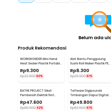
Belum ada ul
Produk Rekomendasi
WORKWONDER Mini Hand
Alat Bantu Penggulung
Heat Sealer Plastik Portable
Sushi Roll Maker Plastik PE
Baterai AA - LX2000A
22x20.5x0.1cm - E1119
Rp
9.300
Rp
8.300
Rp
22.900
Rp
20.900
60%
61%
BATHE PROJECT Sikat
Taffware Digipounds
Pembersih Elektrik 5in1
Timbangan Dapur Digital 
Magic Brush Rechargeable
Satuan 1kg 0.1g - i2000
Rp
47.600
Rp
49.800
- WQ8110
Rp
80.900
Rp
83.900
42%
41%