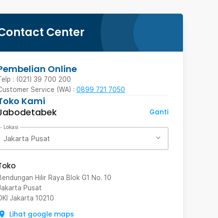
Contact Center
Pembelian Online
Telp : (021) 39 700 200
Customer Service (WA) :
0899 721 7050
Toko Kami
Jabodetabek
Ganti
Lokasi
Jakarta Pusat
Toko
Bendungan Hilir Raya Blok G1 No. 10
Jakarta Pusat
DKI Jakarta
10210
Lihat google maps