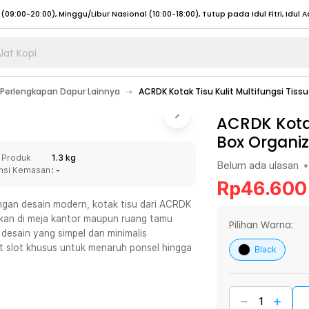
lat Kopi
umat (07:00 - 20:00), Sabtu - Minggu (08:00 - 20:00), Tutup pada Idul Fitri
Sele
Perlengkapan Dapur Lainnya
ACRDK Kotak Tisu Kulit Multifungsi Tiss
:00 - 20:00), Sabtu - Minggu/ Libur Nasional (08:00 - 17:00)
Selengkapnya
:00 - 20:00), Sabtu - Minggu/ Libur Nasional (08:00 - 17:00)
ACRDK Kotak
Selengkapnya
Box Organiz
 (09:00-20:00), Minggu/Libur Nasional (12:00-20:00), Tutup pada Idul Fitri
Sele
 Produk
1.3 kg
 (09:00-20:00), Minggu/Libur Nasional (12:00-20:00), Tutup pada Idul Fitri
Sele
Belum ada ulasan
•
nsi Kemasan
: -
Rp
46.600
ngan desain modern, kotak tisu dari ACRDK
tkan di meja kantor maupun ruang tamu
Pilihan Warna:
 desain yang simpel dan minimalis
umat (07:00 - 20:00), Sabtu - Minggu (08:00 - 20:00), Tutup pada Idul Fitri
Sele
t slot khusus untuk menaruh ponsel hingga
Black
:00 - 20:00), Sabtu - Minggu/ Libur Nasional (08:00 - 17:00)
Selengkapnya
:00 - 20:00), Sabtu - Minggu/ Libur Nasional (08:00 - 17:00)
Selengkapnya