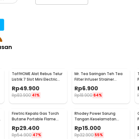
asan
TaffHOME Alat Rebus Telur
Mr. Tea Saringan Teh Tea
Listrik 7 Slot Mini Electric
Filter Infuser Strainer
Egg Cooker 350W - YS-203
Chilling Man Silicon - MR03
Rp
49.900
Rp
6.900
Rp
83.900
Rp
18.900
41%
64%
Firetric Kepala Gas Torch
Rhodey Power Sarung
6
Butane Portable Flame
Tangan Keselamatan
Gun Adjustable - 807
Tahan Goresan Pisau -
Rp
29.400
Rp
15.000
EN388
Rp
54.900
Rp
32.900
47%
55%