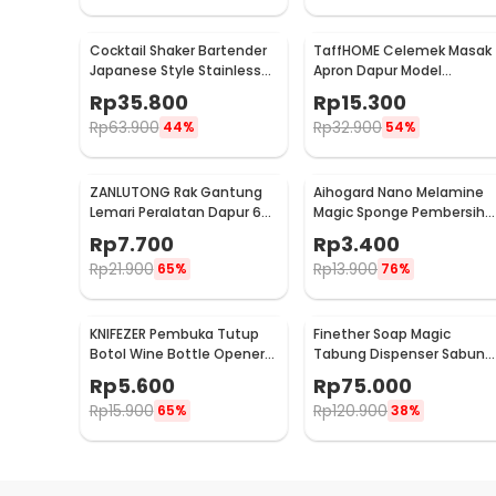
Cocktail Shaker Bartender
TaffHOME Celemek Masak
Japanese Style Stainless
Apron Dapur Model
Steel 200ml
Kantong Pola Spatula -
Rp
35.800
Rp
15.300
JJ41
Rp
63.900
Rp
32.900
44%
54%
ZANLUTONG Rak Gantung
Aihogard Nano Melamine
Lemari Peralatan Dapur 6
Magic Sponge Pembersih
Hook Besi - 2137
Karat Besi - CW62
Rp
7.700
Rp
3.400
Rp
21.900
Rp
13.900
65%
76%
KNIFEZER Pembuka Tutup
Finether Soap Magic
Botol Wine Bottle Opener
Tabung Dispenser Sabun
Stainless Steel - WS01
Otomatis 400ml - AD-03
Rp
5.600
Rp
75.000
Rp
15.900
Rp
120.900
65%
38%