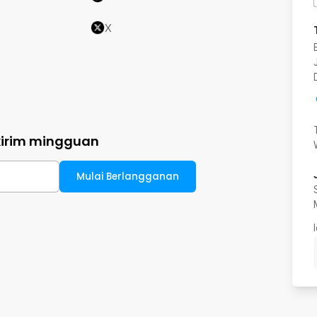
X
kirim mingguan
Mulai Berlangganan