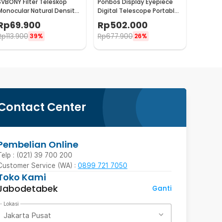
SVBONY Filter Teleskop
Ponbos Display Eyepiece
Monocular Natural Density
Digital Telescope Portable
Eyepiece 1.25 Inch ND4 -
4K 3 Inch - NV009Y
Rp
69.900
Rp
502.000
SV139
Rp
113.900
Rp
677.900
39%
26%
Contact Center
Pembelian Online
Telp : (021) 39 700 200
Customer Service (WA) :
0899 721 7050
Toko Kami
Jabodetabek
Ganti
Lokasi
Jakarta Pusat