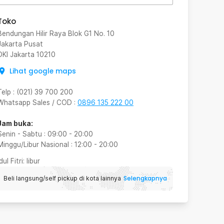
Toko
Bendungan Hilir Raya Blok G1 No. 10
Jakarta Pusat
DKI Jakarta
10210
Lihat google maps
Telp
:
(021) 39 700 200
Whatsapp Sales / COD
:
0896 135 222 00
Jam buka:
Senin - Sabtu
:
09:00
-
20:00
Minggu/Libur Nasional
:
12:00
-
20:00
Idul Fitri
: libur
Selengkapnya
Beli langsung/self pickup di kota lainnya