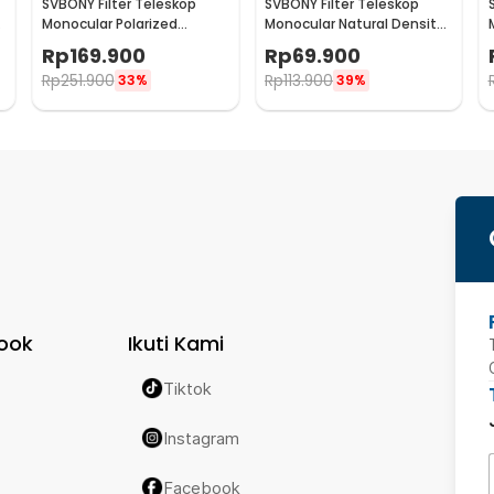
SVBONY Filter Teleskop
SVBONY Filter Teleskop
I
Monocular Polarized
Monocular Natural Density
6
Eyepiece 2 Inch - SV128
Eyepiece 1.25 Inch ND8 -
Rp
169.900
Rp
69.900
SV139
Rp
251.900
Rp
113.900
33%
39%
ook
Ikuti Kami
Tiktok
Instagram
Facebook