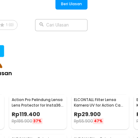
Beri Ulasan
 Insta360 X4 Action Cam - 49BJS
1
(
0
)
Cari Ulasan
asan
Action Pro Pelindung Lensa
ELCONTALL Filter Lensa
Lens Protector for Insta360
Kamera UV for Action Cam
X4 Action Cam Tempered
Insta360 Go 3S - 7450
Rp
119.400
Rp
29.900
Glass - 49BJS
Rp
186.900
Rp
55.900
37%
47%