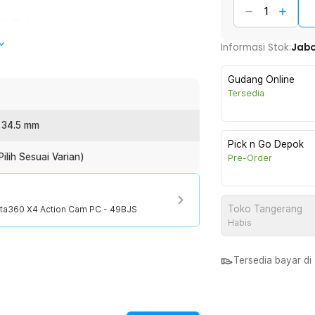
, PC (Polycarbonate) yang ringan dan
indungan ekstra kuat dengan kejernihan
Informasi Stok:
Jab
uhan dan gaya penggunaan Anda!
Gudang Online
dungi lensa kamera Insta360 X4 dari
Tersedia
ggi memastikan lensa Anda tetap aman
: 34.5 mm
Pick n Go Depok
ilih Sesuai Varian)
Pre-Order
esuaian sempurna dengan lensa Insta360
urangi kualitas gambar, memberikan
Toko Tangerang
nsta360 X4 Action Cam PC - 49BJS
Habis
penggantian yang cepat dan mudah,
mera Anda saat berada di lapangan.
Tersedia bayar d
: