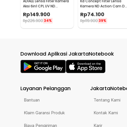
ADIALE Lensa Filter Kamera
Kd Concept Filter Lensa
Aksi 6in1 CPL UV ND
Kamera ND Action Cam DJ
Insta360 GO 3 Mini - AD6
Action 4/5 Pro ND16 - KFD8
Rp
149.900
Rp
74.100
Rp
226.900
Rp
119.900
34%
39%
Download Aplikasi JakartaNotebook
Layanan Pelanggan
JakartaNoteb
Bantuan
Tentang Kami
Klaim Garansi Produk
Kontak Kami
Biaya Pengiriman
Karir