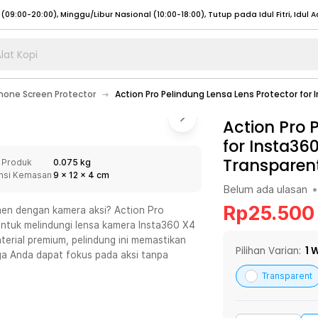
lat Kopi
umat (07:00 - 20:00), Sabtu - Minggu (08:00 - 20:00), Tutup pada Idul Fitri
Sele
one Screen Protector
Action Pro Pelindung Lensa Lens Protector fo
:00 - 20:00), Sabtu - Minggu/ Libur Nasional (08:00 - 17:00)
Selengkapnya
:00 - 20:00), Sabtu - Minggu/ Libur Nasional (08:00 - 17:00)
Action Pro 
Selengkapnya
for Insta36
 (09:00-20:00), Minggu/Libur Nasional (12:00-20:00), Tutup pada Idul Fitri
Sele
Transparen
 Produk
0.075 kg
 (09:00-20:00), Minggu/Libur Nasional (12:00-20:00), Tutup pada Idul Fitri
Sele
nsi Kemasan
9
x
12
x
4
cm
Belum ada ulasan
•
Rp
25.500
en dengan kamera aksi? Action Pro
untuk melindungi lensa kamera Insta360 X4
terial premium, pelindung ini memastikan
umat (07:00 - 20:00), Sabtu - Minggu (08:00 - 20:00), Tutup pada Idul Fitri
Sele
Pilihan Varian:
1
W
ga Anda dapat fokus pada aksi tanpa
:00 - 20:00), Sabtu - Minggu/ Libur Nasional (08:00 - 17:00)
Selengkapnya
Transparent
:00 - 20:00), Sabtu - Minggu/ Libur Nasional (08:00 - 17:00)
Selengkapnya