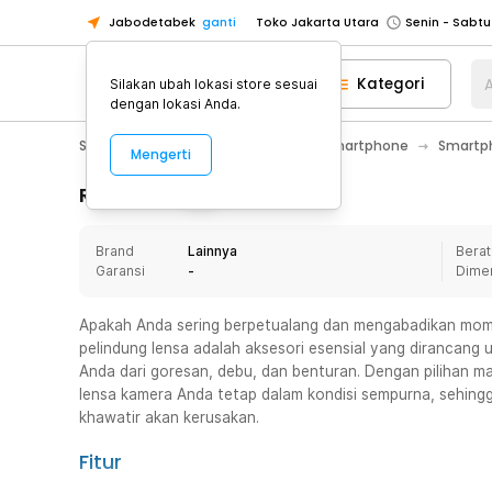
Jabodetabek
ganti
Toko Jakarta Utara
Toko Tangerang
Kategori
A
Silakan ubah lokasi store sesuai
Toko Cikupa
dengan lokasi Anda.
Pick n Go Jakarta Barat
Senin - J
Smartphone & Tablet
Aksesoris Smartphone
Smartph
Mengerti
Pick n Go Bekasi
Senin - Jumat (08
Pick n Go Depok
Senin - Jumat (08
Rincian Produk
Toko Jakarta Pusat
Senin - Sabtu
Brand
Lainnya
Berat
Toko Jakarta Barat
Senin - Sabtu
Garansi
-
Dime
Toko Jakarta Utara
Toko Tangerang
Apakah Anda sering berpetualang dan mengabadikan mom
pelindung lensa adalah aksesori esensial yang dirancang 
Toko Cikupa
Anda dari goresan, debu, dan benturan. Dengan pilihan ma
Pick n Go Jakarta Barat
Senin - J
lensa kamera Anda tetap dalam kondisi sempurna, sehing
khawatir akan kerusakan.
Pick n Go Bekasi
Senin - Jumat (08
Pick n Go Depok
Senin - Jumat (08
Fitur