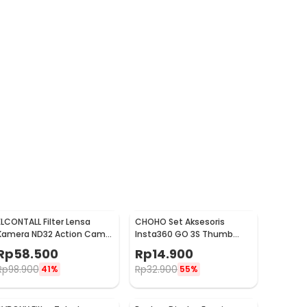
ELCONTALL Filter Lensa
CHOHO Set Aksesoris
Kamera ND32 Action Cam
Insta360 GO 3S Thumb
Insta360 Go 2/3 - 7451
Screw Wrench Mounting Kit
Rp
58.500
Rp
14.900
- CH4
Rp
98.900
Rp
32.900
41%
55%