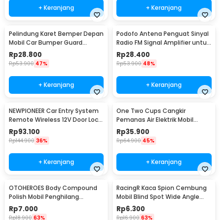
+ Keranjang
+ Keranjang
Pelindung Karet Bemper Depan
Podofo Antena Penguat Sinyal
Mobil Car Bumper Guard
Radio FM Signal Amplifier untuk
57mm 2.5M
Mobil - ANT-208
Rp
28.800
Rp
28.400
Rp
53.900
47%
Rp
53.900
48%
+ Keranjang
+ Keranjang
NEWPIONEER Car Entry System
One Two Cups Cangkir
Remote Wireless 12V Door Lock
Pemanas Air Elektrik Mobil
Mobil - CK18
Travel Mug 450ml - NJ88
Rp
93.100
Rp
35.900
Rp
144.900
36%
Rp
64.900
45%
+ Keranjang
+ Keranjang
OTOHEROES Body Compound
RacingR Kaca Spion Cembung
Polish Mobil Penghilang
Mobil Blind Spot Wide Angle
Goresan 15g with Spons - YYC-
50mm 2 Pcs - J0027
Rp
7.000
Rp
6.300
508
Rp
18.900
63%
Rp
16.900
63%