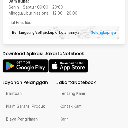
Jam buka:
Senin - Sabtu
:
09:00
-
20:00
Minggu/Libur Nasional
:
12:00
-
20:00
Idul Fitri
: libur
Selengkapnya
Beli langsung/self pickup di kota lainnya
Download Aplikasi JakartaNotebook
Layanan Pelanggan
JakartaNotebook
Bantuan
Tentang Kami
Klaim Garansi Produk
Kontak Kami
Biaya Pengiriman
Karir