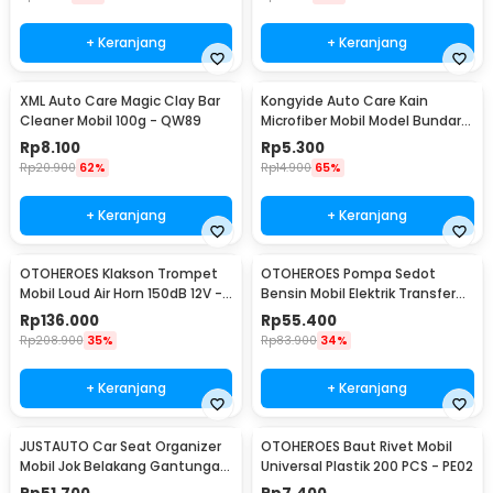
+ Keranjang
+ Keranjang
XML Auto Care Magic Clay Bar
Kongyide Auto Care Kain
Cleaner Mobil 100g - QW89
Microfiber Mobil Model Bundar -
L-20
Rp
8.100
Rp
5.300
Rp
20.900
62%
Rp
14.900
65%
+ Keranjang
+ Keranjang
OTOHEROES Klakson Trompet
OTOHEROES Pompa Sedot
Mobil Loud Air Horn 150dB 12V -
Bensin Mobil Elektrik Transfer
JD4001
Pump 38mm DC 12V - CT-14
Rp
136.000
Rp
55.400
Rp
208.900
35%
Rp
83.900
34%
+ Keranjang
+ Keranjang
JUSTAUTO Car Seat Organizer
OTOHEROES Baut Rivet Mobil
Mobil Jok Belakang Gantungan
Universal Plastik 200 PCS - PE02
Barang Tisu - Z-354