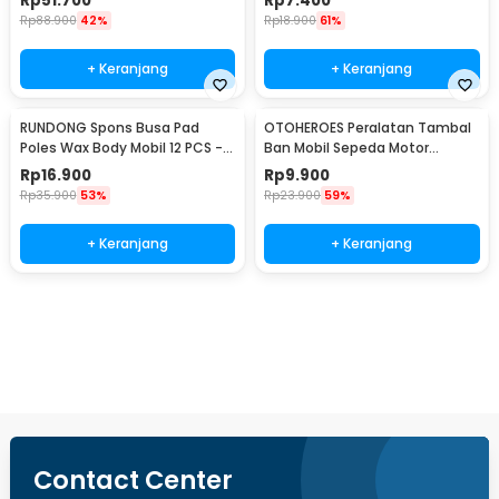
Rp
51.700
Rp
7.400
Rp
88.900
42%
Rp
18.900
61%
+ Keranjang
+ Keranjang
RUNDONG Spons Busa Pad
OTOHEROES Peralatan Tambal
Poles Wax Body Mobil 12 PCS -
Ban Mobil Sepeda Motor
R2010
Tubeless - KBTB02
Rp
16.900
Rp
9.900
Rp
35.900
53%
Rp
23.900
59%
+ Keranjang
+ Keranjang
Beli Sekarang
Contact Center