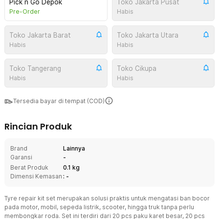
Pick n Go Depok
Toko Jakarta Pusat
Pre-Order
Habis
Toko Jakarta Barat
Toko Jakarta Utara
Habis
Habis
Toko Tangerang
Toko Cikupa
Habis
Habis
Tersedia bayar di tempat (COD)
Rincian Produk
Brand
Lainnya
Garansi
-
Berat Produk
0.1 kg
Dimensi Kemasan
: -
Tyre repair kit set merupakan solusi praktis untuk mengatasi ban bocor
pada motor, mobil, sepeda listrik, scooter, hingga truk tanpa perlu
membongkar roda. Set ini terdiri dari 20 pcs paku karet besar, 20 pcs