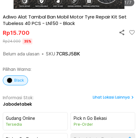
1 / 7
Adiwo Alat Tambal Ban Mobil Motor Tyre Repair Kit Set
Tubeless 40 PCS - LN150
-
Black
Rp
15.700
Rp
24.000
35
%
Belum ada ulasan
•
SKU
7CRSJ5BK
Pilihan Warna:
Black
Lihat
Lokasi Lainnya
Informasi Stok:
Jabodetabek
Gudang Online
Pick n Go Bekasi
Tersedia
Pre-Order