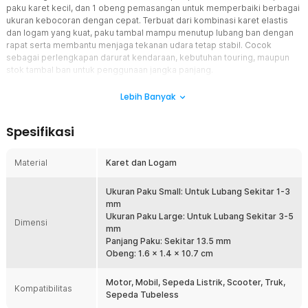
paku karet kecil, dan 1 obeng pemasangan untuk memperbaiki berbagai
ukuran kebocoran dengan cepat. Terbuat dari kombinasi karet elastis
dan logam yang kuat, paku tambal mampu menutup lubang ban dengan
rapat serta membantu menjaga tekanan udara tetap stabil. Cocok
sebagai perlengkapan darurat kendaraan, kebutuhan touring, maupun
stok tambal ban untuk penggunaan jangka panjang.
Fitur
Lebih Banyak
Tambal Ban Darurat
Spesifikasi
Salah satu keunggulan utama tyre repair kit set ini adalah
kemampuannya digunakan tanpa perlu melepas ban atau velg. Paku
karet cukup dipasang langsung pada titik kebocoran sehingga
Material
Karet dan Logam
proses perbaikan dapat dilakukan dalam waktu singkat. Solusi ini
sangat membantu saat kondisi darurat di perjalanan atau ketika jauh
Ukuran Paku Small: Untuk Lubang Sekitar 1-3
dari bengkel.
mm
Paku Karet Tiga Ukuran untuk Berbagai Jenis Kebocoran
Ukuran Paku Large: Untuk Lubang Sekitar 3-5
Dimensi
Tyre repair kit set ini dilengkapi Set ini terdiri dari 20 pcs paku karet
mm
besar, 20 pcs paku karet kecil untuk menyesuaikan berbagai
Panjang Paku: Sekitar 13.5 mm
ukuran lubang pada ban tubeless. Pengguna dapat memilih ukuran
Obeng: 1.6 x 1.4 x 10.7 cm
paku yang paling sesuai sehingga hasil tambalan lebih rapat dan
efektif. Dengan kombinasi tiga ukuran dalam satu box, kebutuhan
Motor, Mobil, Sepeda Listrik, Scooter, Truk,
Kompatibilitas
perbaikan ban menjadi lebih fleksibel dan praktis.
Sepeda Tubeless