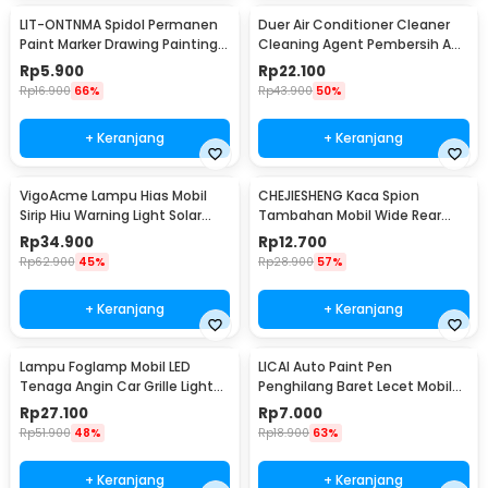
LIT-ONTNMA Spidol Permanen
Duer Air Conditioner Cleaner
Paint Marker Drawing Painting
Cleaning Agent Pembersih AC
Oil Base - MP-01
Rumah 500ml - QUY1640
Rp
5.900
Rp
22.100
Rp
16.900
66%
Rp
43.900
50%
+ Keranjang
+ Keranjang
VigoAcme Lampu Hias Mobil
CHEJIESHENG Kaca Spion
Sirip Hiu Warning Light Solar
Tambahan Mobil Wide Rear
Energy 8 LED - FZWJSD
View Anti Blind Spot - SY-080
Rp
34.900
Rp
12.700
Rp
62.900
45%
Rp
28.900
57%
+ Keranjang
+ Keranjang
Lampu Foglamp Mobil LED
LICAI Auto Paint Pen
Tenaga Angin Car Grille Light
Penghilang Baret Lecet Mobil
Wind Power 2 PCS - XY044
Scratch Removal 12ml
Rp
27.100
Rp
7.000
Rp
51.900
48%
Rp
18.900
63%
+ Keranjang
+ Keranjang