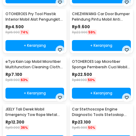
OTOHEROES Pry Tool Plastik
CHEZHIWANG Car Door Bumper
Interior Mobil Alat Pengungkit
Pelindung Pintu Mobil Anti
Set 4 PCS - AA16
Gores 8 PCS - HT-001
Rp
4.500
Rp
9.600
Rp
16.900
74%
Rp
22.900
59%
+ Keranjang
+ Keranjang
eTya Kain Lap Mobil Microfiber
OTOHEROES Lap Microfiber
Multifunction Cleaning Cloth
Sponge Pembersih Cuci Mobil
30x39cm - H-10
Motor - TP266
Rp
7.100
Rp
22.500
Rp
18.900
63%
Rp
44.900
50%
+ Keranjang
+ Keranjang
JEELY Tali Derek Mobil
Car Stethoscope Engine
Emergency Tow Rope Metal
Diagnostic Tools Stetoskop
Buckle U-Type 2.7M - JL30
Mesin Mobil - W80582
Rp
12.300
Rp
23.100
Rp
19.000
36%
Rp
45.900
50%