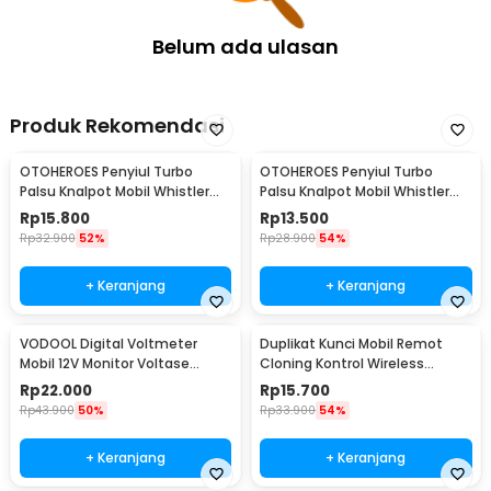
Belum ada ulasan
Produk Rekomendasi
OTOHEROES Penyiul Turbo
OTOHEROES Penyiul Turbo
Palsu Knalpot Mobil Whistler
Palsu Knalpot Mobil Whistler
1000-2400cc L - TUR007
1000-1800cc M 1.6-2.0 - TUR007
Rp
15.800
Rp
13.500
Rp
32.900
52%
Rp
28.900
54%
+ Keranjang
+ Keranjang
VODOOL Digital Voltmeter
Duplikat Kunci Mobil Remot
Mobil 12V Monitor Voltase
Cloning Kontrol Wireless
Baterai LED Display - QY836
433.92MHz 1 PCS - WE32
Rp
22.000
Rp
15.700
Rp
43.900
50%
Rp
33.900
54%
+ Keranjang
+ Keranjang