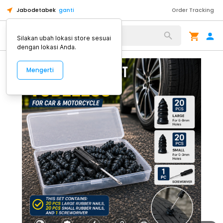
Jabodetabek
ganti
Order Tracking
Alat Kopi
Silakan ubah lokasi store sesuai
dengan lokasi Anda.
Mengerti