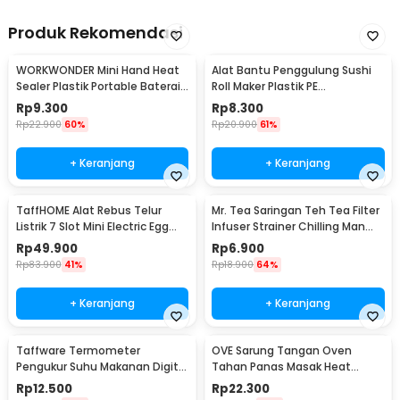
Produk Rekomendasi
WORKWONDER Mini Hand Heat
Alat Bantu Penggulung Sushi
Sealer Plastik Portable Baterai
Roll Maker Plastik PE
AA - LX2000A
22x20.5x0.1cm - E1119
Rp
9.300
Rp
8.300
Rp
22.900
60%
Rp
20.900
61%
+ Keranjang
+ Keranjang
TaffHOME Alat Rebus Telur
Mr. Tea Saringan Teh Tea Filter
Listrik 7 Slot Mini Electric Egg
Infuser Strainer Chilling Man
Cooker 350W - YS-203
Silicon - MR03
Rp
49.900
Rp
6.900
Rp
83.900
41%
Rp
18.900
64%
+ Keranjang
+ Keranjang
Taffware Termometer
OVE Sarung Tangan Oven
Pengukur Suhu Makanan Digital
Tahan Panas Masak Heat
Daging Kopi Susu - TP101
Resistant Gloves - 540F
Rp
12.500
Rp
22.300