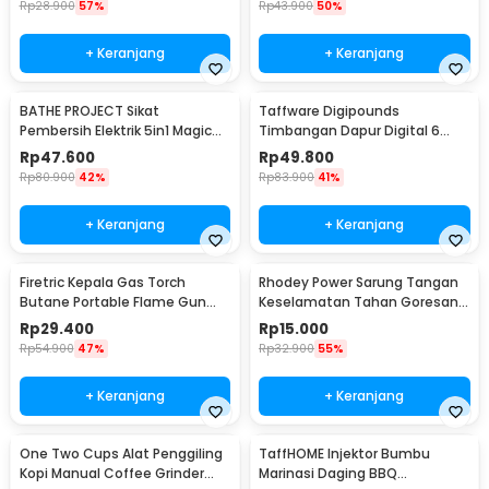
Rp
28.900
57%
Rp
43.900
50%
+ Keranjang
+ Keranjang
BATHE PROJECT Sikat
Taffware Digipounds
Pembersih Elektrik 5in1 Magic
Timbangan Dapur Digital 6
Brush Rechargeable - WQ8110
Satuan 1kg 0.1g - i2000
Rp
47.600
Rp
49.800
Rp
80.900
42%
Rp
83.900
41%
+ Keranjang
+ Keranjang
Firetric Kepala Gas Torch
Rhodey Power Sarung Tangan
Butane Portable Flame Gun
Keselamatan Tahan Goresan
Adjustable - 807
Pisau - EN388
Rp
29.400
Rp
15.000
Rp
54.900
47%
Rp
32.900
55%
+ Keranjang
+ Keranjang
One Two Cups Alat Penggiling
TaffHOME Injektor Bumbu
Kopi Manual Coffee Grinder
Marinasi Daging BBQ