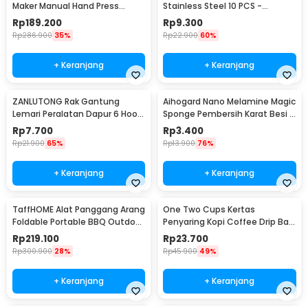
Maker Manual Hand Press
Stainless Steel 10 PCS -
Espresso 300ml - T35066
M127105
Rp
189.200
Rp
9.300
Rp
286.900
35%
Rp
22.900
60%
+ Keranjang
+ Keranjang
ZANLUTONG Rak Gantung
Aihogard Nano Melamine Magic
Lemari Peralatan Dapur 6 Hook
Sponge Pembersih Karat Besi -
Besi - 2137
CW62
Rp
7.700
Rp
3.400
Rp
21.900
65%
Rp
13.900
76%
+ Keranjang
+ Keranjang
TaffHOME Alat Panggang Arang
One Two Cups Kertas
Foldable Portable BBQ Outdoor
Penyaring Kopi Coffee Drip Bag
Grill Stove - HWSK77
Paper Filter 50PCS - T111
Rp
219.100
Rp
23.700
Rp
300.900
28%
Rp
45.900
49%
+ Keranjang
+ Keranjang