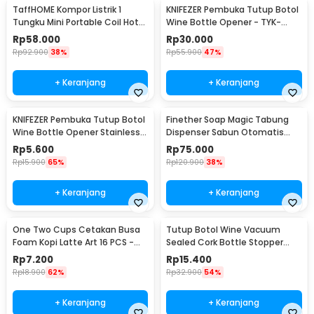
TaffHOME Kompor Listrik 1
KNIFEZER Pembuka Tutup Botol
Tungku Mini Portable Coil Hot
Wine Bottle Opener - TYK-
Plate 500W - C1-1000-03
074B
Rp
58.000
Rp
30.000
Rp
92.900
38%
Rp
55.900
47%
+ Keranjang
+ Keranjang
KNIFEZER Pembuka Tutup Botol
Finether Soap Magic Tabung
Wine Bottle Opener Stainless
Dispenser Sabun Otomatis
Steel - WS01
400ml - AD-03
Rp
5.600
Rp
75.000
Rp
15.900
65%
Rp
120.900
38%
+ Keranjang
+ Keranjang
One Two Cups Cetakan Busa
Tutup Botol Wine Vacuum
Foam Kopi Latte Art 16 PCS -
Sealed Cork Bottle Stopper
JJYE01
Stainless Steel - G94529
Rp
7.200
Rp
15.400
Rp
18.900
62%
Rp
32.900
54%
+ Keranjang
+ Keranjang