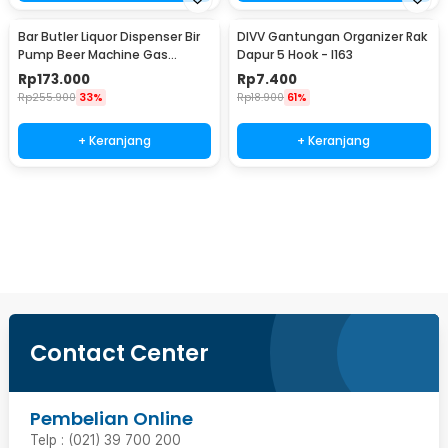
Bar Butler Liquor Dispenser Bir
DIVV Gantungan Organizer Rak
Pump Beer Machine Gas
Dapur 5 Hook - I163
Station 900ml - P-36
Rp
173.000
Rp
7.400
Rp
255.900
33%
Rp
18.900
61%
+ Keranjang
+ Keranjang
Beli Sekarang
Contact Center
Pembelian Online
Telp : (021) 39 700 200