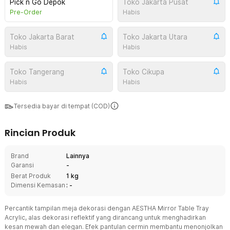
Pick n Go Depok
Toko Jakarta Pusat
Pre-Order
Habis
Toko Jakarta Barat
Toko Jakarta Utara
Habis
Habis
Toko Tangerang
Toko Cikupa
Habis
Habis
Tersedia bayar di tempat (COD)
Rincian Produk
Brand
Lainnya
Garansi
-
Berat Produk
1 kg
Dimensi Kemasan
: -
Percantik tampilan meja dekorasi dengan AESTHA Mirror Table Tray
Acrylic, alas dekorasi reflektif yang dirancang untuk menghadirkan
kesan mewah dan elegan. Efek pantulan cermin membantu menonjolkan