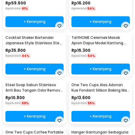
Portable - WFCG9800
Seasoning Injector - HC117
Rp
59.600
Rp
16.200
Rp
99.900
41%
Rp
34.900
54%
+ Keranjang
+ Keranjang
Cocktail Shaker Bartender
TaffHOME Celemek Masak
Japanese Style Stainless Steel
Apron Dapur Model Kantong
200ml
Pola Spatula - JJ41
Rp
35.800
Rp
15.300
Rp
63.900
44%
Rp
32.900
54%
+ Keranjang
+ Keranjang
Steel Soap Sabun Stainless
One Two Cups Alas Adonan
Anti Bau Tangan Odor Remove
Kue Fondant Silikon Baking Mat
- HW071
Anti Slip - JJ3873
Rp
10.800
Rp
13.600
Rp
25.900
59%
Rp
29.900
55%
+ Keranjang
+ Keranjang
One Two Cups Coffee Portable
Hanger Gantungan Serbaguna