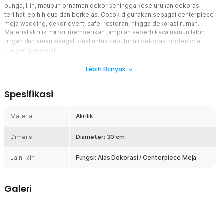
bunga, lilin, maupun ornamen dekor sehingga keseluruhan dekorasi
terlihat lebih hidup dan berkelas. Cocok digunakan sebagai centerpiece
meja wedding, dekor event, cafe, restoran, hingga dekorasi rumah.
Material akrilik mirror memberikan tampilan seperti kaca namun lebih
ringan dan aman, sangat ideal untuk kebutuhan dekorasi profesional
maupun personal.
Fitur
Lebih Banyak
Tampilan Mirror Reflektif Elegan
Spesifikasi
Permukaan reflektif berfungsi memantulkan cahaya dan elemen
dekor sehingga menciptakan kesan meja yang lebih luas dan
terang. Efek cermin ini sangat membantu memperkuat visual
Material
Akrilik
dekorasi tanpa mengalihkan fokus dari bunga atau ornamen utama.
Karena itu, mirror tray sering digunakan pada dekor wedding dan
Dimensi
Diameter: 30 cm
event premium sebagai alas centerpiece.
Fleksibel untuk Berbagai Konsep Dekorasi
Lain-lain
Fungsi: Alas Dekorasi / Centerpiece Meja
Alas dekorasi ini dapat digunakan untuk berbagai kebutuhan, mulai
dari wedding, engagement, birthday event, cafe, restoran, hingga
dekor rumah. Dengan ornamen yang berbeda, tampilannya bisa
Galeri
menyesuaikan konsep rustic, minimalis, modern, hingga luxury.
Fleksibilitas ini membuat satu produk dapat dipakai berulang kali
untuk berbagai tema.