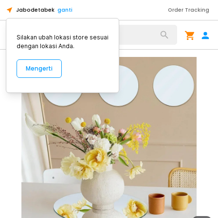
Jabodetabek
ganti
Order Tracking
Alat Kopi
Silakan ubah lokasi store sesuai
dengan lokasi Anda.
Mengerti