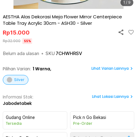
1 / 9
AESTHA Alas Dekorasi Meja Flower Mirror Centerpiece
Table Tray Acrylic 30cm - ASH30
-
Silver
Rp
15.000
Rp
32.900
55
%
Belum ada ulasan
•
SKU
7CHWHRSV
Lihat Varian Lainnya
Pilihan Varian:
1
Warna,
Silver
Lihat
Lokasi Lainnya
Informasi Stok:
Jabodetabek
Gudang Online
Pick n Go Bekasi
Tersedia
Pre-Order