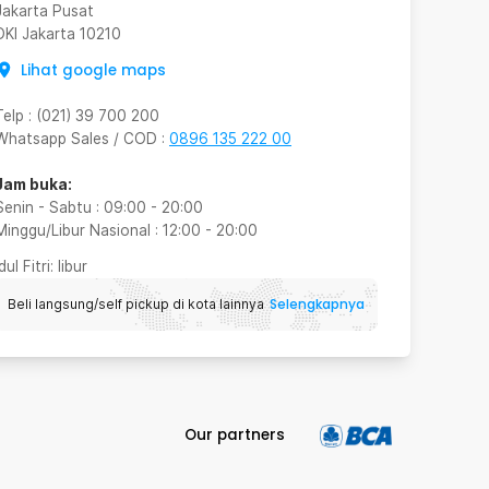
Jakarta Pusat
DKI Jakarta
10210
Lihat google maps
Telp
:
(021) 39 700 200
Whatsapp Sales / COD
:
0896 135 222 00
Jam buka:
Senin - Sabtu
:
09:00
-
20:00
Minggu/Libur Nasional
:
12:00
-
20:00
Idul Fitri
: libur
Selengkapnya
Beli langsung/self pickup di kota lainnya
Our partners