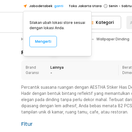
Jabodetabek
ganti
Toko Jakarta Utara
Toko Tangerang
Kategori
A
Silakan ubah lokasi store sesuai
Toko Cikupa
dengan lokasi Anda.
Pick n Go Jakarta Barat
Senin - J
Home Appliance
Dekorasi Rumah
Wallpaper Dinding
Mengerti
Pick n Go Bekasi
Senin - Jumat (08
Pick n Go Depok
Senin - Jumat (08
Rincian Produk
Toko Jakarta Pusat
Senin - Sabtu
Brand
Lainnya
Berat
Toko Jakarta Barat
Senin - Sabtu
Garansi
-
Dime
Toko Jakarta Utara
Toko Tangerang
Percantik suasana ruangan dengan AESTHA Stiker Hias Dek
Hadir dengan bentuk bintang reflektif yang memantulkan c
Toko Cikupa
elegan pada dinding tanpa perlu dekor mahal. Terbuat dari
Pick n Go Jakarta Barat
Senin - J
dipasang dengan lem adhesif, Anda bebas menata 82 PCS 
tampilan unik di kamar, ruang tamu, cafe, atau restoran.
Pick n Go Bekasi
Senin - Jumat (08
Pick n Go Depok
Senin - Jumat (08
Fitur