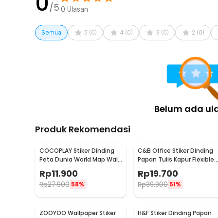
0
/5
0
Ulasan
Kelengkapan Produk
Rincian yang Anda dapatkan untuk pembelian produk ini
Semua
5
(
0
)
4
(
0
)
3
(
0
)
2
(
0
)
82 x AESTHA Stiker Hias Dekorasi Dinding Stars Mirr
Belum ada ul
Produk Rekomendasi
COCOPLAY Stiker Dinding
C&B Office Stiker Dinding
Peta Dunia World Map Wall
Papan Tulis Kapur Flexible
Sticker Dekorasi - AY9133
200x45cm - 513
Rp
11.900
Rp
19.700
Rp
27.900
Rp
39.900
58%
51%
ZOOYOO Wallpaper Stiker
H&F Stiker Dinding Papan