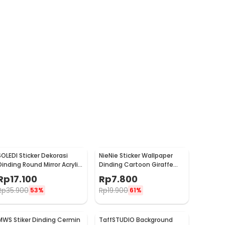
SOLEDI Sticker Dekorasi
NieNie Sticker Wallpaper
Dinding Round Mirror Acrylic
Dinding Cartoon Giraffe
30 PCS - SL03
Ruler 50x70cm - CZ64
Rp
17.100
Rp
7.800
Rp
35.900
Rp
19.900
53%
61%
MWS Stiker Dinding Cermin
TaffSTUDIO Background