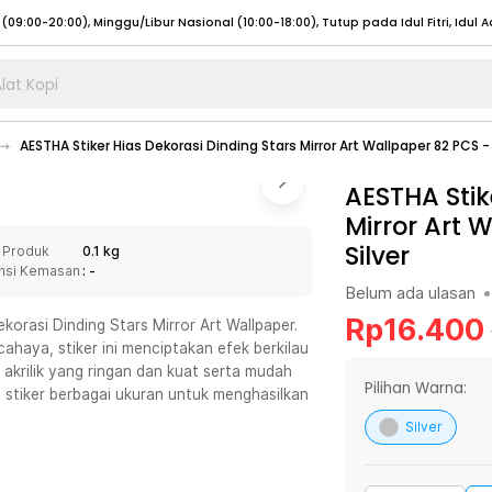
lat Kopi
umat (07:00 - 20:00), Sabtu - Minggu (08:00 - 20:00), Tutup pada Idul Fitri
Sele
AESTHA Stiker Hias Dekorasi Dinding Stars Mirror Art Wallpaper 82 PCS 
:00 - 20:00), Sabtu - Minggu/ Libur Nasional (08:00 - 17:00)
Selengkapnya
:00 - 20:00), Sabtu - Minggu/ Libur Nasional (08:00 - 17:00)
AESTHA Stik
Selengkapnya
Mirror Art 
 (09:00-20:00), Minggu/Libur Nasional (12:00-20:00), Tutup pada Idul Fitri
Sele
Silver
 Produk
0.1 kg
 (09:00-20:00), Minggu/Libur Nasional (12:00-20:00), Tutup pada Idul Fitri
Sele
nsi Kemasan
: -
Belum ada ulasan
•
Rp
16.400
orasi Dinding Stars Mirror Art Wallpaper.
ahaya, stiker ini menciptakan efek berkilau
 akrilik yang ringan dan kuat serta mudah
umat (07:00 - 20:00), Sabtu - Minggu (08:00 - 20:00), Tutup pada Idul Fitri
Sele
Pilihan Warna:
stiker berbagai ukuran untuk menghasilkan
:00 - 20:00), Sabtu - Minggu/ Libur Nasional (08:00 - 17:00)
Selengkapnya
Silver
:00 - 20:00), Sabtu - Minggu/ Libur Nasional (08:00 - 17:00)
Selengkapnya