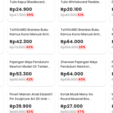
Tulis Kapur Blackboard
Tulis Whiteboard Flexible
Sticker Roll 200x60cm - 513
200x45cm - HF514
Rp
24.900
Rp
20.100
Rp
47.900
Rp
40.900
49%
51%
TaffGUARD Brankas Buku
TaffGUARD Brankas Buku
i
Kamus Kunci Manual Anti
Kamus Kunci Manual Anti
Maling Hidden Safe Box
Maling Hidden Safe Box
Rp
42.300
Rp
64.000
Kecil - KB-10L
Sedang - KB-10L
Rp
73.900
Rp
104.900
43%
39%
Pajangan Meja Pendulum
Zhenwei Pajangan Meja
Newton Model Oil Tanker
Pendulum Newton
Perpetual Debate - B101
Perpetual Model Ferris
Rp
53.300
Rp
64.000
Wheel - ZPW
Rp
90.900
Rp
105.900
42%
40%
Pinart Mainan Anak Edukatif
Kotak Musik Merry Go
Pin Sculpture Art 3D Unik -
Round Musical Box
FD-P3
Carousel Mekanikal - HD-
Rp
39.900
Rp
27.000
Y02
Rp
69.900
Rp
50.900
43%
47%