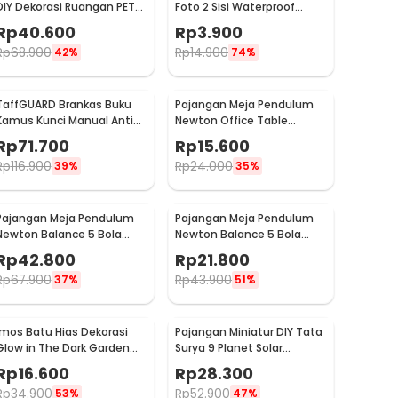
DIY Dekorasi Ruangan PET
Foto 2 Sisi Waterproof
Film Reflective 50x200cm -
Paper Backdrop 57x87cm
Rp
40.600
Rp
3.900
MW-A1
Polos - C58
Rp
68.900
Rp
14.900
42%
74%
TaffGUARD Brankas Buku
Pajangan Meja Pendulum
Kamus Kunci Manual Anti
Newton Office Table
Maling Hidden Safe Box
Decoration 5 Ball S - H50S
Rp
71.700
Rp
15.600
Besar - KB-10L
Rp
116.900
Rp
24.000
39%
35%
Pajangan Meja Pendulum
Pajangan Meja Pendulum
Newton Balance 5 Bola
Newton Balance 5 Bola
Model Arched M - ZY02
Model Arched S - ZY02
Rp
42.800
Rp
21.800
Rp
67.900
Rp
43.900
37%
51%
Imos Batu Hias Dekorasi
Pajangan Miniatur DIY Tata
Glow in The Dark Garden
Surya 9 Planet Solar
Stone 100 PCS - HC0043
System Planetary - 2135
Rp
16.600
Rp
28.300
Rp
34.900
Rp
52.900
53%
47%