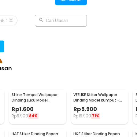
:
1
(
0
)
Cari Ulasan
or Art Wallpaper - ASH82
asan
Stiker Tempel Wallpaper
VEELIKE Stiker Wallpaper
Dinding Lucu Model
Dinding Model Rumput -
Sleeping Cat
RQ122
Rp
1.600
Rp
5.900
Rp
9.900
Rp
19.900
84%
71%
H&F Stiker Dinding Papan
H&F Stiker Dinding Papan