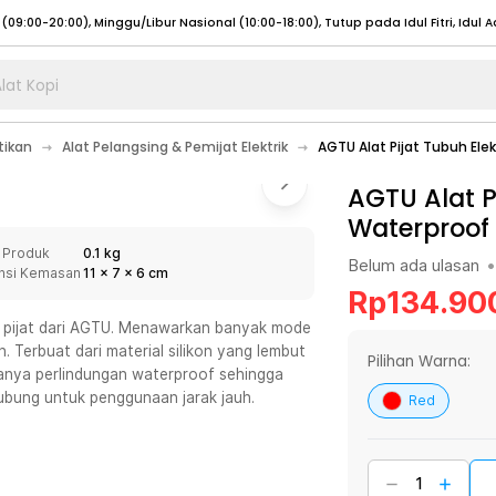
lat Kopi
umat (07:00 - 20:00), Sabtu - Minggu (08:00 - 20:00), Tutup pada Idul Fitri
Sele
tikan
Alat Pelangsing & Pemijat Elektrik
AGTU Alat Pijat Tubuh Elek
:00 - 20:00), Sabtu - Minggu/ Libur Nasional (08:00 - 17:00)
Selengkapnya
:00 - 20:00), Sabtu - Minggu/ Libur Nasional (08:00 - 17:00)
AGTU Alat P
Selengkapnya
Waterproof 
 (09:00-20:00), Minggu/Libur Nasional (12:00-20:00), Tutup pada Idul Fitri
Sele
 Produk
0.1 kg
 (09:00-20:00), Minggu/Libur Nasional (12:00-20:00), Tutup pada Idul Fitri
Sele
Belum ada ulasan
•
nsi Kemasan
11
x
7
x
6
cm
Rp
134.90
at pijat dari AGTU. Menawarkan banyak mode
h. Terbuat dari material silikon yang lembut
Pilihan Warna:
anya perlindungan waterproof sehingga
umat (07:00 - 20:00), Sabtu - Minggu (08:00 - 20:00), Tutup pada Idul Fitri
Sele
hubung untuk penggunaan jarak jauh.
Red
:00 - 20:00), Sabtu - Minggu/ Libur Nasional (08:00 - 17:00)
Selengkapnya
:00 - 20:00), Sabtu - Minggu/ Libur Nasional (08:00 - 17:00)
Selengkapnya