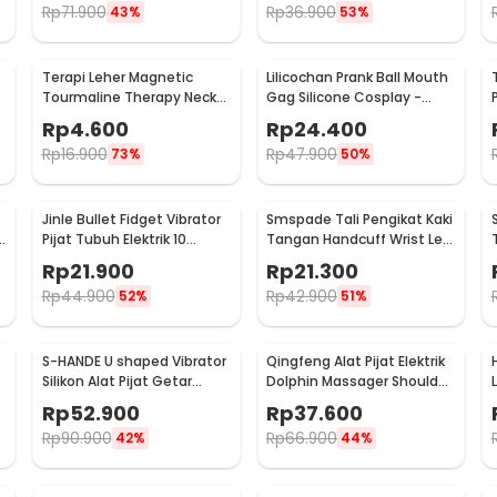
Rp
71.900
Rp
36.900
43%
53%
Terapi Leher Magnetic
Lilicochan Prank Ball Mouth
Tourmaline Therapy Neck
Gag Silicone Cosplay -
Massager - DA-3484
FD54
Rp
4.600
Rp
24.400
Rp
16.900
Rp
47.900
73%
50%
Jinle Bullet Fidget Vibrator
Smspade Tali Pengikat Kaki
k
Pijat Tubuh Elektrik 10
Tangan Handcuff Wrist Leg
Vibration - J-010
BDSM - PCT4
Rp
21.900
Rp
21.300
Rp
44.900
Rp
42.900
52%
51%
S-HANDE U shaped Vibrator
Qingfeng Alat Pijat Elektrik
Silikon Alat Pijat Getar
Dolphin Massager Shoulder
1
Elektrik - SHD-S058
Vibration USB - HK668
Rp
52.900
Rp
37.600
Rp
90.900
Rp
66.900
42%
44%