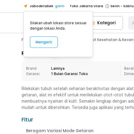
Jabodetabek
ganti
Toko Jakarta Utara
Toko Tangerang
Kategori
A
Silakan ubah lokasi store sesuai
Toko Cikupa
dengan lokasi Anda.
Pick n Go Jakarta Barat
Senin - J
Fashion, Make Up & Beauty Care
Alat Kesehatan & Kecan
Mengerti
Pick n Go Bekasi
Senin - Jumat (08
Pick n Go Depok
Senin - Jumat (08
Rincian Produk
Toko Jakarta Pusat
Senin - Sabtu
Brand
Lainnya
Berat
Toko Jakarta Barat
Senin - Sabtu
Garansi
1 Bulan Garansi Toko
Dime
Toko Jakarta Utara
Toko Tangerang
Rilekskan tubuh setelah seharian beraktivitas dengan al
getaran, alat ini efektif untuk merilekskan otot-otot tubu
Toko Cikupa
membuatnya nyaman di kulit. Semakin lengkap dengan ad
Pick n Go Jakarta Barat
Senin - J
mudah untuk dibersihkan. Tersedia juga aplikasi yang ter
Pick n Go Bekasi
Senin - Jumat (08
Fitur
Pick n Go Depok
Senin - Jumat (08
Beragam Variasi Mode Getaran