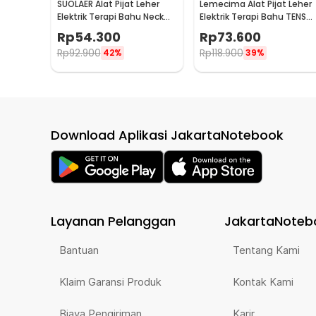
SUOLAER Alat Pijat Leher
Lemecima Alat Pijat Leher
Elektrik Terapi Bahu Neck
Elektrik Terapi Bahu TENS
Massager - KS-996-1D
Neck Massager - JT-808
Rp
54.300
Rp
73.600
Rp
92.900
Rp
118.900
42%
39%
Download Aplikasi JakartaNotebook
Layanan Pelanggan
JakartaNoteb
Bantuan
Tentang Kami
Klaim Garansi Produk
Kontak Kami
Biaya Pengiriman
Karir