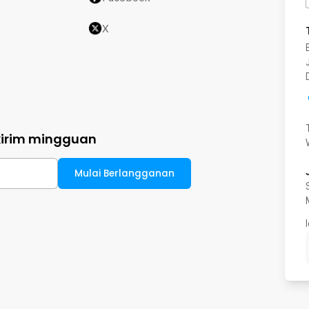
X
kirim mingguan
Mulai Berlangganan