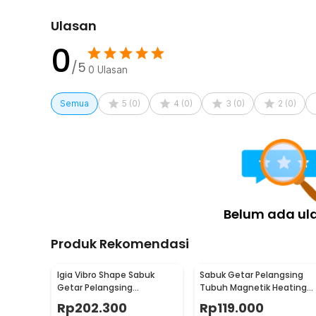
yang tersedia.
Ulasan
Kelengkapan Produk
0
Rincian yang Anda dapatkan untuk pembelian produk ini
/5
0
Ulasan
1 x AGTU Alat Pijat Tubuh Elektrik Vibrator USB Wat
1 x Kabel Charger
Semua
5
(
0
)
4
(
0
)
3
(
0
)
2
(
0
)
1 x Panduan Penggunaan
Belum ada ul
Produk Rekomendasi
Igia Vibro Shape Sabuk
Sabuk Getar Pelangsing
Getar Pelangsing
Tubuh Magnetik Heating
Professional Slimming 55W
Vibrating Belt Massager -
Rp
202.300
Rp
119.000
- MC0138
X5