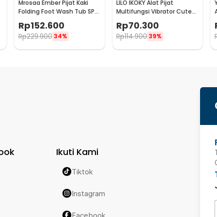
Mrosaa Ember Pijat Kaki
LILO IKOKY Alat Pijat
Folding Foot Wash Tub SPA
Multifungsi Vibrator Cute
A
Sauna Massage Bucket -
Pig Electric - HL-1907
Rp
152.600
Rp
70.300
7981
Rp
229.900
Rp
114.900
34%
39%
ook
Ikuti Kami
Tiktok
Instagram
Facebook