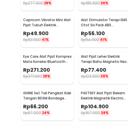
Rp
277.900
Rp
185.900
28%
36%
Capricorn Vibrator Mini Alat
Alat Stimulator Terapi EMS
Pijat Tubuh Elektrik
Otot Six Pack ABS
Multifungsi - EL-025
Abdominal Muscle - 068R2
Rp
49.900
Rp
56.100
Rp
83.900
Rp
94.900
41%
41%
Eye Care Alat Pijat Kompres
Alat Pijat Leher Elektrik
Mata Koneksi Bluetooth
Terapi Bahu Magnetic Nec
Eye Massager - H500
Massager - HX-5880
Rp
271.200
Rp
77.400
Rp
371.900
Rp
123.900
28%
38%
iSHINE Set Tali Pengikat Kaki
PASTSKY Alat Pijat Bekam
Tangan BDSM Bondage
Elektrik Magnetik Electric
Sets Rope - BD15
Machine Cupping - CP-618
Rp
66.200
Rp
104.900
Rp
87.000
Rp
167.900
24%
38%