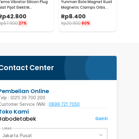
Yema Vibrator Silicon Plug
Yunman Bola Magnet Kuat
lat Pijat Elektrik
Magnetic Clamps Orbs
Multifungsi - A1582
Multifungsi 1cm 2 PCS -
Rp
42.800
Rp
8.400
BD05
Rp
57.900
Rp
20.900
27%
60%
Contact Center
Pembelian Online
Telp : (021) 39 700 200
Customer Service (WA) :
0899 721 7050
Toko Kami
Jabodetabek
Ganti
Lokasi
Jakarta Pusat