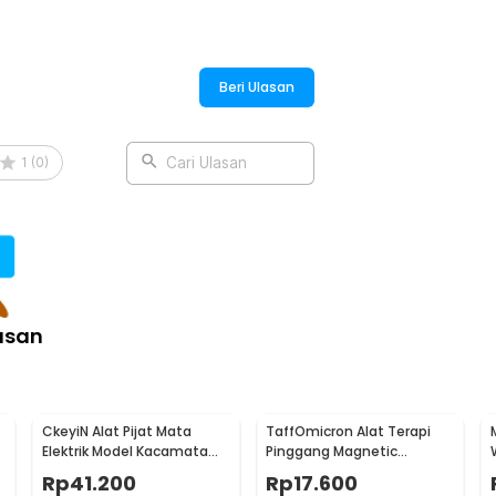
Beri Ulasan
:
erproof with APP - MY1Y
1
(
0
)
Cari Ulasan
asan
CkeyiN Alat Pijat Mata
TaffOmicron Alat Terapi
Elektrik Model Kacamata
Pinggang Magnetic
Eye Care Massager - MR818
Tourmaline Nylon Size L
Rp
41.200
Rp
17.600