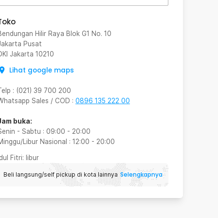
Toko
Bendungan Hilir Raya Blok G1 No. 10
Jakarta Pusat
DKI Jakarta
10210
Lihat google maps
Telp
:
(021) 39 700 200
Whatsapp Sales / COD
:
0896 135 222 00
Jam buka:
Senin - Sabtu
:
09:00
-
20:00
Minggu/Libur Nasional
:
12:00
-
20:00
Idul Fitri
: libur
Selengkapnya
Beli langsung/self pickup di kota lainnya