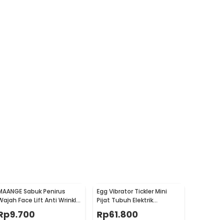
MAANGE Sabuk Penirus
Egg Vibrator Tickler Mini
Wajah Face Lift Anti Wrinkle
Pijat Tubuh Elektrik
Belt - TZ18
Multifungsi with Remote -
Rp
9.700
Rp
61.800
11829