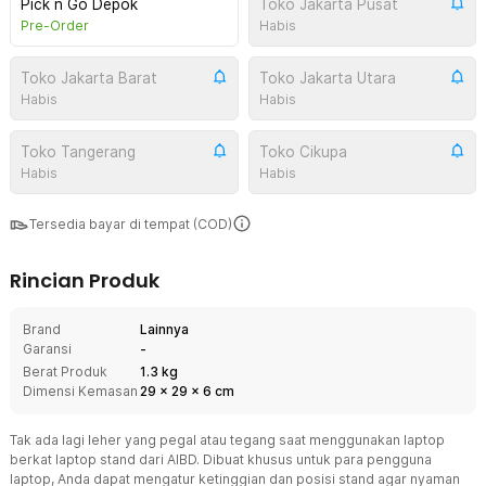
Pick n Go Depok
Toko Jakarta Pusat
Pre-Order
Habis
Toko Jakarta Barat
Toko Jakarta Utara
Habis
Habis
Toko Tangerang
Toko Cikupa
Habis
Habis
Tersedia bayar di tempat (COD)
Rincian Produk
Brand
Lainnya
Garansi
-
Berat Produk
1.3 kg
Dimensi Kemasan
29
x
29
x
6
cm
Tak ada lagi leher yang pegal atau tegang saat menggunakan laptop
berkat laptop stand dari AIBD. Dibuat khusus untuk para pengguna
laptop, Anda dapat mengatur ketinggian dan posisi stand agar nyaman