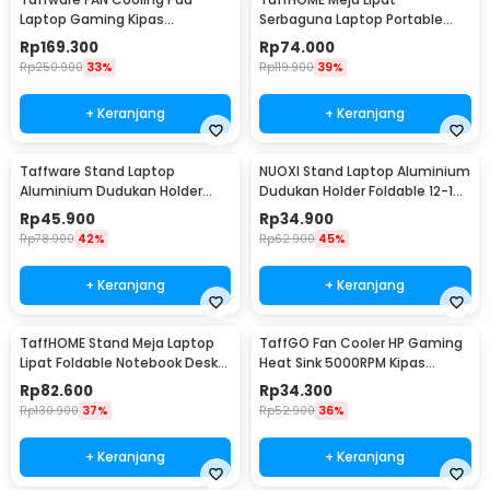
Laptop Gaming Kipas
Serbaguna Laptop Portable
Pendingin 5 Fan 17 Inch - K5
Desk Minimalist Design - BO60
Rp
169.300
Rp
74.000
Rp
250.900
33%
Rp
119.900
39%
+ Keranjang
+ Keranjang
Taffware Stand Laptop
NUOXI Stand Laptop Aluminium
Aluminium Dudukan Holder
Dudukan Holder Foldable 12-17
Foldable Portable - IV012
Inch - N3
Rp
45.900
Rp
34.900
Rp
78.900
42%
Rp
62.900
45%
+ Keranjang
+ Keranjang
TaffHOME Stand Meja Laptop
TaffGO Fan Cooler HP Gaming
Lipat Foldable Notebook Desk
Heat Sink 5000RPM Kipas
Table - BC60
Pendingin 5V - H-15
Rp
82.600
Rp
34.300
Rp
130.900
37%
Rp
52.900
36%
+ Keranjang
+ Keranjang