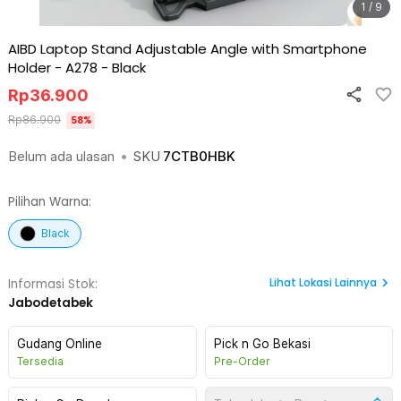
1 / 9
AIBD Laptop Stand Adjustable Angle with Smartphone
Holder - A278
-
Black
Rp
36.900
Rp
86.900
58
%
Belum ada ulasan
•
SKU
7CTB0HBK
Pilihan Warna:
Black
Lihat
Lokasi Lainnya
Informasi Stok:
Jabodetabek
Gudang Online
Pick n Go Bekasi
Tersedia
Pre-Order