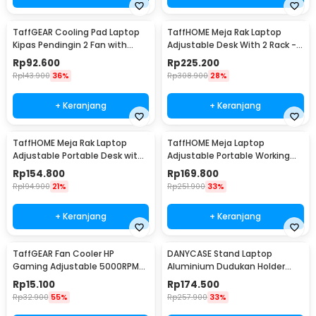
TaffGEAR Cooling Pad Laptop
TaffHOME Meja Rak Laptop
Kipas Pendingin 2 Fan with
Adjustable Desk With 2 Rack -
Knob Speed - Q100
ND03
Rp
92.600
Rp
225.200
Rp
143.900
36%
Rp
308.900
28%
+ Keranjang
+ Keranjang
TaffHOME Meja Rak Laptop
TaffHOME Meja Laptop
Adjustable Portable Desk with 1
Adjustable Portable Working
Rack - ND03
Desk 3 Layer 60x40cm - ND04
Rp
154.800
Rp
169.800
Rp
194.900
21%
Rp
251.900
33%
+ Keranjang
+ Keranjang
TaffGEAR Fan Cooler HP
DANYCASE Stand Laptop
Gaming Adjustable 5000RPM
Aluminium Dudukan Holder
Kipas Pendingin 5V - G6
Foldable Cooling Fan - DC1316
Rp
15.100
Rp
174.500
Rp
32.900
55%
Rp
257.900
33%