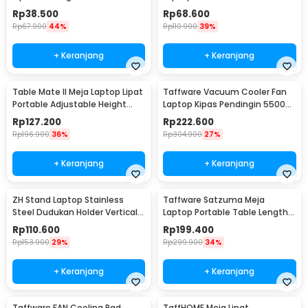
14 Inch - V19
Cooler 3000RPM 2W 5V - ICE
Rp
38.500
Rp
68.600
FANIII
Rp
67.900
44%
Rp
110.900
39%
+ Keranjang
+ Keranjang
Table Mate II Meja Laptop Lipat
Taffware Vacuum Cooler Fan
Portable Adjustable Height
Laptop Kipas Pendingin 5500
51x39.5cm - TM2
RPM 5V - LC06
Rp
127.200
Rp
222.600
Rp
196.900
36%
Rp
304.900
27%
+ Keranjang
+ Keranjang
ZH Stand Laptop Stainless
Taffware Satzuma Meja
Steel Dudukan Holder Vertical
Laptop Portable Table Length
Gravity - ZH005
42x26cm - Z19
Rp
110.600
Rp
199.400
Rp
153.900
29%
Rp
299.900
34%
+ Keranjang
+ Keranjang
Taffware FAN Cooling Pad
TaffHOME Meja Lipat