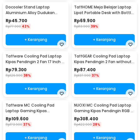
Docooler Stand Laptop
TaffHOME Meja Belajar Laptop
Aluminium Alloy Dudukan
Lipat Portable Desk with Bottle
Holder Foldable 7 Level - N7
Hole - L62
Rp
45.700
Rp
69.900
Rp
77.900
42%
Rp
113.900
39%
+ Keranjang
+ Keranjang
Taffware Cooling Pad Laptop
TaffGEAR Cooling Pad Laptop
Kipas Pendingin 2 Fan 17 Inch -
Kipas Pendingin 2 Fan without
N99
Knob Speed - Q100
Rp
79.300
Rp
87.400
Rp
126.900
38%
Rp
137.900
37%
+ Keranjang
+ Keranjang
Taffware MC Cooling Pad
NUOXI MC Cooling Pad Laptop
Laptop Gaming Kipas
Gaming Kipas Pendingin RGB 2
Pendingin 6 Fan 15.6 Inch - Q3
Fan 18 Inch - X500
Rp
109.600
Rp
308.400
Rp
173.900
37%
Rp
422.900
28%
+ Keranjang
+ Keranjang