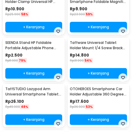
Holder Clamp Universal HP
Smartphone Foldable Magnifier
Tablet Monopod 57cm -
Stand 5X - F1
Rp
10.900
Rp
9.900
Tripod-8-1
Rp
25.900
58%
Rp
23.900
59%
+ Keranjang
+ Keranjang
SEENDA Stand HP Foldable
Taffware Universal Tablet
Portable Adjustable Phone
Holder Mount 1/4 Screw Bracket
Holder - S089
Tripod - VTM4
Rp
2.500
Rp
14.800
Rp
11.900
79%
Rp
31.900
54%
+ Keranjang
+ Keranjang
TaffSTUDIO Lazypod Arm
OTOHEROES Smartphone Car
Universal Smartphone Tablet
Holder Adjustable 360 Degree
Holder Klip Clamp - A-138
with Suction Cup - T003
Rp
26.100
Rp
17.600
Rp
49.900
48%
Rp
36.900
53%
+ Keranjang
+ Keranjang