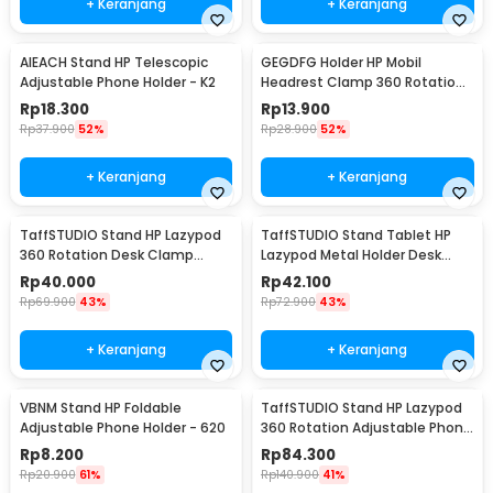
+ Keranjang
+ Keranjang
AIEACH Stand HP Telescopic
GEGDFG Holder HP Mobil
Adjustable Phone Holder - K2
Headrest Clamp 360 Rotation
Car Phone Holder - GP97
Rp
18.300
Rp
13.900
Rp
37.900
52%
Rp
28.900
52%
+ Keranjang
+ Keranjang
TaffSTUDIO Stand HP Lazypod
TaffSTUDIO Stand Tablet HP
360 Rotation Desk Clamp
Lazypod Metal Holder Desk
Smartphone Holder - D9
Clamp 6-8 Inch - D9
Rp
40.000
Rp
42.100
Rp
69.900
43%
Rp
72.900
43%
+ Keranjang
+ Keranjang
VBNM Stand HP Foldable
TaffSTUDIO Stand HP Lazypod
Adjustable Phone Holder - 620
360 Rotation Adjustable Phone
Holder - GH027
Rp
8.200
Rp
84.300
Rp
20.900
61%
Rp
140.900
41%