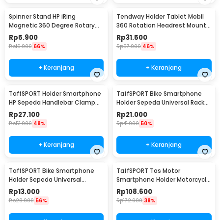
Spinner Stand HP iRing
Tendway Holder Tablet Mobil
Magnetic 360 Degree Rotary
360 Rotation Headrest Mount
Phone Holder
8-11 Inch - SBT-1104
Rp
5.900
Rp
31.500
Rp
16.900
66%
Rp
57.900
46%
+ Keranjang
+ Keranjang
TaffSPORT Holder Smartphone
TaffSPORT Bike Smartphone
HP Sepeda Handlebar Clamp
Holder Sepeda Universal Rack
Bicycle Holder - YP07
Bicycle - BM03
Rp
27.100
Rp
21.000
Rp
51.900
48%
Rp
41.900
50%
+ Keranjang
+ Keranjang
TaffSPORT Bike Smartphone
TaffSPORT Tas Motor
Holder Sepeda Universal
Smartphone Holder Motorcycle
Bicycle - JR-OK5
Fuel Bag - SA212
Rp
13.000
Rp
108.600
Rp
28.900
56%
Rp
172.900
38%