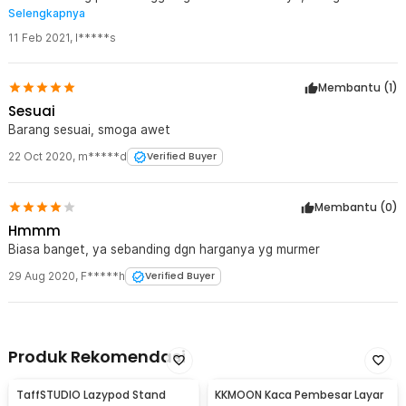
Selengkapnya
maksudnya supaya kokoh.
11 Feb 2021
,
I*****s
Membantu (
1
)
Sesuai
Barang sesuai, smoga awet
22 Oct 2020
,
m*****d
Verified Buyer
Membantu (
0
)
Hmmm
Biasa banget, ya sebanding dgn harganya yg murmer
29 Aug 2020
,
F*****h
Verified Buyer
Produk Rekomendasi
TaffSTUDIO Lazypod Stand
KKMOON Kaca Pembesar Layar