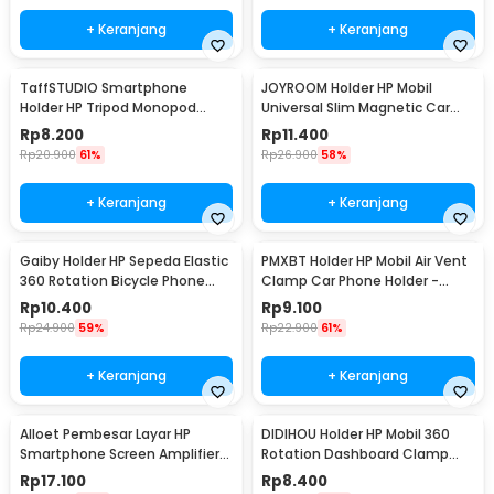
+ Keranjang
+ Keranjang
TaffSTUDIO Smartphone
JOYROOM Holder HP Mobil
Holder HP Tripod Monopod
Universal Slim Magnetic Car
Clamp Mount 1/4 Thread -
Phone Holder - F6
Rp
8.200
Rp
11.400
F360
Rp
20.900
61%
Rp
26.900
58%
+ Keranjang
+ Keranjang
Gaiby Holder HP Sepeda Elastic
PMXBT Holder HP Mobil Air Vent
360 Rotation Bicycle Phone
Clamp Car Phone Holder -
Holder - B07
YC001
Rp
10.400
Rp
9.100
Rp
24.900
59%
Rp
22.900
61%
+ Keranjang
+ Keranjang
Alloet Pembesar Layar HP
DIDIHOU Holder HP Mobil 360
Smartphone Screen Amplifier
Rotation Dashboard Clamp
10 Inch - SY-11
Car Phone Holder - YB20-3
Rp
17.100
Rp
8.400