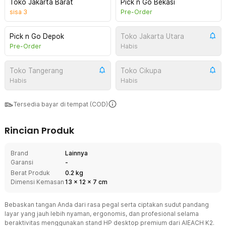
Toko Jakarta Barat
Pick n Go Bekasi
sisa
3
Pre-Order
Pick n Go Depok
Toko Jakarta Utara
Pre-Order
Habis
Toko Tangerang
Toko Cikupa
Habis
Habis
Tersedia bayar di tempat (COD)
Rincian Produk
Brand
Lainnya
Garansi
-
Berat Produk
0.2 kg
Dimensi Kemasan
13
x
12
x
7
cm
Bebaskan tangan Anda dari rasa pegal serta ciptakan sudut pandang
layar yang jauh lebih nyaman, ergonomis, dan profesional selama
beraktivitas menggunakan stand HP desktop premium dari AIEACH K2.