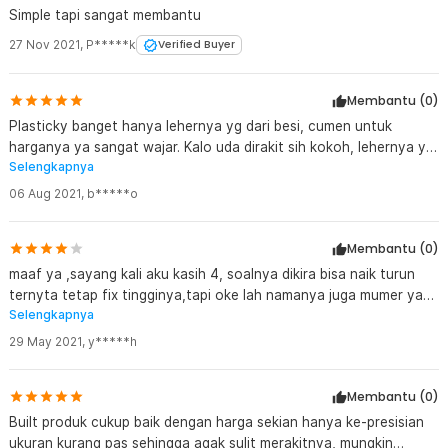
Simple tapi sangat membantu
Rincian yang Anda dapatkan untuk pembelian produk ini:
1 x AIEACH Stand HP Desktop Adjustable Phone Holder 17cm -
27 Nov 2021
,
P*****k
Verified Buyer
K2
1 x Stiker Anti Slip
Membantu (
0
)
Plasticky banget hanya lehernya yg dari besi, cumen untuk
harganya ya sangat wajar. Kalo uda dirakit sih kokoh, lehernya yg
Selengkapnya
bs tilt juga berfungsi baik
06 Aug 2021
,
b*****o
Membantu (
0
)
maaf ya ,sayang kali aku kasih 4, soalnya dikira bisa naik turun
ternyta tetap fix tingginya,tapi oke lah namanya juga mumer ya
Selengkapnya
gk,wajar lah , tapi masa saya kasih 4 ya,pelit amat gue
29 May 2021
,
y*****h
Membantu (
0
)
Built produk cukup baik dengan harga sekian hanya ke-presisian
ukuran kurang pas sehingga agak sulit merakitnya, mungkin