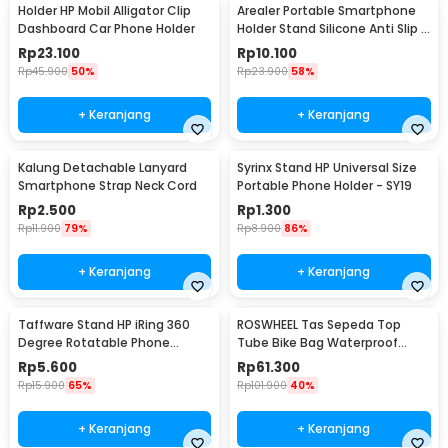
Holder HP Mobil Alligator Clip
Arealer Portable Smartphone
Dashboard Car Phone Holder
Holder Stand Silicone Anti Slip -
PA456
Rp
23.100
Rp
10.100
Rp
45.900
50%
Rp
23.900
58%
+ Keranjang
+ Keranjang
Kalung Detachable Lanyard
Syrinx Stand HP Universal Size
Smartphone Strap Neck Cord
Portable Phone Holder - SY19
Rp
2.500
Rp
1.300
Rp
11.900
79%
Rp
8.900
86%
+ Keranjang
+ Keranjang
Taffware Stand HP iRing 360
ROSWHEEL Tas Sepeda Top
Degree Rotatable Phone
Tube Bike Bag Waterproof
Holder - R20
Holder HP 6 Inch - ROS12
Rp
5.600
Rp
61.300
Rp
15.900
65%
Rp
101.900
40%
+ Keranjang
+ Keranjang