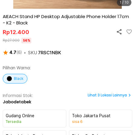
1 / 10
AIEACH Stand HP Desktop Adjustable Phone Holder 17cm
- K2
-
Black
Rp
12.400
Rp
27.900
56
%
•
SKU
7RSC1NBK
4.7
(
6
)
Pilihan Warna:
Black
Lihat
3
Lokasi Lainnya
Informasi Stok:
Jabodetabek
Gudang Online
Toko Jakarta Pusat
Tersedia
sisa
6