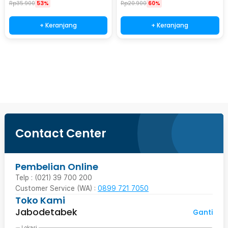
Rp
35.900
53%
Rp
20.900
60%
+ Keranjang
+ Keranjang
Beli Sekarang
Contact Center
Pembelian Online
Telp : (021) 39 700 200
Customer Service (WA) :
0899 721 7050
Toko Kami
Jabodetabek
Ganti
Lokasi