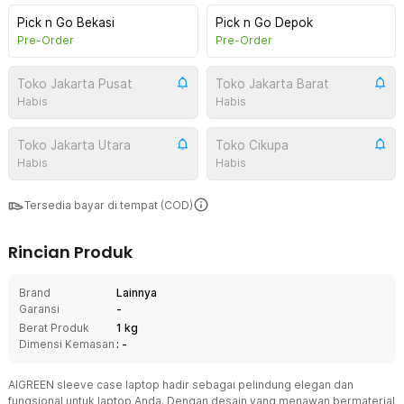
Pick n Go Bekasi
Pick n Go Depok
Pre-Order
Pre-Order
Toko Jakarta Pusat
Toko Jakarta Barat
Habis
Habis
Toko Jakarta Utara
Toko Cikupa
Habis
Habis
Tersedia bayar di tempat (COD)
Rincian Produk
Brand
Lainnya
Garansi
-
Berat Produk
1 kg
Dimensi Kemasan
: -
AIGREEN sleeve case laptop hadir sebagai pelindung elegan dan
fungsional untuk laptop Anda. Dengan desain yang menawan bermaterial