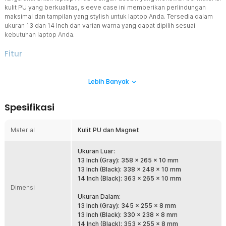
kulit PU yang berkualitas, sleeve case ini memberikan perlindungan
maksimal dan tampilan yang stylish untuk laptop Anda. Tersedia dalam
ukuran 13 dan 14 Inch dan varian warna yang dapat dipilih sesuai
kebutuhan laptop Anda.
Fitur
Desain Elegan dengan Bahan Kulit PU Premium
Lebih Banyak
Sleeve case ini terbuat dari kulit PU berkualitas tinggi yang
memberikan tampilan mewah sekaligus perlindungan dari goresan,
debu, dan percikan air. Teksturnya yang halus dan tahan
Spesifikasi
memastikan laptop Anda selalu terlihat rapi dan aman saat dibawa
ke mana saja.
Material
Kulit PU dan Magnet
Penutup Magnetik Praktis dan Aman
Dengan sistem penutup magnetik, hal ini memastikan laptop Anda
tetap terjaga tanpa risiko terbuka secara tidak sengaja. Magnet
Ukuran Luar:
yang kuat namun mudah digunakan membuat Anda dapat membuka
13 Inch (Gray): 358 x 265 x 10 mm
dan menutup case dengan satu gerakan, memberikan kenyamanan
13 Inch (Black): 338 x 248 x 10 mm
ekstra setiap kali digunakan.
14 Inch (Black): 363 x 265 x 10 mm
Dimensi
Cocok untuk Laptop 13 dan 14 Inch
Ukuran Dalam:
Hadir dalam dua varian ukuran, sleeve case ini dirancang pas untuk
13 Inch (Gray): 345 x 255 x 8 mm
melindungi laptop ukuran 13 Inch atau 14 Inch. Desain slim-fit
13 Inch (Black): 330 x 238 x 8 mm
membuatnya mudah dimasukkan ke dalam tas kerja atau ransel
14 Inch (Black): 353 x 255 x 8 mm