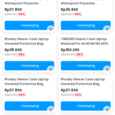
Waterproof Polyester
Waterproof Polyester
Neoprene Bag 13 Inch - L123F
Neoprene Bag 15.6 Inch - L123F
Rp
37.800
Rp
36.900
Rp
66.900
44%
Rp
65.900
45%
+ Keranjang
+ Keranjang
Rhodey Sleeve Case Laptop
TAIKESEN Sleeve Case Laptop
Universal Protective Bag
Macbook Pro Air M1 M2 M3 A2337
Neoprene with Pouch 11 Inch -
A2338 13 Inch - PW42
Rp
38.000
Rp
160.200
AK03
Rp
67.900
45%
Rp
239.900
34%
+ Keranjang
+ Keranjang
Rhodey Sleeve Case Laptop
Rhodey Sleeve Case Laptop
Universal Protective Bag
Universal Protective Bag
Neoprene with Pouch 13 Inch -
Neoprene with Pouch 14 Inch -
Rp
37.800
Rp
37.600
AK03
AK03
Rp
66.900
44%
Rp
66.900
44%
+ Keranjang
+ Keranjang