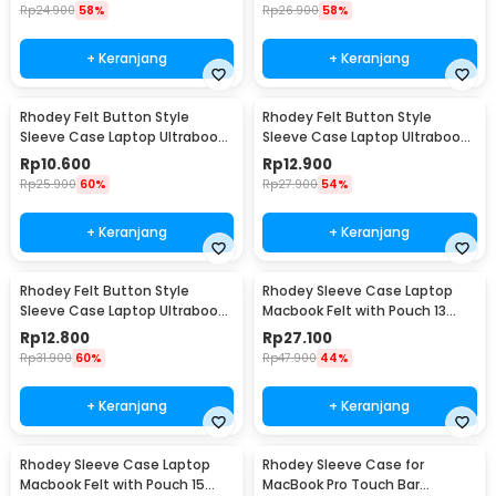
Rp
24.900
58%
Rp
26.900
58%
+ Keranjang
+ Keranjang
Rhodey Felt Button Style
Rhodey Felt Button Style
Sleeve Case Laptop Ultrabook
Sleeve Case Laptop Ultrabook
12 Inch - DA58
13 Inch - DA58
Rp
10.600
Rp
12.900
Rp
25.900
60%
Rp
27.900
54%
+ Keranjang
+ Keranjang
Rhodey Felt Button Style
Rhodey Sleeve Case Laptop
Sleeve Case Laptop Ultrabook
Macbook Felt with Pouch 13
15 Inch - DA58
Inch - AK01
Rp
12.800
Rp
27.100
Rp
31.900
60%
Rp
47.900
44%
+ Keranjang
+ Keranjang
Rhodey Sleeve Case Laptop
Rhodey Sleeve Case for
Macbook Felt with Pouch 15
MacBook Pro Touch Bar