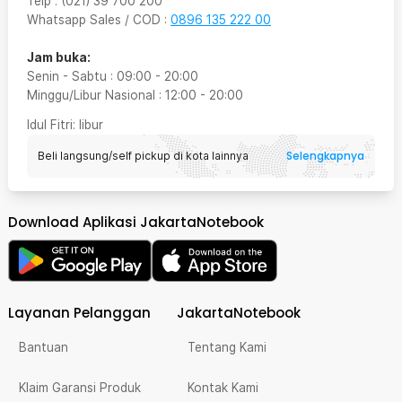
Telp
:
(021) 39 700 200
Whatsapp Sales / COD
:
0896 135 222 00
Jam buka:
Senin - Sabtu
:
09:00
-
20:00
Minggu/Libur Nasional
:
12:00
-
20:00
Idul Fitri
: libur
Selengkapnya
Beli langsung/self pickup di kota lainnya
Download Aplikasi JakartaNotebook
Layanan Pelanggan
JakartaNotebook
Bantuan
Tentang Kami
Klaim Garansi Produk
Kontak Kami