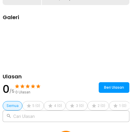
tanpa menambah volume yang tidak perlu.
Ringan dan Mudah Dibawa
Galeri
Dengan desain yang ramping dan bobot yang ringan, sleeve ini
sangat mudah dibawa ke mana saja. Anda dapat menggunakannya
sebagai pelindung utama atau sebagai pelapis tambahan di dalam
tas besar untuk perlindungan ekstra.
Kelengkapan Produk
Rincian yang Anda dapatkan untuk pembelian produk ini:
1 x AIGREEN Sleeve Case Laptop Notebook Bag Magnetic Cover
PU Leather - AG-1314
Ulasan
0
Beri Ulasan
/5
0
Ulasan
Semua
5
(
0
)
4
(
0
)
3
(
0
)
2
(
0
)
1
(
0
)
Cari Ulasan