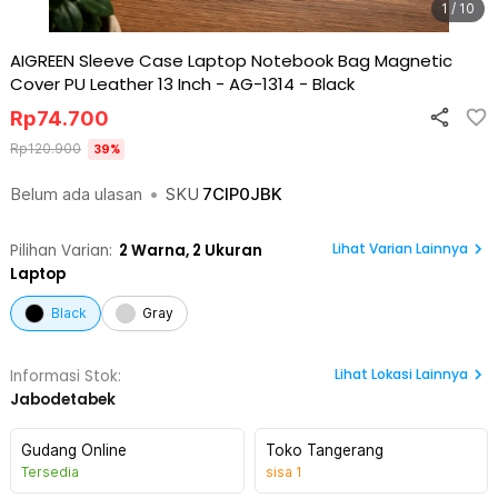
1 / 10
AIGREEN Sleeve Case Laptop Notebook Bag Magnetic
Cover PU Leather 13 Inch - AG-1314
-
Black
Rp
74.700
Rp
120.900
39
%
Belum ada ulasan
•
SKU
7CIP0JBK
Lihat Varian Lainnya
Pilihan Varian:
2
Warna,
2 Ukuran
Laptop
Black
Gray
Lihat
Lokasi Lainnya
Informasi Stok:
Jabodetabek
Gudang Online
Toko Tangerang
Tersedia
sisa
1