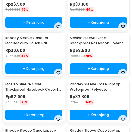
Inch - AK01
Neoprene with Pouch 13 Inch -
Rp
26.500
Rp
37.100
YG6005
Rp
50.900
48%
Rp
65.900
44%
+ Keranjang
+ Keranjang
Rhodey Sleeve Case for
Mosiso Sleeve Case
MacBook Pro Touch Bar
Shockproof Notebook Cover for
Neoprene with Pouch 14 Inch -
Laptop 13 Inch - C0412
Rp
38.600
Rp
59.600
YG6005
Rp
67.900
44%
Rp
99.900
41%
+ Keranjang
+ Keranjang
Mosiso Sleeve Case
Rhodey Sleeve Case Laptop
Shockproof Notebook Cover for
Waterproof Polyester
Laptop 15.6 Inch - C0412
Neoprene Bag 11/12 Inch - L123F
Rp
57.000
Rp
37.300
Rp
95.900
41%
Rp
64.900
43%
+ Keranjang
+ Keranjang
Rhodey Sleeve Case Laptop
Rhodey Sleeve Case Laptop