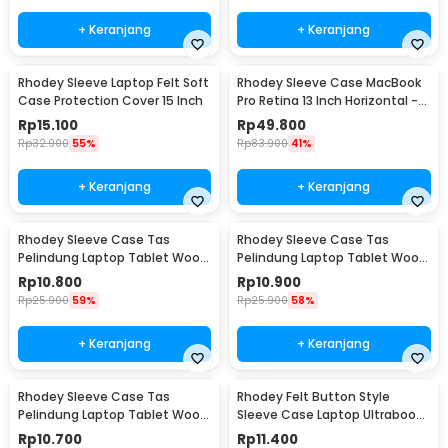
+ Keranjang
+ Keranjang
Rhodey Sleeve Laptop Felt Soft
Rhodey Sleeve Case MacBook
Case Protection Cover 15 Inch
Pro Retina 13 Inch Horizontal -
C2202
Rp
15.100
Rp
49.800
Rp
32.900
55%
Rp
83.900
41%
+ Keranjang
+ Keranjang
Rhodey Sleeve Case Tas
Rhodey Sleeve Case Tas
Pelindung Laptop Tablet Wool
Pelindung Laptop Tablet Wool
Felt 11 Inch - DA98
Felt 15 Inch - DA98
Rp
10.800
Rp
10.900
Rp
25.900
59%
Rp
25.900
58%
+ Keranjang
+ Keranjang
Rhodey Sleeve Case Tas
Rhodey Felt Button Style
Pelindung Laptop Tablet Wool
Sleeve Case Laptop Ultrabook
Felt 13 Inch - DA98
11 Inch - DA58
Rp
10.700
Rp
11.400