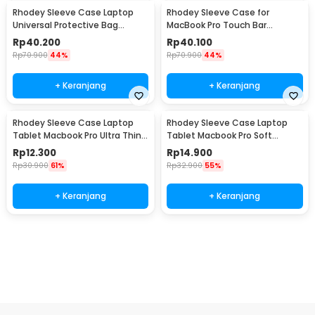
Rhodey Sleeve Case Laptop
Rhodey Sleeve Case for
Universal Protective Bag
MacBook Pro Touch Bar
Neoprene with Pouch 15 Inch -
Neoprene with Pouch 15.6 Inch
Rp
40.200
Rp
40.100
AK03
- YG6005
Rp
70.900
44%
Rp
70.900
44%
+ Keranjang
+ Keranjang
Rhodey Sleeve Case Laptop
Rhodey Sleeve Case Laptop
Tablet Macbook Pro Ultra Thin
Tablet Macbook Pro Soft
2mm 14 Inch - RE214
Protection Felt 12 Inch - MR24
Rp
12.300
Rp
14.900
Rp
30.900
61%
Rp
32.900
55%
+ Keranjang
+ Keranjang
Beli Sekarang