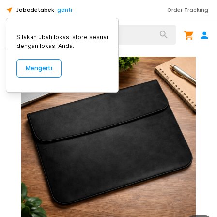
Jabodetabek
ganti
Order Tracking
Alat Kopi
Silakan ubah lokasi store sesuai
dengan lokasi Anda.
Mengerti