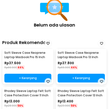
Belum ada ulasan
Produk Rekomendasi
Soft Sleeve Case Neoprene
Soft Sleeve Case Neoprene
Laptop Macbook Pro 15 Inch
Laptop Macbook Pro 13 Inch
Rp
37.600
Rp
37.800
Rp
66.900
44%
Rp
66.900
44%
+ Keranjang
+ Keranjang
Rhodey Sleeve Laptop Felt Soft
Rhodey Sleeve Laptop Felt Soft
Case Protection Cover 11 Inch
Case Protection Cover 13 Inch
Rp
13.000
Rp
13.400
Rp
28.900
56%
Rp
29.900
56%