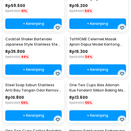
Portable - WFCG9800
Seasoning Injector - HC117
Rp
59.600
Rp
16.200
Rp
99.900
41%
Rp
34.900
54%
+ Keranjang
+ Keranjang
Cocktail Shaker Bartender
TaffHOME Celemek Masak
Japanese Style Stainless Steel
Apron Dapur Model Kantong
200ml
Pola Spatula - JJ41
Rp
35.800
Rp
15.300
Rp
63.900
44%
Rp
32.900
54%
+ Keranjang
+ Keranjang
Steel Soap Sabun Stainless
One Two Cups Alas Adonan
Anti Bau Tangan Odor Remove
Kue Fondant Silikon Baking Mat
- HW071
Anti Slip - JJ3873
Rp
10.800
Rp
13.600
Rp
25.900
59%
Rp
29.900
55%
+ Keranjang
+ Keranjang
One Two Cups Coffee Portable
Hanger Gantungan Serbaguna