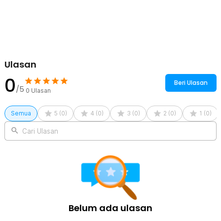
BBQ.
Kelengkapan Produk
Rincian yang Anda dapatkan untuk pembelian produk ini:
1 x Aihogard Alas Panggang Arang BBQ Japanese Grill Stove
24x14.5cm - H02
Ulasan
0
Beri Ulasan
/5
0
Ulasan
Semua
5
(
0
)
4
(
0
)
3
(
0
)
2
(
0
)
1
(
0
)
Cari Ulasan
Belum ada ulasan