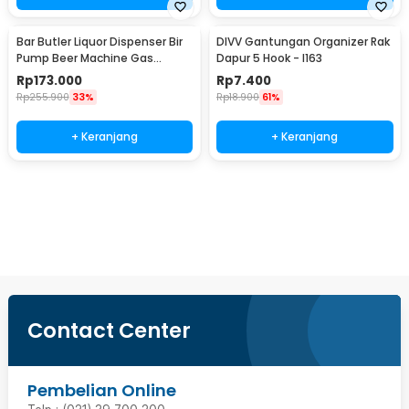
Bar Butler Liquor Dispenser Bir
DIVV Gantungan Organizer Rak
Pump Beer Machine Gas
Dapur 5 Hook - I163
Station 900ml - P-36
Rp
173.000
Rp
7.400
Rp
255.900
33%
Rp
18.900
61%
+ Keranjang
+ Keranjang
Beli Sekarang
Contact Center
Pembelian Online