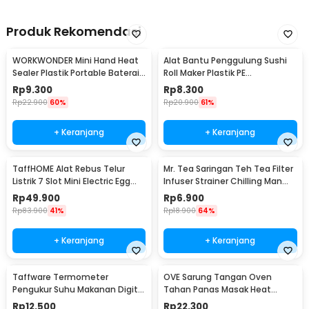
Produk Rekomendasi
WORKWONDER Mini Hand Heat
Alat Bantu Penggulung Sushi
Sealer Plastik Portable Baterai
Roll Maker Plastik PE
AA - LX2000A
22x20.5x0.1cm - E1119
Rp
9.300
Rp
8.300
Rp
22.900
60%
Rp
20.900
61%
+ Keranjang
+ Keranjang
TaffHOME Alat Rebus Telur
Mr. Tea Saringan Teh Tea Filter
Listrik 7 Slot Mini Electric Egg
Infuser Strainer Chilling Man
Cooker 350W - YS-203
Silicon - MR03
Rp
49.900
Rp
6.900
Rp
83.900
41%
Rp
18.900
64%
+ Keranjang
+ Keranjang
Taffware Termometer
OVE Sarung Tangan Oven
Pengukur Suhu Makanan Digital
Tahan Panas Masak Heat
Daging Kopi Susu - TP101
Resistant Gloves - 540F
Rp
12.500
Rp
22.300