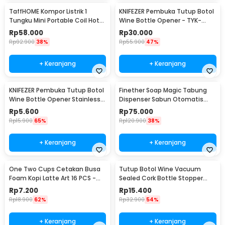
TaffHOME Kompor Listrik 1
KNIFEZER Pembuka Tutup Botol
Tungku Mini Portable Coil Hot
Wine Bottle Opener - TYK-
Plate 500W - C1-1000-03
074B
Rp
58.000
Rp
30.000
Rp
92.900
38%
Rp
55.900
47%
+ Keranjang
+ Keranjang
KNIFEZER Pembuka Tutup Botol
Finether Soap Magic Tabung
Wine Bottle Opener Stainless
Dispenser Sabun Otomatis
Steel - WS01
400ml - AD-03
Rp
5.600
Rp
75.000
Rp
15.900
65%
Rp
120.900
38%
+ Keranjang
+ Keranjang
One Two Cups Cetakan Busa
Tutup Botol Wine Vacuum
Foam Kopi Latte Art 16 PCS -
Sealed Cork Bottle Stopper
JJYE01
Stainless Steel - G94529
Rp
7.200
Rp
15.400
Rp
18.900
62%
Rp
32.900
54%
+ Keranjang
+ Keranjang