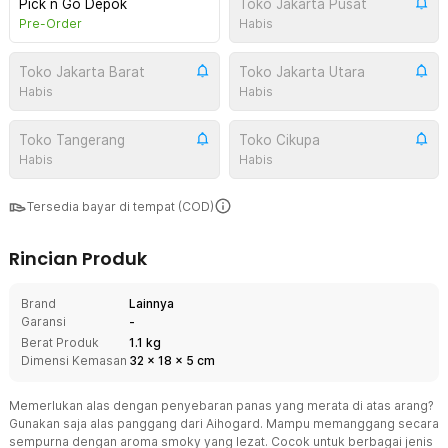
Pick n Go Depok
Toko Jakarta Pusat
Pre-Order
Habis
Toko Jakarta Barat
Toko Jakarta Utara
Habis
Habis
Toko Tangerang
Toko Cikupa
Habis
Habis
Tersedia bayar di tempat (COD)
Rincian Produk
Brand
Lainnya
Garansi
-
Berat Produk
1.1 kg
Dimensi Kemasan
32
x
18
x
5
cm
Memerlukan alas dengan penyebaran panas yang merata di atas arang?
Gunakan saja alas panggang dari Aihogard. Mampu memanggang secara
sempurna dengan aroma smoky yang lezat. Cocok untuk berbagai jenis