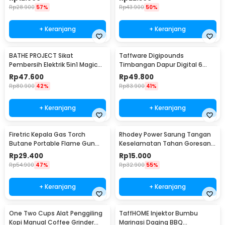
Rp
28.900
57%
Rp
43.900
50%
+ Keranjang
+ Keranjang
BATHE PROJECT Sikat
Taffware Digipounds
Pembersih Elektrik 5in1 Magic
Timbangan Dapur Digital 6
Brush Rechargeable - WQ8110
Satuan 1kg 0.1g - i2000
Rp
47.600
Rp
49.800
Rp
80.900
42%
Rp
83.900
41%
+ Keranjang
+ Keranjang
Firetric Kepala Gas Torch
Rhodey Power Sarung Tangan
Butane Portable Flame Gun
Keselamatan Tahan Goresan
Adjustable - 807
Pisau - EN388
Rp
29.400
Rp
15.000
Rp
54.900
47%
Rp
32.900
55%
+ Keranjang
+ Keranjang
One Two Cups Alat Penggiling
TaffHOME Injektor Bumbu
Kopi Manual Coffee Grinder
Marinasi Daging BBQ