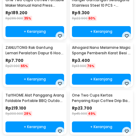
Maker Manual Hand Press
Stainless Steel 10 PCS -
Espresso 300ml - T35066
M127105
Rp
189.200
Rp
9.300
Rp
286.900
35%
Rp
22.900
60%
+ Keranjang
+ Keranjang
ZANLUTONG Rak Gantung
Aihogard Nano Melamine Magic
Lemari Peralatan Dapur 6 Hook
Sponge Pembersih Karat Besi -
Besi - 2137
CW62
Rp
7.700
Rp
3.400
Rp
21.900
65%
Rp
13.900
76%
+ Keranjang
+ Keranjang
TaffHOME Alat Panggang Arang
One Two Cups Kertas
Foldable Portable BBQ Outdoor
Penyaring Kopi Coffee Drip Bag
Grill Stove - HWSK77
Paper Filter 50PCS - T111
Rp
219.100
Rp
23.700
Rp
300.900
28%
Rp
45.900
49%
+ Keranjang
+ Keranjang