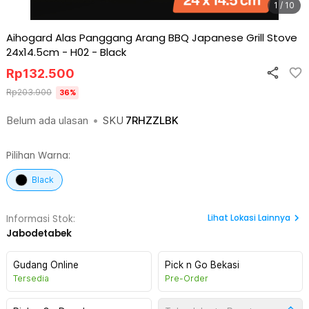
1 / 10
Aihogard Alas Panggang Arang BBQ Japanese Grill Stove
24x14.5cm - H02
-
Black
Rp
132.500
Rp
203.900
36
%
Belum ada ulasan
•
SKU
7RHZZLBK
Pilihan Warna:
Black
Lihat
Lokasi Lainnya
Informasi Stok:
Jabodetabek
Gudang Online
Pick n Go Bekasi
Tersedia
Pre-Order