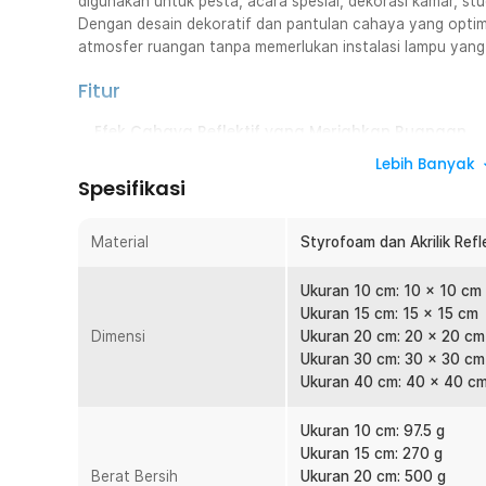
digunakan untuk pesta, acara spesial, dekorasi kamar, st
Dengan desain dekoratif dan pantulan cahaya yang optim
atmosfer ruangan tanpa memerlukan instalasi lampu yang 
Fitur
Efek Cahaya Reflektif yang Meriahkan Ruangan
Permukaan bola dilapisi cermin akrilik kecil yang mam
Lebih Banyak
Pantulan ini menyebar ke berbagai arah dan menciptaka
Spesifikasi
Satu bola disko saja sudah cukup untuk mengubah suas
berkarakter.
Material
Styrofoam dan Akrilik Refl
Tetap Estetik Meski Tanpa Cahaya
Selain berfungsi sebagai efek pencahayaan, bola disko i
Ukuran 10 cm: 10 x 10 cm
menarik. Warna dan permukaan reflektifnya tetap terlih
Ukuran 15 cm: 15 x 15 cm
lampu. Cocok digunakan sebagai dekorasi permanen unt
Dimensi
Ukuran 20 cm: 20 x 20 cm
hiburan.
Ukuran 30 cm: 30 x 30 cm
Ukuran 40 cm: 40 x 40 c
Mendukung Berbagai Warna Cahaya
Bola disko dapat memantulkan berbagai warna cahaya 
Ukuran 10 cm: 97.5 g
Anda dapat menciptakan suasana hangat, energik, at
Ukuran 15 cm: 270 g
mengganti warna lampu sorot. Fleksibel untuk berbagai
Berat Bersih
Ukuran 20 cm: 500 g