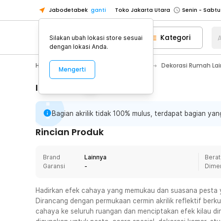
Jabodetabek
ganti
Toko Jakarta Utara
Toko Tangerang
Kategori
A
Silakan ubah lokasi store sesuai
Toko Cikupa
dengan lokasi Anda.
Pick n Go Jakarta Barat
Senin - J
Home Appliance
Dekorasi Rumah
Dekorasi Rumah La
Mengerti
Pick n Go Bekasi
Senin - Jumat (08
Pick n Go Depok
Senin - Jumat (08
Informasi Penting
Toko Jakarta Pusat
Senin - Sabtu
Bagian akrilik tidak 100% mulus, terdapat bagian yang
Toko Jakarta Barat
Senin - Sabtu
Toko Jakarta Utara
Rincian Produk
Toko Tangerang
Brand
Lainnya
Berat
Toko Cikupa
Garansi
-
Dime
Pick n Go Jakarta Barat
Senin - J
Pick n Go Bekasi
Senin - Jumat (08
Hadirkan efek cahaya yang memukau dan suasana pesta y
Dirancang dengan permukaan cermin akrilik reflektif berk
Pick n Go Depok
Senin - Jumat (08
cahaya ke seluruh ruangan dan menciptakan efek kilau di