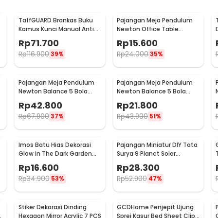
TaffGUARD Brankas Buku
Pajangan Meja Pendulum
Kamus Kunci Manual Anti
Newton Office Table
Maling Hidden Safe Box
Decoration 5 Ball S - H50S
Rp
71.700
Rp
15.600
Besar - KB-10L
Rp
116.900
Rp
24.000
39%
35%
Pajangan Meja Pendulum
Pajangan Meja Pendulum
Newton Balance 5 Bola
Newton Balance 5 Bola
Model Arched M - ZY02
Model Arched S - ZY02
Rp
42.800
Rp
21.800
Rp
67.900
Rp
43.900
37%
51%
Imos Batu Hias Dekorasi
Pajangan Miniatur DIY Tata
Glow in The Dark Garden
Surya 9 Planet Solar
Stone 100 PCS - HC0043
System Planetary - 2135
Rp
16.600
Rp
28.300
Rp
34.900
Rp
52.900
53%
47%
Stiker Dekorasi Dinding
GCDHome Penjepit Ujung
3
Hexagon Mirror Acrylic 7 PCS
Sprei Kasur Bed Sheet Clip