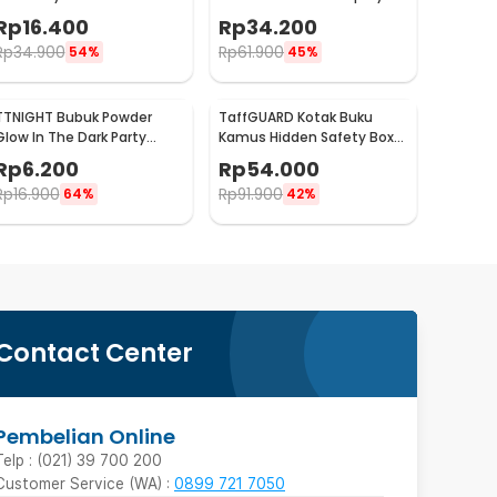
Instrument Ball Pendulum
Fog Maker 12 LED 24V - WT01
Rp
16.400
Rp
34.200
Rp
34.900
Rp
61.900
54%
45%
TTNIGHT Bubuk Powder
TaffGUARD Kotak Buku
Glow In The Dark Party
Kamus Hidden Safety Box
Decoration 10g - T01
Book Password Lock Size S -
Rp
6.200
Rp
54.000
KB-10P
Rp
16.900
Rp
91.900
64%
42%
Contact Center
Pembelian Online
Telp : (021) 39 700 200
Customer Service (WA) :
0899 721 7050