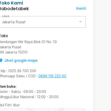
Toko Kami
Jabodetabek
Ganti
Lokasi
Jakarta Pusat
Toko
Bendungan Hilir Raya Blok G1 No. 10
Jakarta Pusat
DKI Jakarta
10210
Lihat google maps
Telp
:
(021) 39 700 200
Whatsapp Sales / COD
:
0896 135 222 00
Jam buka:
Senin - Sabtu
:
09:00
-
20:00
Minggu/Libur Nasional
:
12:00
-
20:00
Idul Fitri
: libur