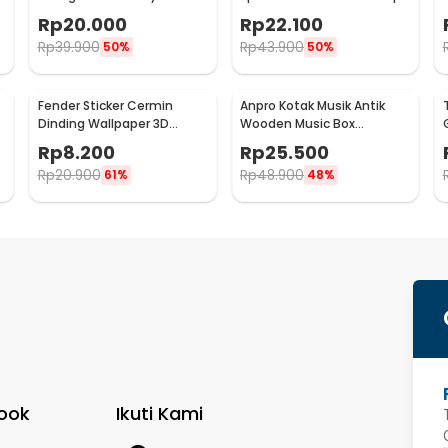
Holder 4 PCS - FS-1809
Rp
20.000
Rp
22.100
Rp
39.900
Rp
43.900
50%
50%
Fender Sticker Cermin
Anpro Kotak Musik Antik
Dinding Wallpaper 3D
Wooden Music Box
Model Square Mirror 9 PCS -
Engraving Harry Potter -
Rp
8.200
Rp
25.500
Q353
ADQ0194
Rp
20.900
Rp
48.900
61%
48%
ook
Ikuti Kami