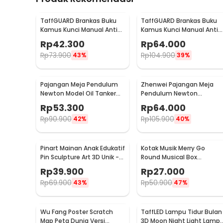
TaffGUARD Brankas Buku
TaffGUARD Brankas Buku
Kamus Kunci Manual Anti
Kamus Kunci Manual Anti
Maling Hidden Safe Box
Maling Hidden Safe Box
Rp
42.300
Rp
64.000
Kecil - KB-10L
Sedang - KB-10L
Rp
73.900
Rp
104.900
43%
39%
Pajangan Meja Pendulum
Zhenwei Pajangan Meja
Newton Model Oil Tanker
Pendulum Newton
Perpetual Debate - B101
Perpetual Model Ferris
Rp
53.300
Rp
64.000
Wheel - ZPW
Rp
90.900
Rp
105.900
42%
40%
Pinart Mainan Anak Edukatif
Kotak Musik Merry Go
Pin Sculpture Art 3D Unik -
Round Musical Box
FD-P3
Carousel Mekanikal - HD-
Rp
39.900
Rp
27.000
Y02
Rp
69.900
Rp
50.900
43%
47%
Wu Fang Poster Scratch
TaffLED Lampu Tidur Bulan
Map Peta Dunia Versi
3D Moon Night Light Lamp 