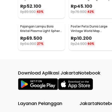
National Flag - ZJP-M018
Color 8cm 1W 5V -
Rp
52.100
Rp
45.100
LD002701
Rp
89.900
Rp
76.900
43%
42%
Pajangan Lampu Bola
Poster Peta Dunia Large
Kristal Plasma Light Sphere
Vintage World Map
- ZC211700
103x69cm - N401
Rp
69.500
Rp
10.200
Rp
94.900
Rp
24.900
27%
60%
Download Aplikasi JakartaNotebook
Layanan Pelanggan
JakartaNoteb