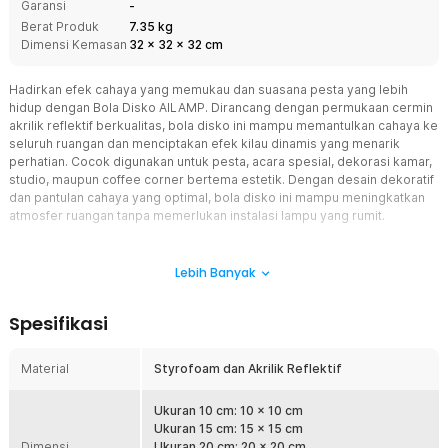
Garansi
-
Berat Produk
7.35 kg
Dimensi Kemasan
32
x
32
x
32
cm
Hadirkan efek cahaya yang memukau dan suasana pesta yang lebih
hidup dengan Bola Disko AILAMP. Dirancang dengan permukaan cermin
akrilik reflektif berkualitas, bola disko ini mampu memantulkan cahaya ke
seluruh ruangan dan menciptakan efek kilau dinamis yang menarik
perhatian. Cocok digunakan untuk pesta, acara spesial, dekorasi kamar,
studio, maupun coffee corner bertema estetik. Dengan desain dekoratif
dan pantulan cahaya yang optimal, bola disko ini mampu meningkatkan
atmosfer ruangan tanpa memerlukan instalasi lampu yang rumit.
Fitur
Lebih Banyak
Efek Cahaya Reflektif yang Meriahkan Ruangan
Permukaan bola dilapisi cermin akrilik kecil yang mampu
Spesifikasi
memantulkan cahaya secara maksimal. Pantulan ini menyebar ke
berbagai arah dan menciptakan efek visual yang hidup dan dinamis.
Satu bola disko saja sudah cukup untuk mengubah suasana ruangan
Material
Styrofoam dan Akrilik Reflektif
menjadi lebih meriah dan berkarakter.
Tetap Estetik Meski Tanpa Cahaya
Ukuran 10 cm: 10 x 10 cm
Selain berfungsi sebagai efek pencahayaan, bola disko ini juga
Ukuran 15 cm: 15 x 15 cm
Dimensi
memiliki tampilan dekoratif yang menarik. Warna dan permukaan
Ukuran 20 cm: 20 x 20 cm