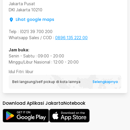
Jakarta Pusat
DKI Jakarta
10210
Lihat google maps
Telp
:
(021) 39 700 200
Whatsapp Sales / COD
:
0896 135 222 00
Jam buka:
Senin - Sabtu
:
09:00
-
20:00
Minggu/Libur Nasional
:
12:00
-
20:00
Idul Fitri
: libur
Selengkapnya
Beli langsung/self pickup di kota lainnya
Download Aplikasi JakartaNotebook