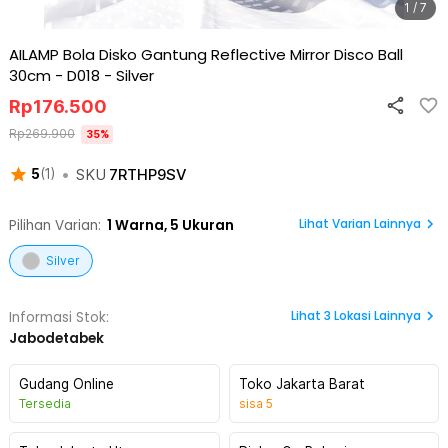
1 / 7
AILAMP Bola Disko Gantung Reflective Mirror Disco Ball
30cm - D018
-
Silver
Rp
176.500
Rp
269.900
35
%
•
SKU
7RTHP9SV
5
(
1
)
Lihat Varian Lainnya
Pilihan Varian:
1
Warna,
5 Ukuran
Silver
Lihat
3
Lokasi Lainnya
Informasi Stok:
Jabodetabek
Gudang Online
Toko Jakarta Barat
Tersedia
sisa
5