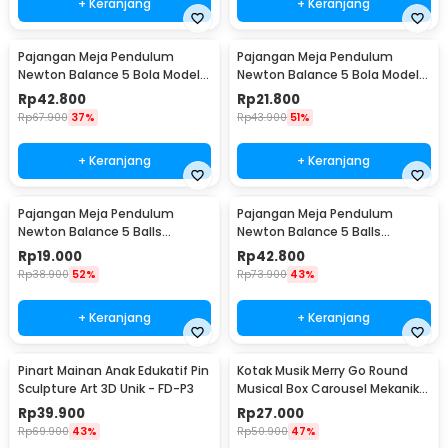
+ Keranjang
+ Keranjang
Pajangan Meja Pendulum
Pajangan Meja Pendulum
Newton Balance 5 Bola Model
Newton Balance 5 Bola Model
Arched M - ZY02
Arched S - ZY02
Rp
42.800
Rp
21.800
Rp
67.900
37%
Rp
43.900
51%
+ Keranjang
+ Keranjang
Pajangan Meja Pendulum
Pajangan Meja Pendulum
Newton Balance 5 Balls
Newton Balance 5 Balls
Stainless Steel Model T S -
Stainless Steel Model T L -
Rp
19.000
Rp
42.800
LX013
LX013
Rp
38.900
52%
Rp
73.900
43%
+ Keranjang
+ Keranjang
Pinart Mainan Anak Edukatif Pin
Kotak Musik Merry Go Round
Sculpture Art 3D Unik - FD-P3
Musical Box Carousel Mekanikal
- HD-Y02
Rp
39.900
Rp
27.000
Rp
69.900
43%
Rp
50.900
47%