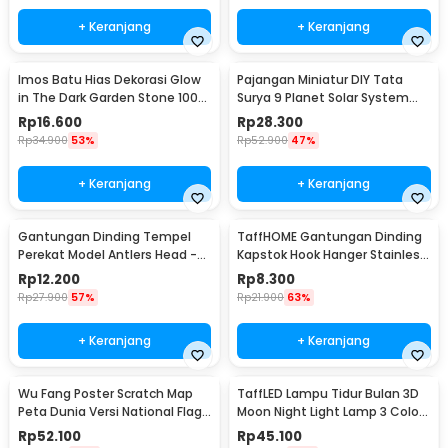
+ Keranjang
+ Keranjang
Imos Batu Hias Dekorasi Glow
Pajangan Miniatur DIY Tata
in The Dark Garden Stone 100
Surya 9 Planet Solar System
PCS - HC0043
Planetary - 2135
Rp
16.600
Rp
28.300
Rp
34.900
53%
Rp
52.900
47%
+ Keranjang
+ Keranjang
Gantungan Dinding Tempel
TaffHOME Gantungan Dinding
Perekat Model Antlers Head -
Kapstok Hook Hanger Stainless
MU03
Steel 201 - MT11
Rp
12.200
Rp
8.300
Rp
27.900
57%
Rp
21.900
63%
+ Keranjang
+ Keranjang
Wu Fang Poster Scratch Map
TaffLED Lampu Tidur Bulan 3D
Peta Dunia Versi National Flag
Moon Night Light Lamp 3 Color
- ZJP-M018
8cm 1W 5V - LD002701
Rp
52.100
Rp
45.100