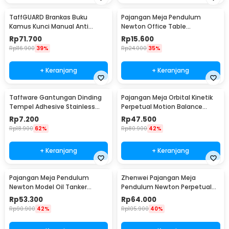
TaffGUARD Brankas Buku
Pajangan Meja Pendulum
Kamus Kunci Manual Anti
Newton Office Table
Maling Hidden Safe Box Besar -
Decoration 5 Ball S - H50S
Rp
71.700
Rp
15.600
KB-10L
Rp
116.900
39%
Rp
24.000
35%
+ Keranjang
+ Keranjang
Taffware Gantungan Dinding
Pajangan Meja Orbital Kinetik
Tempel Adhesive Stainless
Perpetual Motion Balance
Steel 6 PCS - ST40
Physics - NR31TX
Rp
7.200
Rp
47.500
Rp
18.900
62%
Rp
80.900
42%
+ Keranjang
+ Keranjang
Pajangan Meja Pendulum
Zhenwei Pajangan Meja
Newton Model Oil Tanker
Pendulum Newton Perpetual
Perpetual Debate - B101
Model Ferris Wheel - ZPW
Rp
53.300
Rp
64.000
Rp
90.900
42%
Rp
105.900
40%