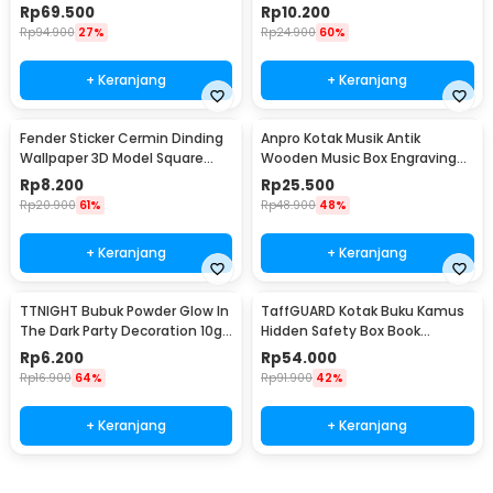
ZC211700
N401
Rp
69.500
Rp
10.200
Rp
94.900
27%
Rp
24.900
60%
+ Keranjang
+ Keranjang
Fender Sticker Cermin Dinding
Anpro Kotak Musik Antik
Wallpaper 3D Model Square
Wooden Music Box Engraving
Mirror 9 PCS - Q353
Harry Potter - ADQ0194
Rp
8.200
Rp
25.500
Rp
20.900
61%
Rp
48.900
48%
+ Keranjang
+ Keranjang
TTNIGHT Bubuk Powder Glow In
TaffGUARD Kotak Buku Kamus
The Dark Party Decoration 10g
Hidden Safety Box Book
- T01
Password Lock Size S - KB-10P
Rp
6.200
Rp
54.000
Rp
16.900
64%
Rp
91.900
42%
+ Keranjang
+ Keranjang