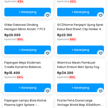
Rp
89.900
43%
Rp
76.900
42%
+ Keranjang
+ Keranjang
Stiker Dekorasi Dinding
GCDHome Penjepit Ujung Sprei
Hexagon Mirror Acrylic 7 PCS
Kasur Bed Sheet Clip Holder 4
PCS - FS-1809
Rp
20.000
Rp
22.100
Rp
39.900
50%
Rp
43.900
50%
+ Keranjang
+ Keranjang
Pajangan Meja Stickman
Warmtoo Mesin Pembuat
Cradle Dynamic Balance
Kabut Embun Mist Spray Fog
Instrument Ball Pendulum
Maker 12 LED 24V - WT01
Rp
16.400
Rp
34.200
Rp
34.900
54%
Rp
61.900
45%
+ Keranjang
+ Keranjang
Pajangan Lampu Bola Kristal
Poster Peta Dunia Large
Plasma Light Sphere -
Vintage World Map 103x69cm -