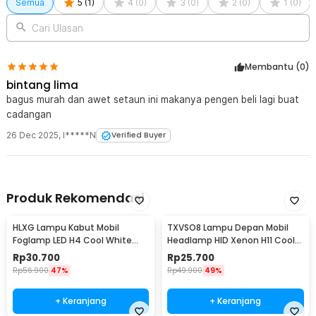
Semua
5
(
1
)
4
(
0
)
3
(
0
)
2
(
0
)
1
(
0
)
Cari Ulasan
Membantu (
0
)
bintang lima
bagus murah dan awet setaun ini makanya pengen beli lagi buat
cadangan
26 Dec 2025
,
I*****N
Verified Buyer
Produk Rekomendasi
HLXG Lampu Kabut Mobil
TXVSO8 Lampu Depan Mobil
Foglamp LED H4 Cool White
Headlamp HID Xenon H11 Cool
8000K 7.5W 1 PCS - MA355
White 12V 35W - XG2
Rp
30.700
Rp
25.700
Rp
56.900
47%
Rp
49.900
49%
+ Keranjang
+ Keranjang