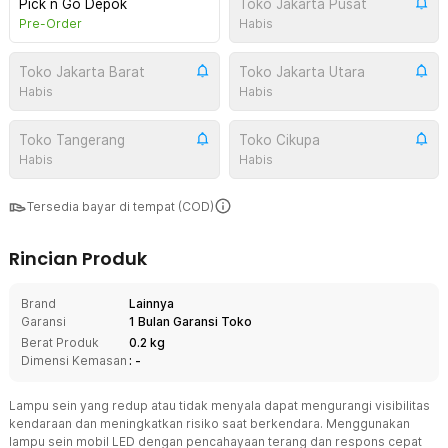
Pick n Go Depok
Toko Jakarta Pusat
Pre-Order
Habis
Toko Jakarta Barat
Toko Jakarta Utara
Habis
Habis
Toko Tangerang
Toko Cikupa
Habis
Habis
Tersedia bayar di tempat (COD)
Rincian Produk
Brand
Lainnya
Garansi
1 Bulan Garansi Toko
Berat Produk
0.2 kg
Dimensi Kemasan
: -
Lampu sein yang redup atau tidak menyala dapat mengurangi visibilitas
kendaraan dan meningkatkan risiko saat berkendara. Menggunakan
lampu sein mobil LED dengan pencahayaan terang dan respons cepat