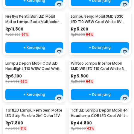
+ Keranjang
+ Keranjang
Fireflys Pentil Ban LED Mobil
Lampu Senja Mobil SMD 3030
Motor Lampu Roda Multicolor
LED T10 W5W Cool White 1W
2PCS - AG10
12/24V 2 PCS
Rp
11.800
Rp
6.200
Rp
26.900
57%
Rp
16.900
64%
+ Keranjang
+ Keranjang
Lampu Depan Mobil COB LED
Willtoo Lampu Interior Mobil
Headlight T10 W5W Cool White
SMD WB LED T10 Cool White 3W
1W 12V 2 PCS - T10-W5
12V - YSY-PL
Rp
6.100
Rp
5.800
Rp
15.900
62%
Rp
15.900
64%
+ Keranjang
+ Keranjang
TaffLED Lampu Rem Sein Motor
TaffLED Lampu Depan Mobil H4
LED Strip Flexible 2in1 Color 12V
Headlamp COB LED Cool White
20cm
36W 2 PCS - C6
Rp
7.800
Rp
44.800
Rp
19.900
61%
Rp
76.900
42%