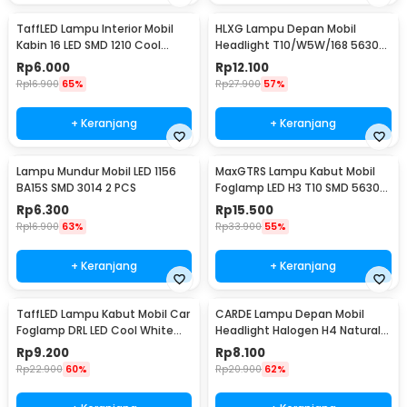
TaffLED Lampu Interior Mobil
HLXG Lampu Depan Mobil
Kabin 16 LED SMD 1210 Cool
Headlight T10/W5W/168 5630
White 2 PCS - BA11S
Cool White 5W 2 PCS
Rp
6.000
Rp
12.100
Rp
16.900
65%
Rp
27.900
57%
+ Keranjang
+ Keranjang
Lampu Mundur Mobil LED 1156
MaxGTRS Lampu Kabut Mobil
BA15S SMD 3014 2 PCS
Foglamp LED H3 T10 SMD 5630
Cool White 2 PCS - SMDWB
Rp
6.300
Rp
15.500
Rp
16.900
63%
Rp
33.900
55%
+ Keranjang
+ Keranjang
TaffLED Lampu Kabut Mobil Car
CARDE Lampu Depan Mobil
Foglamp DRL LED Cool White
Headlight Halogen H4 Natural
12V 8W 1 PCS - QC
White 100/90W 1PC - P43T
Rp
9.200
Rp
8.100
Rp
22.900
60%
Rp
20.900
62%