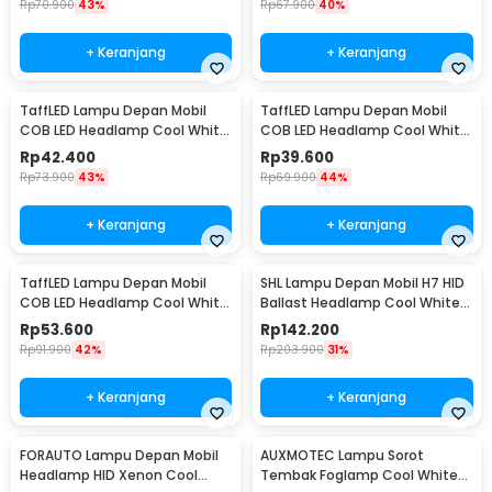
Rp
70.900
43%
Rp
67.900
40%
+ Keranjang
+ Keranjang
TaffLED Lampu Depan Mobil
TaffLED Lampu Depan Mobil
COB LED Headlamp Cool White
COB LED Headlamp Cool White
IP65 32V H7 - S2
IP65 32V H11 - S2
Rp
42.400
Rp
39.600
Rp
73.900
43%
Rp
69.900
44%
+ Keranjang
+ Keranjang
TaffLED Lampu Depan Mobil
SHL Lampu Depan Mobil H7 HID
COB LED Headlamp Cool White
Ballast Headlamp Cool White
IP65 32V H4/9003 - S2
55W 12V 2PCS - RSVR
Rp
53.600
Rp
142.200
Rp
91.900
42%
Rp
203.900
31%
+ Keranjang
+ Keranjang
FORAUTO Lampu Depan Mobil
AUXMOTEC Lampu Sorot
Headlamp HID Xenon Cool
Tembak Foglamp Cool White