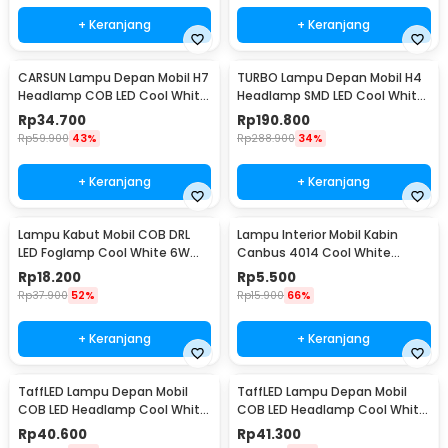
+ Keranjang
+ Keranjang
CARSUN Lampu Depan Mobil H7
TURBO Lampu Depan Mobil H4
Headlamp COB LED Cool White
Headlamp SMD LED Cool White
36W 2 PCS - C6
40W 2 PCS - T1
Rp
34.700
Rp
190.800
Rp
59.900
43%
Rp
288.900
34%
+ Keranjang
+ Keranjang
Lampu Kabut Mobil COB DRL
Lampu Interior Mobil Kabin
LED Foglamp Cool White 6W
Canbus 4014 Cool White
12V 190mm - MA357
31mm 12SMD LED
Rp
18.200
Rp
5.500
Rp
37.900
52%
Rp
15.900
66%
+ Keranjang
+ Keranjang
TaffLED Lampu Depan Mobil
TaffLED Lampu Depan Mobil
COB LED Headlamp Cool White
COB LED Headlamp Cool White
IP65 32V 9005/HB3/H10 - S2
IP65 32V 9006/HB4 - S2
Rp
40.600
Rp
41.300