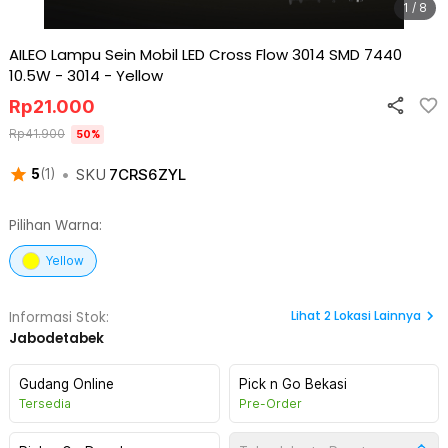
1 / 8
AILEO Lampu Sein Mobil LED Cross Flow 3014 SMD 7440
10.5W - 3014
-
Yellow
Rp
21.000
Rp
41.900
50
%
•
SKU
7CRS6ZYL
5
(
1
)
Pilihan Warna:
Yellow
Lihat
2
Lokasi Lainnya
Informasi Stok:
Jabodetabek
Gudang Online
Pick n Go Bekasi
Tersedia
Pre-Order