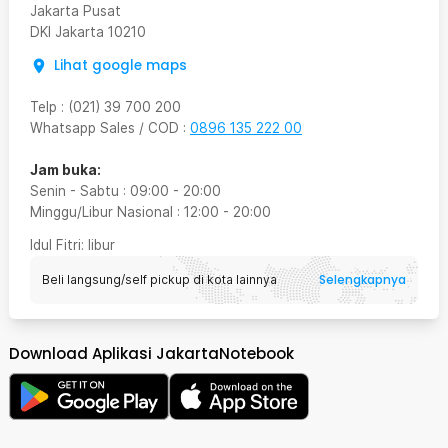
Jakarta Pusat
DKI Jakarta
10210
Lihat google maps
Telp
:
(021) 39 700 200
Whatsapp Sales / COD
:
0896 135 222 00
Jam buka:
Senin - Sabtu
:
09:00
-
20:00
Minggu/Libur Nasional
:
12:00
-
20:00
Idul Fitri
: libur
Selengkapnya
Beli langsung/self pickup di kota lainnya
Download Aplikasi JakartaNotebook