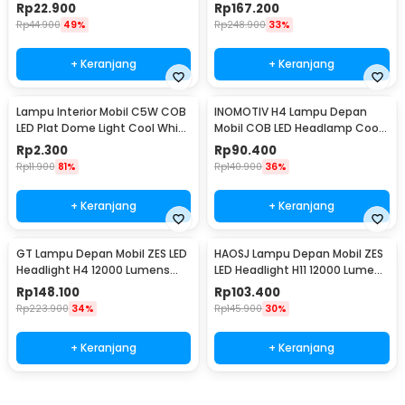
White 35W 12V 1 PCS H1
IP67 108W 9-50V 20cm 36 LED -
Rp
22.900
Rp
167.200
A8
Rp
44.900
49%
Rp
248.900
33%
+ Keranjang
+ Keranjang
Lampu Interior Mobil C5W COB
INOMOTIV H4 Lampu Depan
LED Plat Dome Light Cool White
Mobil COB LED Headlamp Cool
2W 1 PCS 31mm - BA9S
White 72W 2 PCS
Rp
2.300
Rp
90.400
Rp
11.900
81%
Rp
140.900
36%
+ Keranjang
+ Keranjang
GT Lampu Depan Mobil ZES LED
HAOSJ Lampu Depan Mobil ZES
Headlight H4 12000 Lumens
LED Headlight H11 12000 Lumens
55W 9-32V 2 PCS Cool White
55W 2 PCS 6000K/Pure White -
Rp
148.100
Rp
103.400
6000K - K5
K5
Rp
223.900
34%
Rp
145.900
30%
+ Keranjang
+ Keranjang