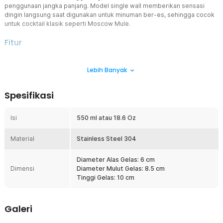
penggunaan jangka panjang. Model single wall memberikan sensasi
dingin langsung saat digunakan untuk minuman ber-es, sehingga cocok
untuk cocktail klasik seperti Moscow Mule.
Fitur
Stainless Steel 304 Anti Karat
Lebih Banyak
Menggunakan material stainless steel 304 yang dikenal tahan karat
dan aman untuk makanan/minuman. Material ini tidak mudah
berkarat meski sering digunakan untuk minuman dingin. Cocok
Spesifikasi
untuk penggunaan harian di rumah maupun bar.
Desain Single Wall Autentik
Isi
550 ml atau 18.6 Oz
Berbeda dari versi double wall, model single wall memberikan
sensasi dingin alami saat memegang mug berisi es. Memberikan
Material
pengalaman minum cocktail yang lebih autentik seperti di bar
Stainless Steel 304
profesional. Desain ini juga membuat bobot lebih ringan.
Diameter Alas Gelas: 6 cm
Finishing Copper Korea Style
Dimensi
Diameter Mulut Gelas: 8.5 cm
Warna copper mengilap memberikan tampilan estetik dan eksklusif.
Tinggi Gelas: 10 cm
Cocok untuk konsep home bar, cafe, atau konten media sosial
bertema minuman. Tampilan premium meningkatkan value minuman
yang disajikan.
Galeri
Kapasitas Besar 550 ml
Dengan kapasitas 550 ml, mug ini ideal untuk cocktail dengan es