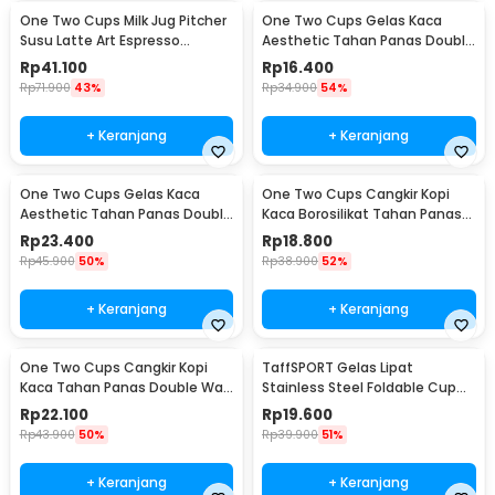
One Two Cups Milk Jug Pitcher
One Two Cups Gelas Kaca
Susu Latte Art Espresso
Aesthetic Tahan Panas Double
Stainless Steel 350ml - 10084
Wall Glass 250ml - PLY1704
Rp
41.100
Rp
16.400
Rp
71.900
43%
Rp
34.900
54%
+ Keranjang
+ Keranjang
One Two Cups Gelas Kaca
One Two Cups Cangkir Kopi
Aesthetic Tahan Panas Double
Kaca Borosilikat Tahan Panas
Wall Glass 433ml - PLY1704
Double Wall Cup 160ml
Rp
23.400
Rp
18.800
Rp
45.900
50%
Rp
38.900
52%
+ Keranjang
+ Keranjang
One Two Cups Cangkir Kopi
TaffSPORT Gelas Lipat
Kaca Tahan Panas Double Wall
Stainless Steel Foldable Cup
Cup 180ml - DOME240
Carabiner 240ml - F180
Rp
22.100
Rp
19.600
Rp
43.900
50%
Rp
39.900
51%
+ Keranjang
+ Keranjang