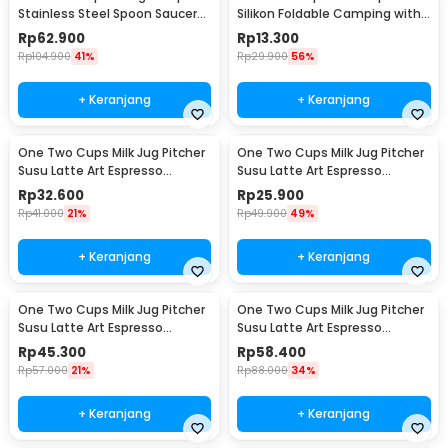
Stainless Steel Spoon Saucer
Silikon Foldable Camping with
Cup 120ml - 201
Strap 200ml - F120
Rp
62.900
Rp
13.300
Rp
104.900
41%
Rp
29.900
56%
+ Keranjang
+ Keranjang
One Two Cups Milk Jug Pitcher
One Two Cups Milk Jug Pitcher
Susu Latte Art Espresso
Susu Latte Art Espresso
Stainless Steel 350ml - J068
Stainless Steel 150ml - J068
Rp
32.600
Rp
25.900
Rp
41.000
21%
Rp
49.900
49%
+ Keranjang
+ Keranjang
One Two Cups Milk Jug Pitcher
One Two Cups Milk Jug Pitcher
Susu Latte Art Espresso
Susu Latte Art Espresso
Stainless Steel 600ml - J068
Stainless Steel 900ml - J068
Rp
45.300
Rp
58.400
Rp
57.000
21%
Rp
88.000
34%
+ Keranjang
+ Keranjang