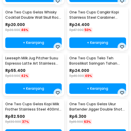
One Two Cups Gelas Whisky
One Two Cups Cangkir Kopi
Cocktail Double Wall Skull Rock
Stainless Steel Carabiner
Glass 150ml - SG-02
Camping Cup 220ml - C125
Rp
20.000
Rp
24.400
Rp
36.900
46%
Rp
47.900
50%
+ Keranjang
+ Keranjang
Leeseph Milk Jug Pitcher Susu
One Two Cups Teko Teh
Espresso Latte Art Stainless
Borosilikat Saringan Tahan
Steel 600ml - L-2016
Panas Teapot 500ml - TP-757
Rp
55.400
Rp
24.000
Rp
93.900
42%
Rp
46.900
49%
+ Keranjang
+ Keranjang
One Two Cups Gelas Kopi Milk
One Two Cups Gelas Ukur
Frother Stainless Steel 400ml -
Bartender Jigger Double Shot
WZ0011
15ml and 30ml - LE2
Rp
82.500
Rp
6.300
Rp
130.900
37%
Rp
16.900
63%