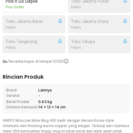
Pick n Go Depok
Toko Jakarta Pusat
Pre-Order
Habis
Toko Jakarta Barat
Toko Jakarta Utara
Habis
Habis
Toko Tangerang
Toko Cikupa
Habis
Habis
Tersedia bayar di tempat (COD)
Rincian Produk
Brand
Lainnya
Garansi
-
Berat Produk
0.43 kg
Dimensi Kemasan
14
x
12
x
14
cm
AINIYO Moscow Mule Mug A55 hadir dengan desain Korea style
minimalis dan finishing warna copper yang elegan. Terbuat dari stainless
steel 304 berkualitas tinggi, mug ini tahan karat dan lebih awet untuk