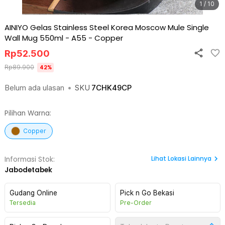
1 / 10
AINIYO Gelas Stainless Steel Korea Moscow Mule Single
Wall Mug 550ml - A55
-
Copper
Rp
52.500
Rp
89.900
42
%
Belum ada ulasan
•
SKU
7CHK49CP
Pilihan Warna:
Copper
Lihat
Lokasi Lainnya
Informasi Stok:
Jabodetabek
Gudang Online
Pick n Go Bekasi
Tersedia
Pre-Order