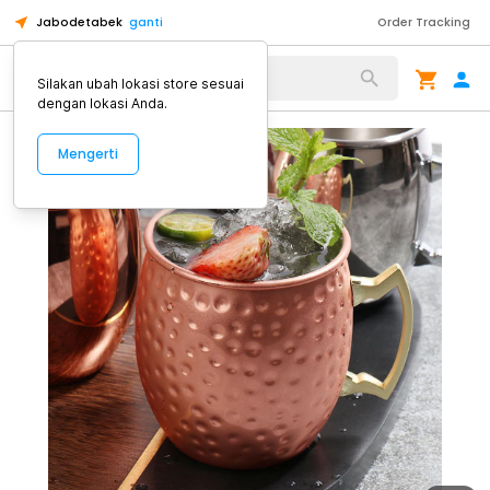
Jabodetabek
ganti
Order Tracking
Alat Kopi
Silakan ubah lokasi store sesuai
dengan lokasi Anda.
Mengerti