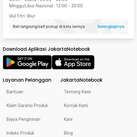
Minggu/Libur Nasional
:
12:00
-
20:00
Idul Fitri
: libur
Selengkapnya
Beli langsung/self pickup di kota lainnya
Download Aplikasi JakartaNotebook
Layanan Pelanggan
JakartaNotebook
Bantuan
Tentang Kami
Klaim Garansi Produk
Kontak Kami
Biaya Pengiriman
Karir
Indeks Produk
Blog