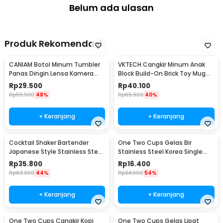
Belum ada ulasan
Produk Rekomendasi
CANIAM Botol Minum Tumbler
VKTECH Cangkir Minum Anak
Panas Dingin Lensa Kamera
Block Build-On Brick Toy Mug
24-105mm 400ml
350ml - 936SN
Rp
29.500
Rp
40.100
Rp
55.900
48%
Rp
65.900
40%
+ Keranjang
+ Keranjang
Cocktail Shaker Bartender
One Two Cups Gelas Bir
Japanese Style Stainless Steel
Stainless Steel Korea Single
200ml
Wall Glass 180ml - J070
Rp
35.800
Rp
16.400
Rp
63.900
44%
Rp
34.900
54%
+ Keranjang
+ Keranjang
One Two Cups Cangkir Kopi
One Two Cups Gelas Lipat