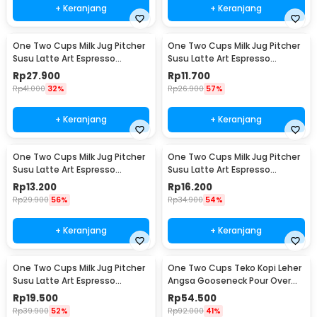
+ Keranjang
+ Keranjang
One Two Cups Milk Jug Pitcher
One Two Cups Milk Jug Pitcher
Susu Latte Art Espresso
Susu Latte Art Espresso
Stainless Steel 200ml - J068
Stainless Steel 1oz - S06HG
Rp
27.900
Rp
11.700
Rp
41.000
32%
Rp
26.900
57%
+ Keranjang
+ Keranjang
One Two Cups Milk Jug Pitcher
One Two Cups Milk Jug Pitcher
Susu Latte Art Espresso
Susu Latte Art Espresso
Stainless Steel 1.5oz - S06HG
Stainless Steel 3oz - S06HG
Rp
13.200
Rp
16.200
Rp
29.900
56%
Rp
34.900
54%
+ Keranjang
+ Keranjang
One Two Cups Milk Jug Pitcher
One Two Cups Teko Kopi Leher
Susu Latte Art Espresso
Angsa Gooseneck Pour Over
Stainless Steel 5oz - S06HG
Drip Kettle 250ml - AA049
Rp
19.500
Rp
54.500
Rp
39.900
52%
Rp
92.000
41%