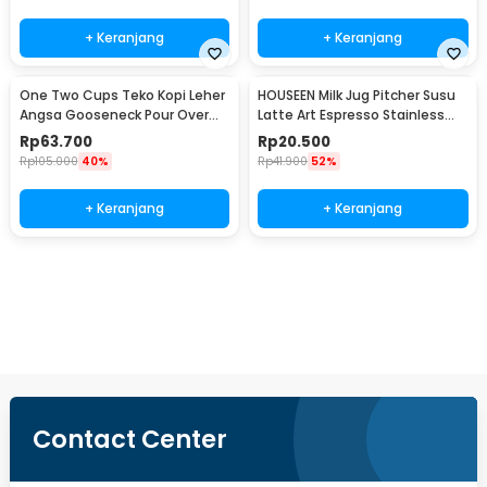
+ Keranjang
+ Keranjang
One Two Cups Teko Kopi Leher
HOUSEEN Milk Jug Pitcher Susu
Angsa Gooseneck Pour Over
Latte Art Espresso Stainless
Drip Kettle 350ml - AA049
Steel 55ml - DL060
Rp
63.700
Rp
20.500
Rp
105.000
40%
Rp
41.900
52%
+ Keranjang
+ Keranjang
Beli Sekarang
Contact Center