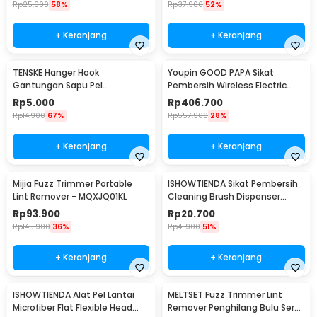
Rp
25.900
58%
Rp
37.900
52%
+ Keranjang
+ Keranjang
TENSKE Hanger Hook
Youpin GOOD PAPA Sikat
Gantungan Sapu Pel
Pembersih Wireless Electric
Multifungsi 1 PCS - GF-016
Cleaning - CL99
Rp
5.000
Rp
406.700
Rp
14.900
67%
Rp
557.900
28%
+ Keranjang
+ Keranjang
Mijia Fuzz Trimmer Portable
ISHOWTIENDA Sikat Pembersih
Lint Remover - MQXJQ01KL
Cleaning Brush Dispenser
Sabun Air - S0026
Rp
93.900
Rp
20.700
Rp
145.900
36%
Rp
41.900
51%
+ Keranjang
+ Keranjang
ISHOWTIENDA Alat Pel Lantai
MELTSET Fuzz Trimmer Lint
Microfiber Flat Flexible Head
Remover Penghilang Bulu Serat