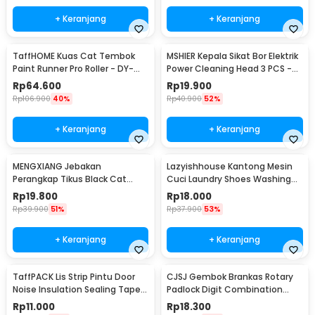
+ Keranjang
+ Keranjang
TaffHOME Kuas Cat Tembok
MSHIER Kepala Sikat Bor Elektrik
Paint Runner Pro Roller - DY-
Power Cleaning Head 3 PCS -
526
DB003
Rp
64.600
Rp
19.900
Rp
106.900
40%
Rp
40.900
52%
+ Keranjang
+ Keranjang
MENGXIANG Jebakan
Lazyishhouse Kantong Mesin
Perangkap Tikus Black Cat
Cuci Laundry Shoes Washing
Mousetrap 2 PCS - JB56
Mesh Bag - 62319
Rp
19.800
Rp
18.000
Rp
39.900
51%
Rp
37.900
53%
+ Keranjang
+ Keranjang
TaffPACK Lis Strip Pintu Door
CJSJ Gembok Brankas Rotary
Noise Insulation Sealing Tape
Padlock Digit Combination
5Mx3cm - B35
Padlock - CH-209
Rp
11.000
Rp
18.300