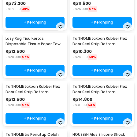
with Bucket - FMI60
Kain - CV8805
Rp
73.200
Rp
11.600
Rp
118.900
39%
Rp
26.900
57%
+ Keranjang
+ Keranjang
Lazy Rag Tisu Kertas
TaffHOME Lakban Rubber Flex
Disposable Tissue Paper Towel
Door Seal Strip Bottom
1 Roll (50 Helai) - MB104P
Waterproof 25mmx5M - TP39
Rp
12.500
Rp
10.300
Rp
28.900
57%
Rp
24.900
59%
+ Keranjang
+ Keranjang
TaffHOME Lakban Rubber Flex
TaffHOME Lakban Rubber Flex
Door Seal Strip Bottom
Door Seal Strip Bottom
Waterproof 35mmx5M - TP39
Waterproof 45mmx5M - TP39
Rp
12.500
Rp
14.800
Rp
28.900
57%
Rp
31.900
54%
+ Keranjang
+ Keranjang
TaffHOME Lis Penutup Celah
HOUSEEN Alas Silicone Shock