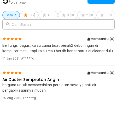
5
/5
2
Ulasan
Semua
5
(
2
)
4
(
0
)
3
(
0
)
2
(
0
)
1
(
0
)
Cari Ulasan
Membantu (
0
)
Berfungsi bagus, kalau cuma buat bersih2 debu ringan di
komputer mah,.. tapi kalau mau bersih bener harus di cleaner dulu.
11 Jan 2021
,
A*****q
Membantu (
0
)
Air Duster Semprotan Angin
berguna untuk membersihkan peralatan saya yg anti air ,
pengaplikasiannya mudah
29 Aug 2019
,
E*****g