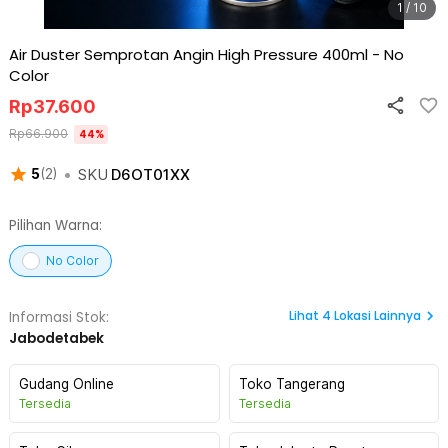
1 / 10
Air Duster Semprotan Angin High Pressure 400ml
-
No
Color
Rp
37.600
Rp
66.900
44
%
•
SKU
D6OT01XX
5
(
2
)
Pilihan Warna:
No Color
Lihat
4
Lokasi Lainnya
Informasi Stok:
Jabodetabek
Gudang Online
Toko Tangerang
Tersedia
Tersedia