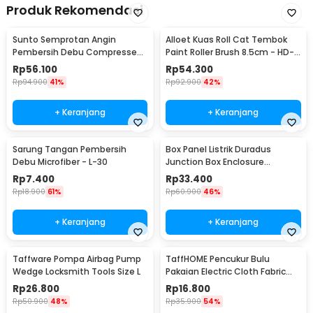
Produk Rekomendasi
Sunto Semprotan Angin
Alloet Kuas Roll Cat Tembok
Pembersih Debu Compressed
Paint Roller Brush 8.5cm - HD-
Air Duster 400ml - ST1003
TVYQS
Rp
56.100
Rp
54.300
Rp
94.900
41%
Rp
92.900
42%
+ Keranjang
+ Keranjang
Sarung Tangan Pembersih
Box Panel Listrik Duradus
Debu Microfiber - L-30
Junction Box Enclosure
Waterproof 158x90mm - B1589
Rp
7.400
Rp
33.400
Rp
18.900
61%
Rp
60.900
46%
+ Keranjang
+ Keranjang
Taffware Pompa Airbag Pump
TaffHOME Pencukur Bulu
Wedge Locksmith Tools Size L
Pakaian Electric Cloth Fabric
Shaver - FL-188
Rp
26.800
Rp
16.800
Rp
50.900
48%
Rp
35.900
54%