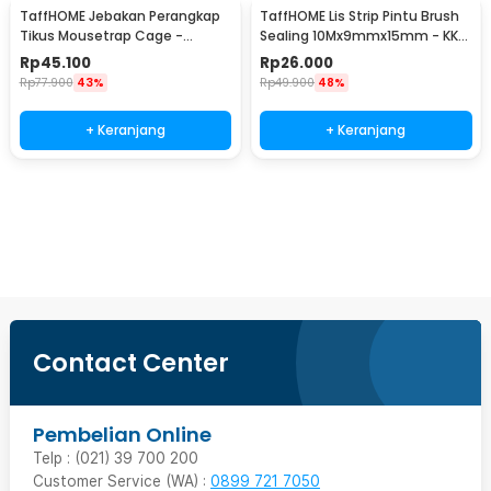
TaffHOME Jebakan Perangkap
TaffHOME Lis Strip Pintu Brush
Tikus Mousetrap Cage -
Sealing 10Mx9mmx15mm - KK-
HU1999
061
Rp
45.100
Rp
26.000
Rp
77.900
43%
Rp
49.900
48%
+ Keranjang
+ Keranjang
Beli Sekarang
Contact Center
Pembelian Online
Telp : (021) 39 700 200
Customer Service (WA) :
0899 721 7050