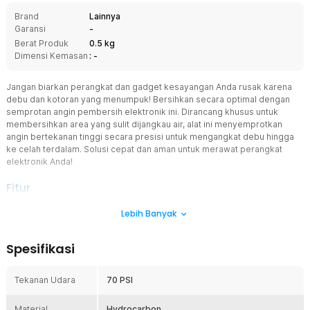
Brand
Lainnya
Garansi
-
Berat Produk
0.5 kg
Dimensi Kemasan
: -
Jangan biarkan perangkat dan gadget kesayangan Anda rusak karena
debu dan kotoran yang menumpuk! Bersihkan secara optimal dengan
semprotan angin pembersih elektronik ini. Dirancang khusus untuk
membersihkan area yang sulit dijangkau air, alat ini menyemprotkan
angin bertekanan tinggi secara presisi untuk mengangkat debu hingga
ke celah terdalam. Solusi cepat dan aman untuk merawat perangkat
elektronik Anda!
Fitur
70 PSI
Lebih Banyak
Semprotan angin ini mampu menghasilkan tekanan hingga 70 PSI,
ideal untuk membersihkan debu membandel pada perangkat
Spesifikasi
seperti keyboard, kamera, laptop, dan perangkat elektronik
lainnya. Pembersihan lebih efektif tanpa merusak komponen
sensitif.
Tekanan Udara
70 PSI
400 ml
Material
Dengan isi mencapai 400 ml, Anda dapat menggunakannya
Hydrocarbon