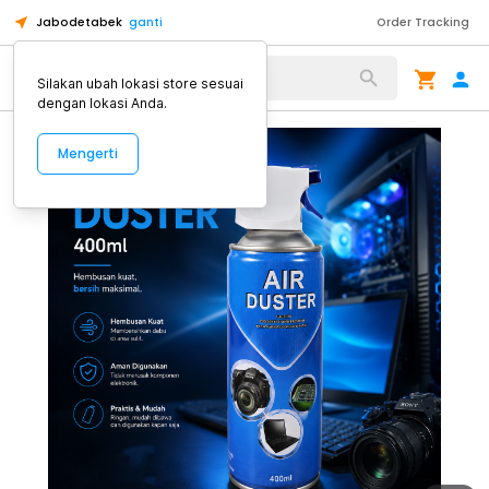
Jabodetabek
ganti
Order Tracking
Alat Kopi
Silakan ubah lokasi store sesuai
dengan lokasi Anda.
Mengerti