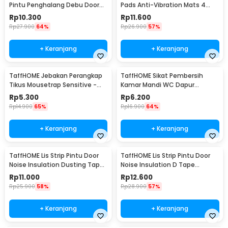
Pintu Penghalang Debu Door
Pads Anti-Vibration Mats 4
Bottom Seal 1M - LQ7
PCS - NY522
Rp
10.300
Rp
11.600
Rp
27.900
64%
Rp
26.900
57%
+ Keranjang
+ Keranjang
TaffHOME Jebakan Perangkap
TaffHOME Sikat Pembersih
Tikus Mousetrap Sensitive -
Kamar Mandi WC Dapur
ZL-2021
Sponge Brush - 8211
Rp
5.300
Rp
6.200
Rp
14.900
65%
Rp
16.900
64%
+ Keranjang
+ Keranjang
TaffHOME Lis Strip Pintu Door
TaffHOME Lis Strip Pintu Door
Noise Insulation Dusting Tape
Noise Insulation D Tape
5Mx9mmx9mm - KK-061
9x6mm 10M - KK-062
Rp
11.000
Rp
12.600
Rp
25.900
58%
Rp
28.900
57%
+ Keranjang
+ Keranjang