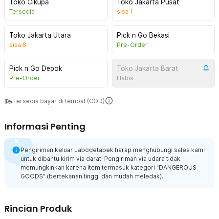
Toko Cikupa
Toko Jakarta Pusat
Tersedia
sisa
1
Toko Jakarta Utara
Pick n Go Bekasi
sisa
8
Pre-Order
Pick n Go Depok
Toko Jakarta Barat
Pre-Order
Habis
Tersedia bayar di tempat (COD)
Informasi Penting
Pengiriman keluar Jabodetabek harap menghubungi sales kami
untuk dibantu kirim via darat. Pengiriman via udara tidak
memungkinkan karena item termasuk kategori "DANGEROUS
GOODS" (bertekanan tinggi dan mudah meledak).
Rincian Produk