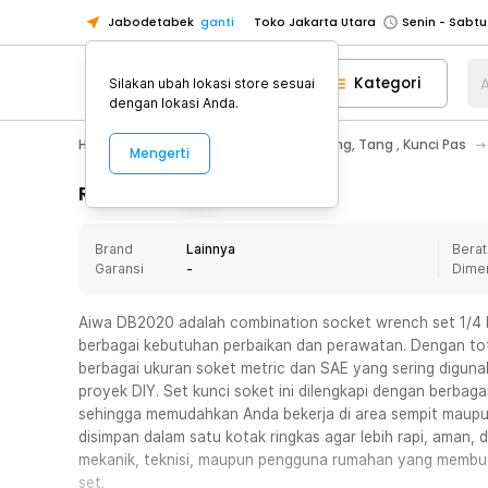
Jabodetabek
ganti
Toko Jakarta Utara
Toko Tangerang
Kategori
A
Silakan ubah lokasi store sesuai
Toko Cikupa
dengan lokasi Anda.
Pick n Go Jakarta Barat
Senin - J
Home Appliance
Perkakas
Obeng, Tang , Kunci Pas
Mengerti
Pick n Go Bekasi
Senin - Jumat (08
Pick n Go Depok
Senin - Jumat (08
Rincian Produk
Toko Jakarta Pusat
Senin - Sabtu
Brand
Lainnya
Berat
Toko Jakarta Barat
Senin - Sabtu
Garansi
-
Dime
Toko Jakarta Utara
Toko Tangerang
Aiwa DB2020 adalah combination socket wrench set 1/4 
berbagai kebutuhan perbaikan dan perawatan. Dengan tot
Toko Cikupa
berbagai ukuran soket metric dan SAE yang sering digun
Pick n Go Jakarta Barat
Senin - J
proyek DIY. Set kunci soket ini dilengkapi dengan berbag
sehingga memudahkan Anda bekerja di area sempit maupun
Pick n Go Bekasi
Senin - Jumat (08
disimpan dalam satu kotak ringkas agar lebih rapi, aman
Pick n Go Depok
Senin - Jumat (08
mekanik, teknisi, maupun pengguna rumahan yang membutu
set.