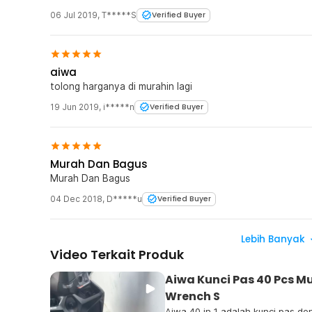
06 Jul 2019
,
T*****S
Verified Buyer
aiwa
tolong harganya di murahin lagi
19 Jun 2019
,
i*****n
Verified Buyer
Murah Dan Bagus
Murah Dan Bagus
04 Dec 2018
,
D*****u
Verified Buyer
Lebih Banyak
Video Terkait Produk
Aiwa Kunci Pas 40 Pcs M
Wrench S
Aiwa 40 in 1 adalah kunci pas d