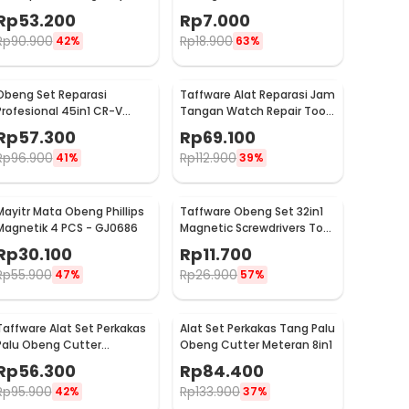
Outdoor Survival - JT21
1/4 Inch 290mm - HT566
Rp
53.200
Rp
7.000
Rp
90.900
Rp
18.900
42%
63%
Obeng Set Reparasi
Taffware Alat Reparasi Jam
Profesional 45in1 CR-V
Tangan Watch Repair Tool
untuk HP Laptop Elektronik
Kit Lengkap 13in1 - SC8005
Rp
57.300
Rp
69.100
- 6093
Rp
96.900
Rp
112.900
41%
39%
Mayitr Mata Obeng Phillips
Taffware Obeng Set 32in1
Magnetik 4 PCS - GJ0686
Magnetic Screwdrivers Tool
for Smartphone - 7089C
Rp
30.100
Rp
11.700
Rp
55.900
Rp
26.900
47%
57%
Taffware Alat Set Perkakas
Alat Set Perkakas Tang Palu
Palu Obeng Cutter
Obeng Cutter Meteran 8in1
Meteran 8in1
Rp
56.300
Rp
84.400
Rp
95.900
Rp
133.900
42%
37%