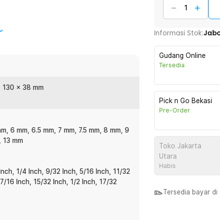
Informasi Stok:
Jab
engan berbagai ukuran serta 5 aksesori
Gudang Online
ncakup ukuran metric dan SAE yang
Tersedia
 membeli kunci soket tambahan untuk
x 130 x 38 mm
Pick n Go Bekasi
tif seperti perawatan motor, mobil,
Pre-Order
 DIY di rumah seperti perakitan,
 untuk penggunaan profesional maupun
mm, 6 mm, 6.5 mm, 7 mm, 7.5 mm, 8 mm, 9
, 13 mm
Toko Jakarta
Utara
el berkualitas yang kuat dan tahan lama.
Habis
Inch, 1/4 Inch, 9/32 Inch, 5/16 Inch, 11/32
torsi dengan baik. Cocok untuk
 7/16 Inch, 15/32 Inch, 1/2 Inch, 17/32
ns.
Tersedia bayar d
ar, dan adaptor untuk memudahkan berbagai