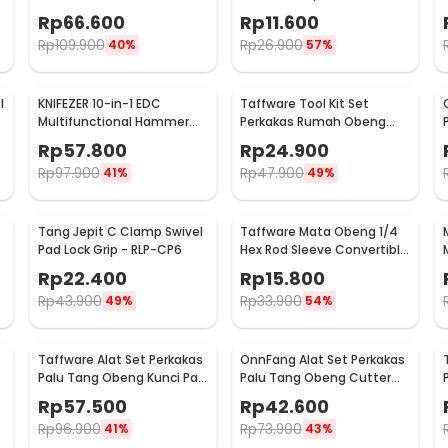
Lock System - MPA01
Pas Hex Obeng - HW0668
Rp
66.600
Rp
11.600
Rp
109.900
Rp
26.900
40%
57%
l
KNIFEZER 10-in-1 EDC
Taffware Tool Kit Set
Multifunctional Hammer
Perkakas Rumah Obeng
Tool for Camping Survival -
Tang Cutter Kunci L 12in1 -
Rp
57.800
Rp
24.900
WL-9003
KS-011
Rp
97.900
Rp
47.900
41%
49%
Tang Jepit C Clamp Swivel
Taffware Mata Obeng 1/4
Pad Lock Grip - RLP-CP6
Hex Rod Sleeve Convertible
Joints 8 PCS
Rp
22.400
Rp
15.800
Rp
43.900
Rp
33.900
49%
54%
Taffware Alat Set Perkakas
OnnFang Alat Set Perkakas
Palu Tang Obeng Kunci Pas
Palu Tang Obeng Cutter
15in1 - YL-8016
Meteran 8in1 - YL-8009A
Rp
57.500
Rp
42.600
Rp
96.900
Rp
73.900
41%
43%