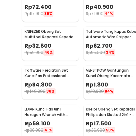
Survival Tool - MPA19
Tool Stainless Steel -
Rp
72.400
Rp
40.900
MPA13
Rp
117.900
Rp
71.900
39%
44%
KNIFEZER Obeng Set
Taffware Tang Kupas Kabe
Multitool Reparasi Sepeda
Automatic Wire Stripper
Swiss Army EDC 11in1 - T25
Cutter Crimper - TK0742
Rp
32.800
Rp
62.700
Rp
59.900
Rp
95.000
46%
34%
Taffware Peralatan Set
VENSTPOW Gantungan
Kunci Pas Professional
Kunci Obeng Kacamata
Tools 53in1 - CR-V53
Screwdriver Plus Minus
Rp
94.800
Rp
1.800
Hexagon - V001
Rp
146.900
Rp
10.900
36%
84%
LIJIAN Kunci Pas 8in1
Kseibi Obeng Set Reparasi
Hexagon Wrench with
Philips dan Slotted 2in1 -
Powerful Magnet - LJ21
1536
Rp
59.100
Rp
17.500
Rp
98.900
Rp
36.900
41%
53%