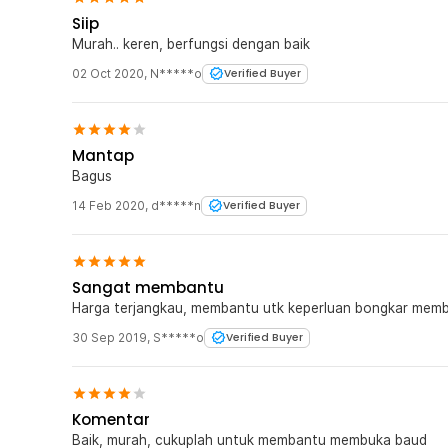
Siip
Murah.. keren, berfungsi dengan baik
02 Oct 2020
,
N*****o
Verified Buyer
Mantap
Bagus
14 Feb 2020
,
d*****n
Verified Buyer
Sangat membantu
Harga terjangkau, membantu utk keperluan bongkar mem
30 Sep 2019
,
S*****o
Verified Buyer
Komentar
Baik, murah, cukuplah untuk membantu membuka baud