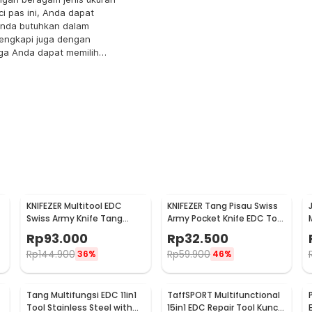
ci pas ini, Anda dapat
 Anda butuhkan dalam
lengkapi juga dengan
ga Anda dapat memilih
KNIFEZER Multitool EDC
KNIFEZER Tang Pisau Swiss
Swiss Army Knife Tang
Army Pocket Knife EDC Tool
2
Kunci Pas Stainless Steel -
Stainless Steel - A3009
Rp
93.000
Rp
32.500
MPG05
Rp
144.900
Rp
59.900
36%
46%
Tang Multifungsi EDC 11in1
TaffSPORT Multifunctional
Tool Stainless Steel with
15in1 EDC Repair Tool Kunci