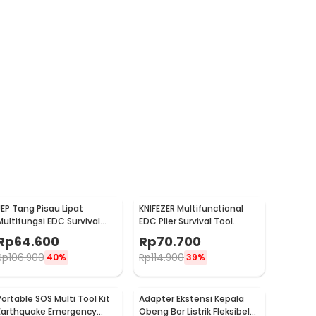
JEP Tang Pisau Lipat
KNIFEZER Multifunctional
Multifungsi EDC Survival
EDC Plier Survival Tool
Tool Stainless Steel -
Stainless Steel - MPA21
Rp
64.600
Rp
70.700
MPA22S
Rp
106.900
Rp
114.900
40%
39%
Portable SOS Multi Tool Kit
Adapter Ekstensi Kepala
Earthquake Emergency
Obeng Bor Listrik Fleksibel