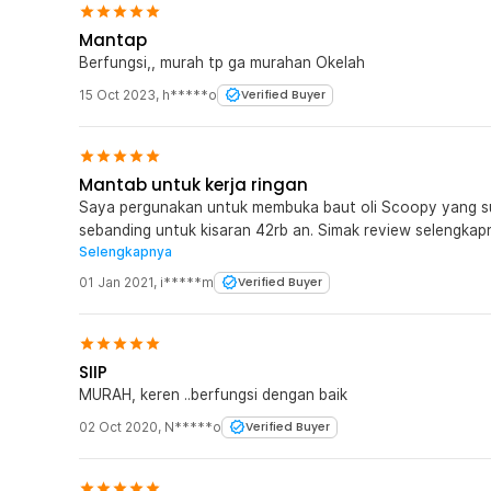
Mantap
Berfungsi,, murah tp ga murahan Okelah
15 Oct 2023
,
h*****o
Verified Buyer
Mantab untuk kerja ringan
Saya pergunakan untuk membuka baut oli Scoopy yang sudah slek. Mantab dan berh
sebanding untuk kisaran 42rb an. Simak review selengkapnya di video berikut ini.
Selengkapnya
https://youtu.be/0pm98Yw7Twc
01 Jan 2021
,
i*****m
Verified Buyer
SIIP
MURAH, keren ..berfungsi dengan baik
02 Oct 2020
,
N*****o
Verified Buyer