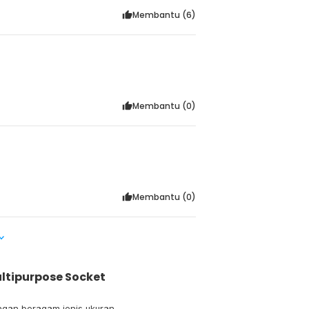
Membantu (
6
)
Membantu (
0
)
Membantu (
0
)
ultipurpose Socket
engan beragam jenis ukuran