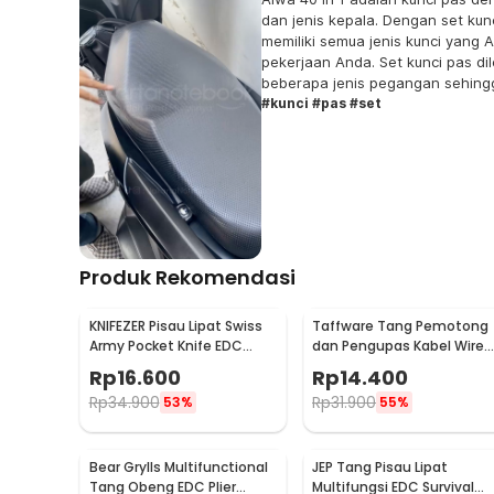
dan jenis kepala. Dengan set kun
memiliki semua jenis kunci yang
pekerjaan Anda. Set kunci pas di
beberapa jenis pegangan sehing
sesuai kebutuhan Anda.
#kunci #pas #set
Produk Rekomendasi
KNIFEZER Pisau Lipat Swiss
Taffware Tang Pemotong
Army Pocket Knife EDC
dan Pengupas Kabel Wire
Multifungsi 11in1 - A3011
Stripper 7 Slot - JM-CT4-1
Rp
16.600
Rp
14.400
Rp
34.900
Rp
31.900
53%
55%
Bear Grylls Multifunctional
JEP Tang Pisau Lipat
Tang Obeng EDC Plier
Multifungsi EDC Survival