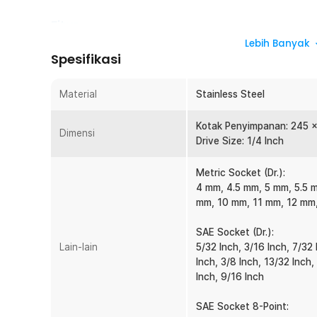
Fitur
Lebih Banyak
Set Kunci Soket Lengkap 40 PCS
Spesifikasi
Dalam satu paket, Anda mendapatkan 34 kepala soket d
pendukung dan kotak penyimpanan. Kelengkapan ini me
Material
Stainless Steel
umum digunakan. Dengan satu set ini, Anda tidak perlu
pekerjaan sehari-hari.
Kotak Penyimpanan: 245 
Dimensi
Cocok untuk Otomotif dan DIY
Drive Size: 1/4 Inch
Set kunci soket ini sangat ideal untuk pekerjaan otomo
maupun mesin kecil. Selain itu, cocok juga untuk proyek
Metric Socket (Dr.):
perbaikan furnitur, atau instalasi peralatan. Fleksibel
4 mm, 4.5 mm, 5 mm, 5.5 
pribadi.
mm, 10 mm, 11 mm, 12 mm
Material Stainless Steel Berkualitas
SAE Socket (Dr.):
Semua kepala soket dan alat terbuat dari stainless ste
Lain-lain
5/32 Inch, 3/16 Inch, 7/32 
Material ini tidak mudah berkarat dan mampu menahan 
Inch, 3/8 Inch, 13/32 Inch,
penggunaan jangka panjang dan kondisi kerja yang inte
Inch, 9/16 Inch
Pegangan dan Aksesori Variatif
Set ini dilengkapi handle spinner, obeng, extension b
SAE Socket 8-Point: