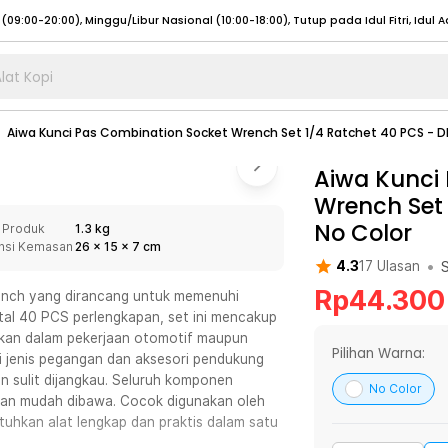
lat Kopi
umat (07:00 - 20:00), Sabtu - Minggu (08:00 - 20:00), Tutup pada Idul Fitri
Sele
Aiwa Kunci Pas Combination Socket Wrench Set 1/4 Ratchet 40 PCS - 
:00 - 20:00), Sabtu - Minggu/ Libur Nasional (08:00 - 17:00)
Selengkapnya
:00 - 20:00), Sabtu - Minggu/ Libur Nasional (08:00 - 17:00)
Aiwa Kunci
Selengkapnya
Wrench Set 
 (09:00-20:00), Minggu/Libur Nasional (12:00-20:00), Tutup pada Idul Fitri
Sele
No Color
 Produk
1.3 kg
 (09:00-20:00), Minggu/Libur Nasional (12:00-20:00), Tutup pada Idul Fitri
Sele
nsi Kemasan
26
x
15
x
7
cm
•
4.3
17
Ulasan
Rp
44.300
Inch yang dirancang untuk memenuhi
al 40 PCS perlengkapan, set ini mencakup
akan dalam pekerjaan otomotif maupun
umat (07:00 - 20:00), Sabtu - Minggu (08:00 - 20:00), Tutup pada Idul Fitri
Sele
Pilihan Warna:
ai jenis pegangan dan aksesori pendukung
 sulit dijangkau. Seluruh komponen
:00 - 20:00), Sabtu - Minggu/ Libur Nasional (08:00 - 17:00)
Selengkapnya
No Color
, dan mudah dibawa. Cocok digunakan oleh
:00 - 20:00), Sabtu - Minggu/ Libur Nasional (08:00 - 17:00)
Selengkapnya
hkan alat lengkap dan praktis dalam satu