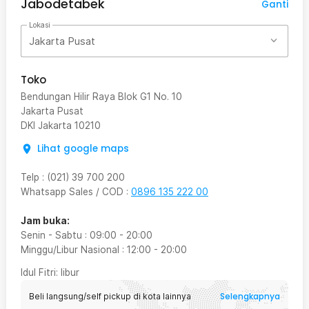
Jabodetabek
Ganti
Lokasi
Jakarta Pusat
Toko
Bendungan Hilir Raya Blok G1 No. 10
Jakarta Pusat
DKI Jakarta
10210
Lihat google maps
Telp
:
(021) 39 700 200
Whatsapp Sales / COD
:
0896 135 222 00
Jam buka:
Senin - Sabtu
:
09:00
-
20:00
Minggu/Libur Nasional
:
12:00
-
20:00
Idul Fitri
: libur
Selengkapnya
Beli langsung/self pickup di kota lainnya