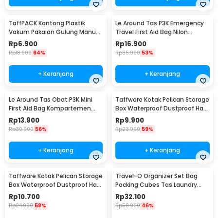
TaffPACK Kantong Plastik
Le Around Tas P3K Emergency
Vakum Pakaian Gulung Manual
Travel First Aid Bag Nilon
1 PCS 39.5x60cm - VB-70
23.7x13x7.5cm - LG129
Rp
6.900
Rp
16.900
Rp
18.900
64%
Rp
35.900
53%
+ Keranjang
+ Keranjang
Le Around Tas Obat P3K Mini
Taffware Kotak Pelican Storage
First Aid Bag Kompartemen
Box Waterproof Dustproof Hard
Travel - A3079
Case ABS S - G10/J020
Rp
13.900
Rp
9.900
Rp
30.900
56%
Rp
23.900
59%
+ Keranjang
+ Keranjang
Taffware Kotak Pelican Storage
Travel-O Organizer Set Bag
Box Waterproof Dustproof Hard
Packing Cubes Tas Laundry
Case ABS L - G10/J020
Multi Size 6 PCS - BIB-610
Rp
10.700
Rp
32.100
Rp
24.900
58%
Rp
58.900
46%