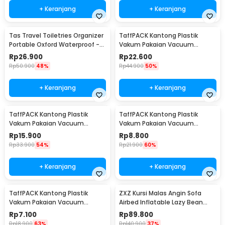
+ Keranjang
+ Keranjang
Tas Travel Toiletries Organizer
TaffPACK Kantong Plastik
Portable Oxford Waterproof -
Vakum Pakaian Vacuum
F119
Compression Bag 1 PCS L -
Rp
26.900
Rp
22.600
SN024
Rp
50.900
48%
Rp
44.900
50%
+ Keranjang
+ Keranjang
TaffPACK Kantong Plastik
TaffPACK Kantong Plastik
Vakum Pakaian Vacuum
Vakum Pakaian Vacuum
Compression Bag 1 PCS
Compression Bag 1 PCS
Rp
15.900
Rp
8.800
80x110cm - YK-1000
60x80cm - YK-1000
Rp
33.900
54%
Rp
21.900
60%
+ Keranjang
+ Keranjang
TaffPACK Kantong Plastik
ZXZ Kursi Malas Angin Sofa
Vakum Pakaian Vacuum
Airbed Inflatable Lazy Bean
Compression Bag 1 PCS
Bag 230x70cm - LZ081
Rp
7.100
Rp
89.800
50x70cm - YK-1000
Rp
18.900
63%
Rp
140.900
37%