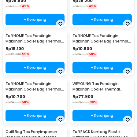
Rp
25.900
Rp
25.200
Rp
49.900
49%
Rp
48.900
49%
+ Keranjang
+ Keranjang
TaffHOME Tas Pendingin
TaffHOME Tas Pendingin
Makanan Cooler Bag Thermal
Makanan Cooler Bag Thermal
Insulated Bag 6 Inch - H07
Insulated Bag 28x14x17cm -
Rp
15.100
Rp
10.500
H24
Rp
32.900
55%
Rp
24.900
58%
+ Keranjang
+ Keranjang
TaffHOME Tas Pendingin
WEYOUNG Tas Pendingin
Makanan Cooler Bag Thermal
Makanan Cooler Thermal
Insulated Bag 21x14x17cm -
Insulated Bag 18L - M40
Rp
10.700
Rp
77.900
H24
Rp
24.900
58%
Rp
124.900
38%
+ Keranjang
+ Keranjang
QuiltBag Tas Penyimpanan
TaffPACK Kantong Plastik