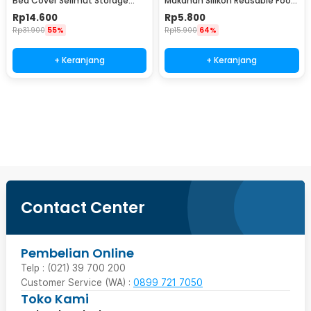
Bed Cover Selimut Storage
Makanan Silikon Reusable Food
Bag Organizer 1 PCS - MT6
Bag Ziplock Size L - PK-15
Rp
14.600
Rp
5.800
Rp
31.900
55%
Rp
15.900
64%
+ Keranjang
+ Keranjang
Beli Sekarang
Contact Center
Pembelian Online
Telp : (021) 39 700 200
Customer Service (WA) :
0899 721 7050
Toko Kami