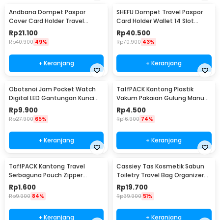
Andbana Dompet Paspor
SHEFU Dompet Travel Paspor
Cover Card Holder Travel
Card Holder Wallet 14 Slot
Wallet RFID Blocking - YX79
Waterproof - YP21
Rp
21.100
Rp
40.500
Rp
40.900
49%
Rp
70.900
43%
+ Keranjang
+ Keranjang
Obotsnoi Jam Pocket Watch
TaffPACK Kantong Plastik
Digital LED Gantungan Kunci
Vakum Pakaian Gulung Manual
Waterproof - PJX1600
40x60cm 1 PCS - TR028
Rp
9.900
Rp
4.500
Rp
27.900
65%
Rp
16.900
74%
+ Keranjang
+ Keranjang
TaffPACK Kantong Travel
Cassiey Tas Kosmetik Sabun
Serbaguna Pouch Zipper
Toiletry Travel Bag Organizer
Organizer 1 PCS - CC-003
21x17x8cm - VER.2
Rp
1.600
Rp
19.700
Rp
9.900
84%
Rp
39.900
51%
+ Keranjang
+ Keranjang