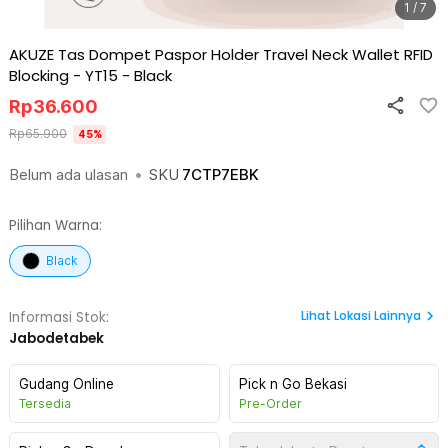
1 / 7
AKUZE Tas Dompet Paspor Holder Travel Neck Wallet RFID
Blocking - YT15
-
Black
Rp
36.600
Rp
65.900
45
%
Belum ada ulasan
•
SKU
7CTP7EBK
Pilihan Warna:
Black
Lihat
Lokasi Lainnya
Informasi Stok:
Jabodetabek
Gudang Online
Pick n Go Bekasi
Tersedia
Pre-Order