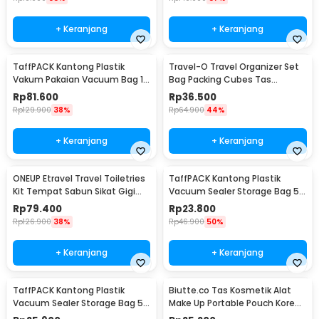
+ Keranjang
+ Keranjang
TaffPACK Kantong Plastik
Travel-O Travel Organizer Set
Vakum Pakaian Vacuum Bag 10
Bag Packing Cubes Tas
PCS Hand Pump - SN09109
Laundry 6 PCS - BIB-650
Rp
81.600
Rp
36.500
Rp
129.900
38%
Rp
64.900
44%
+ Keranjang
+ Keranjang
ONEUP Etravel Travel Toiletries
TaffPACK Kantong Plastik
Kit Tempat Sabun Sikat Gigi
Vacuum Sealer Storage Bag 5
Handuk - YW46
PCS 35x50cm - ZKD002
Rp
79.400
Rp
23.800
Rp
126.900
38%
Rp
46.900
50%
+ Keranjang
+ Keranjang
TaffPACK Kantong Plastik
Biutte.co Tas Kosmetik Alat
Vacuum Sealer Storage Bag 5
Make Up Portable Pouch Korean
PCS 50x70cm - ZKD002
Style - B4108