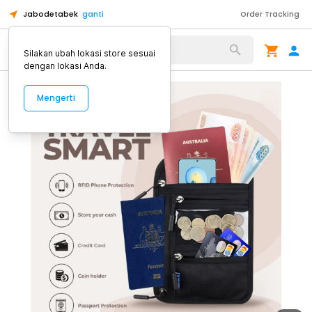
Jabodetabek
ganti
Order Tracking
Alat Kopi
Silakan ubah lokasi store sesuai
dengan lokasi Anda.
Mengerti