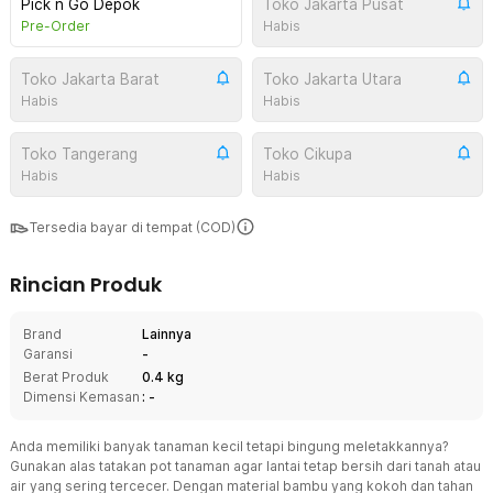
Pick n Go Depok
Toko Jakarta Pusat
Pre-Order
Habis
Toko Jakarta Barat
Toko Jakarta Utara
Habis
Habis
Toko Tangerang
Toko Cikupa
Habis
Habis
Tersedia bayar di tempat (COD)
Rincian Produk
Brand
Lainnya
Garansi
-
Berat Produk
0.4 kg
Dimensi Kemasan
: -
Anda memiliki banyak tanaman kecil tetapi bingung meletakkannya?
Gunakan alas tatakan pot tanaman agar lantai tetap bersih dari tanah atau
air yang sering tercecer. Dengan material bambu yang kokoh dan tahan