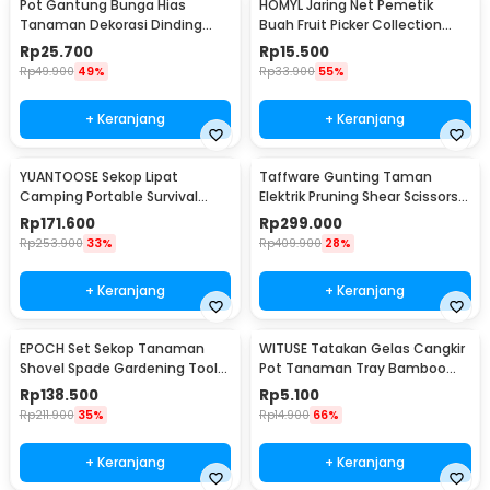
Pot Gantung Bunga Hias
HOMYL Jaring Net Pemetik
Tanaman Dekorasi Dinding
Buah Fruit Picker Collection
Vertical Garden 9 Slot - HY001-
Head 14cm - HM16
Rp
25.700
Rp
15.500
GR-5
Rp
49.900
49%
Rp
33.900
55%
+ Keranjang
+ Keranjang
YUANTOOSE Sekop Lipat
Taffware Gunting Taman
Camping Portable Survival
Elektrik Pruning Shear Scissors
Tactical Shovel 75cm - D14-10
48Vf 1500mAh - VIO48
Rp
171.600
Rp
299.000
Rp
253.900
33%
Rp
409.900
28%
+ Keranjang
+ Keranjang
EPOCH Set Sekop Tanaman
WITUSE Tatakan Gelas Cangkir
Shovel Spade Gardening Tools
Pot Tanaman Tray Bamboo
10 PCS - LXY55
Coaster 85mm - EQF301
Rp
138.500
Rp
5.100
Rp
211.900
35%
Rp
14.900
66%
+ Keranjang
+ Keranjang