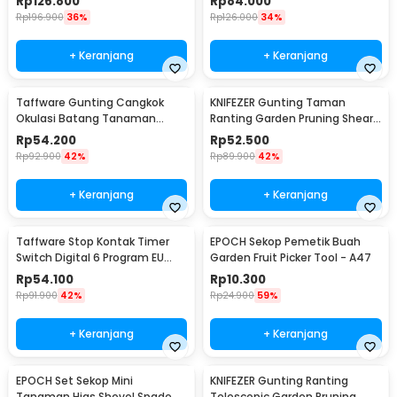
Rp
126.800
Rp
84.000
Rp
196.900
36%
Rp
126.000
34%
+ Keranjang
+ Keranjang
Taffware Gunting Cangkok
KNIFEZER Gunting Taman
Okulasi Batang Tanaman
Ranting Garden Pruning Shear
Grafting Pruning Tool - 210
Scissors - W238
Rp
54.200
Rp
52.500
Rp
92.900
42%
Rp
89.900
42%
+ Keranjang
+ Keranjang
Taffware Stop Kontak Timer
EPOCH Sekop Pemetik Buah
Switch Digital 6 Program EU
Garden Fruit Picker Tool - A47
Plug 16A 230V - W03
Rp
54.100
Rp
10.300
Rp
91.900
42%
Rp
24.900
59%
+ Keranjang
+ Keranjang
EPOCH Set Sekop Mini
KNIFEZER Gunting Ranting
Tanaman Hias Shovel Spade
Telescopic Garden Pruning