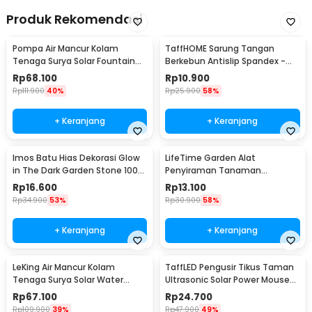
Produk Rekomendasi
Pompa Air Mancur Kolam
TaffHOME Sarung Tangan
Tenaga Surya Solar Fountain
Berkebun Antislip Spandex -
7V 1.5W 200L/H - GY-D-001
CZ-0146
Rp
68.100
Rp
10.900
Rp
111.900
40%
Rp
25.900
58%
+ Keranjang
+ Keranjang
Imos Batu Hias Dekorasi Glow
LifeTime Garden Alat
in The Dark Garden Stone 100
Penyiraman Tanaman
PCS - HC0043
Otomatis Micro Drip 2 PCS -
Rp
16.600
Rp
13.100
95109
Rp
34.900
53%
Rp
30.900
58%
+ Keranjang
+ Keranjang
LeKing Air Mancur Kolam
TaffLED Pengusir Tikus Taman
Tenaga Surya Solar Water
Ultrasonic Solar Power Mouse
Fountain - AS10A
Repellent - HR-533
Rp
67.100
Rp
24.700
Rp
109.900
39%
Rp
47.900
49%