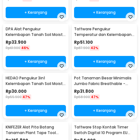
+ Keranjang
+ Keranjang
DPA Alat Pengukur
Taffware Pengukur
Kelembapan Tanah Soil Moist
Temperatur dan Kelembapan
PH Detector Analyzer - DPA301
Tanah Soil PH - TPH01803
Rp
33.900
Rp
51.100
Rp
61.900
46%
Rp
87.900
42%
+ Keranjang
+ Keranjang
HEDAO Pengukur 3in1
Pot Tanaman Besar Minimalis
Kelembapan Tanah Soil Moist
Jumbo Fabric Breathable -
pH Analyzer - TL00378
DFT24
Rp
30.000
Rp
31.800
Rp
55.900
47%
Rp
58.900
47%
+ Keranjang
+ Keranjang
KNIFEZER Alat Pita Batang
Taffware Stop Kontak Timer
Tanaman Plant Tape Tool
Switch Digital 10 Program EU
Tapener Machine - VK20
Plug 16A 230V - KWE-TM02-EU