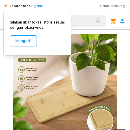
Jabodetabek
ganti
Order Tracking
Alat Kopi
Silakan ubah lokasi store sesuai
dengan lokasi Anda.
Mengerti