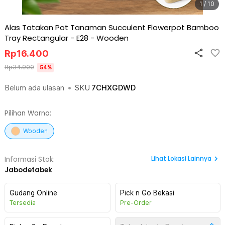
1 / 10
Alas Tatakan Pot Tanaman Succulent Flowerpot Bamboo
Tray Rectangular - E28
-
Wooden
Rp
16.400
Rp
34.900
54
%
Belum ada ulasan
•
SKU
7CHXGDWD
Pilihan Warna:
Wooden
Lihat
Lokasi Lainnya
Informasi Stok:
Jabodetabek
Gudang Online
Pick n Go Bekasi
Tersedia
Pre-Order