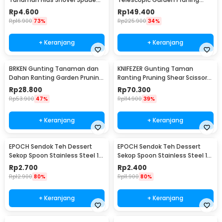
Gardening Tools 3 PCS -
Shear Scissors - 2026
Rp
4.600
Rp
149.400
LXY549
Rp
16.900
73%
Rp
225.900
34%
+ Keranjang
+ Keranjang
BRKEN Gunting Tanaman dan
KNIFEZER Gunting Taman
Dahan Ranting Garden Pruning
Ranting Pruning Shear Scissors
Shears Scissors - XH-Y
20mm - 1025
Rp
28.800
Rp
70.300
Rp
53.900
47%
Rp
114.900
39%
+ Keranjang
+ Keranjang
EPOCH Sendok Teh Dessert
EPOCH Sendok Teh Dessert
Sekop Spoon Stainless Steel 1
Sekop Spoon Stainless Steel 1
PCS Square - LXY550
PCS Round - LXY550
Rp
2.700
Rp
2.400
Rp
12.900
80%
Rp
11.900
80%
+ Keranjang
+ Keranjang