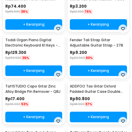
Control - P-011
Rp
74.400
Rp
3.200
Rp
119.900
38%
Rp
12.900
76%
+ Keranjang
+ Keranjang
Toddi Organ Piano Digital
Fender Tali Strap Gitar
Electronic Keyboard 61 Keys -
Adjustable Guitar Strap - 27B
MQ-6106
Rp
129.300
Rp
9.200
Rp
199.900
36%
Rp
22.900
60%
+ Keranjang
+ Keranjang
TaffSTUDIO Capo Gitar Zinc
ADDFOO Tas Gitar Oxford
Alloy Bridge Pin Remover - QBJ
Padded Guitar Case Double
Strap Waterproof - ZH06501
Rp
17.400
Rp
90.800
Rp
36.900
53%
Rp
141.900
37%
+ Keranjang
+ Keranjang