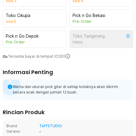
sisa
3
sisa
6
Toko Cikupa
Pick n Go Bekasi
sisa
5
Pre-Order
Pick n Go Depok
Toko Tangerang
Pre-Order
Habis
Tersedia bayar di tempat (COD)
Informasi Penting
Warna dan ukuran pick gitar di setiap kotaknya akan dikirim
secara acak dengan jumlah 12 buah.
Rincian Produk
Brand
TaffSTUDIO
Garansi
-