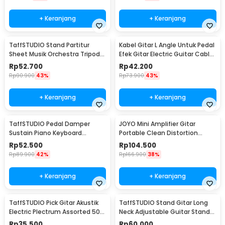
+ Keranjang
+ Keranjang
TaffSTUDIO Stand Partitur
Kabel Gitar L Angle Untuk Pedal
Sheet Musik Orchestra Tripod
Efek Gitar Electric Guitar Cable
Foldable 1.2m - F-01HC
6 PCS - XGQ-X-6
Rp
52.700
Rp
42.200
Rp
90.900
43%
Rp
73.900
43%
+ Keranjang
+ Keranjang
TaffSTUDIO Pedal Damper
JOYO Mini Amplifier Gitar
Sustain Piano Keyboard
Portable Clean Distortion
Universal Jack 6.35 mm - WTB-
Headphone Amp 2W - JA-01
Rp
52.500
Rp
104.500
005
Rp
89.900
42%
Rp
166.900
38%
+ Keranjang
+ Keranjang
TaffSTUDIO Pick Gitar Akustik
TaffSTUDIO Stand Gitar Long
Electric Plectrum Assorted 50
Neck Adjustable Guitar Stand
PCS - A011A
Steel - HK00433
Rp
35.500
Rp
60.000