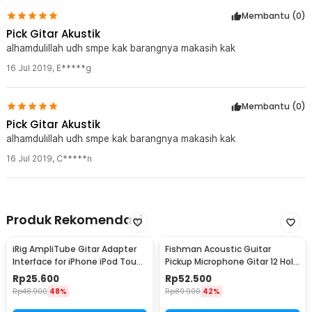
Membantu (
0
)
Pick Gitar Akustik
alhamdulillah udh smpe kak barangnya makasih kak
16 Jul 2019
,
E*****g
Membantu (
0
)
Pick Gitar Akustik
alhamdulillah udh smpe kak barangnya makasih kak
16 Jul 2019
,
C*****n
Produk Rekomendasi
iRig AmpliTube Gitar Adapter
Fishman Acoustic Guitar
Interface for iPhone iPod Touch
Pickup Microphone Gitar 12 Hole
iPad - IRIG-0003
6.35mm 2.8M - P-012
Rp
25.600
Rp
52.500
Rp
48.900
48%
Rp
89.900
42%