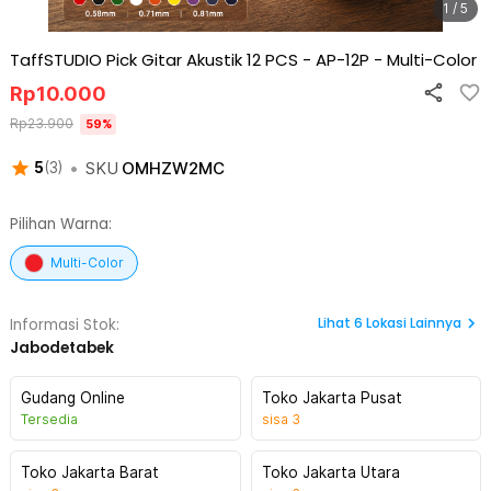
1 / 5
TaffSTUDIO Pick Gitar Akustik 12 PCS - AP-12P
-
Multi-Color
Rp
10.000
Rp
23.900
59
%
•
SKU
OMHZW2MC
5
(
3
)
Pilihan Warna:
Multi-Color
Lihat
6
Lokasi Lainnya
Informasi Stok:
Jabodetabek
Gudang Online
Toko Jakarta Pusat
Tersedia
sisa
3
Toko Jakarta Barat
Toko Jakarta Utara