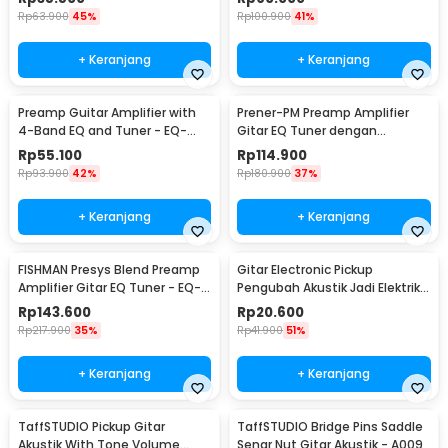
Rp
63.900
45%
Rp
100.900
41%
+ Keranjang
+ Keranjang
Preamp Guitar Amplifier with
Prener-PM Preamp Amplifier
4-Band EQ and Tuner - EQ-
Gitar EQ Tuner dengan
7545R
Microphone - LC-5
Rp
55.100
Rp
114.900
Rp
93.900
42%
Rp
180.900
37%
+ Keranjang
+ Keranjang
FISHMAN Presys Blend Preamp
Gitar Electronic Pickup
Amplifier Gitar EQ Tuner - EQ-
Pengubah Akustik Jadi Elektrik -
301
ST-20
Rp
143.600
Rp
20.600
Rp
217.900
35%
Rp
41.900
51%
+ Keranjang
+ Keranjang
TaffSTUDIO Pickup Gitar
TaffSTUDIO Bridge Pins Saddle
Akustik With Tone Volume
Senar Nut Gitar Akustik - A009