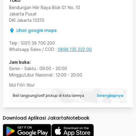
Toko
Bendungan Hilir Raya Blok G1 No. 10
Jakarta Pusat
DKI Jakarta
10210
Lihat google maps
Telp
:
(021) 39 700 200
Whatsapp Sales / COD
:
0896 135 222 00
Jam buka:
Senin - Sabtu
:
09:00
-
20:00
Minggu/Libur Nasional
:
12:00
-
20:00
Idul Fitri
: libur
Selengkapnya
Beli langsung/self pickup di kota lainnya
Download Aplikasi JakartaNotebook