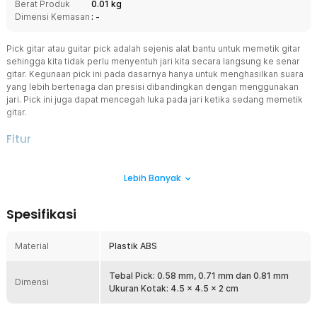
Berat Produk
0.01 kg
Dimensi Kemasan
: -
Pick gitar atau guitar pick adalah sejenis alat bantu untuk memetik gitar
sehingga kita tidak perlu menyentuh jari kita secara langsung ke senar
gitar. Kegunaan pick ini pada dasarnya hanya untuk menghasilkan suara
yang lebih bertenaga dan presisi dibandingkan dengan menggunakan
jari. Pick ini juga dapat mencegah luka pada jari ketika sedang memetik
gitar.
Fitur
Minimalkan Kesalahan
Lebih Banyak
Fungsi pick gitar ini sangat cocok dipakai ketika bermain gitar
akustik. Ini dikarenakan bentuk pick sangat tipis dibandingkan
dengan jari-jari kita, sehingga meminimalisir kesalahan yang terjadi
Spesifikasi
di setiap petikan nada.
Ukuran yang Berbeda
Material
Plastik ABS
Pick gitar keluaran TaffSTUDIO satu ini hadir dalam beberapa
ukuran, yaitu 0.58 mm, 0.71 mm, dan 0.81 mm. Meskipun
perbedaannya tipis, Anda akan bisa merasakan perbedaan dari
Tebal Pick: 0.58 mm, 0.71 mm dan 0.81 mm
Dimensi
pick-pick gitar ini.
Ukuran Kotak: 4.5 x 4.5 x 2 cm
Bahan Berkualitas Tinggi