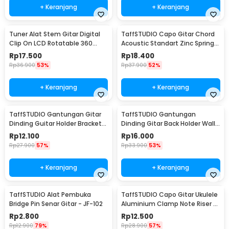
+ Keranjang
+ Keranjang
Tuner Alat Stem Gitar Digital
TaffSTUDIO Capo Gitar Chord
Clip On LCD Rotatable 360
Acoustic Standart Zinc Spring
Degree - JT-01
Anti Karat - M556
Rp
17.500
Rp
18.400
Rp
36.900
53%
Rp
37.900
52%
+ Keranjang
+ Keranjang
TaffSTUDIO Gantungan Gitar
TaffSTUDIO Gantungan
Dinding Guitar Holder Bracket
Dinding Gitar Back Holder Wall
Wall Mount - XG-01
Mount - XG-10
Rp
12.100
Rp
16.000
Rp
27.900
57%
Rp
33.900
53%
+ Keranjang
+ Keranjang
TaffSTUDIO Alat Pembuka
TaffSTUDIO Capo Gitar Ukulele
Bridge Pin Senar Gitar - JF-102
Aluminium Clamp Note Riser -
M556
Rp
2.800
Rp
12.500
Rp
12.900
79%
Rp
28.900
57%