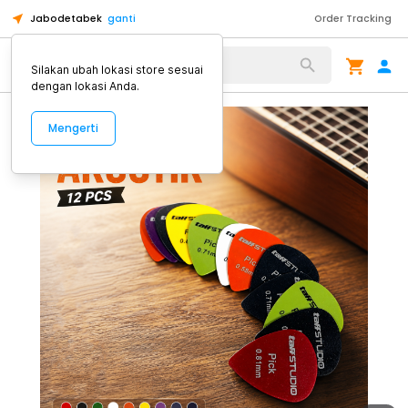
Jabodetabek
ganti
Order Tracking
Alat Kopi
Silakan ubah lokasi store sesuai
dengan lokasi Anda.
Mengerti