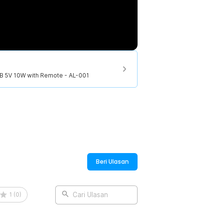
B 5V 10W with Remote - AL-001
Beri Ulasan
1
(
0
)
Cari Ulasan