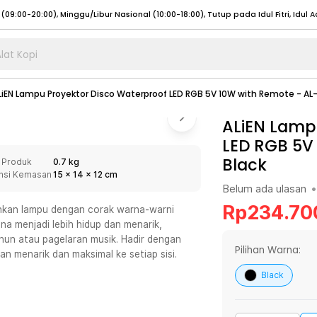
lat Kopi
umat (07:00 - 20:00), Sabtu - Minggu (08:00 - 20:00), Tutup pada Idul Fitri
Sele
LiEN Lampu Proyektor Disco Waterproof LED RGB 5V 10W with Remote - AL
:00 - 20:00), Sabtu - Minggu/ Libur Nasional (08:00 - 17:00)
Selengkapnya
:00 - 20:00), Sabtu - Minggu/ Libur Nasional (08:00 - 17:00)
ALiEN Lampu
Selengkapnya
LED RGB 5V
 (09:00-20:00), Minggu/Libur Nasional (12:00-20:00), Tutup pada Idul Fitri
Sele
Black
 Produk
0.7 kg
 (09:00-20:00), Minggu/Libur Nasional (12:00-20:00), Tutup pada Idul Fitri
Sele
nsi Kemasan
15
x
14
x
12
cm
Belum ada ulasan
•
Rp
234.70
hkan lampu dengan corak warna-warni
na menjadi lebih hidup dan menarik,
hun atau pagelaran musik. Hadir dengan
umat (07:00 - 20:00), Sabtu - Minggu (08:00 - 20:00), Tutup pada Idul Fitri
Sele
Pilihan Warna:
 menarik dan maksimal ke setiap sisi.
:00 - 20:00), Sabtu - Minggu/ Libur Nasional (08:00 - 17:00)
Selengkapnya
Black
:00 - 20:00), Sabtu - Minggu/ Libur Nasional (08:00 - 17:00)
Selengkapnya