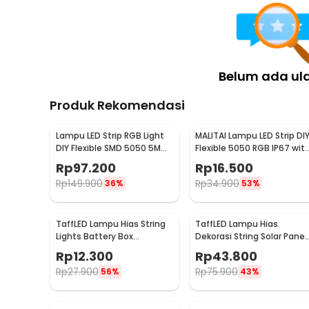
Belum ada ul
Produk Rekomendasi
Lampu LED Strip RGB Light
MALITAI Lampu LED Strip DI
DIY Flexible SMD 5050 5M
Flexible 5050 RGB IP67 wit
with Remote
USB Controller 1M -
Rp
97.200
Rp
16.500
SMD2835
Rp
149.900
Rp
34.900
36%
53%
TaffLED Lampu Hias String
TaffLED Lampu Hias
Lights Battery Box
Dekorasi String Solar Panel
Waterproof 50 LED 5M - G5
30 LED 8 Mode 6.5M - 896
Rp
12.300
Rp
43.800
Rp
27.900
Rp
75.900
56%
43%