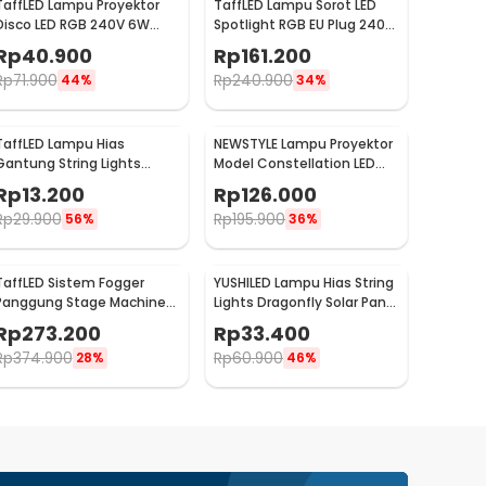
TaffLED Lampu Proyektor
TaffLED Lampu Sorot LED
Disco LED RGB 240V 6W
Spotlight RGB EU Plug 240V
with Remote Control - CY-
10W - L18RG
Rp
40.900
Rp
161.200
LV-RG
Rp
71.900
Rp
240.900
44%
34%
TaffLED Lampu Hias
NEWSTYLE Lampu Proyektor
Gantung String Lights
Model Constellation LED
Model Bohlam Mini
Night Light 3W 5V - NL-USB
Rp
13.200
Rp
126.000
Waterproof 3M - ZYD0931
Rp
29.900
Rp
195.900
56%
36%
TaffLED Sistem Fogger
YUSHILED Lampu Hias String
Panggung Stage Machine
Lights Dragonfly Solar Panel
Ejector with RGB LED - KY-
IP65 8 Modes 20 LED - M088
Rp
273.200
Rp
33.400
LED500
Rp
374.900
Rp
60.900
28%
46%