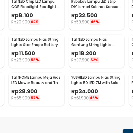
TaffLED Chip LED Lampu
Rybakov Lampu LED Strip
COB Floodlight Spotlight
DIY Lemari Kabinet Sensor
220V Cool White 6000K
Gerak 4.5W 1M - 2835
Rp
8.100
Rp
32.500
50W - COB4060-AC220-
Rp
20.900
Rp
59.900
62%
46%
50
TaffLED Lampu Hias String
TaffLED Lampu Hias
Lights Star Shape Battery
Gantung String Lights
Power 20 LED 3M - 2G11
Model Bohlam Mini
Rp
11.500
Rp
18.200
Waterproof 6M - ZYD0931
Rp
26.900
Rp
37.900
58%
52%
TaffHOME Lampu Meja Hias
YUSHILED Lampu Hias String
LED Mawar Beauty and The
Lights 50 LED 7M with Solar
Beast Warm White - AC01
Panel - M072
Rp
28.900
Rp
34.000
Rp
65.900
Rp
61.900
57%
46%