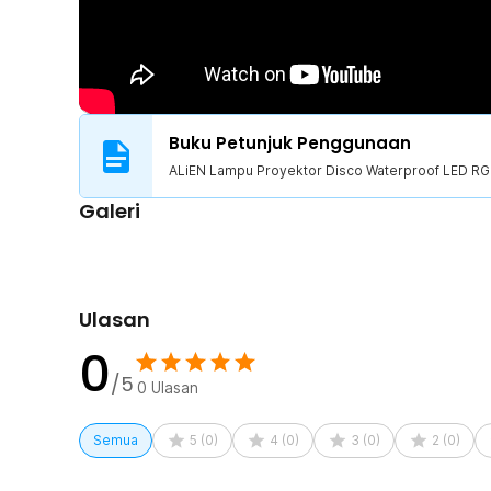
1 x Adaptor Daya EU Plug
1 x Panduan Penggunaan
Buku Petunjuk Penggunaan
ALiEN Lampu Proyektor Disco Waterproof LED RG
Galeri
Ulasan
0
/5
0
Ulasan
Semua
5
(
0
)
4
(
0
)
3
(
0
)
2
(
0
)