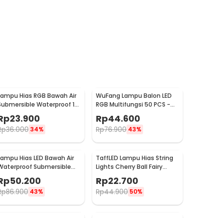
Lampu Hias RGB Bawah Air
WuFang Lampu Balon LED
Submersible Waterproof 10
RGB Multifungsi 50 PCS -
LED with Remote - 13017
XX50
Rp
23.900
Rp
44.600
Rp
36.000
Rp
76.900
34%
43%
Lampu Hias LED Bawah Air
TaffLED Lampu Hias String
Waterproof Submersible
Lights Cherry Ball Fairy
RGB 2 PCS with Remote -
Warm White 5M - LY20W
Rp
50.200
Rp
22.700
13017
Rp
86.900
Rp
44.900
43%
50%