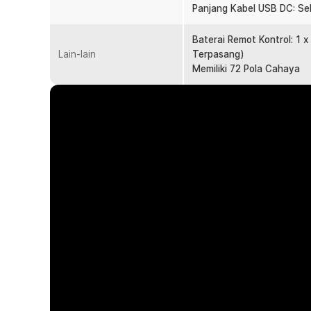
hujan dengan menambah pelindung pada bagian atas la
Panjang Kabel USB DC: Se
Cahaya Mengikuti Alunan Lagu
Baterai Remot Kontrol: 1
Pada mode sound control, cahaya yang dihasilkan lampu 
Lain-lain
Terpasang)
alunan lagu di sekitarnya. Lampu pesta akan terasa le
Memiliki 72 Pola Cahaya
sound control.
Remot Kontrol
Anda dapat mengendalikan pengaturan warna lampu, mode
menggunakan remot kontrol yang tersedia. Sangat bergu
tergantung di atas atau berada di posisi yang jauh.
Kelengkapan Produk
Rincian yang Anda dapatkan untuk pembelian produk ini
1 x ALiEN Lampu Proyektor Disco Waterproof LED R
1 x Kabel Daya USB DC
1 x Base
1 x Stand Braket
1 x Set Baut dan Fischer
1 x Remot Kontrol
1 x Baterai Remot CR2025 (Sudah Terpasang)