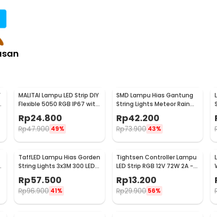
asan
Y
MALITAI Lampu LED Strip DIY
SMD Lampu Hias Gantung
h
Flexible 5050 RGB IP67 with
String Lights Meteor Rain
USB Controller 2M -
Cool White 30cm 8 PCS
Rp
24.800
Rp
42.200
SMD2835
Rp
47.900
Rp
73.900
49%
43%
TaffLED Lampu Hias Gorden
Tightsen Controller Lampu
String Lights 3x3M 300 LED
LED Strip RGB 12V 72W 2A -
Cool White 18W - 300L
T258
Rp
57.500
Rp
13.200
Rp
96.900
Rp
29.900
41%
56%