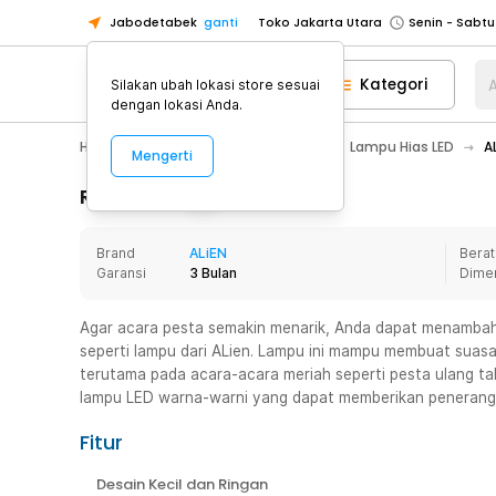
Jabodetabek
ganti
Toko Jakarta Utara
Toko Tangerang
Kategori
A
Silakan ubah lokasi store sesuai
Toko Cikupa
dengan lokasi Anda.
Pick n Go Jakarta Barat
Senin - J
Home Appliance
Lampu Rumah
Lampu Hias LED
A
Mengerti
Pick n Go Bekasi
Senin - Jumat (08
Pick n Go Depok
Senin - Jumat (08
Rincian Produk
Toko Jakarta Pusat
Senin - Sabtu
Brand
ALiEN
Berat
Toko Jakarta Barat
Senin - Sabtu
Garansi
3 Bulan
Dime
Toko Jakarta Utara
Toko Tangerang
Agar acara pesta semakin menarik, Anda dapat menamba
seperti lampu dari ALien. Lampu ini mampu membuat suasa
Toko Cikupa
terutama pada acara-acara meriah seperti pesta ulang ta
Pick n Go Jakarta Barat
Senin - J
lampu LED warna-warni yang dapat memberikan penerangan
Pick n Go Bekasi
Senin - Jumat (08
Fitur
Pick n Go Depok
Senin - Jumat (08
Desain Kecil dan Ringan