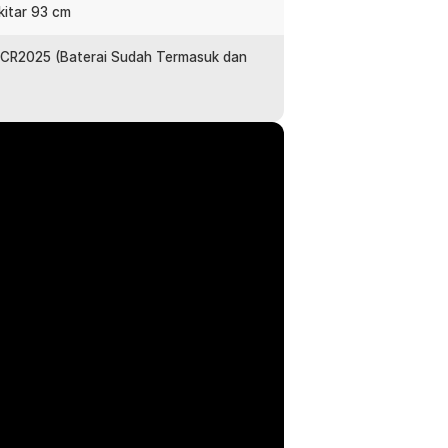
mpu.
kitar 93 cm
 x CR2025 (Baterai Sudah Termasuk dan
pesta ini dapat berubah-ubah mengikuti
bih dinamis dengan menggunakan mode
 lampu, hingga on/off dari jarak jauh
na jika lampu ini dalam keadaan
:
GB 5V 10W - AL-001