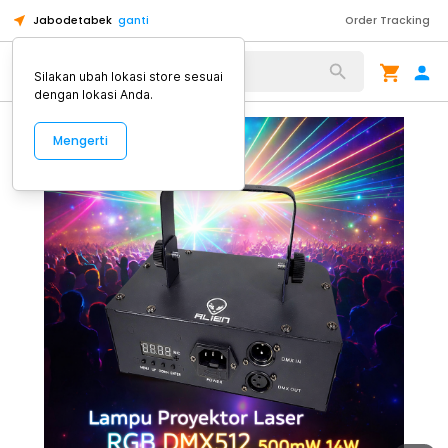
Jabodetabek
ganti
Order Tracking
Alat Kopi
Silakan ubah lokasi store sesuai
dengan lokasi Anda.
Mengerti