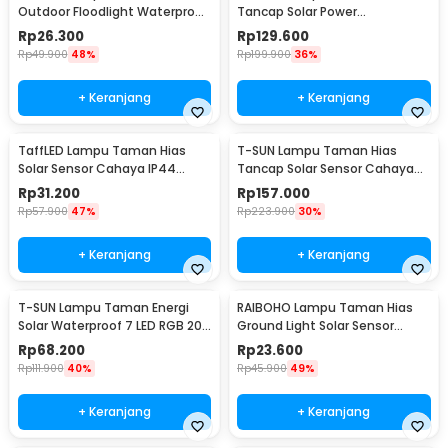
Outdoor Floodlight Waterproof
Tancap Solar Power
Cool White 50W - A8
Waterproof 10 LED 2835 - TS-
Rp
26.300
Rp
129.600
G2202
Rp
49.900
48%
Rp
199.900
36%
+ Keranjang
+ Keranjang
TaffLED Lampu Taman Hias
T-SUN Lampu Taman Hias
Solar Sensor Cahaya IP44
Tancap Solar Sensor Cahaya
Warm White 4 PCS - L20
IP65 Warm White 3W - TS-
Rp
31.200
Rp
157.000
G0902
Rp
57.900
47%
Rp
223.900
30%
+ Keranjang
+ Keranjang
T-SUN Lampu Taman Energi
RAIBOHO Lampu Taman Hias
Solar Waterproof 7 LED RGB 200
Ground Light Solar Sensor
Lumens 1.6W - TS-G0102
Waterproof 12/20LED - RB20
Rp
68.200
Rp
23.600
Rp
111.900
40%
Rp
45.900
49%
+ Keranjang
+ Keranjang