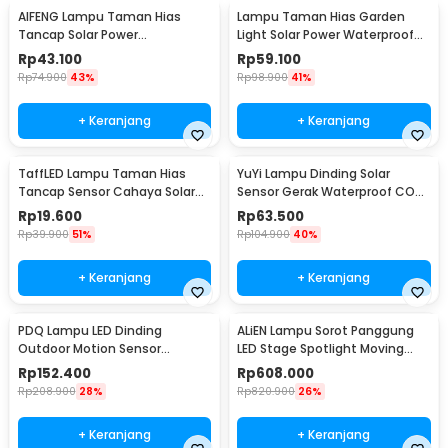
AIFENG Lampu Taman Hias
Lampu Taman Hias Garden
Tancap Solar Power
Light Solar Power Waterproof
Waterproof Cool White -
Cool White - EM375
Rp
43.100
Rp
59.100
EM320
Rp
74.900
43%
Rp
98.900
41%
+ Keranjang
+ Keranjang
TaffLED Lampu Taman Hias
YuYi Lampu Dinding Solar
Tancap Sensor Cahaya Solar
Sensor Gerak Waterproof COB
Power Waterproof - EM300
100LED Cool White - SMT-F100
Rp
19.600
Rp
63.500
Rp
39.900
51%
Rp
104.900
40%
+ Keranjang
+ Keranjang
PDQ Lampu LED Dinding
ALiEN Lampu Sorot Panggung
Outdoor Motion Sensor
LED Stage Spotlight Moving
Waterproof Cool White 15W
Head RGB 10W - DM512
Rp
152.400
Rp
608.000
Inner Light - 3120
Rp
208.900
28%
Rp
820.900
26%
+ Keranjang
+ Keranjang