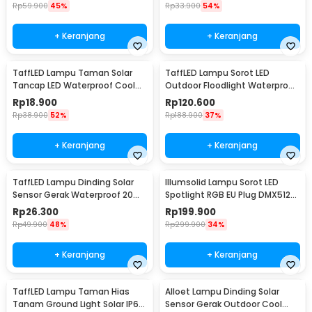
1501
Rp
59.900
45%
Rp
33.900
54%
+ Keranjang
+ Keranjang
TaffLED Lampu Taman Solar
TaffLED Lampu Sorot LED
Tancap LED Waterproof Cool
Outdoor Floodlight Waterproof
White 6000K - YF-922
Cool White 30W - W804
Rp
18.900
Rp
120.600
Rp
38.900
52%
Rp
188.900
37%
+ Keranjang
+ Keranjang
TaffLED Lampu Dinding Solar
Illumsolid Lampu Sorot LED
Sensor Gerak Waterproof 20
Spotlight RGB EU Plug DMX512
LED Cool White - L20
240V 30W - YS-P01
Rp
26.300
Rp
199.900
Rp
49.900
48%
Rp
299.900
34%
+ Keranjang
+ Keranjang
TaffLED Lampu Taman Hias
Alloet Lampu Dinding Solar
Tanam Ground Light Solar IP65
Sensor Gerak Outdoor Cool