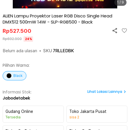
1 / 9
ALiEN Lampu Proyektor Laser RGB Disco Single Head
DMX512 500mW 14W - SLP-RGB500
-
Black
Rp
527.500
Rp
692.900
24
%
Belum ada ulasan
•
SKU
7RLLEDBK
Pilihan Warna:
Black
Lihat
Lokasi Lainnya
Informasi Stok:
Jabodetabek
Gudang Online
Toko Jakarta Pusat
Tersedia
sisa
2