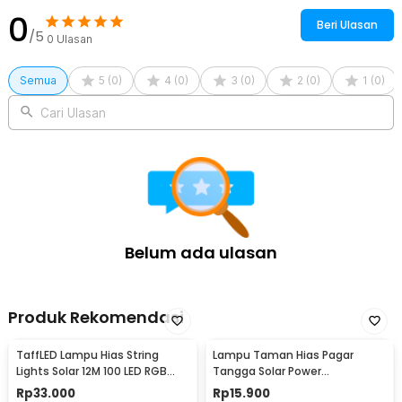
0
Beri Ulasan
/5
0
Ulasan
Semua
5
(
0
)
4
(
0
)
3
(
0
)
2
(
0
)
1
(
0
)
Cari Ulasan
Belum ada ulasan
Produk Rekomendasi
TaffLED Lampu Hias String
Lampu Taman Hias Pagar
Lights Solar 12M 100 LED RGB
Tangga Solar Power
Waterproof - YY-3210
Waterproof Cool White - HBT-
Rp
33.000
Rp
15.900