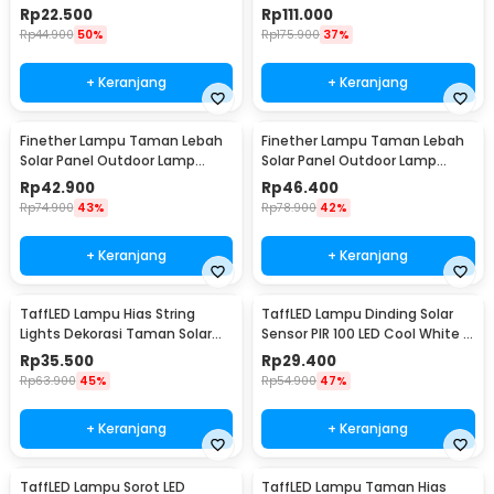
8 LED - CL-022
White 50 LED - LE66
Rp
22.500
Rp
111.000
Rp
44.900
50%
Rp
175.900
37%
+ Keranjang
+ Keranjang
Finether Lampu Taman Lebah
Finether Lampu Taman Lebah
Solar Panel Outdoor Lamp
Solar Panel Outdoor Lamp
Waterproof IP65 30 LED - BE306
Waterproof IP65 50 LED - BE306
Rp
42.900
Rp
46.400
Rp
74.900
43%
Rp
78.900
42%
+ Keranjang
+ Keranjang
TaffLED Lampu Hias String
TaffLED Lampu Dinding Solar
Lights Dekorasi Taman Solar
Sensor PIR 100 LED Cool White -
12M 100LED - S-04
BK-100
Rp
35.500
Rp
29.400
Rp
63.900
45%
Rp
54.900
47%
+ Keranjang
+ Keranjang
TaffLED Lampu Sorot LED
TaffLED Lampu Taman Hias