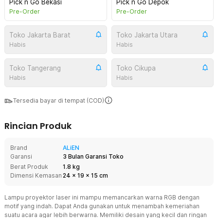
Pick n Go Bekasi
Pick n Go Depok
Pre-Order
Pre-Order
Toko Jakarta Barat
Toko Jakarta Utara
Habis
Habis
Toko Tangerang
Toko Cikupa
Habis
Habis
Tersedia bayar di tempat (COD)
Rincian Produk
Brand
ALiEN
Garansi
3 Bulan Garansi Toko
Berat Produk
1.8 kg
Dimensi Kemasan
24
x
19
x
15
cm
Lampu proyektor laser ini mampu memancarkan warna RGB dengan
motif yang indah. Dapat Anda gunakan untuk menambah kemeriahan
suatu acara agar lebih berwarna. Memiliki desain yang kecil dan ringan