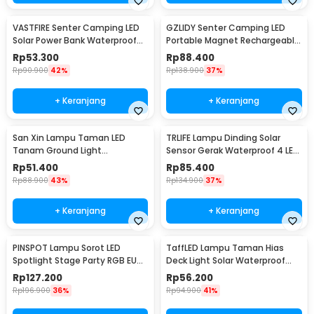
VASTFIRE Senter Camping LED
GZLIDY Senter Camping LED
Solar Power Bank Waterproof
Portable Magnet Rechargeable
IP65 - YD-878A
2000 Lumens Big - W599A
Rp
53.300
Rp
88.400
Rp
90.900
42%
Rp
138.900
37%
+ Keranjang
+ Keranjang
San Xin Lampu Taman LED
TRLIFE Lampu Dinding Solar
Tanam Ground Light
Sensor Gerak Waterproof 4 LED
Waterproof 3W Warm White -
Cool White 4W - K7004
Rp
51.400
Rp
85.400
SX120
Rp
88.900
43%
Rp
134.900
37%
+ Keranjang
+ Keranjang
PINSPOT Lampu Sorot LED
TaffLED Lampu Taman Hias
Spotlight Stage Party RGB EU
Deck Light Solar Waterproof
Plug 240V 10W - WRGB
Warm White 8 PCS - L20
Rp
127.200
Rp
56.200
Rp
196.900
36%
Rp
94.900
41%