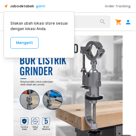
Jabodetabek
ganti
Order Tracking
Alat Kopi
Silakan ubah lokasi store sesuai
dengan lokasi Anda.
Mengerti