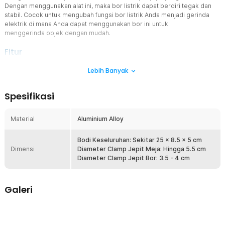
Dengan menggunakan alat ini, maka bor listrik dapat berdiri tegak dan
stabil. Cocok untuk mengubah fungsi bor listrik Anda menjadi gerinda
elektrik di mana Anda dapat menggunakan bor ini untuk
menggerinda objek dengan mudah.
Fitur
Penjepit Kuat
Lebih Banyak
Klem penjepit bor listrik ini sangat kokoh berkat bahannya yang
terbuat dari aluminium tebal sehingga tidak bergerak atau
Spesifikasi
bergoyang saat Anda melakukan pekerjaan. Dengan demikian,
proses menggerinda Anda menjadi sangat mudah dan aman.
Material
Aluminium Alloy
Gunakan Bor Listrik sebagai Gerinda
Dengan menggunakan klem penjepit, Anda dapat mengubah fungsi
bor listrik Anda menjadi gerinda elektrik. Cukup gunakan mata bor
Bodi Keseluruhan: Sekitar 25 x 8.5 x 5 cm
Dimensi
khusus gerinda maka Anda dapat mengubah fungsi bor secara
Diameter Clamp Jepit Meja: Hingga 5.5 cm
sementara.
Diameter Clamp Jepit Bor: 3.5 - 4 cm
Sudut yang Dapat Diputar
Klem penjepit ini memiliki sistem ball head di mana bagian kepala
Galeri
dapat diputar ke berbagai sudut sehingga Anda dapat
menggunakan bor listrik sebagai gerinda dengan mudah.
Kelengkapan Produk