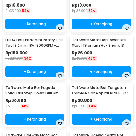
DW1361
Shank - 2054A
Rp
16.800
Rp
19.000
Rp
35.900
54%
Rp
38.900
52%
+ Keranjang
+ Keranjang
HILDA Bor Listrik Mini Rotary Drill
Taffware Mata Bor Power Drill
Tool 3.2mm 18V 18000RPM -
Steel Titanium Hex Shank 13
JD5202
PCS - SV-VDB13
Rp
150.600
Rp
26.000
Rp
226.900
34%
Rp
49.900
48%
+ Keranjang
+ Keranjang
Taffware Mata Bor Pagoda
Taffware Mata Bor Tungsten
Spiral Drill Step Down Drill Bit
Carbide Cone Spiral Bits 10 PCS
Tipe 2 5 PCS - BIHH463A
- GJ0106
Rp
60.800
Rp
38.800
Rp
101.900
41%
Rp
68.900
44%
+ Keranjang
+ Keranjang
Taffware Tideway Mata Bor
Taffware Tideway Mata Bor