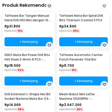
Produk Rekomendasi
Taffware Bor Tangan Manual
Taffware Mata Bor Spiral Drill
Hand Drill HSS Mini dengan 10
Bits Titanium Coated 3 PCS
Mata Bor - 3003
Rp
21.800
Rp
34.600
Rp
43.900
51%
Rp
62.900
45%
+ Keranjang
+ Keranjang
DEKO Mata Bor Power Drill Bits
Taffware Automatic Center
HSS Steel 3-8mm 6 PCS -
Punch Penanda Titik Bor
DW1369
Rp
18.500
Rp
8.700
Rp
37.900
52%
Rp
21.900
61%
+ Keranjang
+ Keranjang
Drill Extension L-Shape Hex Bit
Mesin Bubut Mini Lathe
Socket Ekstensi Mata Bor 1/4
Machine 12000RPM -
Inch - 105
TZ20002MR
Rp
14.000
Rp
3.047.200
Rp
30.900
55%
Rp
4.052.900
25%