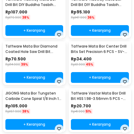
Drill Bit DIY Buddha Tasbih
Drill Bit DIY Buddha Tasbih
Beads 2mm 2 PCS 8mm
Beads 2mm 2 PCS 12mm
Rp
107.000
Rp
95.100
Rp
170.900
38%
Rp
147.900
36%
+ Keranjang
+ Keranjang
Taffware Mata Bor Diamond
Taffware Mata Bor Center Drill
Coated Hole Saw Drill Bit
Bits Set Precision 6 PCS - SV-
6mm-50mm 15 PCS - GJ0105
VDB25
Rp
70.500
Rp
34.400
Rp
114.900
39%
Rp
61.900
45%
+ Keranjang
+ Keranjang
JIGONG Mata Bor Tungsten
Taffware Vastar Mata Bor Drill
Carbide Cone Spiral 1/8 Inch 10
Bit HSS 1.98-3.56mm 5 PCS -
PCS - JG8
SV-VDB26
Rp
105.000
Rp
20.700
Rp
167.900
38%
Rp
41.900
51%
+ Keranjang
+ Keranjang