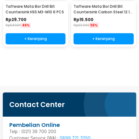
Taffware Mata Bor Drill Bit
Taffware Mata Bor Drill Bit
Countersink HSS M3-M10 6 PCS
Countersink Carbon Steel 12 16
19mm 3 PCS
Rp
29.700
Rp
15.500
Rp
54.900
46%
Rp
33.900
55%
+ Keranjang
+ Keranjang
Beli Sekarang
Contact Center
Pembelian Online
Telp : (021) 39 700 200
Customer Service (WA) :
0899 721 7050