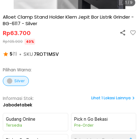
1 / 9
Alloet Clamp Stand Holder Klem Jepit Bor Listrik Grinder -
BG-6117
-
Silver
Rp
63.700
Rp
105.900
40
%
•
SKU
7ROT1MSV
5
(
1
)
Pilihan Warna:
Silver
Lihat
1
Lokasi Lainnya
Informasi Stok:
Jabodetabek
Gudang Online
Pick n Go Bekasi
Tersedia
Pre-Order