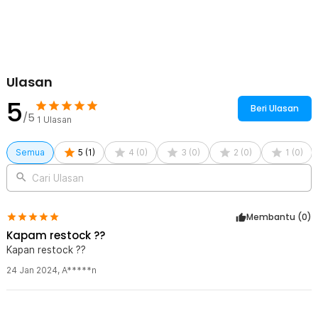
Rincian yang Anda dapatkan untuk pembelian produk ini:
1 x Alloet Clamp Stand Holder Klem Jepit Bor Listrik Grinder -
BG-6117
2 x Karet Klem
Ulasan
5
Beri Ulasan
/5
1
Ulasan
Semua
5
(
1
)
4
(
0
)
3
(
0
)
2
(
0
)
1
(
0
)
Cari Ulasan
Membantu (
0
)
Kapam restock ??
Kapan restock ??
24 Jan 2024
,
A*****n