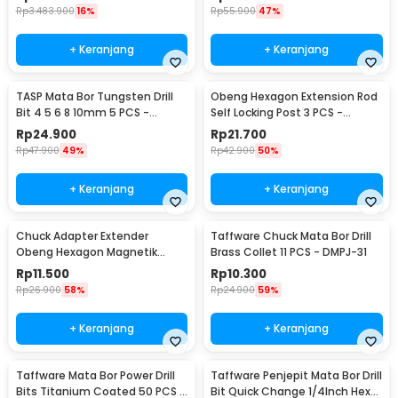
Rp
3.483.900
16%
Rp
55.900
47%
+ Keranjang
+ Keranjang
TASP Mata Bor Tungsten Drill
Obeng Hexagon Extension Rod
Bit 4 5 6 8 10mm 5 PCS -
Self Locking Post 3 PCS -
MGDK002
HT43401-3P
Rp
24.900
Rp
21.700
Rp
47.900
49%
Rp
42.900
50%
+ Keranjang
+ Keranjang
Chuck Adapter Extender
Taffware Chuck Mata Bor Drill
Obeng Hexagon Magnetik
Brass Collet 11 PCS - DMPJ-31
Shank 1/4 Inch
Rp
11.500
Rp
10.300
Rp
26.900
58%
Rp
24.900
59%
+ Keranjang
+ Keranjang
Taffware Mata Bor Power Drill
Taffware Penjepit Mata Bor Drill
Bits Titanium Coated 50 PCS -
Bit Quick Change 1/4Inch Hex