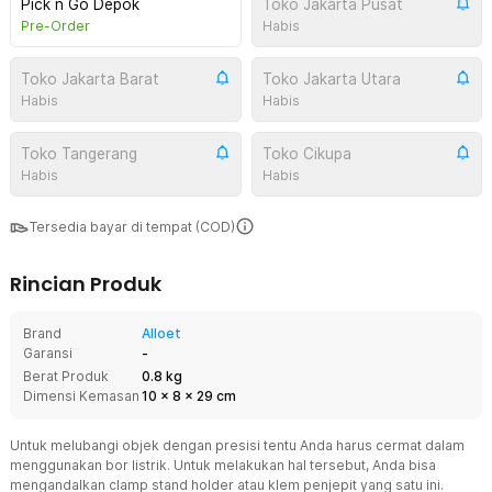
Pick n Go Depok
Toko Jakarta Pusat
Pre-Order
Habis
Toko Jakarta Barat
Toko Jakarta Utara
Habis
Habis
Toko Tangerang
Toko Cikupa
Habis
Habis
Tersedia bayar di tempat (COD)
Rincian Produk
Brand
Alloet
Garansi
-
Berat Produk
0.8 kg
Dimensi Kemasan
10
x
8
x
29
cm
Untuk melubangi objek dengan presisi tentu Anda harus cermat dalam
menggunakan bor listrik. Untuk melakukan hal tersebut, Anda bisa
mengandalkan clamp stand holder atau klem penjepit yang satu ini.