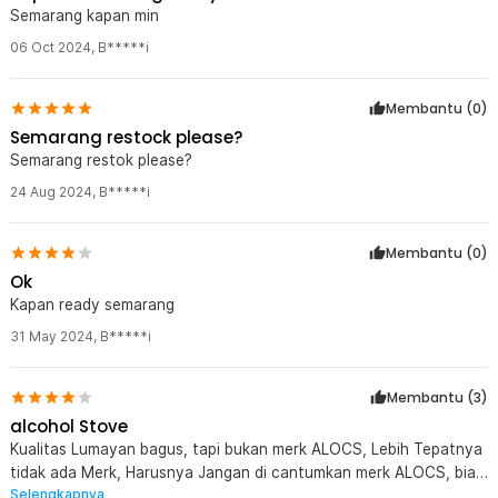
Camping Stove - ALK01
Semarang kapan min
1 x Pouch
06 Oct 2024
,
B*****i
Membantu (
0
)
Semarang restock please?
Semarang restok please?
24 Aug 2024
,
B*****i
Membantu (
0
)
Ok
Kapan ready semarang
31 May 2024
,
B*****i
Membantu (
3
)
alcohol Stove
Kualitas Lumayan bagus, tapi bukan merk ALOCS, Lebih Tepatnya
tidak ada Merk, Harusnya Jangan di cantumkan merk ALOCS, biar
Selengkapnya
pembeli tidak kecewa.