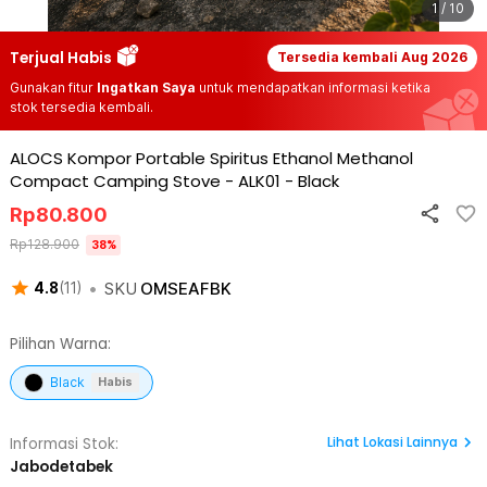
1 / 10
Terjual Habis
Tersedia kembali
Aug 2026
Gunakan fitur
Ingatkan Saya
untuk mendapatkan informasi ketika
stok tersedia kembali.
ALOCS Kompor Portable Spiritus Ethanol Methanol
Compact Camping Stove - ALK01
-
Black
Rp
80.800
Rp
128.900
38
%
•
SKU
OMSEAFBK
4.8
(
11
)
Pilihan Warna:
Black
Habis
Lihat
Lokasi Lainnya
Informasi Stok:
Jabodetabek