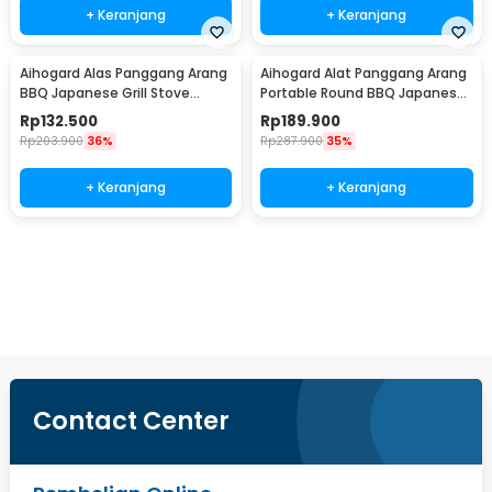
+ Keranjang
+ Keranjang
Aihogard Alas Panggang Arang
Aihogard Alat Panggang Arang
BBQ Japanese Grill Stove
Portable Round BBQ Japanese
24x14.5cm - H02
Grill Stove - H02
Rp
132.500
Rp
189.900
Rp
203.900
36%
Rp
287.900
35%
+ Keranjang
+ Keranjang
Ingatkan Saya
Contact Center