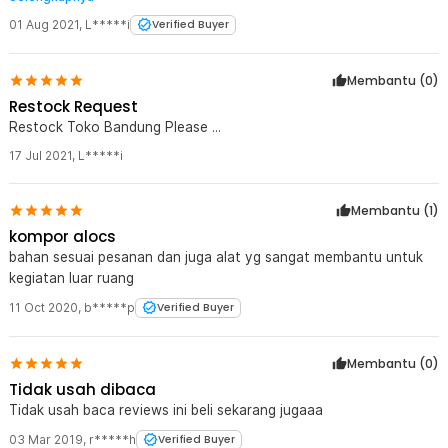
01 Aug 2021
,
L*****i
Verified Buyer
Membantu (
0
)
Restock Request
Restock Toko Bandung Please ...
17 Jul 2021
,
L*****i
Membantu (
1
)
kompor alocs
bahan sesuai pesanan dan juga alat yg sangat membantu untuk
kegiatan luar ruang
11 Oct 2020
,
b*****p
Verified Buyer
Membantu (
0
)
Tidak usah dibaca
Tidak usah baca reviews ini beli sekarang jugaaa
03 Mar 2019
,
r*****h
Verified Buyer