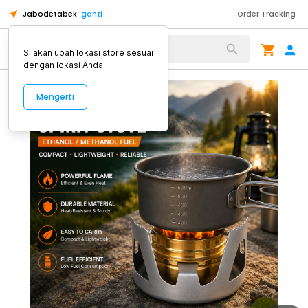
Jabodetabek
ganti
Order Tracking
Alat Kopi
Silakan ubah lokasi store sesuai
dengan lokasi Anda.
Mengerti