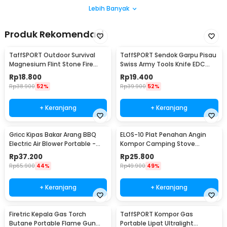
Lebih Banyak
Produk Rekomendasi
TaffSPORT Outdoor Survival
TaffSPORT Sendok Garpu Pisau
Magnesium Flint Stone Fire
Swiss Army Tools Knife EDC
Starter Whistle - JD1422
6in1 - A007
Rp
18.800
Rp
19.400
Rp
38.900
52%
Rp
39.900
52%
+ Keranjang
+ Keranjang
Gricc Kipas Bakar Arang BBQ
ELOS-10 Plat Penahan Angin
Electric Air Blower Portable -
Kompor Camping Stove
OK392
Windshield Aluminium - E002
Rp
37.200
Rp
25.800
Rp
65.900
44%
Rp
49.900
49%
+ Keranjang
+ Keranjang
Firetric Kepala Gas Torch
TaffSPORT Kompor Gas
Butane Portable Flame Gun
Portable Lipat Ultralight