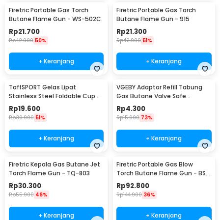
Firetric Portable Gas Torch
Firetric Portable Gas Torch
Butane Flame Gun - WS-502C
Butane Flame Gun - 915
Rp
21.700
Rp
21.300
Rp
42.900
50%
Rp
42.900
51%
+ Keranjang
+ Keranjang
TaffSPORT Gelas Lipat
VGEBY Adaptor Refill Tabung
Stainless Steel Foldable Cup
Gas Butane Valve Safe
Carabiner 240ml - F180
Switching - TL-SA001
Rp
19.600
Rp
4.300
Rp
39.900
51%
Rp
15.900
73%
+ Keranjang
+ Keranjang
Firetric Kepala Gas Butane Jet
Firetric Portable Gas Blow
Torch Flame Gun - TQ-803
Torch Butane Flame Gun - BS-
401
Rp
30.300
Rp
92.800
Rp
55.900
46%
Rp
144.900
36%
+ Keranjang
+ Keranjang