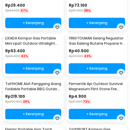
Adjustable - 807
Camping Stove Outdoor -
Rp
29.400
Rp
73.100
WSS-201
Rp
54.900
47%
Rp
117.900
38%
+ Keranjang
+ Keranjang
LIXADA Kompor Gas Portable
YINGTOUMAN Selang Regulator
Mini Lipat Outdoor Ultralight
Gas Kaleng Butane Propane Hi
Camping Stove - SL-0102
Cook Outdoor - YTM-77
Rp
53.400
Rp
40.600
Rp
90.900
42%
Rp
70.900
43%
+ Keranjang
+ Keranjang
TaffHOME Alat Panggang Arang
Pemantik Api Outdoor Survival
Foldable Portable BBQ Outdoor
Magnesium Flint Stone Fire
Grill Stove - HWSK77
Starter - PRO
Rp
219.100
Rp
4.900
Rp
300.900
28%
Rp
17.900
73%
+ Keranjang
+ Keranjang
Firetric Portable Gas Torch
TaffSPORT Kompor Gas