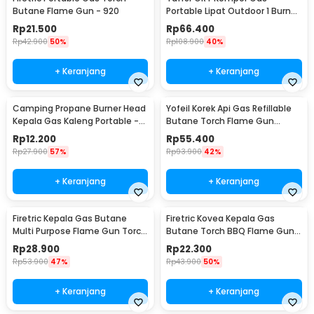
Butane Flame Gun - 920
Portable Lipat Outdoor 1 Burner
Camping Stove - AT6303
Rp
21.500
Rp
66.400
Rp
42.900
50%
Rp
108.900
40%
+ Keranjang
+ Keranjang
Camping Propane Burner Head
Yofeil Korek Api Gas Refillable
Kepala Gas Kaleng Portable -
Butane Torch Flame Gun
GH3040
Lighter - TX-19
Rp
12.200
Rp
55.400
Rp
27.900
57%
Rp
93.900
42%
+ Keranjang
+ Keranjang
Firetric Kepala Gas Butane
Firetric Kovea Kepala Gas
Multi Purpose Flame Gun Torch
Butane Torch BBQ Flame Gun -
- WS-504C
KT-2104
Rp
28.900
Rp
22.300
Rp
53.900
47%
Rp
43.900
50%
+ Keranjang
+ Keranjang