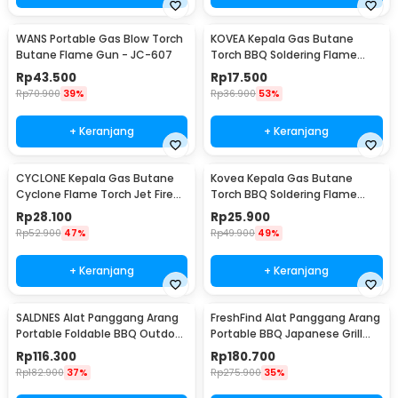
WANS Portable Gas Blow Torch
KOVEA Kepala Gas Butane
Butane Flame Gun - JC-607
Torch BBQ Soldering Flame
Gun - KT2008
Rp
43.500
Rp
17.500
Rp
70.900
39%
Rp
36.900
53%
+ Keranjang
+ Keranjang
CYCLONE Kepala Gas Butane
Kovea Kepala Gas Butane
Cyclone Flame Torch Jet Fire
Torch BBQ Soldering Flame
Gun - 930
Gun Torch Jet - KT-2408
Rp
28.100
Rp
25.900
Rp
52.900
47%
Rp
49.900
49%
+ Keranjang
+ Keranjang
SALDNES Alat Panggang Arang
FreshFind Alat Panggang Arang
Portable Foldable BBQ Outdoor
Portable BBQ Japanese Grill
Grill Stove - TL-353
Stove - H01
Rp
116.300
Rp
180.700
Rp
182.900
37%
Rp
275.900
35%