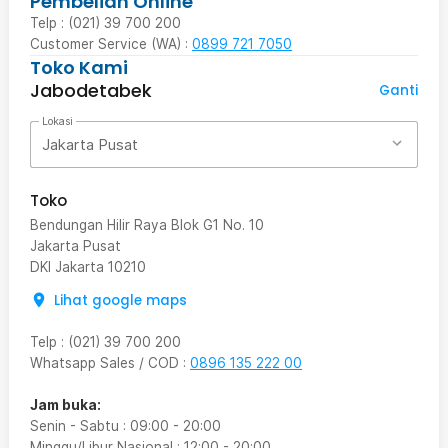
Pembelian Online
Telp : (021) 39 700 200
Customer Service (WA) :
0899 721 7050
Toko Kami
Jabodetabek
Ganti
Lokasi
Jakarta Pusat
Toko
Bendungan Hilir Raya Blok G1 No. 10
Jakarta Pusat
DKI Jakarta
10210
Lihat google maps
Telp
:
(021) 39 700 200
Whatsapp Sales / COD
:
0896 135 222 00
Jam buka:
Senin - Sabtu
:
09:00
-
20:00
Minggu/Libur Nasional
:
12:00
-
20:00