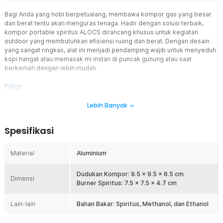
Bagi Anda yang hobi berpetualang, membawa kompor gas yang besar
dan berat tentu akan menguras tenaga. Hadir dengan solusi terbaik,
kompor portable spiritus ALOCS dirancang khusus untuk kegiatan
outdoor yang membutuhkan efisiensi ruang dan berat. Dengan desain
yang sangat ringkas, alat ini menjadi pendamping wajib untuk menyeduh
kopi hangat atau memasak mi instan di puncak gunung atau saat
berkemah dengan lebih mudah.
Fitur
Desain Ringkas dan Ultralight
Lebih Banyak
Kompor portable spiritus ini memiliki dimensi yang sangat minimalis
sehingga tidak akan memenuhi tas carrier atau daypack Anda.
Spesifikasi
Dilengkapi dengan pouch penyimpanan eksklusif, Anda bisa
membawanya dengan aman dan rapi ke mana pun petualangan
membawa Anda. Bentuknya yang efisien adalah kunci utama
Material
Aluminium
kenyamanan setiap pendaki yang mengutamakan beban bawaan
minimalis.
Dudukan Kompor: 9.5 x 9.5 x 6.5 cm
Dimensi
Kompatibilitas Bahan Bakar Cair
Burner Spiritus: 7.5 x 7.5 x 4.7 cm
Anda memiliki fleksibilitas tinggi karena kompor portable spiritus ini
menggunakan bahan bakar cair seperti spiritus, methanol, atau
Lain-lain
Bahan Bakar: Spiritus, Methanol, dan Ethanol
ethanol yang mudah ditemukan. Penggunaan bahan bakar jenis ini
sangat efektif untuk kegiatan outdoor, karena lebih ringan dan aman