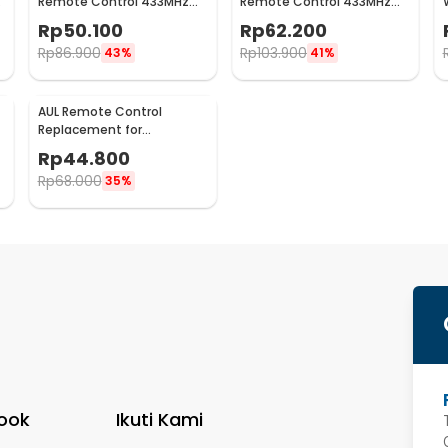
C
Remote Control 433MHz
Remote Control 433MHz
Remot Kontrol 2 PCS - YL-
Remot Kontrol 3 PCS - YL-
Rp
50.100
Rp
62.200
AC02A
AC02A
Rp
86.900
Rp
103.900
43%
41%
AUL Remote Control
Replacement for
Chromecast Google TV -
Rp
44.800
G9N9N
Rp
68.000
35%
ook
Ikuti Kami