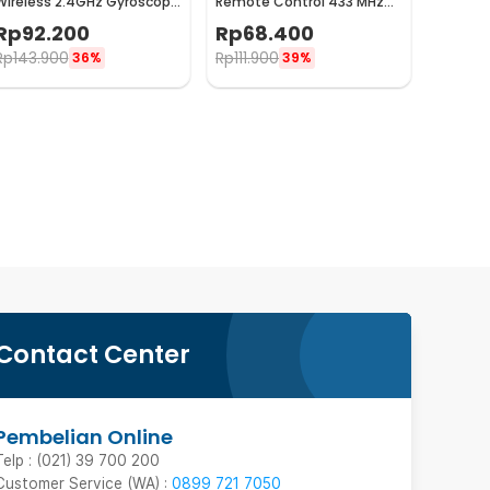
Wireless 2.4GHz Gyroscope
Remote Control 433 MHz
Keyboard Remote Control
EV1527 240V 10A - YL-22
Rp
92.200
Rp
68.400
- M5
Rp
143.900
Rp
111.900
36%
39%
Contact Center
Pembelian Online
Telp : (021) 39 700 200
Customer Service (WA) :
0899 721 7050