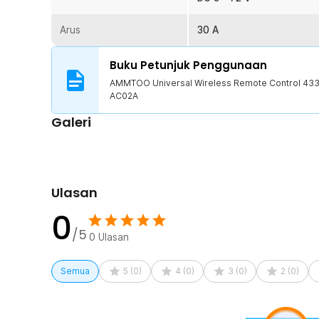
Desain Portabel dan Tahan Lama
Bentuknya ringkas dan ringan memudahkan Anda memba
Arus
30 A
material plastik ABS berkualitas yang awet dan tahan l
jangka waktu panjang meskipun digunakan setiap hari.
Buku Petunjuk Penggunaan
Kelengkapan Produk
AMMTOO Universal Wireless Remote Control 433
AC02A
Rincian yang Anda dapatkan untuk pembelian produk ini
Galeri
1 Set AMMTOO Universal Wireless Remote Control
1 x Receiver
1 x Panduan Penggunaan
Ulasan
0
/5
0
Ulasan
Semua
5
(
0
)
4
(
0
)
3
(
0
)
2
(
0
)