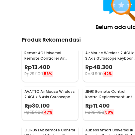
Belum ada ul
Produk Rekomendasi
Remot AC Universal
Air Mouse Wireless 2.4GHz
Remote Controller Air
3 Axis Gyroscope Keyboard
Conditioner with LED Light -
Remote Control - CL120
Rp
13.400
Rp
48.300
K-1028E
Rp
29.900
Rp
81.900
56%
42%
AVATTO Air Mouse Wireless
JRGK Remote Control
2.4GHz 6 Axis Gyroscope
Kontrol Replacement untu
Voice Remote Control -
Samsung Smart TV -
Rp
30.100
Rp
11.400
G10
XZT001896
Rp
55.900
Rp
26.900
47%
58%
OCRUSTAR Remote Control
Aubess Smart Universal IR