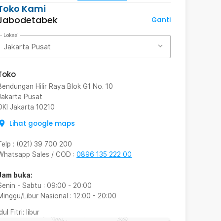
Toko Kami
Jabodetabek
Ganti
Lokasi
Jakarta Pusat
Toko
Bendungan Hilir Raya Blok G1 No. 10
Jakarta Pusat
DKI Jakarta
10210
Lihat google maps
Telp
:
(021) 39 700 200
Whatsapp Sales / COD
:
0896 135 222 00
Jam buka:
Senin - Sabtu
:
09:00
-
20:00
Minggu/Libur Nasional
:
12:00
-
20:00
Idul Fitri
: libur