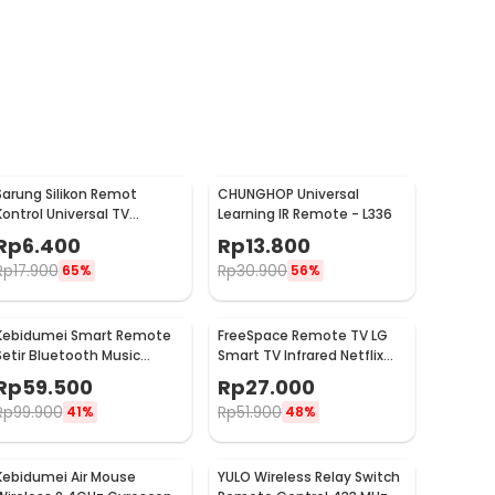
Sarung Silikon Remot
CHUNGHOP Universal
Kontrol Universal TV
Learning IR Remote - L336
Remote Case 21.5x5cm
Rp
6.400
Rp
13.800
Rp
17.900
Rp
30.900
65%
56%
Kebidumei Smart Remote
FreeSpace Remote TV LG
Setir Bluetooth Music
Smart TV Infrared Netflix
Control Wireless - HGY27
Button with Scroll - AKB75
Rp
59.500
Rp
27.000
Rp
99.900
Rp
51.900
41%
48%
Kebidumei Air Mouse
YULO Wireless Relay Switch