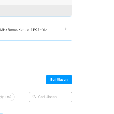
wanya ke mana saja. Terbuat dari
ama, remote ini dapat digunakan dalam
MHz Remot Kontrol 4 PCS - YL-
:
 433MHz - YL-AC02A
Beri Ulasan
1
(
0
)
Cari Ulasan