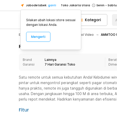
Jabodetabek
ganti
Toko Jakarta Utara
Toko Tangerang
Kategori
A
Silakan ubah lokasi store sesuai
Toko Cikupa
dengan lokasi Anda.
Pick n Go Jakarta Barat
Senin - J
Electronic
Video
Remote Control Video
AMMTOO Un
Mengerti
Pick n Go Bekasi
Senin - Jumat (08
Pick n Go Depok
Senin - Jumat (08
Rincian Produk
Toko Jakarta Pusat
Senin - Sabtu
Brand
Lainnya
Berat
Toko Jakarta Barat
Senin - Sabtu
Garansi
7 Hari Garansi Toko
Dime
Toko Jakarta Utara
Toko Tangerang
Satu remote untuk semua kebutuhan Anda! Kebidumei wirel
pintar untuk mengontrol perangkat seperti pagar otomatis, 
Toko Cikupa
hanya praktis, remote ini juga tangguh digunakan di berb
Pick n Go Jakarta Barat
Senin - J
usaha. Dengan jangkauan hingga 100 M di area terbuka, 
perlu repot mendekat. Hadirkan kenyamanan dan efisiensi 
Pick n Go Bekasi
Senin - Jumat (08
Pick n Go Depok
Senin - Jumat (08
Fitur