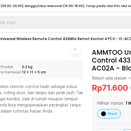
lat Kopi
umat (07:00 - 20:00), Sabtu - Minggu (08:00 - 20:00), Tutup pada Idul Fitri
Sele
iversal Wireless Remote Control 433MHz Remot Kontrol 4 PCS - YL-AC
:00 - 20:00), Sabtu - Minggu/ Libur Nasional (08:00 - 17:00)
Selengkapnya
:00 - 20:00), Sabtu - Minggu/ Libur Nasional (08:00 - 17:00)
AMMTOO Uni
Selengkapnya
Control 433
 (09:00-20:00), Minggu/Libur Nasional (12:00-20:00), Tutup pada Idul Fitri
Sele
AC02A
-
Bl
 Produk
0.2 kg
 (09:00-20:00), Minggu/Libur Nasional (12:00-20:00), Tutup pada Idul Fitri
Sele
nsi Kemasan
12
x
11
x
5
cm
Belum ada ulasan
•
Rp
71.600
ess remote control hadir sebagai solusi
rolling door, dan lampu dari jarak jauh. Tak
agai kondisi, baik di rumah maupun tempat
umat (07:00 - 20:00), Sabtu - Minggu (08:00 - 20:00), Tutup pada Idul Fitri
Sele
Pilihan Varian:
1
W
Anda bisa mengoperasikan perangkat tanpa
dalam rutinitas harian Anda.
:00 - 20:00), Sabtu - Minggu/ Libur Nasional (08:00 - 17:00)
Selengkapnya
Black
:00 - 20:00), Sabtu - Minggu/ Libur Nasional (08:00 - 17:00)
Selengkapnya