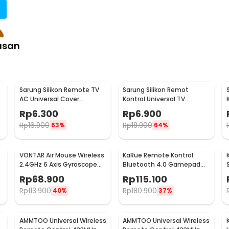
asan
Sarung Silikon Remote TV
Sarung Silikon Remot
AC Universal Cover
Kontrol Universal TV
Pelindung 16x5.5cm - KFR-
Remote Case 23x5.5cm
Rp
6.300
Rp
6.900
22
Rp
16.900
Rp
18.900
63%
64%
VONTAR Air Mouse Wireless
KaRue Remote Kontrol
k
2.4GHz 6 Axis Gyroscope
Bluetooth 4.0 Gamepad
Voice Remote Control - Q6
Joystick VR Selfie - R1
Rp
68.900
Rp
115.100
Rp
113.900
Rp
180.900
40%
37%
AMMTOO Universal Wireless
AMMTOO Universal Wireless