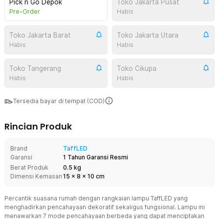
Pick n Go Depok
Toko Jakarta Pusat
Pre-Order
Habis
Toko Jakarta Barat
Toko Jakarta Utara
Habis
Habis
Toko Tangerang
Toko Cikupa
Habis
Habis
Tersedia bayar di tempat (COD)
Rincian Produk
Brand
TaffLED
Garansi
1 Tahun Garansi Resmi
Berat Produk
0.5 kg
Dimensi Kemasan
15
x
8
x
10
cm
Percantik suasana rumah dengan rangkaian lampu
TaffLED
yang
menghadirkan pencahayaan dekoratif sekaligus fungsional. Lampu ini
menawarkan 7 mode pencahayaan berbeda yang dapat menciptakan