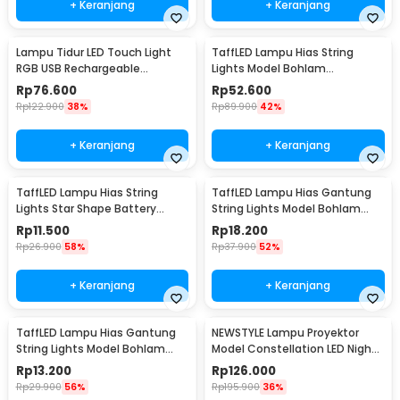
+ Keranjang
+ Keranjang
Lampu Tidur LED Touch Light
TaffLED Lampu Hias String
RGB USB Rechargeable
Lights Model Bohlam
1500mAh 5V 3W - F8-1
Waterproof 20 LED 5M - PD039
Rp
76.600
Rp
52.600
Rp
122.900
38%
Rp
89.900
42%
+ Keranjang
+ Keranjang
TaffLED Lampu Hias String
TaffLED Lampu Hias Gantung
Lights Star Shape Battery
String Lights Model Bohlam
Power 20 LED 3M - 2G11
Mini Waterproof 6M - ZYD0931
Rp
11.500
Rp
18.200
Rp
26.900
58%
Rp
37.900
52%
+ Keranjang
+ Keranjang
TaffLED Lampu Hias Gantung
NEWSTYLE Lampu Proyektor
String Lights Model Bohlam
Model Constellation LED Night
Mini Waterproof 3M - ZYD0931
Light 3W 5V - NL-USB
Rp
13.200
Rp
126.000
Rp
29.900
56%
Rp
195.900
36%