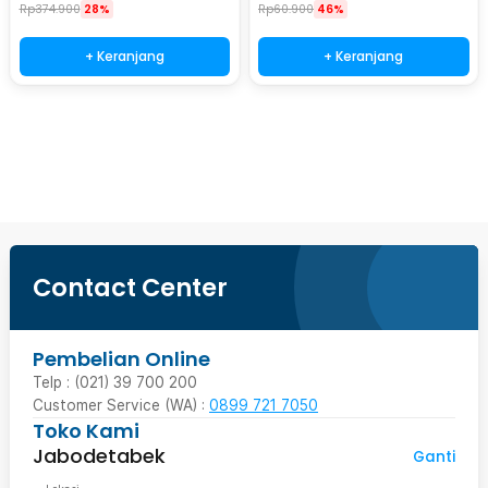
LED500
Rp
374.900
28%
Rp
60.900
46%
+ Keranjang
+ Keranjang
Beli Sekarang
Contact Center
Pembelian Online
Telp : (021) 39 700 200
Customer Service (WA) :
0899 721 7050
Toko Kami
Jabodetabek
Ganti