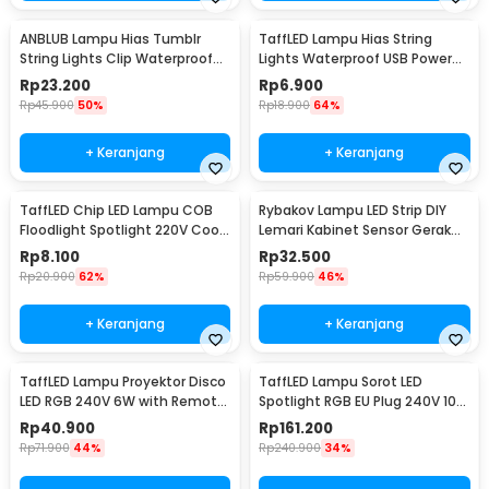
ANBLUB Lampu Hias Tumblr
TaffLED Lampu Hias String
String Lights Clip Waterproof
Lights Waterproof USB Power
20 LED 2M - 0606
50 LED 5M - SZ
Rp
23.200
Rp
6.900
Rp
45.900
50%
Rp
18.900
64%
+ Keranjang
+ Keranjang
TaffLED Chip LED Lampu COB
Rybakov Lampu LED Strip DIY
Floodlight Spotlight 220V Cool
Lemari Kabinet Sensor Gerak
White 6000K 50W - COB4060-
4.5W 1M - 2835
Rp
8.100
Rp
32.500
AC220-50
Rp
20.900
62%
Rp
59.900
46%
+ Keranjang
+ Keranjang
TaffLED Lampu Proyektor Disco
TaffLED Lampu Sorot LED
LED RGB 240V 6W with Remote
Spotlight RGB EU Plug 240V 10W
Control - CY-LV-RG
- L18RG
Rp
40.900
Rp
161.200
Rp
71.900
44%
Rp
240.900
34%