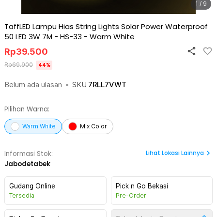
1 / 9
TaffLED Lampu Hias String Lights Solar Power Waterproof
50 LED 3W 7M - HS-33
-
Warm White
Rp
39.500
Rp
69.900
44
%
Belum ada ulasan
•
SKU
7RLL7VWT
Pilihan Warna:
Warm White
Mix Color
Lihat
Lokasi Lainnya
Informasi Stok:
Jabodetabek
Gudang Online
Pick n Go Bekasi
Tersedia
Pre-Order