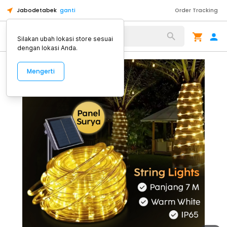
Jabodetabek
ganti
Order Tracking
Alat Kopi
Silakan ubah lokasi store sesuai
dengan lokasi Anda.
Mengerti