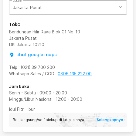
Lokasi
Jakarta Pusat
Toko
Bendungan Hilir Raya Blok G1 No. 10
Jakarta Pusat
DKI Jakarta
10210
Lihat google maps
Telp
:
(021) 39 700 200
Whatsapp Sales / COD
:
0896 135 222 00
Jam buka:
Senin - Sabtu
:
09:00
-
20:00
Minggu/Libur Nasional
:
12:00
-
20:00
Idul Fitri
: libur
Selengkapnya
Beli langsung/self pickup di kota lainnya