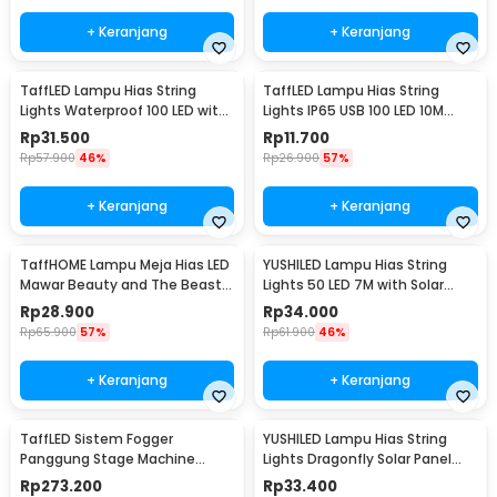
+ Keranjang
+ Keranjang
TaffLED Lampu Hias String
TaffLED Lampu Hias String
Lights Waterproof 100 LED with
Lights IP65 USB 100 LED 10M
Solar Panel - M071
Warm White - TDC-01
Rp
31.500
Rp
11.700
Rp
57.900
46%
Rp
26.900
57%
+ Keranjang
+ Keranjang
TaffHOME Lampu Meja Hias LED
YUSHILED Lampu Hias String
Mawar Beauty and The Beast
Lights 50 LED 7M with Solar
Warm White - AC01
Panel - M072
Rp
28.900
Rp
34.000
Rp
65.900
57%
Rp
61.900
46%
+ Keranjang
+ Keranjang
TaffLED Sistem Fogger
YUSHILED Lampu Hias String
Panggung Stage Machine
Lights Dragonfly Solar Panel
Ejector with RGB LED - KY-
IP65 8 Modes 20 LED - M088
Rp
273.200
Rp
33.400