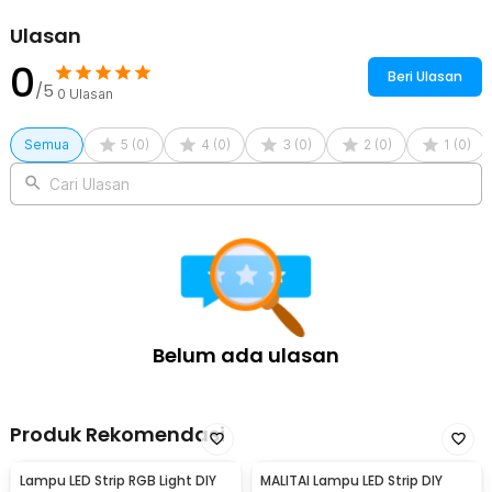
1 x Tiang Stand Solar Panel
Ulasan
0
Beri Ulasan
/5
0
Ulasan
Semua
5
(
0
)
4
(
0
)
3
(
0
)
2
(
0
)
1
(
0
)
Cari Ulasan
Belum ada ulasan
Produk Rekomendasi
Lampu LED Strip RGB Light DIY
MALITAI Lampu LED Strip DIY