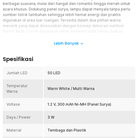
berbagai suasana, mulai dari hangat dan romantis hingga meriah untuk
acara khusus. Didukung panel surya, lampu dapat menyala tanpa perlu
sumber listrik tambahan sehingga lebih hemat energi dan praktis
digunakan di area luar ruangan. Tersedia dalam dua pilihan warna
menarik yang dapat disesuaikan dengan konsep dekorasi outdoor
favorit Anda. Cocok digunakan untuk mempercantik taman, balkon,
halaman, pagar rumah, hingga area camping dan acara outdoor lainnya.
Lebih Banyak
Fitur
Spesifikasi
Panel Surya Hemat Listrik
Dilengkapi panel surya yang mampu mengubah energi matahari
menjadi sumber daya untuk menyalakan lampu. Anda tidak perlu
Jumlah LED
50 LED
memasang kabel listrik tambahan atau mengganti baterai secara
berkala. Sistem ini membuat penggunaan lampu lebih hemat energi
Temperatur
sekaligus ramah lingkungan untuk penggunaan jangka panjang.
Warm White / Multi Warna
Warna
7 Mode Penggunaan
Lampu ini menawarkan 7 mode pencahayaan yang dapat dipilih
Voltase
1.2 V, 300 mAh Ni-MH (Panel Surya)
sesuai kebutuhan dekorasi. Anda dapat mengganti efek lampu
seperti mode berkedip, gelombang, hingga nyala stabil untuk
Daya / Power
3 W
menciptakan suasana yang berbeda. Mode pengaturan ini
membuat lampu cocok digunakan untuk berbagai acara seperti
Material
pesta, dekorasi taman, maupun pencahayaan santai di malam hari.
Tembaga dan Plastik