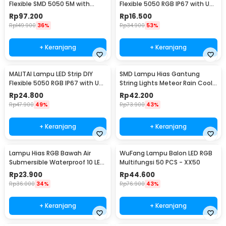
Flexible SMD 5050 5M with
Flexible 5050 RGB IP67 with USB
Remote
Controller 1M - SMD2835
Rp
97.200
Rp
16.500
Rp
149.900
36%
Rp
34.900
53%
+ Keranjang
+ Keranjang
MALITAI Lampu LED Strip DIY
SMD Lampu Hias Gantung
Flexible 5050 RGB IP67 with USB
String Lights Meteor Rain Cool
Controller 2M - SMD2835
White 30cm 8 PCS
Rp
24.800
Rp
42.200
Rp
47.900
49%
Rp
73.900
43%
+ Keranjang
+ Keranjang
Lampu Hias RGB Bawah Air
WuFang Lampu Balon LED RGB
Submersible Waterproof 10 LED
Multifungsi 50 PCS - XX50
with Remote - 13017
Rp
23.900
Rp
44.600
Rp
36.000
34%
Rp
76.900
43%
+ Keranjang
+ Keranjang