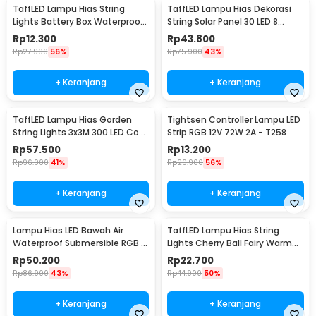
TaffLED Lampu Hias String
TaffLED Lampu Hias Dekorasi
Lights Battery Box Waterproof
String Solar Panel 30 LED 8
50 LED 5M - G5
Mode 6.5M - 896
Rp
12.300
Rp
43.800
Rp
27.900
56%
Rp
75.900
43%
+ Keranjang
+ Keranjang
TaffLED Lampu Hias Gorden
Tightsen Controller Lampu LED
String Lights 3x3M 300 LED Cool
Strip RGB 12V 72W 2A - T258
White 18W - 300L
Rp
57.500
Rp
13.200
Rp
96.900
41%
Rp
29.900
56%
+ Keranjang
+ Keranjang
Lampu Hias LED Bawah Air
TaffLED Lampu Hias String
Waterproof Submersible RGB 2
Lights Cherry Ball Fairy Warm
PCS with Remote - 13017
White 5M - LY20W
Rp
50.200
Rp
22.700
Rp
86.900
43%
Rp
44.900
50%
+ Keranjang
+ Keranjang