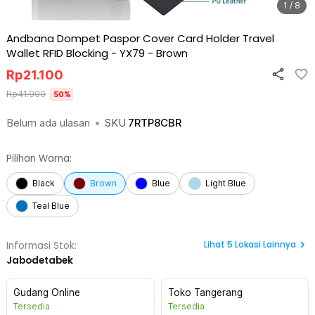
1 / 8
Andbana Dompet Paspor Cover Card Holder Travel
Wallet RFID Blocking - YX79
-
Brown
Rp
21.100
Rp
41.900
50
%
Belum ada ulasan
•
SKU
7RTP8CBR
Pilihan Warna:
Black
Brown
Blue
Light Blue
Teal Blue
Lihat
5
Lokasi Lainnya
Informasi Stok:
Jabodetabek
Gudang Online
Toko Tangerang
Tersedia
Tersedia