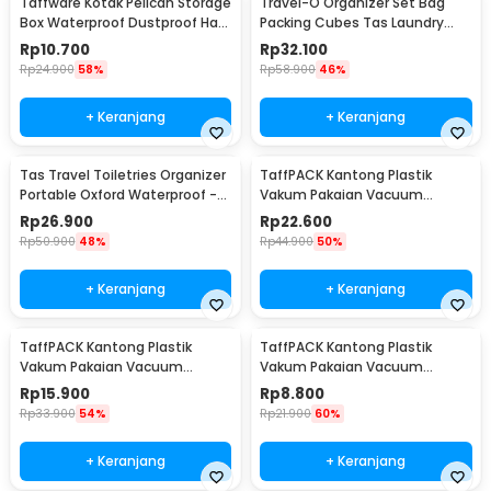
Taffware Kotak Pelican Storage
Travel-O Organizer Set Bag
Box Waterproof Dustproof Hard
Packing Cubes Tas Laundry
Case ABS L - G10/J020
Multi Size 6 PCS - BIB-610
Rp
10.700
Rp
32.100
Rp
24.900
58%
Rp
58.900
46%
+ Keranjang
+ Keranjang
Tas Travel Toiletries Organizer
TaffPACK Kantong Plastik
Portable Oxford Waterproof -
Vakum Pakaian Vacuum
F119
Compression Bag 1 PCS L -
Rp
26.900
Rp
22.600
SN024
Rp
50.900
48%
Rp
44.900
50%
+ Keranjang
+ Keranjang
TaffPACK Kantong Plastik
TaffPACK Kantong Plastik
Vakum Pakaian Vacuum
Vakum Pakaian Vacuum
Compression Bag 1 PCS
Compression Bag 1 PCS
Rp
15.900
Rp
8.800
80x110cm - YK-1000
60x80cm - YK-1000
Rp
33.900
54%
Rp
21.900
60%
+ Keranjang
+ Keranjang