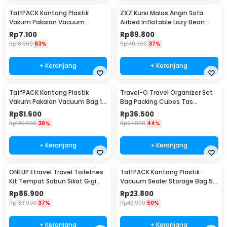
TaffPACK Kantong Plastik
ZXZ Kursi Malas Angin Sofa
Vakum Pakaian Vacuum
Airbed Inflatable Lazy Bean
Compression Bag 1 PCS
Bag 230x70cm - LZ081
Rp
7.100
Rp
89.800
50x70cm - YK-1000
Rp
18.900
63%
Rp
140.900
37%
+ Keranjang
+ Keranjang
TaffPACK Kantong Plastik
Travel-O Travel Organizer Set
Vakum Pakaian Vacuum Bag 10
Bag Packing Cubes Tas
PCS Hand Pump - SN09109
Laundry 6 PCS - BIB-650
Rp
81.600
Rp
36.500
Rp
129.900
38%
Rp
64.900
44%
+ Keranjang
+ Keranjang
ONEUP Etravel Travel Toiletries
TaffPACK Kantong Plastik
Kit Tempat Sabun Sikat Gigi
Vacuum Sealer Storage Bag 5
Handuk - YW46
PCS 35x50cm - ZKD002
Rp
86.900
Rp
23.800
Rp
136.900
37%
Rp
46.900
50%
+ Keranjang
+ Keranjang