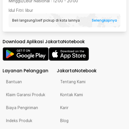
Minggu/Libur Nasional
:
12:00
-
20:00
Idul Fitri
: libur
Selengkapnya
Beli langsung/self pickup di kota lainnya
Download Aplikasi JakartaNotebook
Layanan Pelanggan
JakartaNotebook
Bantuan
Tentang Kami
Klaim Garansi Produk
Kontak Kami
Biaya Pengiriman
Karir
Indeks Produk
Blog