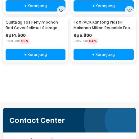
+ Keranjang
+ Keranjang
QuiltBag Tas Penyimpanan
TaffPACK Kantong Plastik
Bed Cover Selimut Storage
Makanan Silikon Reusable Food
Bag Organizer 1 PCS - MT6
Bag Ziplock Size L - PK-15
Rp
14.600
Rp
5.800
Rp
31.900
55%
Rp
15.900
64%
+ Keranjang
+ Keranjang
Beli Sekarang
Contact Center