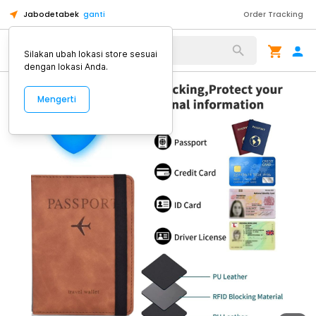
Jabodetabek
ganti
Order Tracking
Alat Kopi
Silakan ubah lokasi store sesuai
dengan lokasi Anda.
Mengerti