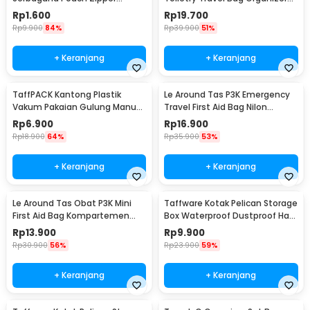
Organizer 1 PCS - CC-003
21x17x8cm - VER.2
Rp
1.600
Rp
19.700
Rp
9.900
84%
Rp
39.900
51%
+ Keranjang
+ Keranjang
TaffPACK Kantong Plastik
Le Around Tas P3K Emergency
Vakum Pakaian Gulung Manual
Travel First Aid Bag Nilon
1 PCS 39.5x60cm - VB-70
23.7x13x7.5cm - LG129
Rp
6.900
Rp
16.900
Rp
18.900
64%
Rp
35.900
53%
+ Keranjang
+ Keranjang
Le Around Tas Obat P3K Mini
Taffware Kotak Pelican Storage
First Aid Bag Kompartemen
Box Waterproof Dustproof Hard
Travel - A3079
Case ABS S - G10/J020
Rp
13.900
Rp
9.900
Rp
30.900
56%
Rp
23.900
59%
+ Keranjang
+ Keranjang