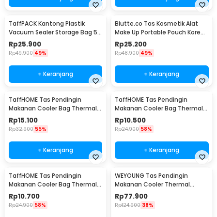
TaffPACK Kantong Plastik
Biutte.co Tas Kosmetik Alat
Vacuum Sealer Storage Bag 5
Make Up Portable Pouch Korean
PCS 50x70cm - ZKD002
Style - B4108
Rp
25.900
Rp
25.200
Rp
49.900
49%
Rp
48.900
49%
+ Keranjang
+ Keranjang
TaffHOME Tas Pendingin
TaffHOME Tas Pendingin
Makanan Cooler Bag Thermal
Makanan Cooler Bag Thermal
Insulated Bag 6 Inch - H07
Insulated Bag 28x14x17cm -
Rp
15.100
Rp
10.500
H24
Rp
32.900
55%
Rp
24.900
58%
+ Keranjang
+ Keranjang
TaffHOME Tas Pendingin
WEYOUNG Tas Pendingin
Makanan Cooler Bag Thermal
Makanan Cooler Thermal
Insulated Bag 21x14x17cm -
Insulated Bag 18L - M40
Rp
10.700
Rp
77.900
H24
Rp
24.900
58%
Rp
124.900
38%