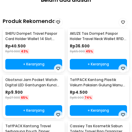
Produk Rekomendasi
SHEFU Dompet Travel Paspor
AKUZE Tas Dompet Paspor
Card Holder Wallet 14 Slot
Holder Travel Neck Wallet RFID
Waterproof - YP21
Blocking - YT15
Rp
40.500
Rp
36.600
Rp
70.900
43%
Rp
65.900
45%
+ Keranjang
+ Keranjang
Obotsnoi Jam Pocket Watch
TaffPACK Kantong Plastik
Digital LED Gantungan Kunci
Vakum Pakaian Gulung Manual
Waterproof - PJX1600
40x60cm 1 PCS - TR028
Rp
9.900
Rp
4.500
Rp
27.900
65%
Rp
16.900
74%
+ Keranjang
+ Keranjang
TaffPACK Kantong Travel
Cassiey Tas Kosmetik Sabun
Serbaguna Pouch Zipper
Toiletry Travel Bag Organizer