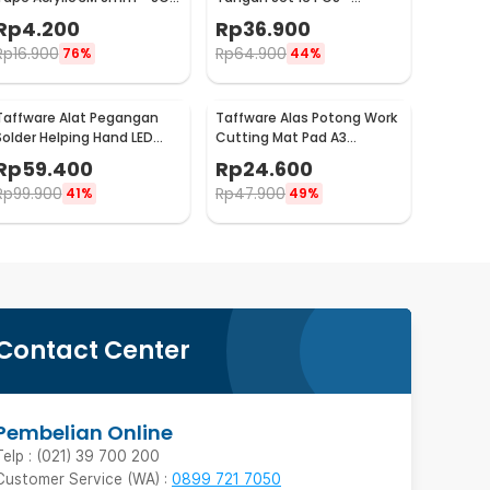
3M
WW082
Rp
4.200
Rp
36.900
Rp
16.900
Rp
64.900
76%
44%
Taffware Alat Pegangan
Taffware Alas Potong Work
Solder Helping Hand LED
Cutting Mat Pad A3
Kaca Pembesar 3.5X - TE-
45x30cm
Rp
59.400
Rp
24.600
801
Rp
99.900
Rp
47.900
41%
49%
Contact Center
Pembelian Online
Telp : (021) 39 700 200
Customer Service (WA) :
0899 721 7050