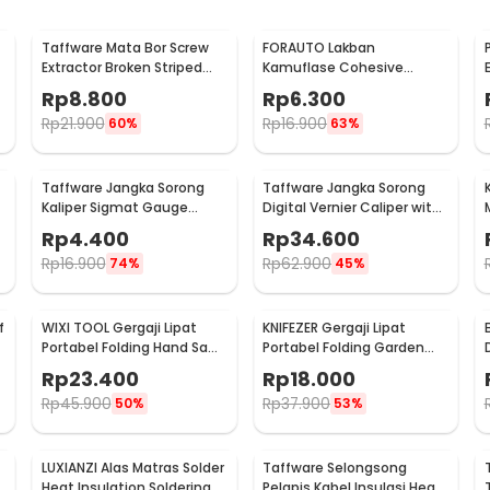
Taffware Mata Bor Screw
FORAUTO Lakban
Extractor Broken Striped
Kamuflase Cohesive
Screw Remover 4 PCS - S2
Bandage Tape Hunting
Rp
8.800
Rp
6.300
4.5M 50mm - H10
Rp
21.900
Rp
16.900
60%
63%
Taffware Jangka Sorong
Taffware Jangka Sorong
Kaliper Sigmat Gauge
Digital Vernier Caliper with
1
Micrometer 150mm - QST-
LCD Screen 150mm - JIGO-
Rp
4.400
Rp
34.600
600
150
Rp
16.900
Rp
62.900
74%
45%
f
WIXI TOOL Gergaji Lipat
KNIFEZER Gergaji Lipat
Portabel Folding Hand Saw
Portabel Folding Garden
39cm - JSZ-002
Hand Saw - LA145
Rp
23.400
Rp
18.000
Rp
45.900
Rp
37.900
50%
53%
LUXIANZI Alas Matras Solder
Taffware Selongsong
e
Heat Insulation Soldering
Pelapis Kabel Insulasi Heat