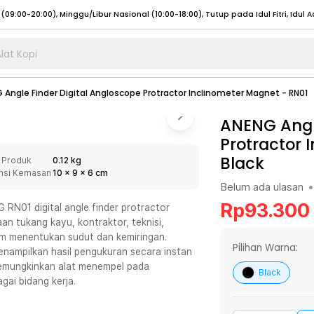
lat Kopi
umat (07:00 - 20:00), Sabtu - Minggu (08:00 - 20:00), Tutup pada Idul Fitri
Sele
 Angle Finder Digital Angloscope Protractor Inclinometer Magnet - RN01
:00 - 20:00), Sabtu - Minggu/ Libur Nasional (08:00 - 17:00)
Selengkapnya
:00 - 20:00), Sabtu - Minggu/ Libur Nasional (08:00 - 17:00)
ANENG Angle
Selengkapnya
Protractor 
 (09:00-20:00), Minggu/Libur Nasional (12:00-20:00), Tutup pada Idul Fitri
Sele
Black
 Produk
0.12 kg
 (09:00-20:00), Minggu/Libur Nasional (12:00-20:00), Tutup pada Idul Fitri
Sele
nsi Kemasan
10
x
9
x
6
cm
Belum ada ulasan
•
Rp
93.300
RN01 digital angle finder protractor
an tukang kayu, kontraktor, teknisi,
 menentukan sudut dan kemiringan.
umat (07:00 - 20:00), Sabtu - Minggu (08:00 - 20:00), Tutup pada Idul Fitri
Sele
Pilihan Warna:
enampilkan hasil pengukuran secara instan
 memungkinkan alat menempel pada
:00 - 20:00), Sabtu - Minggu/ Libur Nasional (08:00 - 17:00)
Selengkapnya
Black
ai bidang kerja.
:00 - 20:00), Sabtu - Minggu/ Libur Nasional (08:00 - 17:00)
Selengkapnya