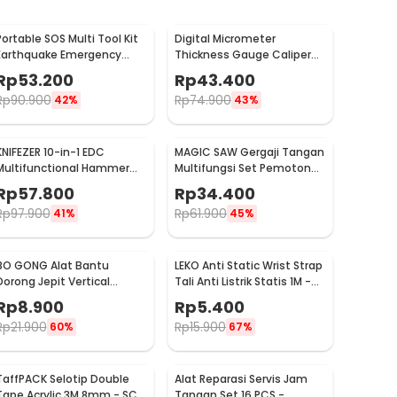
Portable SOS Multi Tool Kit
Digital Micrometer
Earthquake Emergency
Thickness Gauge Caliper
Outdoor Survival - JT21
Carbon Fiber 0-12.7mm -
Rp
53.200
Rp
43.400
TDT25
Rp
90.900
Rp
74.900
42%
43%
KNIFEZER 10-in-1 EDC
MAGIC SAW Gergaji Tangan
Multifunctional Hammer
Multifungsi Set Pemotong
Tool for Camping Survival -
Kayu Besi
Rp
57.800
Rp
34.400
WL-9003
Rp
97.900
Rp
61.900
41%
45%
BO GONG Alat Bantu
LEKO Anti Static Wrist Strap
Dorong Jepit Vertical
Tali Anti Listrik Statis 1M -
Toggle Clamp Hold Down
ESD
Rp
8.900
Rp
5.400
Handle - GH-13009
Rp
21.900
Rp
15.900
60%
67%
TaffPACK Selotip Double
Alat Reparasi Servis Jam
Tape Acrylic 3M 8mm - SC-
Tangan Set 16 PCS -