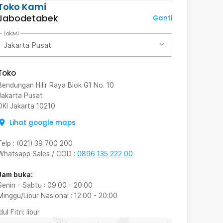
Toko Kami
Jabodetabek
Ganti
Lokasi
Jakarta Pusat
Toko
Bendungan Hilir Raya Blok G1 No. 10
Jakarta Pusat
DKI Jakarta
10210
Lihat google maps
Telp
:
(021) 39 700 200
Whatsapp Sales / COD
:
0896 135 222 00
Jam buka:
Senin - Sabtu
:
09:00
-
20:00
Minggu/Libur Nasional
:
12:00
-
20:00
Idul Fitri
: libur