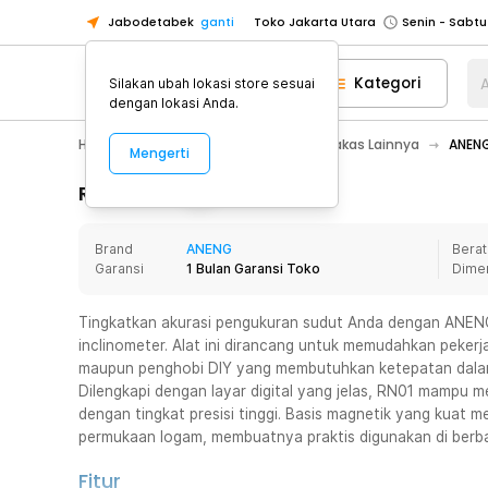
Jabodetabek
ganti
Toko Jakarta Utara
Toko Tangerang
Kategori
A
Silakan ubah lokasi store sesuai
Toko Cikupa
dengan lokasi Anda.
Pick n Go Jakarta Barat
Senin - J
Home Appliance
Perkakas
Perkakas Lainnya
ANENG
Mengerti
Pick n Go Bekasi
Senin - Jumat (08
Pick n Go Depok
Senin - Jumat (08
Rincian Produk
Toko Jakarta Pusat
Senin - Sabtu
Brand
ANENG
Berat
Toko Jakarta Barat
Senin - Sabtu
Garansi
1 Bulan Garansi Toko
Dime
Toko Jakarta Utara
Toko Tangerang
Tingkatkan akurasi pengukuran sudut Anda dengan ANENG 
inclinometer. Alat ini dirancang untuk memudahkan pekerja
Toko Cikupa
maupun penghobi DIY yang membutuhkan ketepatan dalam
Pick n Go Jakarta Barat
Senin - J
Dilengkapi dengan layar digital yang jelas, RN01 mampu m
dengan tingkat presisi tinggi. Basis magnetik yang kuat
Pick n Go Bekasi
Senin - Jumat (08
permukaan logam, membuatnya praktis digunakan di berbag
Pick n Go Depok
Senin - Jumat (08
Fitur