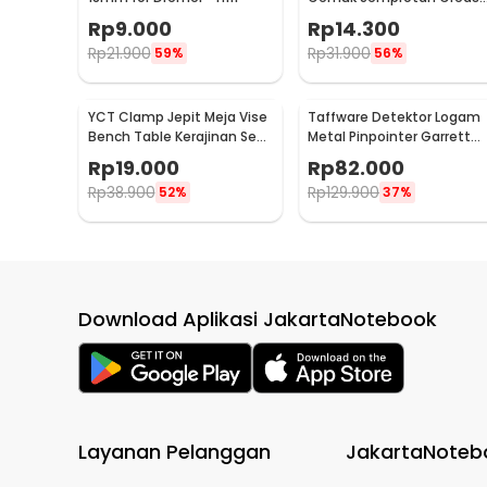
Gun 250ml - Q001
Rp
9.000
Rp
14.300
Rp
21.900
Rp
31.900
59%
56%
YCT Clamp Jepit Meja Vise
Taffware Detektor Logam
Bench Table Kerajinan Seni
Metal Pinpointer Garrett
Perhiasan 25mm - QST
Waterproof - 1166000
Rp
19.000
Rp
82.000
Rp
38.900
Rp
129.900
52%
37%
Download Aplikasi JakartaNotebook
Layanan Pelanggan
JakartaNoteb