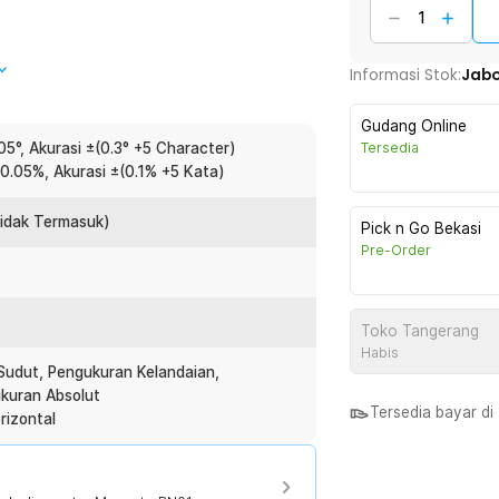
il pengukuran sudut dengan cepat dan
Informasi Stok:
Jab
gga derajat desimal, sehingga sangat
. Cocok digunakan untuk proyek
Gudang Online
.05°, Akurasi ±(0.3° +5 Character)
Tersedia
 0.05%, Akurasi ±(0.1% +5 Kata)
g terang, hasil pengukuran mudah dibaca
rmanfaat untuk bekerja di lokasi yang
Tidak Termasuk)
Pick n Go Bekasi
ca angka.
Pre-Order
gan
mpel pada permukaan logam seperti pipa,
da melakukan pengukuran hands-free tanpa
Toko Tangerang
Habis
udut, Pengukuran Kelandaian,
ukuran Absolut
pat digunakan sebagai inclinometer untuk
Tersedia bayar d
rizontal
 mulai dari pemasangan lantai,
ni membuatnya sangat berguna bagi pekerja