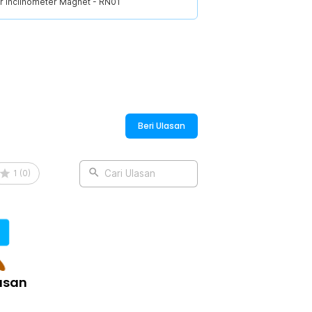
r Inclinometer Magnet - RN01
udah dibawa ke berbagai lokasi kerja.
an alat ini tetap awet meski digunakan
i investasi jangka panjang untuk
:
Beri Ulasan
or Inclinometer Magnet - RN01
1
(
0
)
Cari Ulasan
asan