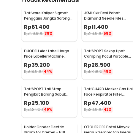
Taffware Kaliper Sigmat
JKMI Kikir Besi Pahat
Penggaris Jangka Sorong
Diamond Needle Files
Digital LCD 150mm - SH20
Carving 5 in 1 - JM-FL1-1
Rp
81.400
Rp
11.400
Rp
129.900
Rp
26.900
38%
58%
DUODELI Alat Label Harga
TaffSPORT Sekop Lipat
Price Labeller Machine
Camping Pacul Portable
Coding - MX-5500
Tactical Survival 40cm - 10
Rp
39.200
Rp
28.500
Rp
68.900
Rp
53.900
44%
48%
TaffSPORT Tali Strap
TaffGUARD Masker Gas Hal
Pengikat Barang Sabuk
Face Respirator Filter
Cargo Belt Nylon 5M - XR2
Karbon Aktif KN95 - 6200
Rp
25.100
Rp
47.400
Rp
48.900
Rp
80.900
49%
42%
Holder Grinder Electric
OTOHEROES Botol Minyak
18mm for Dremel - H111
Gemuk Semprotan Greas