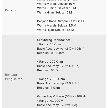
kesalahan.
Warna Merah: Sekitar 10 M
Multifungsi
Warna Kuning: Sekitar 10 M
Dimensi
Selain mengukur hambatan tanah pada sistem listrik, alat ini juga
Warna Hijau: Sekitar 5 M
dapat digunakan untuk memeriksa resistansi grounding dari
berbagai sistem, mulai dari peralatan listrik hingga perangkat
Panjang Kabel Simple Test Lines
proteksi petir.
Warna Merah: Sekitar 1.5 M
Warna Hijau: Sekitar 1.5 M
Kelengkapan Produk
Grounding Resistance:
Rincian yang Anda dapatkan untuk pembelian produk ini:
- Range: 20 Ohm
1 x ANENG Digital Earth Tester Grounding Multimeter - MH14
Basic Accuracy: +/- (2 % + 1 Ohm)
2 x Grounded Steel brazing
Resolusi: 0.01 Ohm
1 x Set Auxilary Test (Kuning, Hijau, dan Merah)
1 x Set Simple Test Lines (Hijau dan Merah)
- Range: 200 Ohm
8 x Baterai AA
Basic Accuracy: +/- (2 % + 3d)
1 x Tas Penyimpanan
Resolusi: 0.1 Ohm
1 x Panduan Penggunaan
Rentang
Pengukuran
- Range: 2000 Ohm
Basic Accuracy: +/- (2 % + 3d)
Resolusi: 1 Ohm
Grounding Voltage (50 Hz -200 Hz)
- Range: AC 200 V
Basic Accuracy: +/- (2%+6d)