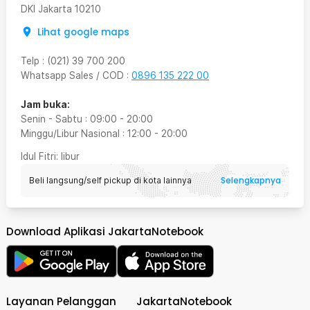
DKI Jakarta
10210
Lihat google maps
Telp
:
(021) 39 700 200
Whatsapp Sales / COD
:
0896 135 222 00
Jam buka:
Senin - Sabtu
:
09:00
-
20:00
Minggu/Libur Nasional
:
12:00
-
20:00
Idul Fitri
: libur
Selengkapnya
Beli langsung/self pickup di kota lainnya
Download Aplikasi JakartaNotebook
Layanan Pelanggan
JakartaNotebook