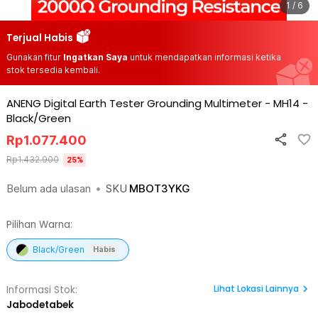
1 / 6
Terjual Habis
Gunakan fitur
Ingatkan Saya
untuk mendapatkan informasi ketika
stok tersedia kembali.
ANENG Digital Earth Tester Grounding Multimeter - MH14
-
Black/Green
Rp
1.077.400
Rp
1.432.900
25
%
Belum ada ulasan
•
SKU
MBOT3YKG
Pilihan Warna:
Black/Green
Habis
Lihat
Lokasi Lainnya
Informasi Stok:
Jabodetabek