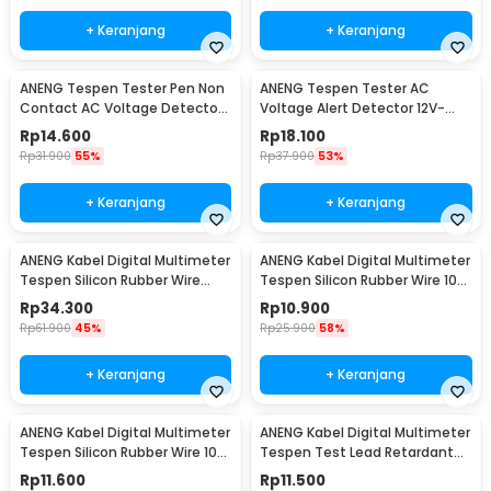
+ Keranjang
+ Keranjang
ANENG Tespen Tester Pen Non
ANENG Tespen Tester AC
Contact AC Voltage Detector
Voltage Alert Detector 12V-
90-1000V 1AC-D
1000V - VD806
Rp
14.600
Rp
18.100
Rp
31.900
55%
Rp
37.900
53%
+ Keranjang
+ Keranjang
ANENG Kabel Digital Multimeter
ANENG Kabel Digital Multimeter
Tespen Silicon Rubber Wire
Tespen Silicon Rubber Wire 10A
1000V - PT3003
1000V - PT1005
Rp
34.300
Rp
10.900
Rp
61.900
45%
Rp
25.900
58%
+ Keranjang
+ Keranjang
ANENG Kabel Digital Multimeter
ANENG Kabel Digital Multimeter
Tespen Silicon Rubber Wire 10A
Tespen Test Lead Retardant
1000V - PT1004
10A 1000V - PT1002
Rp
11.600
Rp
11.500