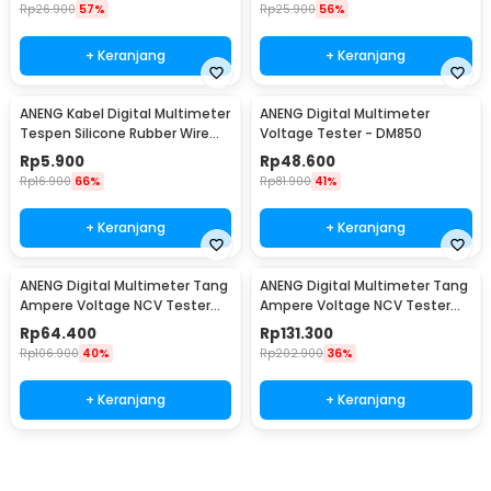
Rp
26.900
57%
Rp
25.900
56%
+ Keranjang
+ Keranjang
ANENG Kabel Digital Multimeter
ANENG Digital Multimeter
Tespen Silicone Rubber Wire
Voltage Tester - DM850
10A 1000V - PT830
Rp
5.900
Rp
48.600
Rp
16.900
66%
Rp
81.900
41%
+ Keranjang
+ Keranjang
ANENG Digital Multimeter Tang
ANENG Digital Multimeter Tang
Ampere Voltage NCV Tester
Ampere Voltage NCV Tester
Clamp 600V - MT87
Clamp 600V - ST201
Rp
64.400
Rp
131.300
Rp
106.900
40%
Rp
202.900
36%
+ Keranjang
+ Keranjang
Ingatkan Saya