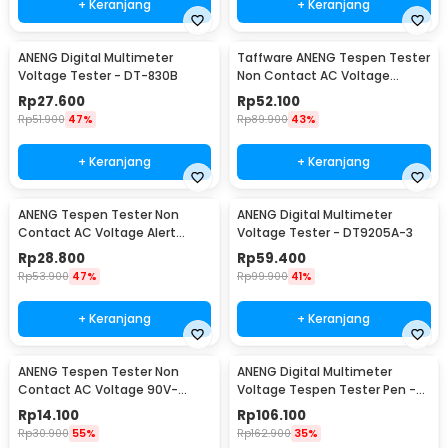
+ Keranjang
+ Keranjang
ANENG Digital Multimeter
Taffware ANENG Tespen Tester
Voltage Tester - DT-830B
Non Contact AC Voltage
Detector 12V-1000V - VC1017
Rp
27.600
Rp
52.100
Rp
51.900
47%
Rp
89.900
43%
+ Keranjang
+ Keranjang
ANENG Tespen Tester Non
ANENG Digital Multimeter
Contact AC Voltage Alert
Voltage Tester - DT9205A-3
Detector 12-1000V - VD802
Rp
28.800
Rp
59.400
Rp
53.900
47%
Rp
99.900
41%
+ Keranjang
+ Keranjang
ANENG Tespen Tester Non
ANENG Digital Multimeter
Contact AC Voltage 90V-
Voltage Tespen Tester Pen -
1000V - 1AC-D Plus
A3003
Rp
14.100
Rp
106.100
Rp
30.900
55%
Rp
162.900
35%