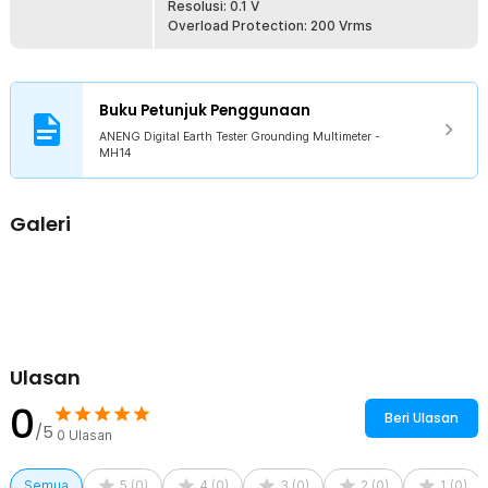
Resolusi: 0.1 V
Overload Protection: 200 Vrms
Buku Petunjuk Penggunaan
ANENG Digital Earth Tester Grounding Multimeter -
MH14
Galeri
Ulasan
0
Beri Ulasan
/5
0
Ulasan
Semua
5
(
0
)
4
(
0
)
3
(
0
)
2
(
0
)
1
(
0
)