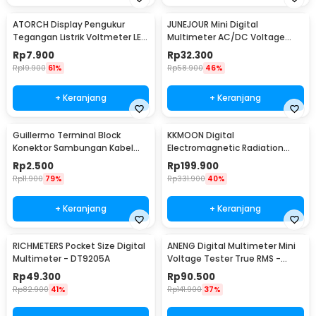
ATORCH Display Pengukur
JUNEJOUR Mini Digital
Tegangan Listrik Voltmeter LED
Multimeter AC/DC Voltage
- 123
Tester 1999 Count - XL830L
Rp
7.900
Rp
32.300
Rp
19.900
61%
Rp
58.900
46%
+ Keranjang
+ Keranjang
Guillermo Terminal Block
KKMOON Digital
Konektor Sambungan Kabel
Electromagnetic Radiation
Listrik 1 PCS PCT-222 - GTB6
Field Dosimeter Detector -
Rp
2.500
Rp
199.900
ET825
Rp
11.900
79%
Rp
331.900
40%
+ Keranjang
+ Keranjang
RICHMETERS Pocket Size Digital
ANENG Digital Multimeter Mini
Multimeter - DT9205A
Voltage Tester True RMS -
M118A
Rp
49.300
Rp
90.500
Rp
82.900
41%
Rp
141.900
37%