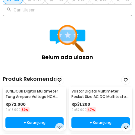
Cari Ulasan
Belum ada ulasan
Produk Rekomendasi
JUNEJOUR Digital Multimeter
Vastar Digital Multimeter
Tang Ampere Voltage NCV
Pocket Size AC DC Multitester
Tester Clamp - DT266
Portable - DT830B
Rp
72.000
Rp
31.200
Rp
116.900
39%
Rp
57.900
47%
+ Keranjang
+ Keranjang