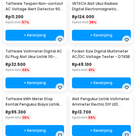
Taffware Tespen Non-contact
VKTECH Alat Ukur Radiasi
AC Voltage Alert Detector 90-
Digital Electromagnetic
1000V - VD02
Radiation Detector - DT-1130
Rp
11.200
Rp
124.000
Rp
25.900
57%
Rp
192.900
36%
+ Keranjang
+ Keranjang
Taffware Voltmeter Digital AC
Pocket Size Digital Multimeter
EU Plug Alat Ukur Listrik 110-
AC/DC Voltage Tester - DT83B
300V - DM55-1
Rp
32.500
Rp
49.100
Rp
59.900
46%
Rp
82.900
41%
+ Keranjang
+ Keranjang
Taffware kWh Meter Stop
Alat Pengukur Listrik Voltmeter
Kontak Pengukur Biaya Listrik
Ammeter Electric DIY LED
Rumah - KWE-PM01
Display - GN-0117
Rp
95.300
Rp
13.700
Rp
147.900
36%
Rp
30.900
56%
+ Keranjang
+ Keranjang