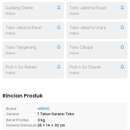
Gudang Online
Toko Jakarta Pusat
Habis
Habis
Toko Jakarta Barat
Toko Jakarta Utara
Habis
Habis
Toko Tangerang
Toko Cikupa
Habis
Habis
Pick n Go Bekasi
Pick n Go Depok
Habis
Habis
Rincian Produk
Brand
ANENG
Garansi
1 Tahun Garansi Toko
Berat Produk
3 kg
Dimensi Kemasan
26
x
14
x
30
cm