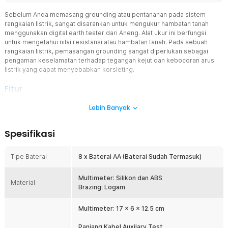
Sebelum Anda memasang grounding atau pentanahan pada sistem
rangkaian listrik, sangat disarankan untuk mengukur hambatan tanah
menggunakan digital earth tester dari Aneng. Alat ukur ini berfungsi
untuk mengetahui nilai resistansi atau hambatan tanah. Pada sebuah
rangkaian listrik, pemasangan grounding sangat diperlukan sebagai
pengaman keselamatan terhadap tegangan kejut dan kebocoran arus
listrik yang dapat menyebabkan korsleting.
Fitur
Periksa Hambatan Tanah dengan Akurat
Lebih Banyak
Alat ini membantu Anda mengukur hambatan tanah sebelum
memasang grounding pada rangkaian listrik. Dengan tingkat akurasi
Spesifikasi
tinggi, hasil pengukuran akan ditampilkan secara jelas pada layar.
Anti Debu dan Lembap
Tipe Baterai
8 x Baterai AA (Baterai Sudah Termasuk)
Dibekali fitur anti debu dan tahan lembap, alat ini nyaman digunakan
di berbagai kondisi lingkungan. Terbuat dari material silikon dan
ABS berkualitas, sehingga tahan lama dan andal.
Multimeter: Silikon dan ABS
Material
Brazing: Logam
Perhitungan Mencapai 2000 Ohm
Alat ini dapat menampilkan perhitungan mulai dari 0.01 Ohm
Multimeter: 17 x 6 x 12.5 cm
hingga 2000 Ohm. Rentang perhitungan yang begitu besar ini
membuat akurasi yang dihasilkan sangat tinggi guna meminimalisir
Panjang Kabel Auxilary Test