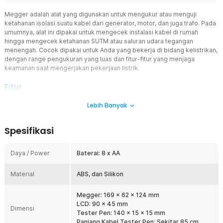
Megger adalah alat yang digunakan untuk mengukur atau menguji
ketahanan isolasi suatu kabel dari generator, motor, dan juga trafo. Pada
umumnya, alat ini dipakai untuk mengecek instalasi kabel di rumah
hingga mengecek ketahanan SUTM atau saluran udara tegangan
menengah. Cocok dipakai untuk Anda yang bekerja di bidang kelistrikan,
dengan range pengukuran yang luas dan fitur-fitur yang menjaga
keamanan saat mengerjakan pekerjaan listrik.
Fitur
Dengan Layar LCD
Lebih Banyak
Pada bagian depan terdapat layar LCD berukuran besar yang dapat
memuat angka sampai 1999 digit angka. Anda juga dapat melihat
Spesifikasi
dengan jelas tampilan angka dilayar karena teknologi high definition
yang membuat angka terlihat sangat jelas.
Daya / Power
Baterai: 8 x AA
Tahan Benturan
Sesuai fungsinya, alat ini digunakan oleh para teknisi dan adanya
Material
benturan saat bekerja mungkin tidak dapat terhindarkan. Maka dari
ABS, dan Silikon
itu, alat ini dibuat dari material yang sangat kuat dengan desain
perlindungan berlapis silikon yang tidak mudah rusak.
Megger: 169 x 62 x 124 mm
LCD: 90 x 45 mm
Hemat Baterai
Dimensi
Tester Pen: 140 x 15 x 15 mm
Tenaga megohmeter berasal dari 8 buah baterai jenis AA. Selain itu,
Panjang Kabel Tester Pen: Sekitar 85 cm