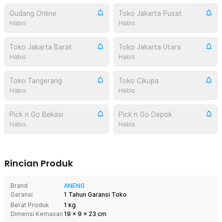
Gudang Online
Toko Jakarta Pusat
Habis
Habis
Toko Jakarta Barat
Toko Jakarta Utara
Habis
Habis
Toko Tangerang
Toko Cikupa
Habis
Habis
Pick n Go Bekasi
Pick n Go Depok
Habis
Habis
Rincian Produk
Brand
ANENG
Garansi
1 Tahun Garansi Toko
Berat Produk
1 kg
Dimensi Kemasan
19
x
9
x
23
cm