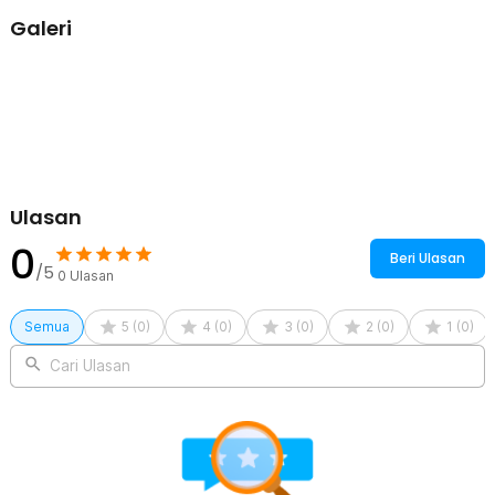
Galeri
Ulasan
0
Beri Ulasan
/5
0
Ulasan
Semua
5
(
0
)
4
(
0
)
3
(
0
)
2
(
0
)
1
(
0
)
Cari Ulasan