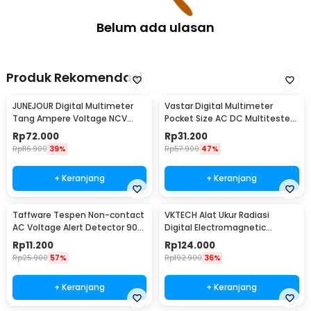
Belum ada ulasan
Produk Rekomendasi
JUNEJOUR Digital Multimeter
Vastar Digital Multimeter
Tang Ampere Voltage NCV
Pocket Size AC DC Multitester
Tester Clamp - DT266
Portable - DT830B
Rp
72.000
Rp
31.200
Rp
116.900
39%
Rp
57.900
47%
+ Keranjang
+ Keranjang
Taffware Tespen Non-contact
VKTECH Alat Ukur Radiasi
AC Voltage Alert Detector 90-
Digital Electromagnetic
1000V - VD02
Radiation Detector - DT-1130
Rp
11.200
Rp
124.000
Rp
25.900
57%
Rp
192.900
36%
+ Keranjang
+ Keranjang