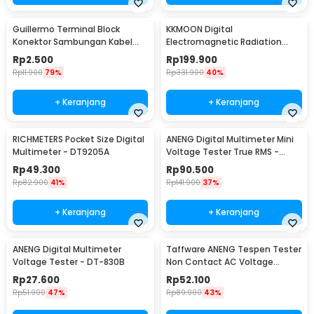
Guillermo Terminal Block
KKMOON Digital
Konektor Sambungan Kabel
Electromagnetic Radiation
Listrik 1 PCS PCT-222 - GTB6
Field Dosimeter Detector -
Rp
2.500
Rp
199.900
ET825
Rp
11.900
79%
Rp
331.900
40%
+ Keranjang
+ Keranjang
RICHMETERS Pocket Size Digital
ANENG Digital Multimeter Mini
Multimeter - DT9205A
Voltage Tester True RMS -
M118A
Rp
49.300
Rp
90.500
Rp
82.900
41%
Rp
141.900
37%
+ Keranjang
+ Keranjang
ANENG Digital Multimeter
Taffware ANENG Tespen Tester
Voltage Tester - DT-830B
Non Contact AC Voltage
Detector 12V-1000V - VC1017
Rp
27.600
Rp
52.100
Rp
51.900
47%
Rp
89.900
43%