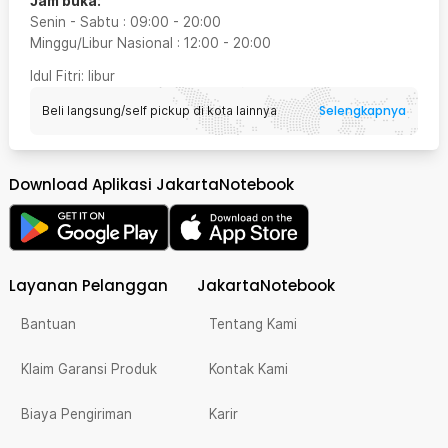
Jam buka:
Senin - Sabtu
:
09:00
-
20:00
Minggu/Libur Nasional
:
12:00
-
20:00
Idul Fitri
: libur
Selengkapnya
Beli langsung/self pickup di kota lainnya
Download Aplikasi JakartaNotebook
Layanan Pelanggan
JakartaNotebook
Bantuan
Tentang Kami
Klaim Garansi Produk
Kontak Kami
Biaya Pengiriman
Karir