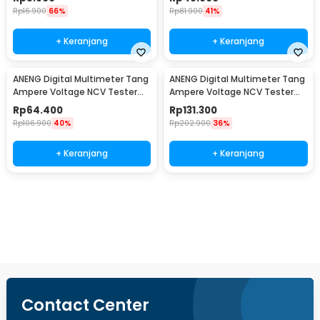
Rp
16.900
66%
Rp
81.900
41%
+ Keranjang
+ Keranjang
ANENG Digital Multimeter Tang
ANENG Digital Multimeter Tang
Ampere Voltage NCV Tester
Ampere Voltage NCV Tester
Clamp 600V - MT87
Clamp 600V - ST201
Rp
64.400
Rp
131.300
Rp
106.900
40%
Rp
202.900
36%
+ Keranjang
+ Keranjang
Ingatkan Saya
Contact Center