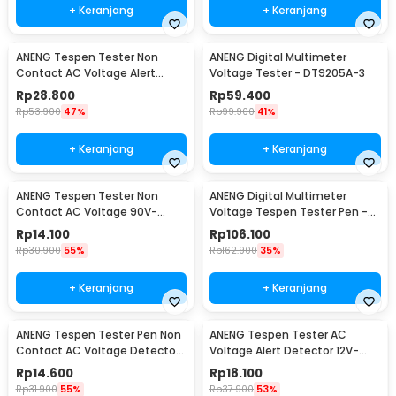
+ Keranjang
+ Keranjang
ANENG Tespen Tester Non
ANENG Digital Multimeter
Contact AC Voltage Alert
Voltage Tester - DT9205A-3
Detector 12-1000V - VD802
Rp
28.800
Rp
59.400
Rp
53.900
47%
Rp
99.900
41%
+ Keranjang
+ Keranjang
ANENG Tespen Tester Non
ANENG Digital Multimeter
Contact AC Voltage 90V-
Voltage Tespen Tester Pen -
1000V - 1AC-D Plus
A3003
Rp
14.100
Rp
106.100
Rp
30.900
55%
Rp
162.900
35%
+ Keranjang
+ Keranjang
ANENG Tespen Tester Pen Non
ANENG Tespen Tester AC
Contact AC Voltage Detector
Voltage Alert Detector 12V-
90-1000V 1AC-D
1000V - VD806
Rp
14.600
Rp
18.100
Rp
31.900
55%
Rp
37.900
53%