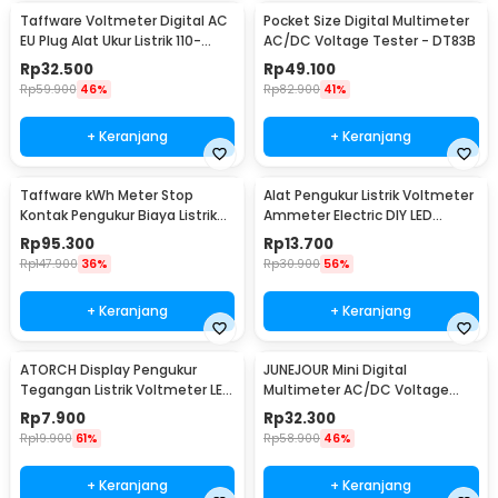
Taffware Voltmeter Digital AC
Pocket Size Digital Multimeter
EU Plug Alat Ukur Listrik 110-
AC/DC Voltage Tester - DT83B
300V - DM55-1
Rp
32.500
Rp
49.100
Rp
59.900
46%
Rp
82.900
41%
+ Keranjang
+ Keranjang
Taffware kWh Meter Stop
Alat Pengukur Listrik Voltmeter
Kontak Pengukur Biaya Listrik
Ammeter Electric DIY LED
Rumah - KWE-PM01
Display - GN-0117
Rp
95.300
Rp
13.700
Rp
147.900
36%
Rp
30.900
56%
+ Keranjang
+ Keranjang
ATORCH Display Pengukur
JUNEJOUR Mini Digital
Tegangan Listrik Voltmeter LED
Multimeter AC/DC Voltage
- 123
Tester 1999 Count - XL830L
Rp
7.900
Rp
32.300
Rp
19.900
61%
Rp
58.900
46%
+ Keranjang
+ Keranjang