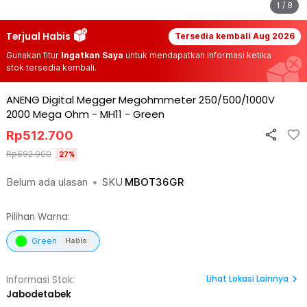
1 / 8
Terjual Habis
Tersedia kembali
Aug 2026
Gunakan fitur
Ingatkan Saya
untuk mendapatkan informasi ketika
stok tersedia kembali.
ANENG Digital Megger Megohmmeter 250/500/1000V
2000 Mega Ohm - MH11
-
Green
Rp
512.700
Rp
692.900
27
%
Belum ada ulasan
•
SKU
MBOT36GR
Pilihan Warna:
Green
Habis
Lihat
Lokasi Lainnya
Informasi Stok:
Jabodetabek