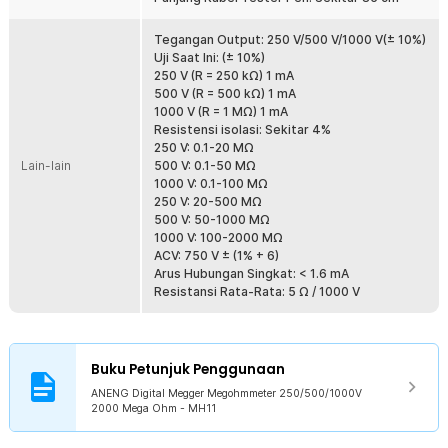
alat ini memiliki fitur hemat energi karena dapat mati secara
otomatis apabila tidak digunakan. Dengan fitur tersebut membuat
penggunaan baterai sangat hemat, Anda pun tidak perlu mengganti
Tegangan Output: 250 V/500 V/1000 V(± 10%)
baterai dalam waktu yang dekat.
Uji Saat Ini: (± 10%)
250 V (R = 250 kΩ) 1 mA
500 V (R = 500 kΩ) 1 mA
Kelengkapan Produk
1000 V (R = 1 MΩ) 1 mA
Rincian yang Anda dapatkan untuk pembelian produk ini:
Resistensi isolasi: Sekitar 4%
250 V: 0.1-20 MΩ
1 x ANENG Digital Megger Megohmmeter 250/500/1000V 2000
Lain-lain
500 V: 0.1-50 MΩ
Mega Ohm- MH11
1000 V: 0.1-100 MΩ
1 x Pasang Kabel Test Lead
250 V: 20-500 MΩ
2 x Alligator Klip
500 V: 50-1000 MΩ
8 x Baterai AA
1000 V: 100-2000 MΩ
1 x Panduan Penggunaan
ACV: 750 V ± (1% + 6)
Arus Hubungan Singkat: < 1.6 mA
Resistansi Rata-Rata: 5 Ω / 1000 V
Buku Petunjuk Penggunaan
ANENG Digital Megger Megohmmeter 250/500/1000V
2000 Mega Ohm - MH11