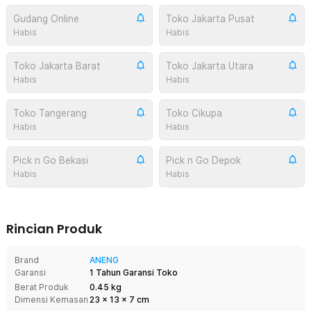
Gudang Online
Toko Jakarta Pusat
Habis
Habis
Toko Jakarta Barat
Toko Jakarta Utara
Habis
Habis
Toko Tangerang
Toko Cikupa
Habis
Habis
Pick n Go Bekasi
Pick n Go Depok
Habis
Habis
Rincian Produk
Brand
ANENG
Garansi
1 Tahun Garansi Toko
Berat Produk
0.45 kg
Dimensi Kemasan
23
x
13
x
7
cm