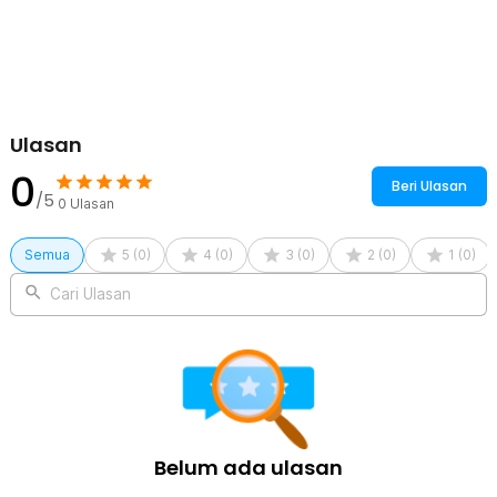
1200mAh - 681
1 x Pasang Kabel Tester
1 x Kabel Temperature
1 x Kabel USB Type C
1 x Tas Penyimpanan
1 x Panduan Penggunaan
Ulasan
0
Beri Ulasan
/5
0
Ulasan
Semua
5
(
0
)
4
(
0
)
3
(
0
)
2
(
0
)
1
(
0
)
Cari Ulasan
Belum ada ulasan