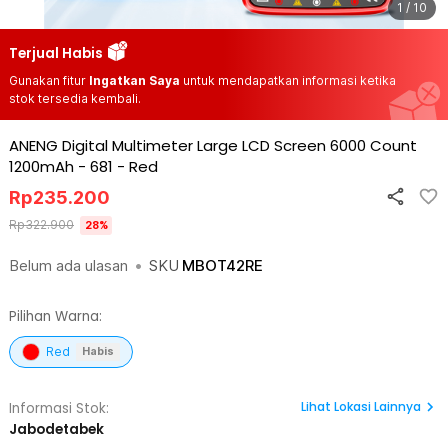
1 / 10
Terjual Habis
Gunakan fitur
Ingatkan Saya
untuk mendapatkan informasi ketika
stok tersedia kembali.
ANENG Digital Multimeter Large LCD Screen 6000 Count
1200mAh - 681
-
Red
Rp
235.200
Rp
322.900
28
%
Belum ada ulasan
•
SKU
MBOT42RE
Pilihan Warna:
Red
Habis
Lihat
Lokasi Lainnya
Informasi Stok:
Jabodetabek