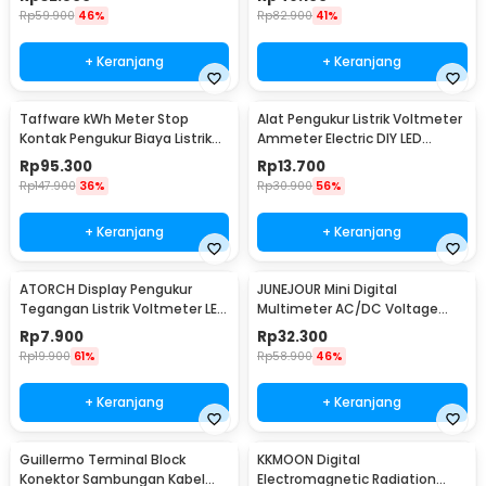
Rp
59.900
46%
Rp
82.900
41%
+ Keranjang
+ Keranjang
Taffware kWh Meter Stop
Alat Pengukur Listrik Voltmeter
Kontak Pengukur Biaya Listrik
Ammeter Electric DIY LED
Rumah - KWE-PM01
Display - GN-0117
Rp
95.300
Rp
13.700
Rp
147.900
36%
Rp
30.900
56%
+ Keranjang
+ Keranjang
ATORCH Display Pengukur
JUNEJOUR Mini Digital
Tegangan Listrik Voltmeter LED
Multimeter AC/DC Voltage
- 123
Tester 1999 Count - XL830L
Rp
7.900
Rp
32.300
Rp
19.900
61%
Rp
58.900
46%
+ Keranjang
+ Keranjang
Guillermo Terminal Block
KKMOON Digital
Konektor Sambungan Kabel
Electromagnetic Radiation