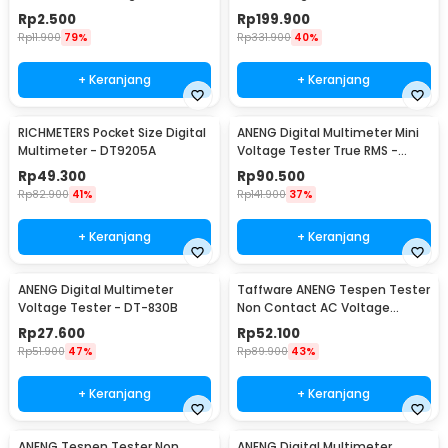
Listrik 1 PCS PCT-222 - GTB6
Field Dosimeter Detector -
Rp
2.500
Rp
199.900
ET825
Rp
11.900
79%
Rp
331.900
40%
+ Keranjang
+ Keranjang
RICHMETERS Pocket Size Digital
ANENG Digital Multimeter Mini
Multimeter - DT9205A
Voltage Tester True RMS -
M118A
Rp
49.300
Rp
90.500
Rp
82.900
41%
Rp
141.900
37%
+ Keranjang
+ Keranjang
ANENG Digital Multimeter
Taffware ANENG Tespen Tester
Voltage Tester - DT-830B
Non Contact AC Voltage
Detector 12V-1000V - VC1017
Rp
27.600
Rp
52.100
Rp
51.900
47%
Rp
89.900
43%
+ Keranjang
+ Keranjang
ANENG Tespen Tester Non
ANENG Digital Multimeter