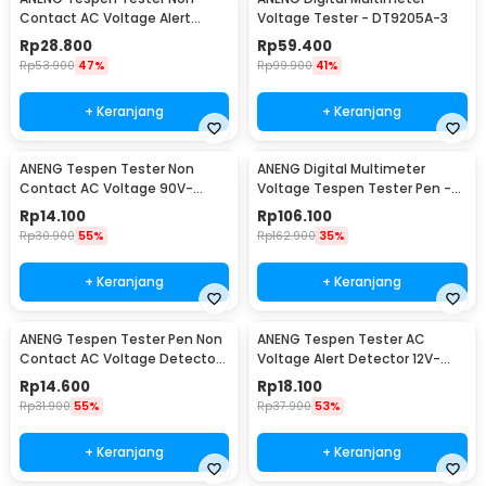
Contact AC Voltage Alert
Voltage Tester - DT9205A-3
Detector 12-1000V - VD802
Rp
28.800
Rp
59.400
Rp
53.900
47%
Rp
99.900
41%
+ Keranjang
+ Keranjang
ANENG Tespen Tester Non
ANENG Digital Multimeter
Contact AC Voltage 90V-
Voltage Tespen Tester Pen -
1000V - 1AC-D Plus
A3003
Rp
14.100
Rp
106.100
Rp
30.900
55%
Rp
162.900
35%
+ Keranjang
+ Keranjang
ANENG Tespen Tester Pen Non
ANENG Tespen Tester AC
Contact AC Voltage Detector
Voltage Alert Detector 12V-
90-1000V 1AC-D
1000V - VD806
Rp
14.600
Rp
18.100
Rp
31.900
55%
Rp
37.900
53%
+ Keranjang
+ Keranjang