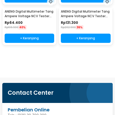
ANENG Digital Multimeter Tang
ANENG Digital Multimeter Tang
Ampere Voltage NCV Tester
Ampere Voltage NCV Tester
Clamp 600V - MT87
Clamp 600V - ST201
Rp
64.400
Rp
131.300
Rp
106.900
40%
Rp
202.900
36%
+ Keranjang
+ Keranjang
Ingatkan Saya
Contact Center
Pembelian Online