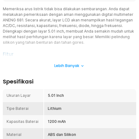
Memeriksa arus listrik tidak bisa dilakukan sembarangan. Anda dapat
melakukan pemeriksaan dengan aman menggunakan digital multimeter
ANENG 681. Secara akurat, layar LCD akan menampilkan hasil tegangan
AC/DC, resistansi, kapasitansi, frekuensi, diode, hingga frekuensi.
Dilengkapi dengan layar 5.01 inch, membuat Anda semakin mudah untuk
melihat hasil perhitungan karena layar yang besar. Memiliki pelindung
silikon yang tahan benturan dan tahan gores.
Fitur
Multimeter Terbaik untuk Teknisi Listrik
Lebih Banyak
Digital multimeter ANENG 681 sangat cocok untuk teknisi listrik
karena dapat mengukur berbagai komponen elektronik sesuai
Spesifikasi
dengan kebutuhan. Alat ini mampu mengukur tegangan AC/DC, arus
AC/DC, resistansi, dioda, suhu, frekuensi hingga kapasitansi.
Dengan banyak fitur yang dalam satu alat, tak diragukan lagi alat ini
Ukuran Layar
5.01 Inch
akan sangat membantu Anda. ANENG 681 mampu megukur hingga
6000 count.
Tipe Baterai
Lithium
Sensor NCV Tanpa Kontak
Anda bisa memeriksa kabel yang rusak dengan menggunakan
Kapasitas Baterai
1200 mAh
sensor NCV. Cukup dengan menekan tombol NCV dengan lama
untuk masuk ke mode NCV. Arahkan multimeter ke objek yang akan
Material
ABS dan Silikon
diperiksa. Layar akan menunjukan tanda "- - - " dan bunyi secara