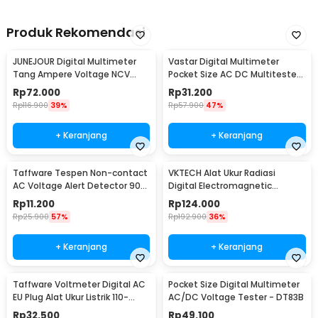
Produk Rekomendasi
JUNEJOUR Digital Multimeter
Vastar Digital Multimeter
Tang Ampere Voltage NCV
Pocket Size AC DC Multitester
Tester Clamp - DT266
Portable - DT830B
Rp
72.000
Rp
31.200
Rp
116.900
39%
Rp
57.900
47%
+ Keranjang
+ Keranjang
Taffware Tespen Non-contact
VKTECH Alat Ukur Radiasi
AC Voltage Alert Detector 90-
Digital Electromagnetic
1000V - VD02
Radiation Detector - DT-1130
Rp
11.200
Rp
124.000
Rp
25.900
57%
Rp
192.900
36%
+ Keranjang
+ Keranjang
Taffware Voltmeter Digital AC
Pocket Size Digital Multimeter
EU Plug Alat Ukur Listrik 110-
AC/DC Voltage Tester - DT83B
300V - DM55-1
Rp
32.500
Rp
49.100