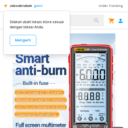
Jabodetabek
ganti
Order Tracking
Alat Kopi
Silakan ubah lokasi store sesuai
dengan lokasi Anda.
Mengerti