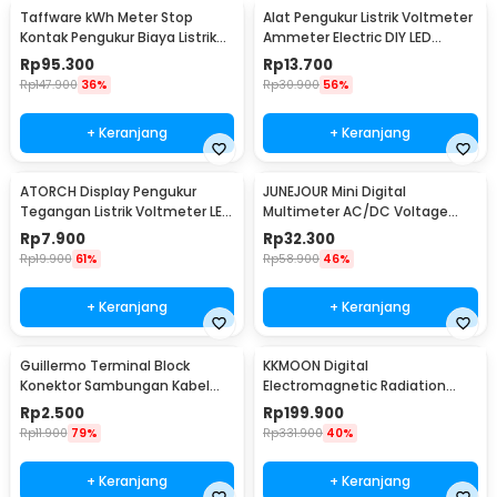
Taffware kWh Meter Stop
Alat Pengukur Listrik Voltmeter
Kontak Pengukur Biaya Listrik
Ammeter Electric DIY LED
Rumah - KWE-PM01
Display - GN-0117
Rp
95.300
Rp
13.700
Rp
147.900
36%
Rp
30.900
56%
+ Keranjang
+ Keranjang
ATORCH Display Pengukur
JUNEJOUR Mini Digital
Tegangan Listrik Voltmeter LED
Multimeter AC/DC Voltage
- 123
Tester 1999 Count - XL830L
Rp
7.900
Rp
32.300
Rp
19.900
61%
Rp
58.900
46%
+ Keranjang
+ Keranjang
Guillermo Terminal Block
KKMOON Digital
Konektor Sambungan Kabel
Electromagnetic Radiation
Listrik 1 PCS PCT-222 - GTB6
Field Dosimeter Detector -
Rp
2.500
Rp
199.900
ET825
Rp
11.900
79%
Rp
331.900
40%
+ Keranjang
+ Keranjang