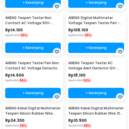
+ Keranjang
+ Keranjang
ANENG Tespen Tester Non
ANENG Digital Multimeter
Contact AC Voltage 90V-
Voltage Tespen Tester Pen -
1000V - 1AC-D Plus
A3003
Rp
14.100
Rp
106.100
Rp
30.900
55%
Rp
162.900
35%
+ Keranjang
+ Keranjang
ANENG Tespen Tester Pen Non
ANENG Tespen Tester AC
Contact AC Voltage Detector
Voltage Alert Detector 12V-
90-1000V 1AC-D
1000V - VD806
Rp
14.600
Rp
18.100
Rp
31.900
55%
Rp
37.900
53%
+ Keranjang
+ Keranjang
ANENG Kabel Digital Multimeter
ANENG Kabel Digital Multimeter
Tespen Silicon Rubber Wire
Tespen Silicon Rubber Wire 10A
1000V - PT3003
1000V - PT1005
Rp
34.300
Rp
10.900
Rp
61.900
45%
Rp
25.900
58%