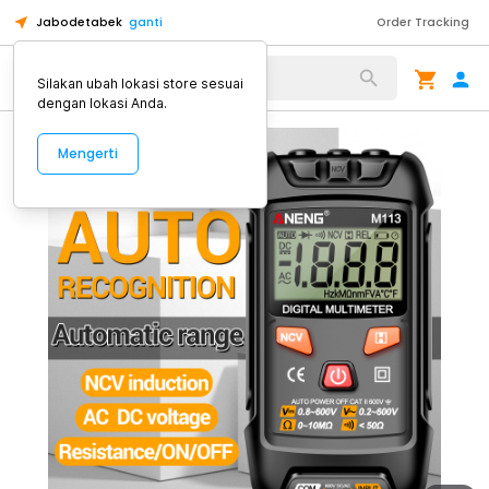
Jabodetabek
ganti
Order Tracking
Alat Kopi
Silakan ubah lokasi store sesuai
dengan lokasi Anda.
Mengerti