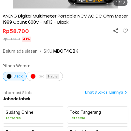
1 / 10
ANENG Digital Multimeter Portable NCV AC DC Ohm Meter
1999 Count 600V - M113
-
Black
Rp
58.700
Rp
98.900
41
%
Belum ada ulasan
•
SKU
MBOT4QBK
Pilihan Warna:
Black
Red
Habis
Lihat
3
Lokasi Lainnya
Informasi Stok:
Jabodetabek
Gudang Online
Toko Tangerang
Tersedia
Tersedia