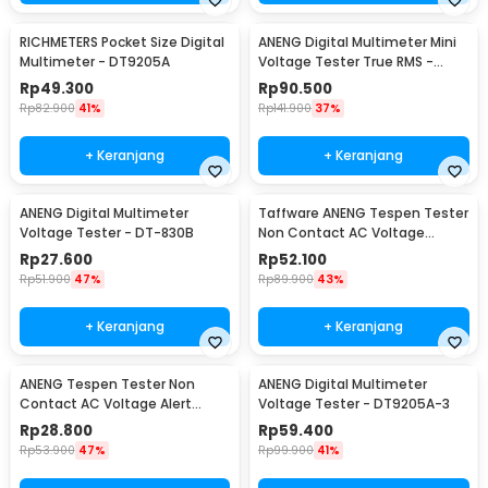
RICHMETERS Pocket Size Digital
ANENG Digital Multimeter Mini
Multimeter - DT9205A
Voltage Tester True RMS -
M118A
Rp
49.300
Rp
90.500
Rp
82.900
41%
Rp
141.900
37%
+ Keranjang
+ Keranjang
ANENG Digital Multimeter
Taffware ANENG Tespen Tester
Voltage Tester - DT-830B
Non Contact AC Voltage
Detector 12V-1000V - VC1017
Rp
27.600
Rp
52.100
Rp
51.900
47%
Rp
89.900
43%
+ Keranjang
+ Keranjang
ANENG Tespen Tester Non
ANENG Digital Multimeter
Contact AC Voltage Alert
Voltage Tester - DT9205A-3
Detector 12-1000V - VD802
Rp
28.800
Rp
59.400
Rp
53.900
47%
Rp
99.900
41%