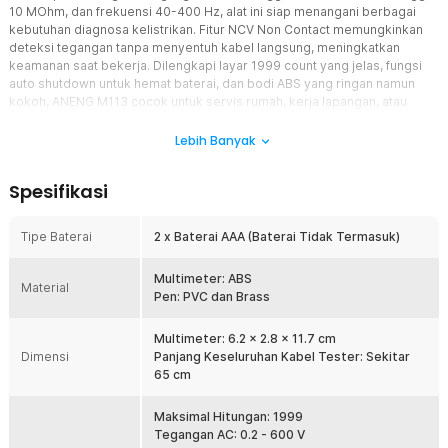
10 MOhm, dan frekuensi 40-400 Hz, alat ini siap menangani berbagai
kebutuhan diagnosa kelistrikan. Fitur NCV Non Contact memungkinkan
deteksi tegangan tanpa menyentuh kabel langsung, meningkatkan
keamanan saat bekerja. Dilengkapi layar 1999 count yang jelas, fungsi
auto shutdown untuk hemat baterai, dan bodi ABS yang ringan namun
kokoh, ANENG M113 cocok untuk servis rumah, kerja lapangan, atau
proyek DIY. Praktis, akurat, dan siap mendukung setiap pekerjaan
kelistrikan Anda.
Lebih Banyak
Fitur
Spesifikasi
Pengukuran Akurat AC/DC dan Resistansi, Hasil Presisi untuk
Setiap Diagnosa
Tipe Baterai
2 x Baterai AAA (Baterai Tidak Termasuk)
Nikmati keandalan pengukuran berkat kemampuan ANENG M113
yang mendukung pengukuran tegangan AC 0.2-600 V, DC 0.8-600
Multimeter: ABS
V, dan resistansi 0-10 MOhm dengan akurasi tinggi. Layar digital
Material
Pen: PVC dan Brass
1999 count menampilkan hasil dengan jelas, memudahkan Anda
membaca nilai tegangan, hambatan, atau frekuensi tanpa
kebingungan. Fitur ini sangat penting untuk teknisi yang
Multimeter: 6.2 x 2.8 x 11.7 cm
Dimensi
membutuhkan data presisi dalam mendiagnosa kerusakan
Panjang Keseluruhan Kabel Tester: Sekitar
perangkat elektronik atau instalasi listrik, memastikan perbaikan
65 cm
dilakukan dengan dasar pengukuran yang tepat.
Maksimal Hitungan: 1999
Sensor NCV Non Contact, Deteksi Tegangan Tanpa Sentuh Lebih
Tegangan AC: 0.2 - 600 V
Aman