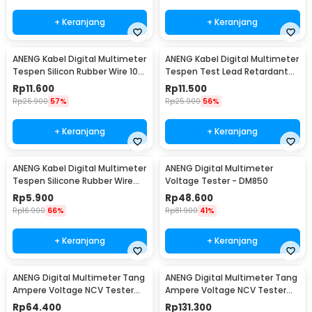
+ Keranjang
+ Keranjang
ANENG Kabel Digital Multimeter
ANENG Kabel Digital Multimeter
Tespen Silicon Rubber Wire 10A
Tespen Test Lead Retardant
1000V - PT1004
10A 1000V - PT1002
Rp
11.600
Rp
11.500
Rp
26.900
57%
Rp
25.900
56%
+ Keranjang
+ Keranjang
ANENG Kabel Digital Multimeter
ANENG Digital Multimeter
Tespen Silicone Rubber Wire
Voltage Tester - DM850
10A 1000V - PT830
Rp
5.900
Rp
48.600
Rp
16.900
66%
Rp
81.900
41%
+ Keranjang
+ Keranjang
ANENG Digital Multimeter Tang
ANENG Digital Multimeter Tang
Ampere Voltage NCV Tester
Ampere Voltage NCV Tester
Clamp 600V - MT87
Clamp 600V - ST201
Rp
64.400
Rp
131.300