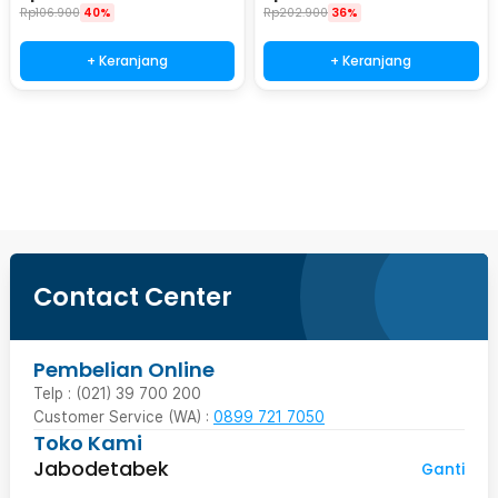
Rp
106.900
40%
Rp
202.900
36%
+ Keranjang
+ Keranjang
Beli Sekarang
Contact Center
Pembelian Online
Telp : (021) 39 700 200
Customer Service (WA) :
0899 721 7050
Toko Kami
Jabodetabek
Ganti