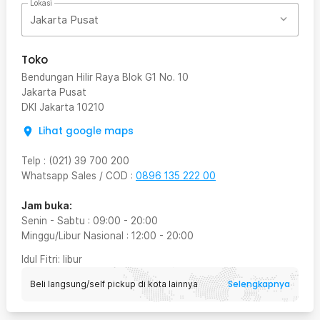
Lokasi
Jakarta Pusat
Toko
Bendungan Hilir Raya Blok G1 No. 10
Jakarta Pusat
DKI Jakarta
10210
Lihat google maps
Telp
:
(021) 39 700 200
Whatsapp Sales / COD
:
0896 135 222 00
Jam buka:
Senin - Sabtu
:
09:00
-
20:00
Minggu/Libur Nasional
:
12:00
-
20:00
Idul Fitri
: libur
Selengkapnya
Beli langsung/self pickup di kota lainnya