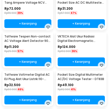
Rincian yang Anda dapatkan untuk pembelian produk ini:
Tang Ampere Voltage NCV
Pocket Size AC DC Multitester
Tester Clamp - DT266
Portable - DT830B
1 x ANENG Digital Multimeter Portable NCV AC DC Ohm Meter
Rp
72.000
Rp
31.200
1999 Count 600V - M113
Rp
116.900
39%
Rp
57.900
47%
1 x Pasang Kabel Tester
1 x Panduan Penggunaan
+ Keranjang
+ Keranjang
Taffware Tespen Non-contact
VKTECH Alat Ukur Radiasi
AC Voltage Alert Detector 90-
Digital Electromagnetic
1000V - VD02
Radiation Detector - DT-1130
Rp
11.200
Rp
124.000
Rp
25.900
57%
Rp
192.900
36%
+ Keranjang
+ Keranjang
Taffware Voltmeter Digital AC
Pocket Size Digital Multimeter
EU Plug Alat Ukur Listrik 110-
AC/DC Voltage Tester - DT83B
300V - DM55-1
Rp
32.500
Rp
49.100
Rp
59.900
46%
Rp
82.900
41%
+ Keranjang
+ Keranjang