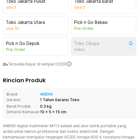
Toko Jakarta Pusat
Toko Jakarta Barat
sisa
1
sisa
3
Toko Jakarta Utara
Pick n Go Bekasi
sisa
10
Pre-Order
Pick n Go Depok
Toko Cikupa
Pre-Order
Habis
Tersedia bayar di tempat (COD)
Rincian Produk
Brand
ANENG
Garansi
1 Tahun Garansi Toko
Berat Produk
0.3 kg
Dimensi Kemasan
10
x
5
x
15
cm
ANENG digital multimeter M113 adalah alat ukur listrik portable yang
andal untuk teknisi profesional dan hobiis elektronik. Dengan
kemampuan mengukur tegangan AC/DC hingga 600 V, resistansi hingga