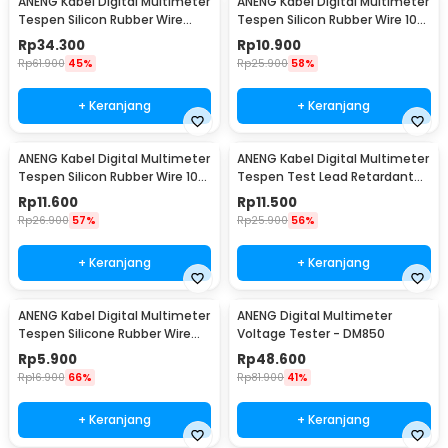
ANENG Kabel Digital Multimeter
ANENG Kabel Digital Multimeter
Tespen Silicon Rubber Wire
Tespen Silicon Rubber Wire 10A
1000V - PT3003
1000V - PT1005
Rp
34.300
Rp
10.900
Rp
61.900
45%
Rp
25.900
58%
+ Keranjang
+ Keranjang
ANENG Kabel Digital Multimeter
ANENG Kabel Digital Multimeter
Tespen Silicon Rubber Wire 10A
Tespen Test Lead Retardant
1000V - PT1004
10A 1000V - PT1002
Rp
11.600
Rp
11.500
Rp
26.900
57%
Rp
25.900
56%
+ Keranjang
+ Keranjang
ANENG Kabel Digital Multimeter
ANENG Digital Multimeter
Tespen Silicone Rubber Wire
Voltage Tester - DM850
10A 1000V - PT830
Rp
5.900
Rp
48.600
Rp
16.900
66%
Rp
81.900
41%
+ Keranjang
+ Keranjang