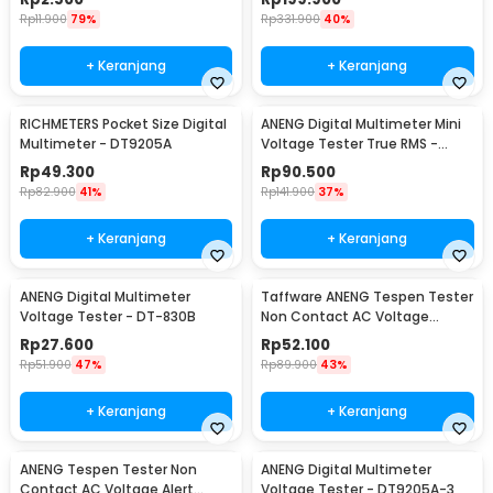
ET825
Rp
11.900
79%
Rp
331.900
40%
+ Keranjang
+ Keranjang
RICHMETERS Pocket Size Digital
ANENG Digital Multimeter Mini
Multimeter - DT9205A
Voltage Tester True RMS -
M118A
Rp
49.300
Rp
90.500
Rp
82.900
41%
Rp
141.900
37%
+ Keranjang
+ Keranjang
ANENG Digital Multimeter
Taffware ANENG Tespen Tester
Voltage Tester - DT-830B
Non Contact AC Voltage
Detector 12V-1000V - VC1017
Rp
27.600
Rp
52.100
Rp
51.900
47%
Rp
89.900
43%
+ Keranjang
+ Keranjang
ANENG Tespen Tester Non
ANENG Digital Multimeter
Contact AC Voltage Alert
Voltage Tester - DT9205A-3