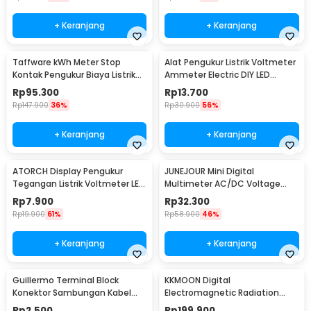
+ Keranjang
+ Keranjang
Taffware kWh Meter Stop
Alat Pengukur Listrik Voltmeter
Kontak Pengukur Biaya Listrik
Ammeter Electric DIY LED
Rumah - KWE-PM01
Display - GN-0117
Rp
95.300
Rp
13.700
Rp
147.900
36%
Rp
30.900
56%
+ Keranjang
+ Keranjang
ATORCH Display Pengukur
JUNEJOUR Mini Digital
Tegangan Listrik Voltmeter LED
Multimeter AC/DC Voltage
- 123
Tester 1999 Count - XL830L
Rp
7.900
Rp
32.300
Rp
19.900
61%
Rp
58.900
46%
+ Keranjang
+ Keranjang
Guillermo Terminal Block
KKMOON Digital
Konektor Sambungan Kabel
Electromagnetic Radiation
Listrik 1 PCS PCT-222 - GTB6
Field Dosimeter Detector -
Rp
2.500
Rp
199.900