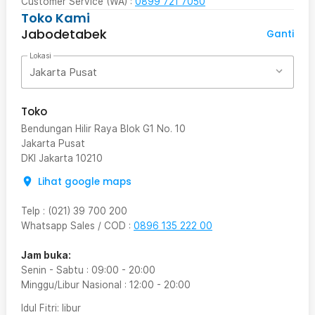
Customer Service (WA) :
0899 721 7050
Toko Kami
Jabodetabek
Ganti
Lokasi
Jakarta Pusat
Toko
Bendungan Hilir Raya Blok G1 No. 10
Jakarta Pusat
DKI Jakarta
10210
Lihat google maps
Telp
:
(021) 39 700 200
Whatsapp Sales / COD
:
0896 135 222 00
Jam buka:
Senin - Sabtu
:
09:00
-
20:00
Minggu/Libur Nasional
:
12:00
-
20:00
Idul Fitri
: libur