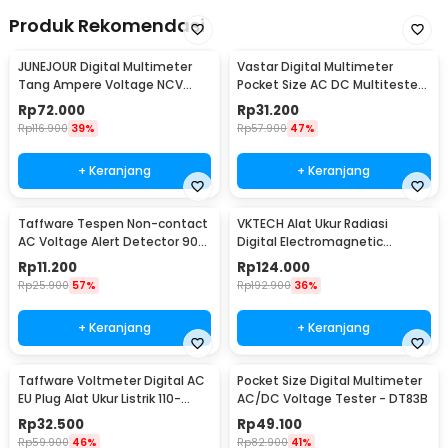
Produk Rekomendasi
JUNEJOUR Digital Multimeter
Vastar Digital Multimeter
Tang Ampere Voltage NCV
Pocket Size AC DC Multitester
Tester Clamp - DT266
Portable - DT830B
Rp
72.000
Rp
31.200
Rp
116.900
39%
Rp
57.900
47%
+ Keranjang
+ Keranjang
Taffware Tespen Non-contact
VKTECH Alat Ukur Radiasi
AC Voltage Alert Detector 90-
Digital Electromagnetic
1000V - VD02
Radiation Detector - DT-1130
Rp
11.200
Rp
124.000
Rp
25.900
57%
Rp
192.900
36%
+ Keranjang
+ Keranjang
Taffware Voltmeter Digital AC
Pocket Size Digital Multimeter
EU Plug Alat Ukur Listrik 110-
AC/DC Voltage Tester - DT83B
300V - DM55-1
Rp
32.500
Rp
49.100
Rp
59.900
46%
Rp
82.900
41%