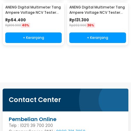
ANENG Digital Multimeter Tang
ANENG Digital Multimeter Tang
Ampere Voltage NCV Tester
Ampere Voltage NCV Tester
Clamp 600V - MT87
Clamp 600V - ST201
Rp
64.400
Rp
131.300
Rp
106.900
40%
Rp
202.900
36%
+ Keranjang
+ Keranjang
Ingatkan Saya
Contact Center
Pembelian Online
Telp : (021) 39 700 200