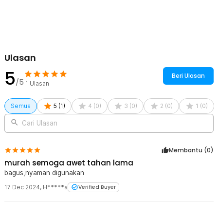
1 x Panduan Penggunaan
Ulasan
5
Beri Ulasan
/5
1
Ulasan
Semua
5
(
1
)
4
(
0
)
3
(
0
)
2
(
0
)
1
(
0
)
Cari Ulasan
Membantu (
0
)
murah semoga awet tahan lama
bagus,nyaman digunakan
17 Dec 2024
,
H*****a
Verified Buyer