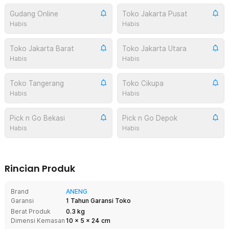
Gudang Online
Toko Jakarta Pusat
Habis
Habis
Toko Jakarta Barat
Toko Jakarta Utara
Habis
Habis
Toko Tangerang
Toko Cikupa
Habis
Habis
Pick n Go Bekasi
Pick n Go Depok
Habis
Habis
Rincian Produk
Brand
ANENG
Garansi
1 Tahun Garansi Toko
Berat Produk
0.3 kg
Dimensi Kemasan
10
x
5
x
24
cm