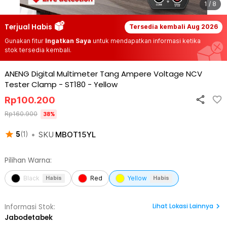
1 / 8
Terjual Habis
Tersedia kembali
Aug 2026
Gunakan fitur
Ingatkan Saya
untuk mendapatkan informasi ketika
stok tersedia kembali.
ANENG Digital Multimeter Tang Ampere Voltage NCV
Tester Clamp - ST180
-
Yellow
Rp
100.200
Rp
160.900
38
%
•
SKU
MBOT15YL
5
(
1
)
Pilihan Warna:
Black
Red
Yellow
Habis
Habis
Lihat
Lokasi Lainnya
Informasi Stok:
Jabodetabek