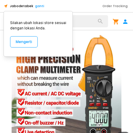
Jabodetabek
ganti
Order Tracking
Alat Kopi
Silakan ubah lokasi store sesuai
dengan lokasi Anda.
Mengerti