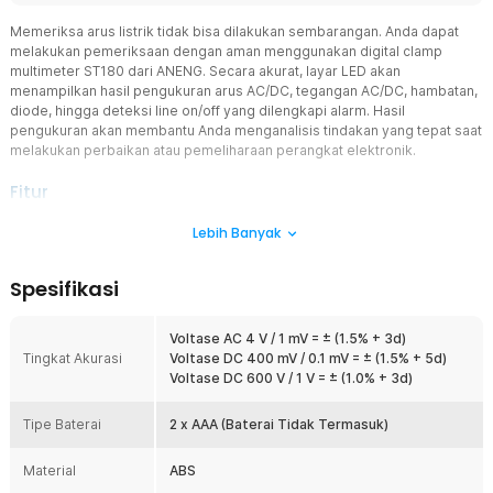
Memeriksa arus listrik tidak bisa dilakukan sembarangan. Anda dapat
melakukan pemeriksaan dengan aman menggunakan digital clamp
multimeter ST180 dari ANENG. Secara akurat, layar LED akan
menampilkan hasil pengukuran arus AC/DC, tegangan AC/DC, hambatan,
diode, hingga deteksi line on/off yang dilengkapi alarm. Hasil
pengukuran akan membantu Anda menganalisis tindakan yang tepat saat
melakukan perbaikan atau pemeliharaan perangkat elektronik.
Fitur
Periksa Aliran Listrik dengan Akurat
Lebih Banyak
Digital multimeter akan membantu Anda memeriksa jaringan listrik
yang masih berfungsi dengan baik atau tidak. Hanya dengan
Spesifikasi
menyentuh jaringan dengan tespen, layar LED akan
otomatis menampilkan hasil pengukuran hingga 4000 digit. Anda
pun dapat menentukan sumber masalah saat terjadi kerusakan.
Voltase AC 4 V / 1 mV = ± (1.5% + 3d)
Tingkat Akurasi
Voltase DC 400 mV / 0.1 mV = ± (1.5% + 5d)
Tampilkan Hasil dengan Jelas
Voltase DC 600 V / 1 V = ± (1.0% + 3d)
Multimeter telah dilengkapi layar LED backlit yang dapat diatur
tingkat kecerahannya. Dengan begitu, hasil akan tetap terlihat jelas
Tipe Baterai
meski Anda menggunakannya di luar ruangan. Anda juga dapat
2 x AAA (Baterai Tidak Termasuk)
menyalakan senter di bagian atas alat untuk membantu proses
pemeriksaan saat kondisi minim cahaya.
Material
ABS