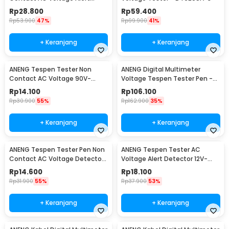
Detector 12-1000V - VD802
Rp
28.800
Rp
59.400
Rp
53.900
47%
Rp
99.900
41%
+ Keranjang
+ Keranjang
ANENG Tespen Tester Non
ANENG Digital Multimeter
Contact AC Voltage 90V-
Voltage Tespen Tester Pen -
1000V - 1AC-D Plus
A3003
Rp
14.100
Rp
106.100
Rp
30.900
55%
Rp
162.900
35%
+ Keranjang
+ Keranjang
ANENG Tespen Tester Pen Non
ANENG Tespen Tester AC
Contact AC Voltage Detector
Voltage Alert Detector 12V-
90-1000V 1AC-D
1000V - VD806
Rp
14.600
Rp
18.100
Rp
31.900
55%
Rp
37.900
53%
+ Keranjang
+ Keranjang