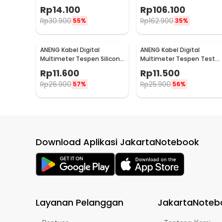
1000V - 1AC-D Plus
- A3003
Rp
14.100
Rp
106.100
Rp
30.900
Rp
162.900
55%
35%
ANENG Kabel Digital
ANENG Kabel Digital
Multimeter Tespen Silicon
Multimeter Tespen Test
Rubber Wire 10A 1000V -
Lead Retardant 10A 1000V 
Rp
11.600
Rp
11.500
PT1004
PT1002
Rp
26.900
Rp
25.900
57%
56%
Download Aplikasi JakartaNotebook
Layanan Pelanggan
JakartaNoteb