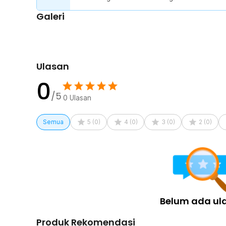
Galeri
Ulasan
0
/5
0
Ulasan
Semua
5
(
0
)
4
(
0
)
3
(
0
)
2
(
0
)
Belum ada ul
Produk Rekomendasi