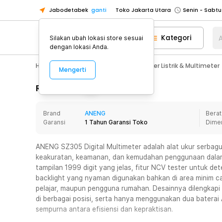
Jabodetabek
ganti
Toko Jakarta Utara
Toko Tangerang
Kategori
A
Silakan ubah lokasi store sesuai
Toko Cikupa
dengan lokasi Anda.
Pick n Go Jakarta Barat
Senin - J
Home Appliance
Perkakas
Tester Listrik & Multimeter
Mengerti
Pick n Go Bekasi
Senin - Jumat (08
Pick n Go Depok
Senin - Jumat (08
Rincian Produk
Toko Jakarta Pusat
Senin - Sabtu
Brand
ANENG
Berat
Toko Jakarta Barat
Senin - Sabtu
Garansi
1 Tahun Garansi Toko
Dime
Toko Jakarta Utara
Toko Tangerang
ANENG SZ305 Digital Multimeter adalah alat ukur serbag
keakuratan, keamanan, dan kemudahan penggunaan dalam
Toko Cikupa
tampilan 1999 digit yang jelas, fitur NCV tester untuk d
Pick n Go Jakarta Barat
Senin - J
backlight yang nyaman digunakan bahkan di area minim caha
pelajar, maupun pengguna rumahan. Desainnya dilengkapi ba
Pick n Go Bekasi
Senin - Jumat (08
di berbagai posisi, serta hanya menggunakan dua batera
Pick n Go Depok
Senin - Jumat (08
sempurna antara efisiensi dan kepraktisan.