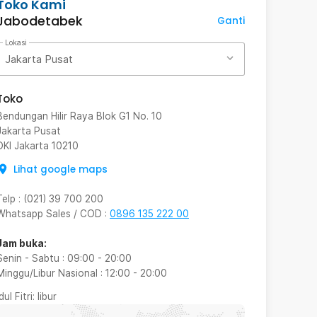
Toko Kami
Jabodetabek
Ganti
Lokasi
Jakarta Pusat
Toko
Bendungan Hilir Raya Blok G1 No. 10
Jakarta Pusat
DKI Jakarta
10210
Lihat google maps
Telp
:
(021) 39 700 200
Whatsapp Sales / COD
:
0896 135 222 00
Jam buka:
Senin - Sabtu
:
09:00
-
20:00
Minggu/Libur Nasional
:
12:00
-
20:00
Idul Fitri
: libur