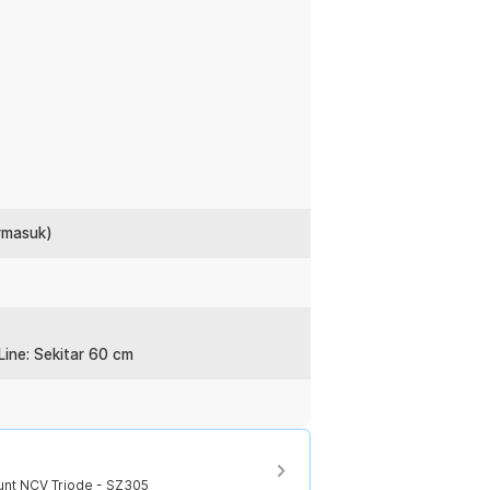
 memungkinkan pengguna mendeteksi
el atau konduktor terbuka. Cukup
kan menunjukkan keberadaan tegangan.
ebelum bekerja, terutama pada sistem
n dua baterai AAA yang mudah
n, alat ini bisa digunakan dalam waktu
ermasuk)
 adaptor atau baterai khusus, sehingga
, maupun proyek lapangan.
:
ine: Sekitar 60 cm
Count NCV Triode - SZ305
unt NCV Triode - SZ305