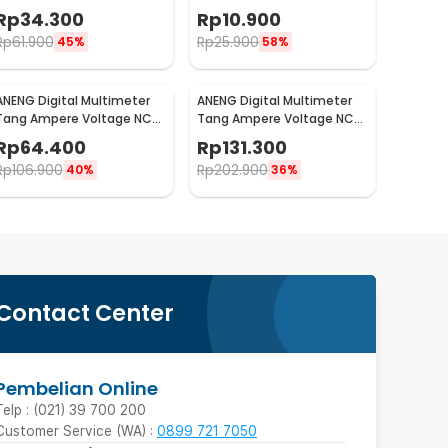
Rubber Wire 1000V - PT3003
Rubber Wire 10A 1000V -
Rp
34.300
Rp
10.900
PT1005
Rp
61.900
Rp
25.900
45%
58%
ANENG Digital Multimeter
ANENG Digital Multimeter
Tang Ampere Voltage NCV
Tang Ampere Voltage NCV
Tester Clamp 600V - MT87
Tester Clamp 600V - ST201
Rp
64.400
Rp
131.300
Rp
106.900
Rp
202.900
40%
36%
Contact Center
Pembelian Online
Telp : (021) 39 700 200
Customer Service (WA) :
0899 721 7050