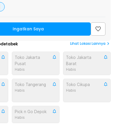
Ingatkan Saya
Lihat
Lokasi Lainnya
odetabek
Toko Jakarta
Toko Jakarta
Pusat
Barat
Habis
Habis
Toko Tangerang
Toko Cikupa
Habis
Habis
Pick n Go Depok
Habis