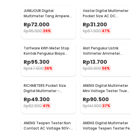
JUNEJOUR Digital
Vastar Digital Multimeter
Multimeter Tang Ampere
Pocket Size AC DC
Voltage NCV Tester Clamp
Multitester Portable -
Rp
72.000
Rp
31.200
- DT266
DT830B
Rp
116.900
Rp
57.900
39%
47%
Taffware kWh Meter Stop
Alat Pengukur Listrik
Kontak Pengukur Biaya
Voltmeter Ammeter
Listrik Rumah - KWE-PM01
Electric DIY LED Display -
Rp
95.300
Rp
13.700
GN-0117
Rp
147.900
Rp
30.900
36%
56%
RICHMETERS Pocket Size
ANENG Digital Multimeter
Digital Multimeter -
Mini Voltage Tester True
DT9205A
RMS - M118A
Rp
49.300
Rp
90.500
Rp
82.900
Rp
141.900
41%
37%
ANENG Tespen Tester Non
ANENG Digital Multimeter
Contact AC Voltage 90V-
Voltage Tespen Tester Pe