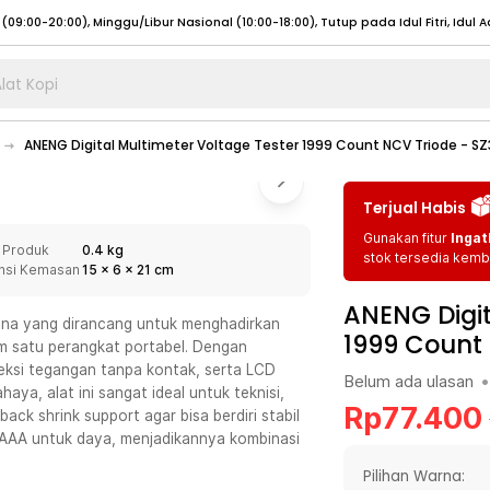
lat Kopi
umat (07:00 - 20:00), Sabtu - Minggu (08:00 - 20:00), Tutup pada Idul Fitri
Sele
ANENG Digital Multimeter Voltage Tester 1999 Count NCV Triode - S
:00 - 20:00), Sabtu - Minggu/ Libur Nasional (08:00 - 17:00)
Selengkapnya
:00 - 20:00), Sabtu - Minggu/ Libur Nasional (08:00 - 17:00)
Selengkapnya
Terjual Habis
 (09:00-20:00), Minggu/Libur Nasional (12:00-20:00), Tutup pada Idul Fitri
Sele
Gunakan fitur
Ingat
 Produk
0.4 kg
 (09:00-20:00), Minggu/Libur Nasional (12:00-20:00), Tutup pada Idul Fitri
Sele
stok tersedia kemba
nsi Kemasan
15
x
6
x
21
cm
ANENG Digit
una yang dirancang untuk menghadirkan
1999 Count 
 satu perangkat portabel. Dengan
eteksi tegangan tanpa kontak, serta LCD
Belum ada ulasan
•
umat (07:00 - 20:00), Sabtu - Minggu (08:00 - 20:00), Tutup pada Idul Fitri
Sele
ya, alat ini sangat ideal untuk teknisi,
Rp
77.400
ck shrink support agar bisa berdiri stabil
:00 - 20:00), Sabtu - Minggu/ Libur Nasional (08:00 - 17:00)
Selengkapnya
i AAA untuk daya, menjadikannya kombinasi
:00 - 20:00), Sabtu - Minggu/ Libur Nasional (08:00 - 17:00)
Selengkapnya
Pilihan Warna: