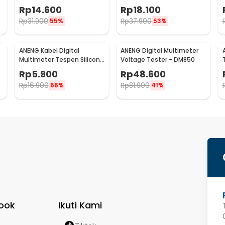
Detector 90-1000V 1AC-D
1000V - VD806
Rp
14.600
Rp
18.100
Rp
31.900
Rp
37.900
55%
53%
ANENG Kabel Digital
ANENG Digital Multimeter
Multimeter Tespen Silicone
Voltage Tester - DM850
-
Rubber Wire 10A 1000V -
Rp
5.900
Rp
48.600
PT830
Rp
16.900
Rp
81.900
66%
41%
ook
Ikuti Kami