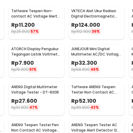
Taffware Tespen Non-
VKTECH Alat Ukur Radiasi
contact AC Voltage Alert
Digital Electromagnetic
Detector 90-1000V - VD02
Radiation Detector - DT-
Rp
11.200
Rp
124.000
1130
Rp
25.900
Rp
192.900
57%
36%
ATORCH Display Pengukur
JUNEJOUR Mini Digital
Tegangan Listrik Voltmeter
Multimeter AC/DC Voltage
LED - 123
Tester 1999 Count - XL830L
Rp
7.900
Rp
32.300
Rp
19.900
Rp
58.900
61%
46%
ANENG Digital Multimeter
Taffware ANENG Tespen
Voltage Tester - DT-830B
Tester Non Contact AC
Voltage Detector 12V-
Rp
27.600
Rp
52.100
1000V - VC1017
Rp
51.900
Rp
89.900
47%
43%
ANENG Tespen Tester Pen
ANENG Tespen Tester AC
n
Non Contact AC Voltage
Voltage Alert Detector 12V-