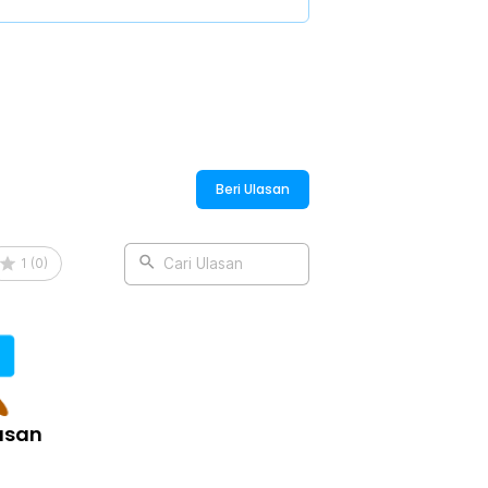
Beri Ulasan
1
(
0
)
Cari Ulasan
asan