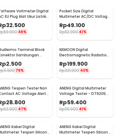
Taffware Voltmeter Digital
Pocket Size Digital
AC EU Plug Alat Ukur Listrik
Multimeter AC/DC Voltage
110-300V - DM55-1
Tester - DT83B
Rp
32.500
Rp
49.100
Rp
59.900
Rp
82.900
46%
41%
Guillermo Terminal Block
KKMOON Digital
Konektor Sambungan
Electromagnetic Radiation
Kabel Listrik 1 PCS PCT-222
Field Dosimeter Detector -
Rp
2.500
Rp
199.900
- GTB6
ET825
Rp
11.900
Rp
331.900
79%
40%
ANENG Tespen Tester Non
ANENG Digital Multimeter
Contact AC Voltage Alert
Voltage Tester - DT9205A-
Detector 12-1000V - VD802
3
Rp
28.800
Rp
59.400
Rp
53.900
Rp
99.900
47%
41%
ANENG Kabel Digital
ANENG Kabel Digital
Multimeter Tespen Silicon
Multimeter Tespen Silicon