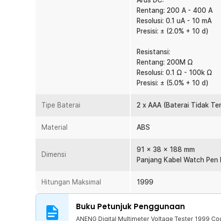
Arus DC:
Keamanan Lebih Tinggi
Rentang: 200 A - 400 A
Fitur NCV (Non-Contact Voltage) pada ANENG SZ305
Resolusi: 0.1 uA - 10 mA
adanya tegangan listrik tanpa menyentuh langsung kab
Presisi: ± (2.0% + 10 d)
dekatkan ujung alat ke sumber listrik, dan indikator a
Fitur ini sangat berguna untuk memastikan keamanan s
Resistansi:
kelistrikan rumah tangga atau industri kecil.
Rentang: 200M Ω
Resolusi: 0.1 Ω - 100k Ω
Ditenagai Dua Baterai AAA
Presisi: ± (5.0% + 10 d)
Sebagai perangkat portabel, SZ305 hanya membutuhka
ditemukan di pasaran. Dengan konsumsi daya yang efisie
Tipe Baterai
2 x AAA (Baterai Tidak T
lama tanpa perlu sering mengganti baterai. Tidak perlu
praktis digunakan di mana saja, baik di bengkel, rumah
Material
ABS
Kelengkapan Produk
91 x 38 x 188 mm
Dimensi
Rincian yang Anda dapatkan untuk pembelian produk ini
Panjang Kabel Watch Pen L
1 x ANENG Digital Multimeter Voltage Tester 1999 
1 x Watch Pen Line
Hitungan Maksimal
1999
1 x Panduan Penggunaan
Buku Petunjuk Penggunaan
ANENG Digital Multimeter Voltage Tester 1999 Co