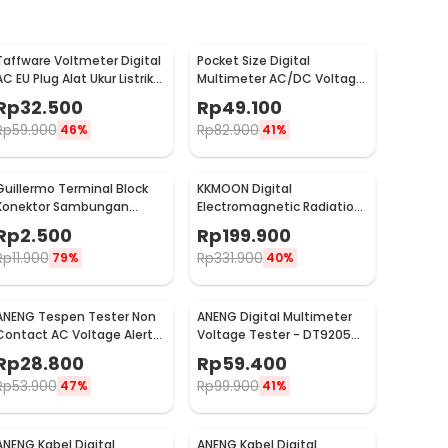
Taffware Voltmeter Digital
Pocket Size Digital
AC EU Plug Alat Ukur Listrik
Multimeter AC/DC Voltage
110-300V - DM55-1
Tester - DT83B
Rp
32.500
Rp
49.100
Rp
59.900
Rp
82.900
46%
41%
Guillermo Terminal Block
KKMOON Digital
Konektor Sambungan
Electromagnetic Radiation
Kabel Listrik 1 PCS PCT-222
Field Dosimeter Detector -
Rp
2.500
Rp
199.900
- GTB6
ET825
Rp
11.900
Rp
331.900
79%
40%
ANENG Tespen Tester Non
ANENG Digital Multimeter
Contact AC Voltage Alert
Voltage Tester - DT9205A-
Detector 12-1000V - VD802
3
Rp
28.800
Rp
59.400
Rp
53.900
Rp
99.900
47%
41%
ANENG Kabel Digital
ANENG Kabel Digital