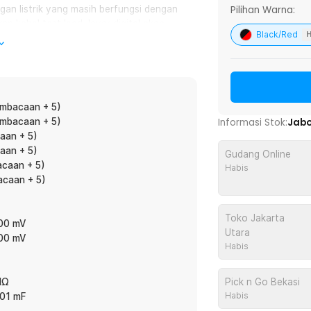
Pilihan Warna:
gan listrik yang masih berfungsi dengan
n kabel test lead, layar digital akan
Black/Red
H
a. Anda pun dapat menentukan sumber
n fitur NCV (Non-Contact Voltage).
k hanya dengan mendekatkan ujung
embacaan + 5)
tangga.
Informasi Stok:
Jab
embacaan + 5)
aan + 5)
aan + 5)
Gudang Online
ngukuran karena layar digital akan
acaan + 5)
Habis
minim cahaya. Tampilan digital yang jelas
acaan + 5)
Toko Jakarta
t kehadiran dial rotation dengan putaran
100 mV
Utara
Untuk keamanan dan kenyamanan
100 mV
Habis
 kabel test lead. Dengan begitu, alat
egulator, dan lain-lain.
Pick n Go Bekasi
 MΩ
Habis
001 mF
an untuk meletakkan multimeter dalam