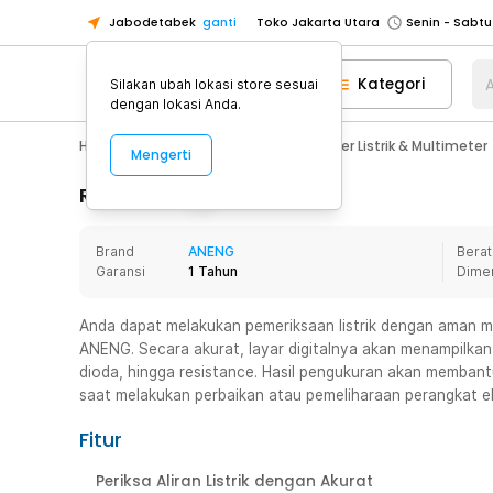
Jabodetabek
ganti
Toko Jakarta Utara
Toko Tangerang
Kategori
A
Silakan ubah lokasi store sesuai
Toko Cikupa
dengan lokasi Anda.
Pick n Go Jakarta Barat
Senin - J
Home Appliance
Perkakas
Tester Listrik & Multimeter
Mengerti
Pick n Go Bekasi
Senin - Jumat (08
Pick n Go Depok
Senin - Jumat (08
Rincian Produk
Toko Jakarta Pusat
Senin - Sabtu
Brand
ANENG
Berat
Toko Jakarta Barat
Senin - Sabtu
Garansi
1 Tahun
Dime
Toko Jakarta Utara
Toko Tangerang
Anda dapat melakukan pemeriksaan listrik dengan aman m
ANENG. Secara akurat, layar digitalnya akan menampilkan
Toko Cikupa
dioda, hingga resistance. Hasil pengukuran akan memban
Pick n Go Jakarta Barat
Senin - J
saat melakukan perbaikan atau pemeliharaan perangkat el
Pick n Go Bekasi
Senin - Jumat (08
Fitur
Pick n Go Depok
Senin - Jumat (08
Periksa Aliran Listrik dengan Akurat