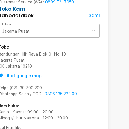
Customer Service (WA) :
0899 721 7050
Toko Kami
Jabodetabek
Ganti
Lokasi
Jakarta Pusat
Toko
Bendungan Hilir Raya Blok G1 No. 10
Jakarta Pusat
DKI Jakarta
10210
Lihat google maps
Telp
:
(021) 39 700 200
Whatsapp Sales / COD
:
0896 135 222 00
Jam buka:
Senin - Sabtu
:
09:00
-
20:00
Minggu/Libur Nasional
:
12:00
-
20:00
Idul Fitri
: libur