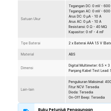
posisi berdiri agar tester tidak mudah jatuh saat digu
Tegangan DC: 0 mV - 600
proses pemeriksaan listrik karena tidak perlu digenggam
Tegangan AC: 0 mV - 600
Material Unggulan Ekstra Aman
Arus DC: 0 µA - 10 A
Satuan Ukur
Berkat penggunaan material ABS, Anda tidak akan ter
Arus AC: 0 µA - 10 A
ini. Untuk alasan keamanan, sangat disarankan untuk 
Resistansi: 0 Ω - 40 MΩ
pengukuran kapasitansi.
Kapasitor: 0 nF - 4 mF
Kelengkapan Produk
Tipe Baterai
2 x Baterai AAA 1.5 V (Ba
Rincian yang Anda dapatkan untuk pembelian produk ini
Material
ABS
1 x ANENG Digital Multimeter Voltage Tester AC/D
1 x Pasang Test Lead
Digital Multimeter: 6.5 x 3
1 x Panduan Penggunaan
Dimensi
Panjang Kabel Test Lead: 
Pengukuran Maksimal: 40
Fitur NCV: Tersedia
Lain-lain
Dioda: Tersedia
On-Off Beep: Tersedia
Buku Petunjuk Penggunaan