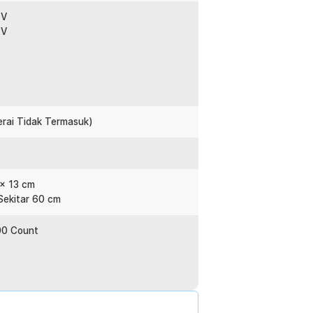
nakan. Hadirnya stand juga mempermudah
 V
.
 V
setrum saat memegang rangkaian tester
memutuskan sambungan daya resistor saat
terai Tidak Termasuk)
:
C NCV Display 4000 Count - SZ202
 x 13 cm
Sekitar 60 cm
00 Count