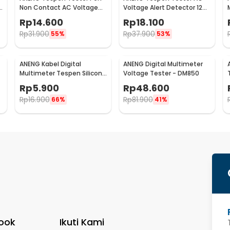
n
Non Contact AC Voltage
Voltage Alert Detector 12V-
Detector 90-1000V 1AC-D
1000V - VD806
Rp
14.600
Rp
18.100
Rp
31.900
Rp
37.900
55%
53%
ANENG Kabel Digital
ANENG Digital Multimeter
Multimeter Tespen Silicone
Voltage Tester - DM850
-
Rubber Wire 10A 1000V -
Rp
5.900
Rp
48.600
PT830
Rp
16.900
Rp
81.900
66%
41%
ook
Ikuti Kami