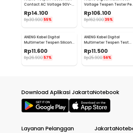
Contact AC Voltage 90V-
Voltage Tespen Tester Pe
1000V - 1AC-D Plus
- A3003
Rp
14.100
Rp
106.100
Rp
30.900
Rp
162.900
55%
35%
ANENG Kabel Digital
ANENG Kabel Digital
Multimeter Tespen Silicon
Multimeter Tespen Test
Rubber Wire 10A 1000V -
Lead Retardant 10A 1000V 
Rp
11.600
Rp
11.500
PT1004
PT1002
Rp
26.900
Rp
25.900
57%
56%
Download Aplikasi JakartaNotebook
Layanan Pelanggan
JakartaNoteb