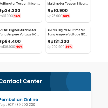
Multimeter Tespen Silicon
Multimeter Tespen Silicon
Rubber Wire 1000V - PT3003
Rubber Wire 10A 1000V -
Rp
34.300
Rp
10.900
PT1005
Rp
61.900
Rp
25.900
45%
58%
ANENG Digital Multimeter
ANENG Digital Multimeter
Tang Ampere Voltage NCV
Tang Ampere Voltage NCV
Tester Clamp 600V - MT87
Tester Clamp 600V - ST201
Rp
64.400
Rp
131.300
Rp
106.900
Rp
202.900
40%
36%
Contact Center
Pembelian Online
Telp : (021) 39 700 200