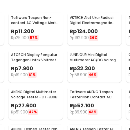
Taffware Tespen Non-
VKTECH Alat Ukur Radiasi
contact AC Voltage Alert
Digital Electromagnetic
Detector 90-1000V - VD02
Radiation Detector - DT-
Rp
11.200
Rp
124.000
1130
Rp
25.900
Rp
192.900
57%
36%
ATORCH Display Pengukur
JUNEJOUR Mini Digital
Tegangan Listrik Voltmeter
Multimeter AC/DC Voltage
LED - 123
Tester 1999 Count - XL830L
Rp
7.900
Rp
32.300
Rp
19.900
Rp
58.900
61%
46%
ANENG Digital Multimeter
Taffware ANENG Tespen
Voltage Tester - DT-830B
Tester Non Contact AC
Voltage Detector 12V-
Rp
27.600
Rp
52.100
1000V - VC1017
Rp
51.900
Rp
89.900
47%
43%
ANENG Tespen Tester Pen
ANENG Tespen Tester AC