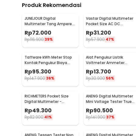
Produk Rekomendasi
JUNEJOUR Digital
Vastar Digital Multimeter
Multimeter Tang Ampere
Pocket Size AC DC
Voltage NCV Tester Clamp
Multitester Portable -
Rp
72.000
Rp
31.200
- DT266
DT830B
Rp
116.900
Rp
57.900
39%
47%
Taffware kWh Meter Stop
Alat Pengukur Listrik
Kontak Pengukur Biaya
Voltmeter Ammeter
Listrik Rumah - KWE-PM01
Electric DIY LED Display -
Rp
95.300
Rp
13.700
GN-0117
Rp
147.900
Rp
30.900
36%
56%
RICHMETERS Pocket Size
ANENG Digital Multimeter
Digital Multimeter -
Mini Voltage Tester True
DT9205A
RMS - M118A
Rp
49.300
Rp
90.500
Rp
82.900
Rp
141.900
41%
37%
ANENG Tespen Tester Non
ANENG Digital Multimeter