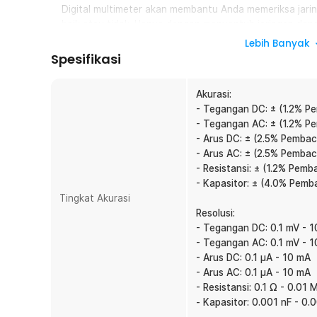
Digital multimeter akan membantu Anda memeriksa jarin
baik atau tidak. Hanya dengan menyentuh jaringan denga
menampilkan hasil pengukuran hingga 4000 digit angk
Lebih Banyak
masalah saat terjadi kerusakan.
Spesifikasi
Deteksi Aman Tanpa Sentuh
Cek kabel bertegangan tanpa sentuhan langsung denga
Akurasi:
Lebih aman, praktis, dan cepat mendeteksi arus listri
- Tegangan DC: ± (1.2% P
multimeter. Cocok untuk teknisi atau keperluan rumah 
- Tegangan AC: ± (1.2% P
- Arus DC: ± (2.5% Pembac
Tampilkan Hasil dengan Jelas
- Arus AC: ± (2.5% Pembac
Anda tak perlu memicingkan mata untuk melihat hasil pe
- Resistansi: ± (1.2% Pemb
menampilkan digit angka dengan jelas bahkan di kondisi 
- Kapasitor: ± (4.0% Pemb
juga membuat pembacaan hasil minim kesalahan.
Tingkat Akurasi
Multimeter Terbaik untuk Teknisi Listrik
Resolusi:
Para teknisi tak akan kesulitan menggunakan alat berka
- Tegangan DC: 0.1 mV - 
yang lembut dan presisi serta berbagai tombol lain. 
- Tegangan AC: 0.1 mV - 
pengukuran, digital multimeter juga dilengkapi sepasang
- Arus DC: 0.1 µA - 10 mA
dapat digunakan untuk memeriksa stop kontak, baterai, r
- Arus AC: 0.1 µA - 10 mA
- Resistansi: 0.1 Ω - 0.01
Makin Ringkas dengan Stand
- Kapasitor: 0.001 nF - 0.
Terdapat stand di bagian belakang yang dapat digunak