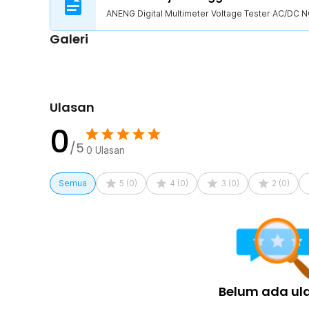
ANENG Digital Multimeter Voltage Tester AC/DC 
Galeri
Ulasan
0
/5
0
Ulasan
Semua
5
(
0
)
4
(
0
)
3
(
0
)
2
(
0
)
Belum ada ul