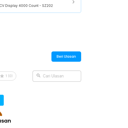
NCV Display 4000 Count - SZ202
Beri Ulasan
1
(
0
)
Cari Ulasan
asan