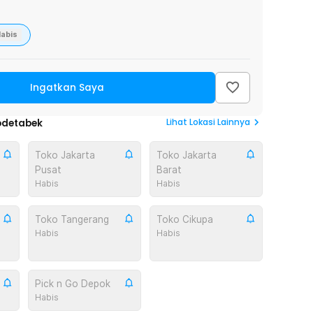
abis
Ingatkan Saya
Lihat
Lokasi Lainnya
odetabek
Toko Jakarta
Toko Jakarta
Pusat
Barat
Habis
Habis
Toko Tangerang
Toko Cikupa
Habis
Habis
Pick n Go Depok
Habis