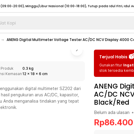
lat Kopi
umat (07:00 - 20:00), Sabtu - Minggu (08:00 - 20:00), Tutup pada Idul Fitri
Sele
ANENG Digital Multimeter Voltage Tester AC/DC NCV Display 4000 C
:00 - 20:00), Sabtu - Minggu/ Libur Nasional (08:00 - 17:00)
Selengkapnya
:00 - 20:00), Sabtu - Minggu/ Libur Nasional (08:00 - 17:00)
Selengkapnya
Terjual Habis
 (09:00-20:00), Minggu/Libur Nasional (12:00-20:00), Tutup pada Idul Fitri
Sele
Gunakan fitur
Ingat
 Produk
0.3 kg
 (09:00-20:00), Minggu/Libur Nasional (12:00-20:00), Tutup pada Idul Fitri
Sele
stok tersedia kemba
nsi Kemasan
12
x
18
x
6
cm
ANENG Digit
enggunakan digital multimeter SZ202 dari
AC/DC NCV 
 hasil pengukuran arus AC/DC, kapasitor,
Black/Red
tu Anda menganalisa tindakan yang tepat
umat (07:00 - 20:00), Sabtu - Minggu (08:00 - 20:00), Tutup pada Idul Fitri
Sele
ektronik.
Belum ada ulasan
•
:00 - 20:00), Sabtu - Minggu/ Libur Nasional (08:00 - 17:00)
Selengkapnya
Rp
86.400
:00 - 20:00), Sabtu - Minggu/ Libur Nasional (08:00 - 17:00)
Selengkapnya