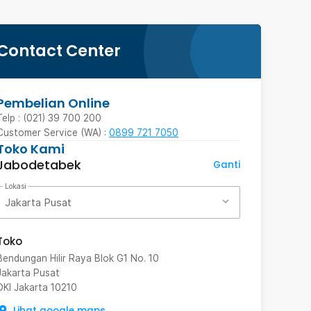
Contact Center
Pembelian Online
Telp : (021) 39 700 200
Customer Service (WA) :
0899 721 7050
Toko Kami
Jabodetabek
Ganti
Lokasi
Jakarta Pusat
Toko
Bendungan Hilir Raya Blok G1 No. 10
Jakarta Pusat
DKI Jakarta
10210
Lihat google maps