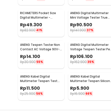
RICHMETERS Pocket Size
ANENG Digital Multimeter
Digital Multimeter -
Mini Voltage Tester True
DT9205A
RMS - M118A
Rp
49.300
Rp
90.500
Rp
82.900
Rp
141.900
41%
37%
ANENG Tespen Tester Non
ANENG Digital Multimeter
Contact AC Voltage 90V-
Voltage Tespen Tester Pe
1000V - 1AC-D Plus
- A3003
Rp
14.100
Rp
106.100
Rp
30.900
Rp
162.900
55%
35%
ANENG Kabel Digital
ANENG Kabel Digital
Multimeter Tespen Test
Multimeter Tespen Silicon
Lead Retardant 10A 1000V -
Rubber Wire 10A 1000V -
Rp
11.500
Rp
5.900
PT1002
PT830
Rp
25.900
Rp
16.900
56%
66%