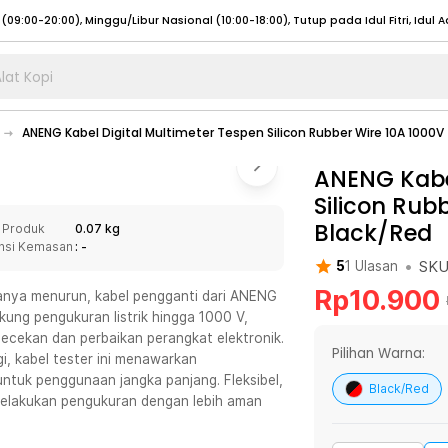
lat Kopi
umat (07:00 - 20:00), Sabtu - Minggu (08:00 - 20:00), Tutup pada Idul Fitri
Sele
ANENG Kabel Digital Multimeter Tespen Silicon Rubber Wire 10A 1000V
:00 - 20:00), Sabtu - Minggu/ Libur Nasional (08:00 - 17:00)
Selengkapnya
:00 - 20:00), Sabtu - Minggu/ Libur Nasional (08:00 - 17:00)
ANENG Kabel
Selengkapnya
Silicon Rub
 (09:00-20:00), Minggu/Libur Nasional (12:00-20:00), Tutup pada Idul Fitri
Sele
Black/Red
 Produk
0.07 kg
 (09:00-20:00), Minggu/Libur Nasional (12:00-20:00), Tutup pada Idul Fitri
Sele
nsi Kemasan
: -
•
SK
5
1
Ulasan
Rp
10.900
anya menurun, kabel pengganti dari ANENG
kung pengukuran listrik hingga 1000 V,
ecekan dan perbaikan perangkat elektronik.
umat (07:00 - 20:00), Sabtu - Minggu (08:00 - 20:00), Tutup pada Idul Fitri
Sele
Pilihan Warna:
, kabel tester ini menawarkan
untuk penggunaan jangka panjang. Fleksibel,
:00 - 20:00), Sabtu - Minggu/ Libur Nasional (08:00 - 17:00)
Selengkapnya
Black/Red
elakukan pengukuran dengan lebih aman
:00 - 20:00), Sabtu - Minggu/ Libur Nasional (08:00 - 17:00)
Selengkapnya