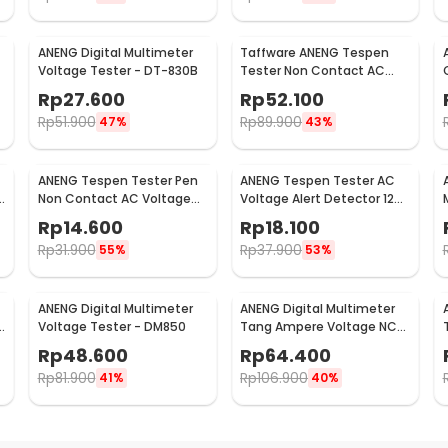
ANENG Digital Multimeter
Taffware ANENG Tespen
Voltage Tester - DT-830B
Tester Non Contact AC
Voltage Detector 12V-
Rp
27.600
Rp
52.100
1000V - VC1017
Rp
51.900
Rp
89.900
47%
43%
ANENG Tespen Tester Pen
ANENG Tespen Tester AC
n
Non Contact AC Voltage
Voltage Alert Detector 12V-
Detector 90-1000V 1AC-D
1000V - VD806
Rp
14.600
Rp
18.100
Rp
31.900
Rp
37.900
55%
53%
ANENG Digital Multimeter
ANENG Digital Multimeter
e
Voltage Tester - DM850
Tang Ampere Voltage NCV
Tester Clamp 600V - MT87
Rp
48.600
Rp
64.400
Rp
81.900
Rp
106.900
41%
40%