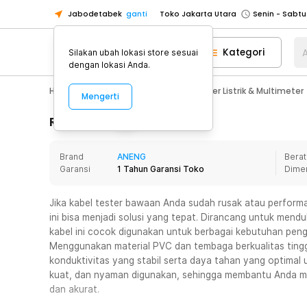
Jabodetabek
ganti
Toko Jakarta Utara
Toko Tangerang
Kategori
A
Silakan ubah lokasi store sesuai
Toko Cikupa
dengan lokasi Anda.
Pick n Go Jakarta Barat
Senin - J
Home Appliance
Perkakas
Tester Listrik & Multimeter
Mengerti
Pick n Go Bekasi
Senin - Jumat (08
Pick n Go Depok
Senin - Jumat (08
Rincian Produk
Toko Jakarta Pusat
Senin - Sabtu
Brand
ANENG
Berat
Toko Jakarta Barat
Senin - Sabtu
Garansi
1 Tahun Garansi Toko
Dime
Toko Jakarta Utara
Toko Tangerang
Jika kabel tester bawaan Anda sudah rusak atau perform
ini bisa menjadi solusi yang tepat. Dirancang untuk mendu
Toko Cikupa
kabel ini cocok digunakan untuk berbagai kebutuhan peng
Pick n Go Jakarta Barat
Senin - J
Menggunakan material PVC dan tembaga berkualitas tinggi
konduktivitas yang stabil serta daya tahan yang optimal 
Pick n Go Bekasi
Senin - Jumat (08
kuat, dan nyaman digunakan, sehingga membantu Anda m
Pick n Go Depok
Senin - Jumat (08
dan akurat.