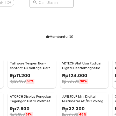
Rubber Wire 10A 1000V - PT1005
1
(
0
)
Cari Ulasan
Membantu (
0
)
Taffware Tespen Non-
VKTECH Alat Ukur Radiasi
contact AC Voltage Alert
Digital Electromagnetic
Detector 90-1000V - VD02
Radiation Detector - DT-
Rp
11.200
Rp
124.000
1130
Rp
25.900
Rp
192.900
57%
36%
ATORCH Display Pengukur
JUNEJOUR Mini Digital
Tegangan Listrik Voltmeter
Multimeter AC/DC Voltage
LED - 123
Tester 1999 Count - XL830L
Rp
7.900
Rp
32.300
Rp
19.900
Rp
58.900
61%
46%