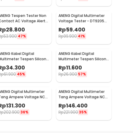
ANENG Tespen Tester Non
ANENG Digital Multimeter
Contact AC Voltage Alert
Voltage Tester - DT9205A-
Detector 12-1000V - VD802
3
Rp
28.800
Rp
59.400
Rp
53.900
Rp
99.900
47%
41%
ANENG Kabel Digital
ANENG Kabel Digital
Multimeter Tespen Silicon
Multimeter Tespen Silicon
Rubber Wire 1000V - PT3003
Rubber Wire 10A 1000V -
Rp
34.300
Rp
11.600
PT1004
Rp
61.900
Rp
26.900
45%
57%
ANENG Digital Multimeter
ANENG Digital Multimeter
Tang Ampere Voltage NCV
Tang Ampere Voltage NCV
Tester Clamp 600V - ST201
Tester Clamp Screen -
Rp
131.300
Rp
146.400
ST202
Rp
202.900
Rp
221.900
36%
35%