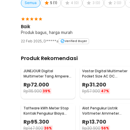
2 x ANENG Kabel Digital Multimeter Tespen Silicon 
Semua
5
(
1
)
4
(
0
)
3
(
0
)
2
(
0
)
Baik
Produk bagus, harga murah
22 Feb 2025
,
D*****a
Verified Buyer
Produk Rekomendasi
JUNEJOUR Digital
Vastar Digital Multimeter
Multimeter Tang Ampere
Pocket Size AC DC
Voltage NCV Tester Clamp
Multitester Portable -
Rp
72.000
Rp
31.200
- DT266
DT830B
Rp
116.900
Rp
57.900
39%
47%
Taffware kWh Meter Stop
Alat Pengukur Listrik
Kontak Pengukur Biaya
Voltmeter Ammeter
Listrik Rumah - KWE-PM01
Electric DIY LED Display -
Rp
95.300
Rp
13.700
GN-0117
Rp
147.900
Rp
30.900
36%
56%