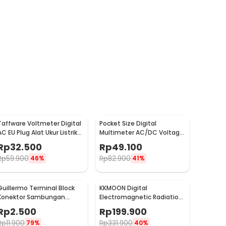
Taffware Voltmeter Digital
Pocket Size Digital
AC EU Plug Alat Ukur Listrik
Multimeter AC/DC Voltage
110-300V - DM55-1
Tester - DT83B
Rp
32.500
Rp
49.100
Rp
59.900
Rp
82.900
46%
41%
Guillermo Terminal Block
KKMOON Digital
Konektor Sambungan
Electromagnetic Radiation
Kabel Listrik 1 PCS PCT-222
Field Dosimeter Detector -
Rp
2.500
Rp
199.900
- GTB6
ET825
Rp
11.900
Rp
331.900
79%
40%