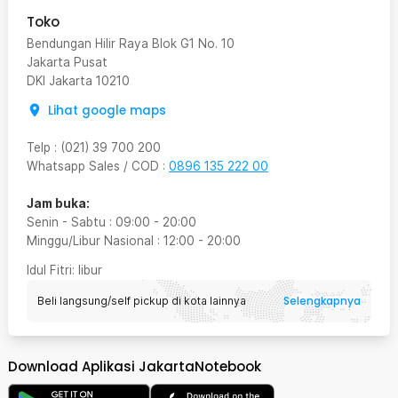
Toko
Bendungan Hilir Raya Blok G1 No. 10
Jakarta Pusat
DKI Jakarta
10210
Lihat google maps
Telp
:
(021) 39 700 200
Whatsapp Sales / COD
:
0896 135 222 00
Jam buka:
Senin - Sabtu
:
09:00
-
20:00
Minggu/Libur Nasional
:
12:00
-
20:00
Idul Fitri
: libur
Selengkapnya
Beli langsung/self pickup di kota lainnya
Download Aplikasi JakartaNotebook