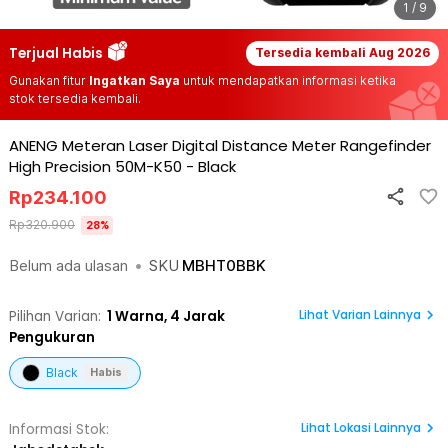
1 / 9
Terjual Habis
Tersedia kembali
Aug 2026
Gunakan fitur
Ingatkan Saya
untuk mendapatkan informasi ketika
stok tersedia kembali.
ANENG Meteran Laser Digital Distance Meter Rangefinder
High Precision 50M-K50
-
Black
Rp
234.100
Rp
320.900
28
%
Belum ada ulasan
•
SKU
MBHT0BBK
Lihat Varian Lainnya
Pilihan Varian:
1
Warna,
4 Jarak
Pengukuran
Black
Habis
Lihat
Lokasi Lainnya
Informasi Stok: