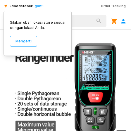
Jabodetabek
ganti
Order Tracking
Alat Kopi
Silakan ubah lokasi store sesuai
dengan lokasi Anda.
Mengerti