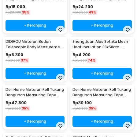
0400
Auto Lock 7.5M - SD75M
Rp
15.000
Rp
24.200
Rp
23.000
35%
Rp
46.900
49%
+ Keranjang
+ Keranjang
DIDIHOU Meteran Badan
Sheng Juan Alas Setrika Mesh
Telescopic Body Measurement
Heat Inculation 38x58cm -
1.43M - C05
SJ4060
Rp
6.300
Rp
4.200
Rp
10.000
37%
Rp
15.900
74%
+ Keranjang
+ Keranjang
Deli Home Meteran Roll Tukang
Deli Home Meteran Roll Tukang
Bangunan Measuring Tape
Bangunan Measuring Tape
Auto Lock 5M - HT8519
Auto Lock 3M - HT8316
Rp
47.500
Rp
30.100
Rp
72.000
35%
Rp
46.000
35%
+ Keranjang
+ Keranjang