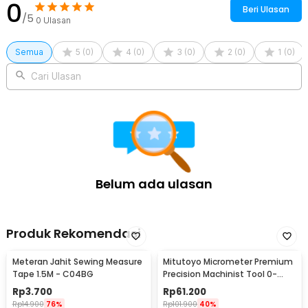
0
Beri Ulasan
/5
0
Ulasan
Semua
5
(
0
)
4
(
0
)
3
(
0
)
2
(
0
)
1
(
0
)
Cari Ulasan
Belum ada ulasan
Produk Rekomendasi
Meteran Jahit Sewing Measure
Mitutoyo Micrometer Premium
Tape 1.5M - C04BG
Precision Machinist Tool 0-
25mm 0.01mm - QST008
Rp
3.700
Rp
61.200
Rp
14.900
76%
Rp
101.900
40%