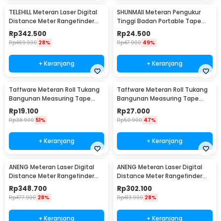
TELEHILL Meteran Laser Digital
SHUNMAII Meteran Pengukur
Distance Meter Rangefinder
Tinggi Badan Portable Tape
3in1 40M - TH589
Measure Height 2M - SMP2
Rp
342.500
Rp
24.500
Rp
469.900
28%
Rp
47.900
49%
+ Keranjang
+ Keranjang
Taffware Meteran Roll Tukang
Taffware Meteran Roll Tukang
Bangunan Measuring Tape
Bangunan Measuring Tape
Auto Lock 7.5M - SAL99
Auto Lock 10M - SAL99
Rp
19.100
Rp
27.000
Rp
38.900
51%
Rp
50.900
47%
+ Keranjang
+ Keranjang
ANENG Meteran Laser Digital
ANENG Meteran Laser Digital
Distance Meter Rangefinder
Distance Meter Rangefinder
High Precision 120M-K120
High Precision 100M-K100
Rp
348.700
Rp
302.100
Rp
477.900
28%
Rp
413.900
28%
+ Keranjang
+ Keranjang