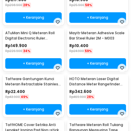
Rp
298.900
28%
Rp
25.900
58%
+ Keranjang
+ Keranjang
ATuMan Mini Q Meteran Roll
Mayitr Meteran Adhesive Scale
Digital Electronic Ruler
Bar Steel Ruler 2M - M003
Precision 99.9 M - Mini Q
Rp
149.900
Rp
10.400
Rp
226.900
34%
Rp
24.900
59%
+ Keranjang
+ Keranjang
Taffware Gantungan Kunci
HOTO Meteran Laser Digital
Meteran Retractable Stainless
Distance Meter Rangefinder
Steel 1M - R033
Portable 30M - SW-HT30
Rp
22.400
Rp
342.600
Rp
43.900
49%
Rp
469.900
28%
+ Keranjang
+ Keranjang
TaffHOME Cover Setrika Anti
Taffware Meteran Roll Tukang
Lengket Ironing Pad Non-stick -
Bangunan Measuring Tape