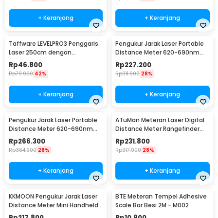
+ Keranjang
+ Keranjang
Taffware LEVELPRO3 Penggaris
Pengukur Jarak Laser Portable
Laser 250cm dengan
Distance Meter 620-690nm
Waterpass - TL243
40M - D201
Rp
46.800
Rp
227.200
Rp
79.900
42%
Rp
311.900
28%
+ Keranjang
+ Keranjang
Pengukur Jarak Laser Portable
ATuMan Meteran Laser Digital
Distance Meter 620-690nm
Distance Meter Rangefinder
100M - D201
Portable 40M - LS-P
Rp
266.300
Rp
231.800
Rp
364.900
28%
Rp
317.900
28%
+ Keranjang
+ Keranjang
KKMOON Pengukur Jarak Laser
BTE Meteran Tempel Adhesive
Distance Meter Mini Handheld
Scale Bar Besi 2M - M002
40M - JQ-40
Rp
217.800
Rp
10.900