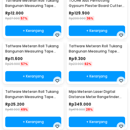
Taffware Meteran Roll Tukang
TOOHR Alat Pemotong
Bangunan Measuring Tape
Gypsum Plester Board Cutter
Auto Lock 18mm 5M - DSH-19
Marker with Pen Slot - CMAI-01
Rp
12.000
Rp
129.900
Rp
27.900
57%
Rp
200.900
36%
+ Keranjang
+ Keranjang
Taffware Meteran Roll Tukang
Taffware Meteran Roll Tukang
Bangunan Measuring Tape
Bangunan Measuring Tape
Auto Lock 5M - XBE5M
Auto Lock 16mm 3M - DSH-19
Rp
11.600
Rp
9.300
Rp
26.900
57%
Rp
23.900
62%
+ Keranjang
+ Keranjang
Taffware Meteran Roll Tukang
Mijia Meteran Laser Digital
Bangunan Measuring Tape
Distance Meter Rangefinder
Auto Lock 22mm 10M - DSH-19
Portable 40M -
Rp
25.200
Rp
349.000
MJJGCJYD001QW
Rp
48.900
49%
Rp
478.900
28%
+ Keranjang
+ Keranjang