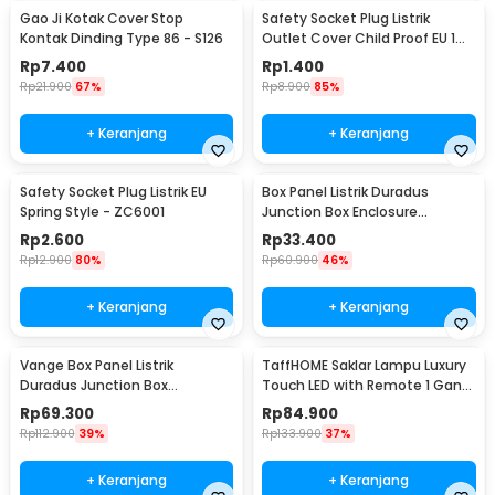
Gao Ji Kotak Cover Stop
Safety Socket Plug Listrik
Kontak Dinding Type 86 - S126
Outlet Cover Child Proof EU 1
PCS
Rp
7.400
Rp
1.400
Rp
21.900
67%
Rp
8.900
85%
+ Keranjang
+ Keranjang
Safety Socket Plug Listrik EU
Box Panel Listrik Duradus
Spring Style - ZC6001
Junction Box Enclosure
Waterproof 158x90mm - B1589
Rp
2.600
Rp
33.400
Rp
12.900
80%
Rp
60.900
46%
+ Keranjang
+ Keranjang
Vange Box Panel Listrik
TaffHOME Saklar Lampu Luxury
Duradus Junction Box
Touch LED with Remote 1 Gang
Waterproof 238x160x90mm -
- XJG-DH001
Rp
69.300
Rp
84.900
VG-I01
Rp
112.900
39%
Rp
133.900
37%
+ Keranjang
+ Keranjang