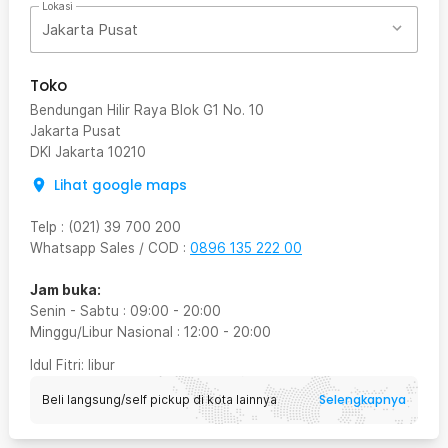
Lokasi
Jakarta Pusat
Toko
Bendungan Hilir Raya Blok G1 No. 10
Jakarta Pusat
DKI Jakarta
10210
Lihat google maps
Telp
:
(021) 39 700 200
Whatsapp Sales / COD
:
0896 135 222 00
Jam buka:
Senin - Sabtu
:
09:00
-
20:00
Minggu/Libur Nasional
:
12:00
-
20:00
Idul Fitri
: libur
Selengkapnya
Beli langsung/self pickup di kota lainnya