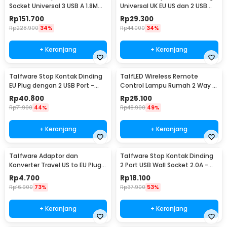
yang efisien memastikan alat dapat digunakan untuk sesi inspeksi
Socket Universal 3 USB A 1.8M
Universal UK EU US dan 2 USB
panjang tanpa khawatir kehabisan daya di tengah pekerjaan. Anda
250V 2500W - XMCXB01QMN
Port - ATH1
Rp
151.700
Rp
29.300
tidak perlu bergantung pada colokan daya eksternal, membuat
(ORIGINAL)
Rp
228.900
34%
Rp
44.000
34%
ANENG AC10+ ideal untuk pemeriksaan di lokasi tanpa akses listrik
atau saat melakukan survei instalasi di area terpencil.
+ Keranjang
+ Keranjang
Kelengkapan Produk
Taffware Stop Kontak Dinding
TaffLED Wireless Remote
Rincian yang Anda dapatkan untuk pembelian produk ini:
EU Plug dengan 2 USB Port -
Control Lampu Rumah 2 Way -
1 x ANENG Smart Socket Tester LCD Display EU Plug Voice
SCN2
YAM802
Report 90-250V - AC10+
Rp
40.800
Rp
25.100
1 x Panduan Penggunaan
Rp
71.900
44%
Rp
48.900
49%
+ Keranjang
+ Keranjang
Taffware Adaptor dan
Taffware Stop Kontak Dinding
Konverter Travel US to EU Plug
2 Port USB Wall Socket 2.0A -
10A 250V 1 PCS - WN-20
ES-USB-2
Rp
4.700
Rp
18.100
Rp
16.900
73%
Rp
37.900
53%
+ Keranjang
+ Keranjang