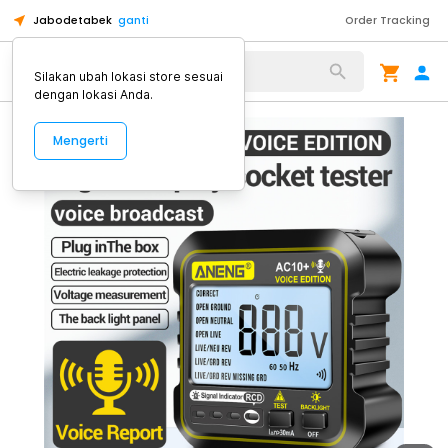
Jabodetabek
ganti
Order Tracking
Alat Kopi
Silakan ubah lokasi store sesuai
dengan lokasi Anda.
Mengerti