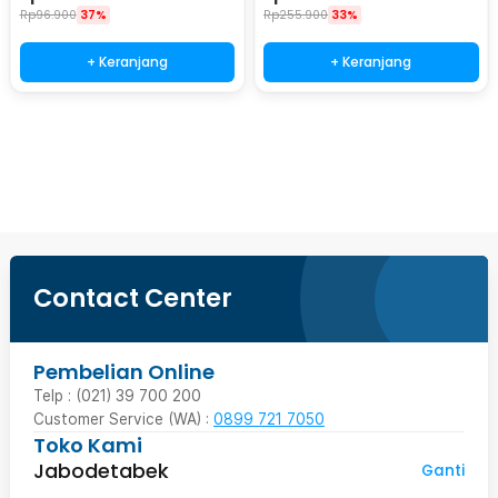
Rp
96.900
37%
Rp
255.900
33%
+ Keranjang
+ Keranjang
Ingatkan Saya
Contact Center
Pembelian Online
Telp : (021) 39 700 200
Customer Service (WA) :
0899 721 7050
Toko Kami
Jabodetabek
Ganti