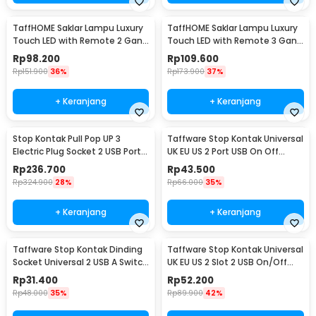
TaffHOME Saklar Lampu Luxury
TaffHOME Saklar Lampu Luxury
Touch LED with Remote 2 Gang
Touch LED with Remote 3 Gang
- XJG-DH001
- XJG-DH001
Rp
98.200
Rp
109.600
Rp
151.900
36%
Rp
173.900
37%
+ Keranjang
+ Keranjang
Stop Kontak Pull Pop UP 3
Taffware Stop Kontak Universal
Electric Plug Socket 2 USB Port
UK EU US 2 Port USB On Off
EU - PDU
Switch - LC-20
Rp
236.700
Rp
43.500
Rp
324.900
28%
Rp
66.000
35%
+ Keranjang
+ Keranjang
Taffware Stop Kontak Dinding
Taffware Stop Kontak Universal
Socket Universal 2 USB A Switch
UK EU US 2 Slot 2 USB On/Off
250V - LC-19
Switch - LC-86
Rp
31.400
Rp
52.200
Rp
48.000
35%
Rp
89.900
42%