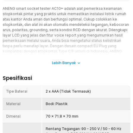
ANENG smart socket tester AC10+ adalah alat pemeriksa keamanan
stopkontak pintar yang praktis untuk memastikan instalasi listrik rumah
atau kantor Anda aman dan berfungsi optimal. Cukup colokkan ke
stopkontak, dan alat ini akan otomatis mendeteksi tegangan, kebocoran
arus, polaritas, grounding, serta kondisi RCD dengan akurat. Dilengkapi
layar LCD yang jelas dan fitur voice report yang mengumumkan hasil
pemeriksaan melalui suara, Anda bisa mengetahui status kelistrikan
tanpa perlu menatap layar. Dengan desain compact EU Plug yang
kompatibel dengan stopkontak Type C/F umum di Indonesia, ANENG
smart socket tester AC10+ cocok untuk teknisi listrik, kontraktor, pemilik
rumah, atau siapa saja yang mengutamakan keselamatan instalasi listrik.
Lebih Banyak
Praktis, akurat, dan siap memberikan ketenangan pikiran untuk setiap
colokan yang Anda gunakan.
Spesifikasi
Fitur
Tipe Baterai
2 x AAA (Tidak Termasuk)
Deteksi Multi Fungsi Stopkontak
Nikmati kemudahan memeriksa kondisi stopkontak berkat
Material
Bodi: Plastik
kemampuan ANENG smart socket tester AC10+ yang mendeteksi
berbagai parameter kelistrikan sekaligus. Alat ini dapat
Dimensi
mengidentifikasi tegangan terlalu tinggi atau rendah, kebocoran
70 x 71.8 x 70 mm
arus, kabel netral hilang, polaritas terbalik, grounding tidak
terhubung, hingga fungsi RCD yang tidak optimal. Cukup colokkan
Rentang Tegangan: 90 - 250 V / 50 - 60 Hz
ke stopkontak yang ingin diperiksa, dan dalam hitungan detik Anda