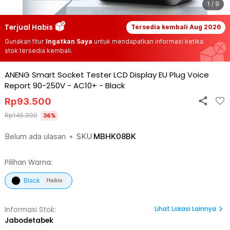
1 / 9
Terjual Habis
Tersedia kembali
Aug 2026
Gunakan fitur
Ingatkan Saya
untuk mendapatkan informasi ketika
stok tersedia kembali.
ANENG Smart Socket Tester LCD Display EU Plug Voice
Report 90-250V - AC10+
-
Black
Rp
93.500
Rp
145.900
36
%
Belum ada ulasan
•
SKU
MBHK08BK
Pilihan Warna:
Black
Habis
Lihat
Lokasi Lainnya
Informasi Stok:
Jabodetabek