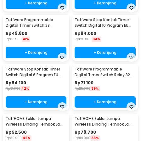
+ Keranjang
+ Keranjang
Taffware Programmable
Taffware Stop Kontak Timer
Digital Timer Switch 28
Switch Digital 10 Program EU
Program 220V/25A(16A) -
Plug 16A 230V - KWE-TM02-EU
Rp
49.800
Rp
84.000
THC30A
Rp
83.900
41%
Rp
126.000
34%
+ Keranjang
+ Keranjang
Taffware Stop Kontak Timer
Taffware Programmable
Switch Digital 6 Program EU
Digital Timer Switch Relay 32
Plug 16A 230V - W03
Program 220V - KG316T
Rp
54.100
Rp
71.100
Rp
91.900
42%
Rp
115.900
39%
+ Keranjang
+ Keranjang
TaffHOME Saklar Lampu
TaffHOME Saklar Lampu
Wireless Dinding Tembok Lamp
Wireless Dinding Tembok Lamp
Switch RF 433MHz 1 Gang 1
Switch RF 433MHz 2 Gang 2
Rp
52.500
Rp
78.700
Receiver - WHK01
Receiver - WHK01
Rp
89.900
42%
Rp
119.900
35%