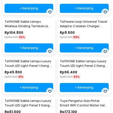
+ Keranjang
+ Keranjang
TaffHOME Saklar Lampu
Taffware Loop Universal Travel
Wireless Dinding Tembok Lamp
Adaptor Colokan Charger
Switch RF 433MHz 3 Gang 3
Adapter 2500W - N16
Rp
104.800
Rp
9.500
Receiver - WHK01
Rp
153.900
32%
Rp
22.900
59%
+ Keranjang
+ Keranjang
TaffHOME Saklar Lampu Luxury
TaffHOME Saklar Lampu Luxury
Touch LED Light Panel 1 Gang -
Touch LED Light Panel 2 Gang -
AO-001
AO-001
Rp
49.800
Rp
56.400
Rp
83.900
41%
Rp
95.900
42%
+ Keranjang
+ Keranjang
TaffHOME Saklar Lampu Luxury
Tuya Pengatur Gas Pintar
Touch LED Light Panel 3 Gang -
Smart WiFi Control Water Valve
AO-001
Gas Controller - YB5
Rp
61.500
Rp
173.100