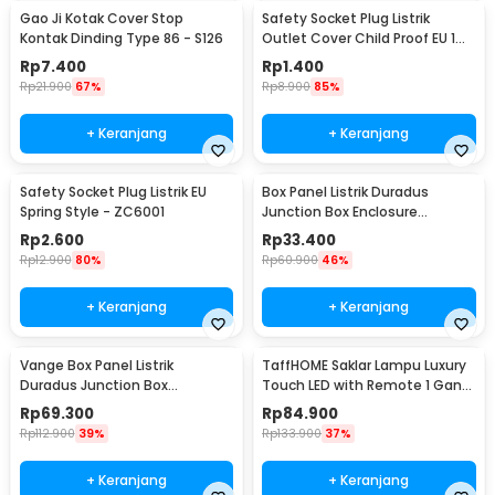
Gao Ji Kotak Cover Stop
Safety Socket Plug Listrik
Kontak Dinding Type 86 - S126
Outlet Cover Child Proof EU 1
PCS
Rp
7.400
Rp
1.400
Rp
21.900
67%
Rp
8.900
85%
+ Keranjang
+ Keranjang
Safety Socket Plug Listrik EU
Box Panel Listrik Duradus
Spring Style - ZC6001
Junction Box Enclosure
Waterproof 158x90mm - B1589
Rp
2.600
Rp
33.400
Rp
12.900
80%
Rp
60.900
46%
+ Keranjang
+ Keranjang
Vange Box Panel Listrik
TaffHOME Saklar Lampu Luxury
Duradus Junction Box
Touch LED with Remote 1 Gang
Waterproof 238x160x90mm -
- XJG-DH001
Rp
69.300
Rp
84.900
VG-I01
Rp
112.900
39%
Rp
133.900
37%
+ Keranjang
+ Keranjang