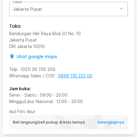
Lokasi
Jakarta Pusat
Toko
Bendungan Hilir Raya Blok G1 No. 10
Jakarta Pusat
DKI Jakarta
10210
Lihat google maps
Telp
:
(021) 39 700 200
Whatsapp Sales / COD
:
0896 135 222 00
Jam buka:
Senin - Sabtu
:
09:00
-
20:00
Minggu/Libur Nasional
:
12:00
-
20:00
Idul Fitri
: libur
Selengkapnya
Beli langsung/self pickup di kota lainnya