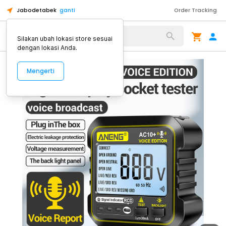
Jabodetabek
ganti
Order Tracking
Alat Kopi
Silakan ubah lokasi store sesuai
dengan lokasi Anda.
Mengerti