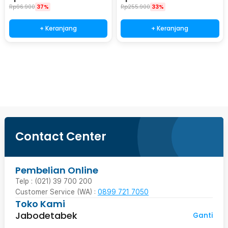
Rp
96.900
37%
Rp
255.900
33%
+ Keranjang
+ Keranjang
Ingatkan Saya
Contact Center
Pembelian Online
Telp : (021) 39 700 200
Customer Service (WA) :
0899 721 7050
Toko Kami
Jabodetabek
Ganti