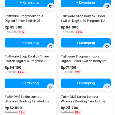
+ Keranjang
+ Keranjang
Taffware Programmable
Taffware Stop Kontak Timer
Digital Timer Switch 28
Switch Digital 10 Program EU
Program 220V/25A(16A) -
Plug 16A 230V - KWE-TM02-EU
Rp
49.800
Rp
84.000
THC30A
Rp
83.900
41%
Rp
126.000
34%
+ Keranjang
+ Keranjang
Taffware Stop Kontak Timer
Taffware Programmable
Switch Digital 6 Program EU
Digital Timer Switch Relay 32
Plug 16A 230V - W03
Program 220V - KG316T
Rp
54.100
Rp
71.100
Rp
91.900
42%
Rp
115.900
39%
+ Keranjang
+ Keranjang
TaffHOME Saklar Lampu
TaffHOME Saklar Lampu
Wireless Dinding Tembok Lamp
Wireless Dinding Tembok Lamp
Switch RF 433MHz 1 Gang 1
Switch RF 433MHz 2 Gang 2
Rp
52.500
Rp
78.700
Receiver - WHK01
Receiver - WHK01
Rp
89.900
42%
Rp
119.900
35%