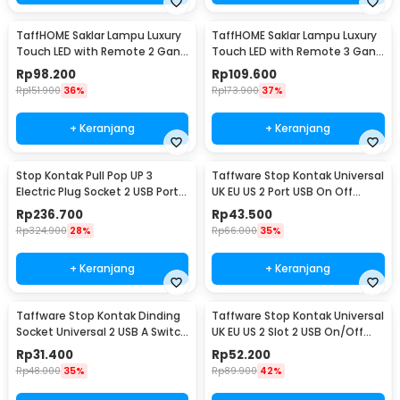
TaffHOME Saklar Lampu Luxury
TaffHOME Saklar Lampu Luxury
Touch LED with Remote 2 Gang
Touch LED with Remote 3 Gang
- XJG-DH001
- XJG-DH001
Rp
98.200
Rp
109.600
Rp
151.900
36%
Rp
173.900
37%
+ Keranjang
+ Keranjang
Stop Kontak Pull Pop UP 3
Taffware Stop Kontak Universal
Electric Plug Socket 2 USB Port
UK EU US 2 Port USB On Off
EU - PDU
Switch - LC-20
Rp
236.700
Rp
43.500
Rp
324.900
28%
Rp
66.000
35%
+ Keranjang
+ Keranjang
Taffware Stop Kontak Dinding
Taffware Stop Kontak Universal
Socket Universal 2 USB A Switch
UK EU US 2 Slot 2 USB On/Off
250V - LC-19
Switch - LC-86
Rp
31.400
Rp
52.200
Rp
48.000
35%
Rp
89.900
42%