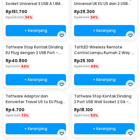
yang efisien memastikan alat dapat digunakan untuk sesi inspeksi
Socket Universal 3 USB A 1.8M
Universal UK EU US dan 2 USB
panjang tanpa khawatir kehabisan daya di tengah pekerjaan. Anda
250V 2500W - XMCXB01QMN
Port - ATH1
Rp
151.700
Rp
29.300
tidak perlu bergantung pada colokan daya eksternal, membuat
(ORIGINAL)
Rp
228.900
34%
Rp
44.000
34%
ANENG AC10+ ideal untuk pemeriksaan di lokasi tanpa akses listrik
atau saat melakukan survei instalasi di area terpencil.
+ Keranjang
+ Keranjang
Kelengkapan Produk
Taffware Stop Kontak Dinding
TaffLED Wireless Remote
Rincian yang Anda dapatkan untuk pembelian produk ini:
EU Plug dengan 2 USB Port -
Control Lampu Rumah 2 Way -
1 x ANENG Smart Socket Tester LCD Display EU Plug Voice
SCN2
YAM802
Report 90-250V - AC10+
Rp
40.800
Rp
25.100
1 x Panduan Penggunaan
Rp
71.900
44%
Rp
48.900
49%
+ Keranjang
+ Keranjang
Taffware Adaptor dan
Taffware Stop Kontak Dinding
Konverter Travel US to EU Plug
2 Port USB Wall Socket 2.0A -
10A 250V 1 PCS - WN-20
ES-USB-2
Rp
4.700
Rp
18.100
Rp
16.900
73%
Rp
37.900
53%
+ Keranjang
+ Keranjang