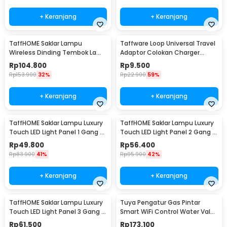
+ Keranjang
+ Keranjang
TaffHOME Saklar Lampu
Taffware Loop Universal Travel
Wireless Dinding Tembok Lamp
Adaptor Colokan Charger
Switch RF 433MHz 3 Gang 3
Adapter 2500W - N16
Rp
104.800
Rp
9.500
Receiver - WHK01
Rp
153.900
32%
Rp
22.900
59%
+ Keranjang
+ Keranjang
TaffHOME Saklar Lampu Luxury
TaffHOME Saklar Lampu Luxury
Touch LED Light Panel 1 Gang -
Touch LED Light Panel 2 Gang -
AO-001
AO-001
Rp
49.800
Rp
56.400
Rp
83.900
41%
Rp
95.900
42%
+ Keranjang
+ Keranjang
TaffHOME Saklar Lampu Luxury
Tuya Pengatur Gas Pintar
Touch LED Light Panel 3 Gang -
Smart WiFi Control Water Valve
AO-001
Gas Controller - YB5
Rp
61.500
Rp
173.100