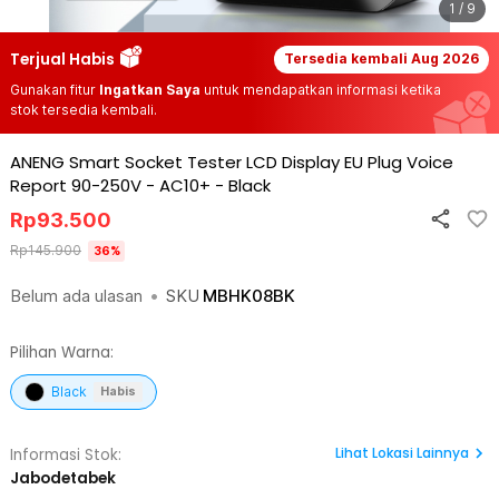
1 / 9
Terjual Habis
Tersedia kembali
Aug 2026
Gunakan fitur
Ingatkan Saya
untuk mendapatkan informasi ketika
stok tersedia kembali.
ANENG Smart Socket Tester LCD Display EU Plug Voice
Report 90-250V - AC10+
-
Black
Rp
93.500
Rp
145.900
36
%
Belum ada ulasan
•
SKU
MBHK08BK
Pilihan Warna:
Black
Habis
Lihat
Lokasi Lainnya
Informasi Stok:
Jabodetabek