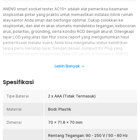
ANENG smart socket tester AC10+ adalah alat pemeriksa keamanan
stopkontak pintar yang praktis untuk memastikan instalasi listrik rumah
atau kantor Anda aman dan berfungsi optimal. Cukup colokkan ke
stopkontak, dan alat ini akan otomatis mendeteksi tegangan, kebocoran
arus, polaritas, grounding, serta kondisi RCD dengan akurat. Dilengkapi
layar LCD yang jelas dan fitur voice report yang mengumumkan hasil
pemeriksaan melalui suara, Anda bisa mengetahui status kelistrikan
tanpa perlu menatap layar. Dengan desain compact EU Plug yang
kompatibel dengan stopkontak Type C/F umum di Indonesia, ANENG
smart socket tester AC10+ cocok untuk teknisi listrik, kontraktor, pemilik
rumah, atau siapa saja yang mengutamakan keselamatan instalasi listrik.
Lebih Banyak
Praktis, akurat, dan siap memberikan ketenangan pikiran untuk setiap
colokan yang Anda gunakan.
Spesifikasi
Fitur
Tipe Baterai
2 x AAA (Tidak Termasuk)
Deteksi Multi Fungsi Stopkontak
Nikmati kemudahan memeriksa kondisi stopkontak berkat
Material
Bodi: Plastik
kemampuan ANENG smart socket tester AC10+ yang mendeteksi
berbagai parameter kelistrikan sekaligus. Alat ini dapat
Dimensi
mengidentifikasi tegangan terlalu tinggi atau rendah, kebocoran
70 x 71.8 x 70 mm
arus, kabel netral hilang, polaritas terbalik, grounding tidak
terhubung, hingga fungsi RCD yang tidak optimal. Cukup colokkan
Rentang Tegangan: 90 - 250 V / 50 - 60 Hz
ke stopkontak yang ingin diperiksa, dan dalam hitungan detik Anda