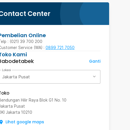
Contact Center
Pembelian Online
Telp : (021) 39 700 200
Customer Service (WA) :
0899 721 7050
Toko Kami
Jabodetabek
Ganti
Lokasi
Jakarta Pusat
Toko
Bendungan Hilir Raya Blok G1 No. 10
Jakarta Pusat
DKI Jakarta
10210
Lihat google maps