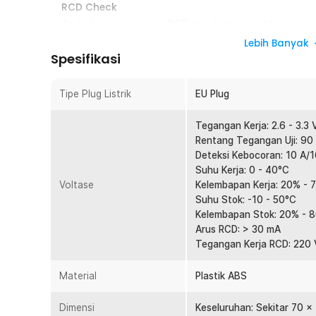
RCD Check
Anda dapat melakukan RCD check dalam waktu yang sin
ANENG ini. Anda dapat mengetahui apakah perangkat ke
Lebih Banyak
bekerja dengan baik.
Spesifikasi
Indikator LED
Tester stop kontak ini memiliki lampu dan LED indikat
Tipe Plug Listrik
EU Plug
mengenai informasi listrik pada stop kontak Anda. Terd
ditampilkan pada layar LED saat Anda menggunakan alat 
Tegangan Kerja: 2.6 - 3.3 
menggunakan perangkat kelistrikan di rumah.
Rentang Tegangan Uji: 90 
Deteksi Kebocoran: 10 A/1
Pakai Baterai dan Colok Listrik EU Plug
Suhu Kerja: 0 - 40°C
Untuk menggunakan alat ini, Anda cukup menghubungka
Voltase
Kelembapan Kerja: 20% - 
Anda juga harus mengombinasikannya dengan 2 buah bate
Suhu Stok: -10 - 50°C
bekerja lebih optimal. Untuk lokasi slot baterainya sen
Kelembapan Stok: 20% - 
dengan obeng. Sebagai catatan, baterai dijual terpisah.
Arus RCD: > 30 mA
Tegangan Kerja RCD: 220 
Kelengkapan Produk
Rincian yang Anda dapatkan untuk pembelian produk ini
Material
Plastik ABS
1 x ANENG Stop Kontak Voltage Tester Detector Gro
1 x Panduan Penggunaan
Dimensi
Keseluruhan: Sekitar 70 x