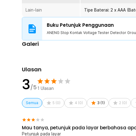
Lain-lain
Tipe Baterai: 2 x AAA (Ba
Buku Petunjuk Penggunaan
ANENG Stop Kontak Voltage Tester Detector Grou
Galeri
Ulasan
3
/5
1
Ulasan
Semua
5
(
0
)
4
(
0
)
3
(
1
)
2
(
0
)
Mau tanya, petunjuk pada layar berbahasa ap
Petunjuk pada layar