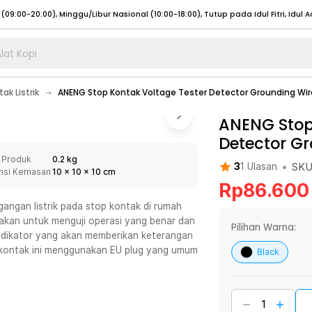
lat Kopi
umat (07:00 - 20:00), Sabtu - Minggu (08:00 - 20:00), Tutup pada Idul Fitri
Sele
ak Listrik
ANENG Stop Kontak Voltage Tester Detector Grounding Wir
:00 - 20:00), Sabtu - Minggu/ Libur Nasional (08:00 - 17:00)
Selengkapnya
:00 - 20:00), Sabtu - Minggu/ Libur Nasional (08:00 - 17:00)
ANENG Stop
Selengkapnya
Detector Gr
 (09:00-20:00), Minggu/Libur Nasional (12:00-20:00), Tutup pada Idul Fitri
Sele
 Produk
0.2 kg
 (09:00-20:00), Minggu/Libur Nasional (12:00-20:00), Tutup pada Idul Fitri
Sele
•
SK
3
1
Ulasan
nsi Kemasan
10
x
10
x
10
cm
Rp
86.600
angan listrik pada stop kontak di rumah
unakan untuk menguji operasi yang benar dan
Pilihan Warna:
ndikator yang akan memberikan keterangan
umat (07:00 - 20:00), Sabtu - Minggu (08:00 - 20:00), Tutup pada Idul Fitri
Sele
p kontak ini menggunakan EU plug yang umum
Black
:00 - 20:00), Sabtu - Minggu/ Libur Nasional (08:00 - 17:00)
Selengkapnya
:00 - 20:00), Sabtu - Minggu/ Libur Nasional (08:00 - 17:00)
Selengkapnya