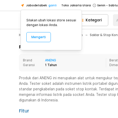
Jabodetabek
ganti
Toko Jakarta Utara
Toko Tangerang
Kategori
A
Silakan ubah lokasi store sesuai
Toko Cikupa
dengan lokasi Anda.
Pick n Go Jakarta Barat
Senin - J
Home Appliance
Perawatan Rumah
Saklar & Stop Kont
Mengerti
Pick n Go Bekasi
Senin - Jumat (08
Pick n Go Depok
Senin - Jumat (08
Rincian Produk
Toko Jakarta Pusat
Senin - Sabtu
Brand
ANENG
Berat
Toko Jakarta Barat
Senin - Sabtu
Garansi
1 Tahun
Dime
Toko Jakarta Utara
Toko Tangerang
Produk dari ANENG ini merupakan alat untuk mengukur teg
Anda. Tester soket adalah instrumen listrik portabel dig
Toko Cikupa
standar pengkabelan pada soket stop kontak. Terdapat i
Pick n Go Jakarta Barat
Senin - J
mengenai informasi listrik pada socket Anda. Tester sto
digunakan di Indonesia.
Pick n Go Bekasi
Senin - Jumat (08
Pick n Go Depok
Senin - Jumat (08
Fitur