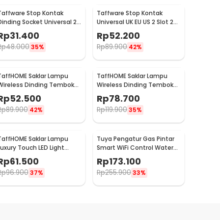
Taffware Stop Kontak
Taffware Stop Kontak
Dinding Socket Universal 2
Universal UK EU US 2 Slot 2
USB A Switch 250V - LC-19
USB On/Off Switch - LC-86
Rp
31.400
Rp
52.200
Rp
48.000
Rp
89.900
35%
42%
TaffHOME Saklar Lampu
TaffHOME Saklar Lampu
Wireless Dinding Tembok
Wireless Dinding Tembok
Lamp Switch RF 433MHz 1
Lamp Switch RF 433MHz 2
Rp
52.500
Rp
78.700
Gang 1 Receiver - WHK01
Gang 2 Receiver - WHK01
Rp
89.900
Rp
119.900
42%
35%
TaffHOME Saklar Lampu
Tuya Pengatur Gas Pintar
Luxury Touch LED Light
Smart WiFi Control Water
Panel 3 Gang - AO-001
Valve Gas Controller - YB5
Rp
61.500
Rp
173.100
Rp
96.900
Rp
255.900
37%
33%