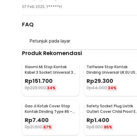
07 Feb 2025
,
Y*****H
FAQ
Petunjuk pada layar
Produk Rekomendasi
Xiaomi Mi Stop Kontak
Taffware Stop Kontak
Kabel 3 Socket Universal 3
Dinding Universal UK EU US
USB A 1.8M 250V 2500W -
dan 2 USB Port - ATH1
Rp
151.700
Rp
29.300
XMCXB01QMN (ORIGINAL)
Rp
228.900
Rp
44.000
34%
34%
Gao Ji Kotak Cover Stop
Safety Socket Plug Listrik
Kontak Dinding Type 86 -
Outlet Cover Child Proof E
S126
1 PCS
Rp
7.400
Rp
1.400
Rp
21.900
Rp
8.900
67%
85%