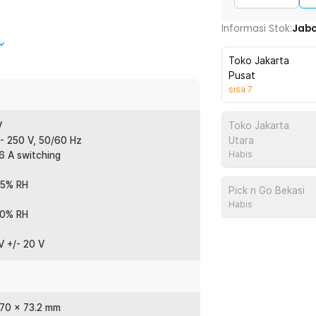
gkat dengan tester stop kontak dari
Informasi Stok:
Jab
listrikan yang tertanam di rumah Anda
Toko Jakarta
Pusat
sisa
7
or yang akan memberikan keterangan
apat beberapa indikasi yang akan
ini sehingga jadi lebih aman saat
V
Toko Jakarta
- 250 V, 50/60 Hz
Utara
Habis
6 A switching
nnya ke stop kontak di rumah. Namun,
75% RH
rai AAA. Dengan begitu, alat ini bisa
Pick n Go Bekasi
diri, Anda perlu membuka bagian bodinya
Habis
80% RH
V +/- 20 V
:
unding Wire - AC10
 70 x 73.2 mm