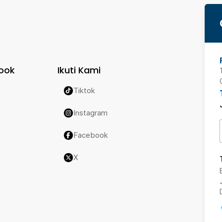
ook
Ikuti Kami
Tiktok
Instagram
Facebook
X