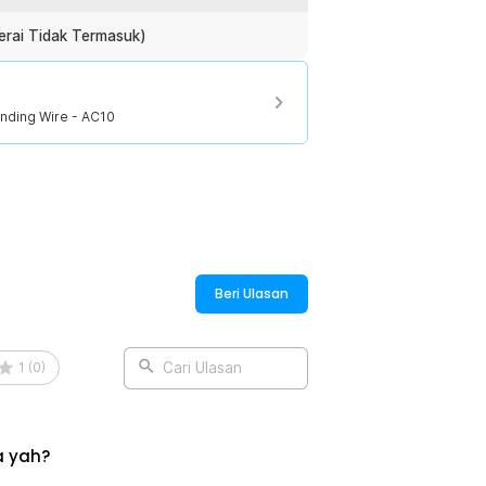
terai Tidak Termasuk)
nding Wire - AC10
Beri Ulasan
1
(
0
)
Cari Ulasan
a yah?