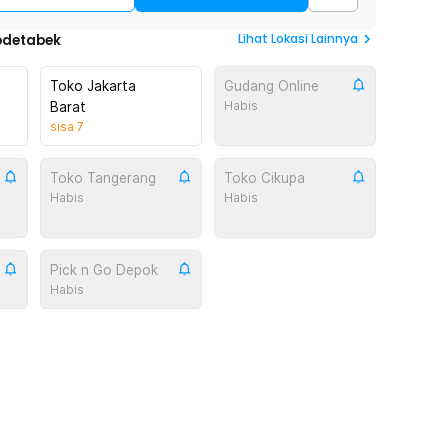
Lihat
Lokasi Lainnya
odetabek
Toko Jakarta
Gudang Online
Habis
Barat
sisa
7
Toko Tangerang
Toko Cikupa
Habis
Habis
Pick n Go Depok
Habis