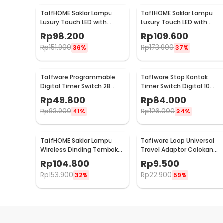
TaffHOME Saklar Lampu
TaffHOME Saklar Lampu
Luxury Touch LED with
Luxury Touch LED with
Remote 2 Gang - XJG-
Remote 3 Gang - XJG-
Rp
98.200
Rp
109.600
DH001
DH001
Rp
151.900
Rp
173.900
36%
37%
Taffware Programmable
Taffware Stop Kontak
Digital Timer Switch 28
Timer Switch Digital 10
Program 220V/25A(16A) -
Program EU Plug 16A 230V -
Rp
49.800
Rp
84.000
THC30A
KWE-TM02-EU
Rp
83.900
Rp
126.000
41%
34%
TaffHOME Saklar Lampu
Taffware Loop Universal
Wireless Dinding Tembok
Travel Adaptor Colokan
Lamp Switch RF 433MHz 3
Charger Adapter 2500W -
Rp
104.800
Rp
9.500
Gang 3 Receiver - WHK01
N16
Rp
153.900
Rp
22.900
32%
59%