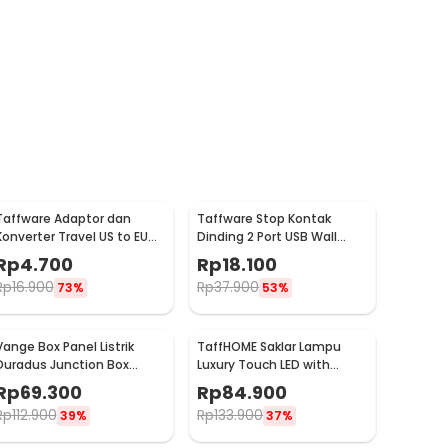
Taffware Adaptor dan
Taffware Stop Kontak
Konverter Travel US to EU
Dinding 2 Port USB Wall
Plug 10A 250V 1 PCS - WN-
Socket 2.0A - ES-USB-2
Rp
4.700
Rp
18.100
20
Rp
16.900
Rp
37.900
73%
53%
Vange Box Panel Listrik
TaffHOME Saklar Lampu
Duradus Junction Box
Luxury Touch LED with
Waterproof 238x160x90mm
Remote 1 Gang - XJG-
Rp
69.300
Rp
84.900
- VG-I01
DH001
Rp
112.900
Rp
133.900
39%
37%