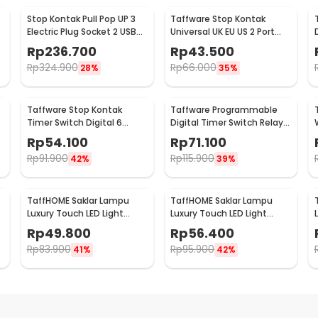
Stop Kontak Pull Pop UP 3
Taffware Stop Kontak
Electric Plug Socket 2 USB
Universal UK EU US 2 Port
Port EU - PDU
USB On Off Switch - LC-20
Rp
236.700
Rp
43.500
Rp
324.900
Rp
66.000
28%
35%
Taffware Stop Kontak
Taffware Programmable
Timer Switch Digital 6
Digital Timer Switch Relay
Program EU Plug 16A 230V -
32 Program 220V - KG316T
Rp
54.100
Rp
71.100
W03
Rp
91.900
Rp
115.900
42%
39%
TaffHOME Saklar Lampu
TaffHOME Saklar Lampu
Luxury Touch LED Light
Luxury Touch LED Light
Panel 1 Gang - AO-001
Panel 2 Gang - AO-001
Rp
49.800
Rp
56.400
Rp
83.900
Rp
95.900
41%
42%