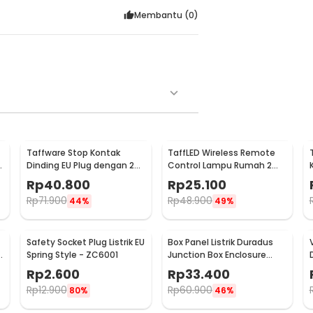
Membantu (
0
)
Taffware Stop Kontak
TaffLED Wireless Remote
Dinding EU Plug dengan 2
Control Lampu Rumah 2
USB Port - SCN2
Way - YAM802
Rp
40.800
Rp
25.100
Rp
71.900
Rp
48.900
44%
49%
Safety Socket Plug Listrik EU
Box Panel Listrik Duradus
U
Spring Style - ZC6001
Junction Box Enclosure
Waterproof 158x90mm -
Rp
2.600
Rp
33.400
B1589
Rp
12.900
Rp
60.900
80%
46%